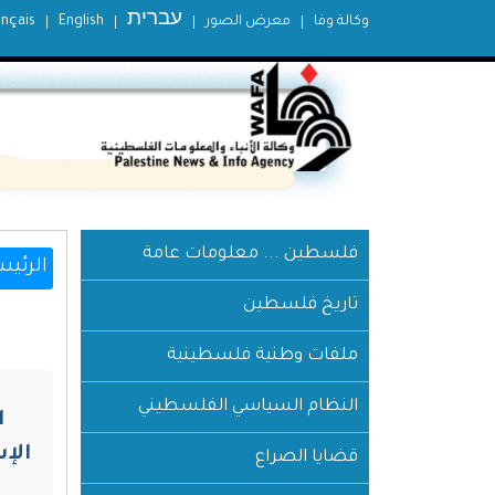
עברית
وكالة وفا
معرض الصور
English
ançais
فلسطين ... معلومات عامة
الرئيس
تاريخ فلسطين
ملفات وطنية فلسطينية
النظام السياسي الفلسطيني
ا
الإ
قضايا الصراع