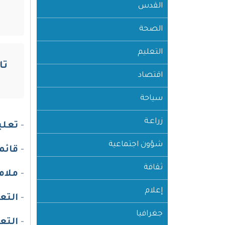
القدس
الصحة
التعليم
تا
اقتصاد
سياحة
زراعـة
-
تعلي
شؤون اجتماعية
-
قائمة
ثقافة
-
ملام
إعلام
-
التع
جغرافيا
-
التع