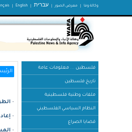
עברית
وكالة وفا
معرض الصور
English
ançais
فلسطين ... معلومات عامة
الرئيس
تاريخ فلسطين
ملفات وطنية فلسطينية
-
الطر
النظام السياسي الفلسطيني
-
إعاد
قضايا الصراع
-
المب