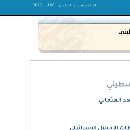
حالة الطقس
الخميس ، 06 آب ، 2026
سطيني
د العثماني
ت الاحتلال الإسرائيلي