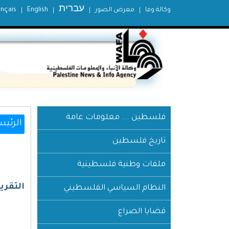
עברית
وكالة وفا
معرض الصور
English
ançais
فلسطين ... معلومات عامة
الرئيس
تاريخ فلسطين
ملفات وطنية فلسطينية
التقرير
النظام السياسي الفلسطيني
قضايا الصراع