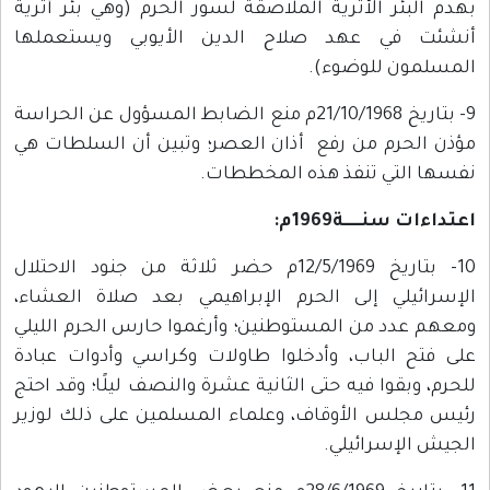
بهدم البئر الأثرية الملاصقة لسور الحرم (وهي بئر أثرية
أنشئت في عهد صلاح الدين الأيوبي ويستعملها
المسلمون للوضوء).
9- بتاريخ 21/10/1968م منع الضابط المسؤول عن الحراسة
مؤذن الحرم من رفع أذان العصر؛ وتبين أن السلطات هي
نفسها التي تنفذ هذه المخططات.
اعتداءات سنـــــة1969م:
10- بتاريخ 12/5/1969م حضر ثلاثة من جنود الاحتلال
الإسرائيلي إلى الحرم الإبراهيمي بعد صلاة العشاء،
ومعهم عدد من المستوطنين؛ وأرغموا حارس الحرم الليلي
على فتح الباب، وأدخلوا طاولات وكراسي وأدوات عبادة
للحرم، وبقوا فيه حتى الثانية عشرة والنصف ليلًا؛ وقد احتج
رئيس مجلس الأوقاف، وعلماء المسلمين على ذلك لوزير
الجيش الإسرائيلي.