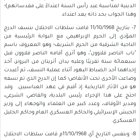
الدينية لمناسبة عيد رأس السنة اعتداءً على مقدساتهم)؛
وهذا الجواب بحد ذاته يعد اعتداء.
7- بتاريخ 11/10/1968 قامت سلطات الاحتلال بنسف الدرج
المؤدي إلى الحرم الإبراهيمي مع البوابة الرئيسية من
الناحية الشرقية من الحرم الشريف؛ وهو المعروف باسم
"باب الناصر قلاوون"، وهو أثري أقامه الناصر قلاوون قبل
سبعمائة سنة تقريبًا وعليه يدان أثريتان من البرونز، أخذ
إحداهما أحد الضباط اليهود أثناء عملية النسف، ثم أعيدت
وضاعت الأخرى تحت الأنقاض؛ كما إن الدرج الذي تم نسفه
هو من الآثار التاريخية إذ أقيم في عهد العباسيين. وقد
احتج على هذا الإجراء رئيس البلدية، والقاضي الشرعي،
ومدير الأوقاف، وعدد كبير من العلماء والوجهاء إلى وزير
الجيش الإسرائيلي والحاكم العسكري العام وحاكم الخليل
العسكري.
8- وبنفس التاريخ أي 11/10/1968م قامت سلطات الاحتلال