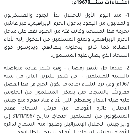
اعتـــداءات سنـــــة1967م:
1- منذ اليوم الأول للاحتلال بدأ الجنود والعسكريون
والمدنيون من اليهود بدخول الحرم الإبراهيمي، غير عابئين
بحرمة هذا المسجد؛ وكانت فئة من الجنود تقف على مدخل
الحرم الإبراهيمي، وتمنع المسلمين من الدخول إليه لأداء
الصلاة؛ كما كانوا يدخلونه بنعالهم، ويدوسون فوق
السجاد الذي يصلي عليه المسلمون.
2- عندما حل شهر رمضان - وهو شهر عبادة متواصلة
بالنسبة للمسلمين - في شهر تشرين الثاني من سنة
1967م؛ وفي برد الشتاء (عادة ما يكون الحرم في هذا الفصل
مفروشًا بالسجاد، حتى يتمكن المسلمون من الجلوس
عليه طيلة النهار، ومعظم الليل لأداء عباداتهم)؛ منع جيش
الاحتلال دائرة الأوقاف من فرش السجاد؛ فقدم
المسؤولون من المسلمين احتجاجًا بتاريخ 31/11/1967 إلى
وزير جيش الاحتلال الإسرائيلي وطلبوا منه السماح لدائرة
الأوقاف بفرش السجاد؛ إلا أنه لم يستجب لطلباتهم.