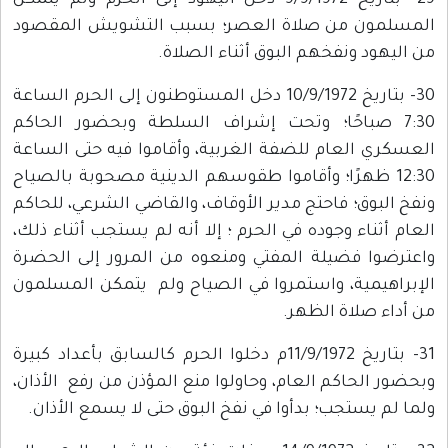
29- بتاريخ 9/9/1972 دخل اليهود إلى الحرم ولم يتمكن
المسلمون من صلاة العصر؛ بسبب التشويش المقصود
من اليهود ونفخهم البوق أثناء الصلاة.
30- بتاريخ 10/9/1972 دخل المستوطنون إلى الحرم الساعة
7:30 صباحًا؛ وتحت إشراف السلطة وبحضور الحاكم
العسكري العام للضفة الغربية، وأقاموا فيه حتى الساعة
12:30 ظهرًا؛ وأقاموا طقوسهم الدينية مصحوبة بالصياح
ونفخ البوق؛ فاحتج مدير الأوقاف، والقاضي الشرعي، للحاكم
العام أثناء وجوده في الحرم ؛ إلا أنه لم يستجب أثناء ذلك،
واعترضوا فضيلة المفتي ومنعوه من المرور إلى الحضرة
الإبراهيمية، واستمروا في الصياح ولم يتمكن المسلمون
من أداء صلاة الظهر.
31- بتاريخ 11/9/1972م دخلوا الحرم كالسابق بأعداد كبيرة
وبحضور الحاكم العام، وحاولوا منع المؤذن من رفع الأذان،
ولما لم يستجب؛ بدأوا في نفخ البوق حتى لا يسمع الأذان.