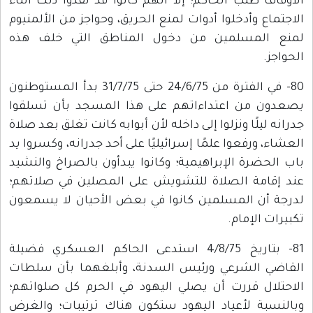
الأوقاف طلب الحاكم؛ إلا أنهم كانوا قد نفذوا ذلك أثناء
الاجتماع وأدخلوا أدوات لمنع الحريق، وحواجز من الألمنيوم
لمنع المسلمين من دخول المناطق التي خلف هذه
الحواجز.
80- في الفترة من 24/6/75 حتى 31/7/75 بدأ المستوطنون
يصعدون من اعتداءاتهم على هذا المسجد بأن تسلقوا
جدرانه ليلًا ونزلوا إلى داخله لأن أبوابه كانت تغلق بعد صلاة
العشاء، ورفعوا علمًا إسرائيليًا على أحد جدرانه، وكسروا يد
باب الحضرة الإبراهيمية؛ وكانوا يبدأون بالصراخ والنشيد
عند إقامة الصلاة للتشويش على المصلين في صلاتهم؛
لدرجة أن المسلمين كانوا في بعض الأحيان لا يسمعون
تكبيرات الإمام.
81- بتاريخ 4/8/75 استدعى الحاكم العسكري فضيلة
القاضي الشرعي ورئيس السدنة، وأبلغهما بأن سلطات
الاحتلال قررت أن يصلي اليهود في الحرم كل صلواتهم؛
وبالنسبة لأعياد اليهود ستكون هناك ترتيبات؛ والغرض