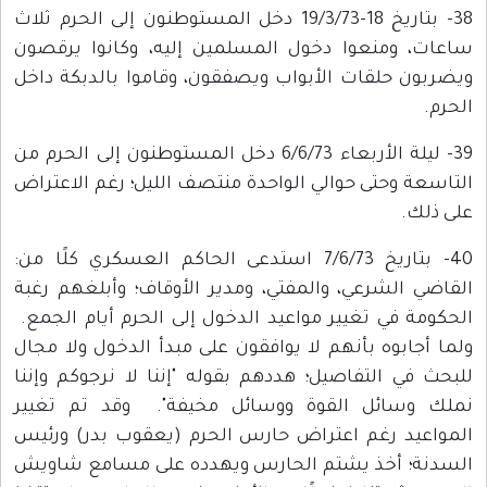
38- بتاريخ 18-19/3/73 دخل المستوطنون إلى الحرم ثلاث
ساعات، ومنعوا دخول المسلمين إليه، وكانوا يرقصون
ويضربون حلقات الأبواب ويصفقون، وقاموا بالدبكة داخل
الحرم.
39- ليلة الأربعاء 6/6/73 دخل المستوطنون إلى الحرم من
التاسعة وحتى حوالي الواحدة منتصف الليل؛ رغم الاعتراض
على ذلك.
40- بتاريخ 7/6/73 استدعى الحاكم العسكري كلًا من:
القاضي الشرعي، والمفتي، ومدير الأوقاف؛ وأبلغهم رغبة
الحكومة في تغيير مواعيد الدخول إلى الحرم أيام الجمع.
ولما أجابوه بأنهم لا يوافقون على مبدأ الدخول ولا مجال
للبحث في التفاصيل؛ هددهم بقوله "إننا لا نرجوكم وإننا
نملك وسائل القوة ووسائل مخيفة". وقد تم تغيير
المواعيد رغم اعتراض حارس الحرم (يعقوب بدر) ورئيس
السدنة؛ أخذ يشتم الحارس ويهدده على مسامع شاويش