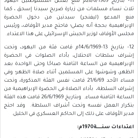
11- بتاريخ 28/6/1969م منع بعض المستوطنين اليهود
ثلاث نساء مسلمات من زيارة ضريح سيدنا إسحق ، كما
منع المدعو (ليفنجر) سيدتين من دخول الحضرة
الإبراهيمية بحجة أنه يصلي؛ فاحتج مدير الأوقاف، ورئيس
مجلس الأوقاف لوزير الجيش الإسرائيلي على هذا الاعتداء.
12- بتاريخ 13-14/6/1969م قامت فئة من اليهود، وتحت
إشراف سلطات الاحتلال، بأداء الصلوات في الحضرة
الإبراهيمية من الساعة الثامنة صباحًا وحتى الواحدة بعد
الظهر، وشوشوا على المسلمين أثناء صلاة الظهر؛ وفي
مساء الأحد 21/6/69 قامت نفس الفئة المذكورة، وتحت
إشراف السلطة، بأداء الصلاة في الحضرة الإبراهيمية من
الساعة الثامنة مساء. وبتاريخ 26/6/1969 قامت هذه الفئة
بتكرار العمل نفسه وتحت أشراف السلطة. وقد احتج
مدير الأوقاف على ذلك إلى الحاكم العسكري في الخليل.
اعتداءات سنـــــة1970م: