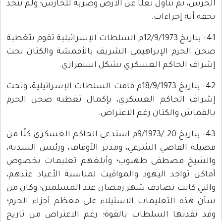
الحرس، ثم تناول نعلًا عن الأرض وضربه للحارس؛ ولم تتخذ
بحقه أية إجراءات.
41- بتاريخ 12/9/1973م السلطات الإسرائيلية تقوم بتغطية
صحن الحرم الإبراهيمي الشريف بالأقمشة والكتان تحت
إشراف الحاكم العسكري بشكل استفزازي.
42- بتاريخ 18/9/1973م قامت السلطات الإسرائيلية، وتحت
إشراف الحاكم العسكري، بإكمال تغطية صحن الحرم
بالقماش والكتان رغم الاعتراض.
43- بتاريخ 20 /9/1973م استدعى الحاكم العسكري كلًا من
فضيلة القاضي الشرعي، ومدير الأوقاف، ورئيس السدنة،
والشيخ مصطفى طهبوب؛ وأبلغهم تعليمات بخصوص
أماكن تواجد اليهود والمواقيت لمناسبة الأعياد عندهم،
والتي كانت تصادف شهر رمضان عند المسلمين؛ وكان من
شأن هذه التعليمات الاستيلاء على معظم أجزاء الحرم؛
وقد نفذتها السلطات بالقوة؛ رغم الاعتراض من تاريخ