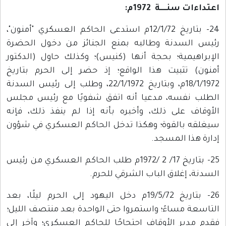
اعتداءات سنــــة 1972م:
24- بتاريخ 12/1/72م استدعى الحاكم العسكري "أمنون"،
رئيس السدنة وطالبه بمنع الجنائز من دخول الحضرة
الإبراهيمية؛ بحجة أنها (كنيس)؛ وكذلك حاول (الدكتور
أمنون) تثبيت هذا الواقع؛ إذ حضر إلى الحرم بتاريخ
18/1/1972م، وبتاريخ 22/1/1972، وطلب إلى رئيس السدنة
الطلب نفسه، مدعيا أنه اتفق شفويًا مع رئيس مجلس
الأوقاف على ذلك، وأخبره بأنه إذا لم ينفذ ذلك، فإنه
سيغلقه بالقوة؛ وهكذا تدخل الحاكم العسكري في شؤون
إدارة هذا المسجد.
25- بتاريخ 17/ 2 /1972م طلب الحاكم العسكري من رئيس
السدنة، إغلاق الباب الشرقي للحرم.
26- بتاريخ 19/5/72م دخل اليهود إلى الحرم ليلًا، بعد
التاسعة مساءً؛ واستمروا حتى الواحدة بعد منتصف الليل؛
فقدم مدير الأوقاف احتجاجًا للحاكم العسكري؛ وآخر إلى