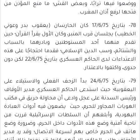
ووضعوا فيها ترابًا، وبعض القش؛ ما منع المؤذن من
فتحها لرفع أذان المغرب.
78- بتاريخ 17/6/75 كان الحارسان (يعقوب بدر وعوني
الخطيب) يجلسان قرب المنبر، وكان الأول يقرأ القرآن؛ حين
تقدم منهما أحد المستوطنين وبادرهما بالسباب
والشتائم، وسب الدين الإسلامي؛ فقدما احتجاجًا على هذه
الاعتداءات لدى الحاكم العسكري بتاريخ 22/6/75 لكن دون
جدوى، واكتفوا بالاعتذار.
79- بتاريخ 24/6/75 بدأ الزحف الفعلي والاستيلاء على
اليعقوبية؛ حيث استدعى الحاكم العسكري مدير الأوقاف
ورئيس السدنة على عجل وادعى أن محاولة حريق في مكتب
الهويات المجاور للحرم، حيث يضعون فيه أدوات العبادة
اليهودية، وأبلغهم أن السلطات الإسرائيلية قررت من
ناحية أمنية وضع هذه الأدوات داخل الحرم، وضرورة وضع
هاتف في الحرم خاص بهم لسرعة الاتصال؛ وقد رد مدير