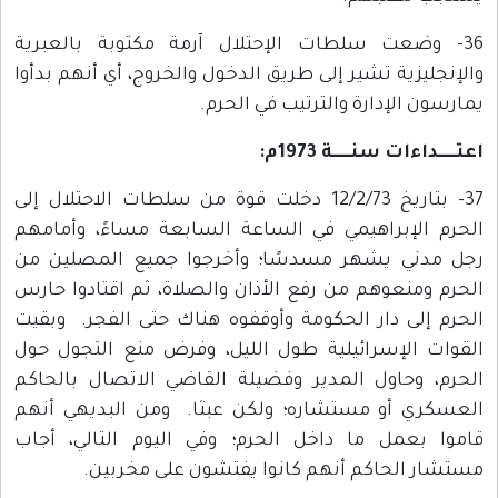
36- وضعت سلطات الإحتلال آرمة مكتوبة بالعبرية
والإنجليزية تشير إلى طريق الدخول والخروج، أي أنهم بدأوا
يمارسون الإدارة والترتيب في الحرم.
اعتـــــداءات سنـــــة 1973م:
37- بتاريخ 12/2/73 دخلت قوة من سلطات الاحتلال إلى
الحرم الإبراهيمي في الساعة السابعة مساءً، وأمامهم
رجل مدني يشهر مسدسًا؛ وأخرجوا جميع المصلين من
الحرم ومنعوهم من رفع الأذان والصلاة، ثم اقتادوا حارس
الحرم إلى دار الحكومة وأوقفوه هناك حتى الفجر. وبقيت
القوات الإسرائيلية طول الليل، وفرض منع التجول حول
الحرم، وحاول المدير وفضيلة القاضي الاتصال بالحاكم
العسكري أو مستشاره؛ ولكن عبثا. ومن البديهي أنهم
قاموا بعمل ما داخل الحرم؛ وفي اليوم التالي، أجاب
مستشار الحاكم أنهم كانوا يفتشون على مخربين.