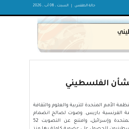
حالة الطقس
السبت ، 08 آب ، 2026
لشأن الفلسطيني
العضوية الكاملة في منظمة الأمم المتحدة للتربية والعلوم والثقافة
صمة الفرنسية باريس. وصوت لصالح انضمام
فلسطين 107 أعضاء، فيما عارض 14 عضوا بينهم الولايات المتحدة وإسرائيل، وامتنع عن التصويت 52
سطينيون للحصول على عضوية كاملة بها منذ