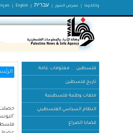
עברית
وكالة وفا
معرض الصور
English
ançais
فلسطين ... معلومات عامة
الرئيس
تاريخ فلسطين
ملفات وطنية فلسطينية
النظام السياسي الفلسطيني
'اليون
قضايا الصراع
عضوا. 