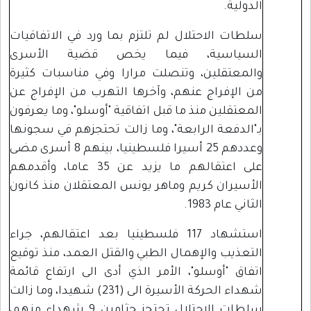
الدولية.
سلطات الاحتلال لم تلتزم بما ورد في الاتفاقيات
السياسية، فيما يخص قضية الأسرى
والمعتقلين، وتنصلت مرارا وفي مناسبات كثيرة
من الإفراج عنهم، وآخرها التهرب من الإفراج عن
المعتقلين منذ ما قبل اتفاقية "أوسلو"، وما يعرفون
بـ"الدفعة الرابعة"، وما زالت تحتجزهم في سجونها
وعددهم 25 أسيرا فلسطينيا، بينهم 8 أسرى مضى
على اعتقالهم ما يزيد عن 35 عاما، وأقدمهم
الأسيران كريم وماهر يونس المعتقلان منذ كانون
الثاني عام 1983.
استشهاد 117 فلسطينيا بعد اعتقالهم، جراء
التعذيب والإهمال الطبي والقتل العمد، منذ توقيع
اتفاق "أوسلو"، الأمر الذي أدى الى ارتفاع قائمة
شهداء الحركة الأسيرة الى (231) شهيدا، وما زالت
سلطات الاحتلال تحتجز جثامين 9 شهداء منهم،