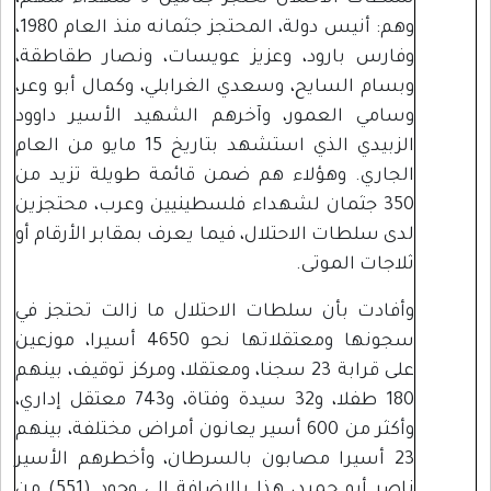
وهم: أنيس دولة، المحتجز جثمانه منذ العام 1980،
وفارس بارود، وعزيز عويسات، ونصار طقاطقة،
وبسام السايح، وسعدي الغرابلي، وكمال أبو وعر،
وسامي العمور، وآخرهم الشهيد الأسير داوود
الزبيدي الذي استشهد بتاريخ 15 مايو من العام
الجاري. وهؤلاء هم ضمن قائمة طويلة تزيد من
350 جثمان لشهداء فلسطينيين وعرب، محتجزين
لدى سلطات الاحتلال، فيما يعرف بمقابر الأرقام أو
ثلاجات الموتى.
وأفادت بأن سلطات الاحتلال ما زالت تحتجز في
سجونها ومعتقلاتها نحو 4650 أسيرا، موزعين
على قرابة 23 سجنا، ومعتقلا، ومركز توقيف، بينهم
180 طفلا، و32 سيدة وفتاة، و743 معتقل إداري،
وأكثر من 600 أسير يعانون أمراض مختلفة، بينهم
23 أسيرا مصابون بالسرطان، وأخطرهم الأسير
ناصر أبو حميد، هذا بالإضافة إلى وجود (551) من