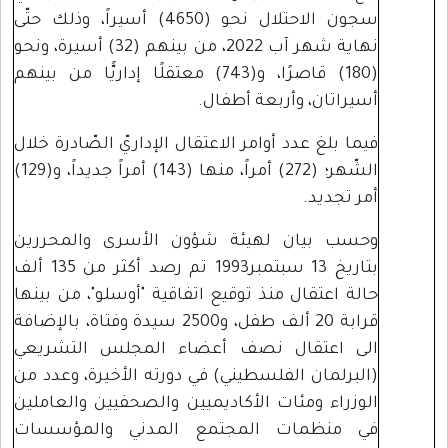
سجون الاحتلال نحو (4650) أسيراً، وذلك حتّى
نهاية شهر آب 2022، من بينهم (32) أسيرة، ونحو
(180) قاصرًا، و(743) معتقلًا إداريًّا من بينهم
أسيراتان، وأربعة أطفال.
فيما بلغ عدد أوامر الاعتقال الإداريّ الصّادرة خلال
الشّهر؛ (272) أمراً، منها (143) أمراً جديداً، و(129)
أمر تجديد.
وحسب بيان لهيئة شؤون الأسرى والمحررين
بتاريخ 13 سبتمبر1993 تم رصد أكثر من 135 ألف
حالة اعتقال منذ توقيع اتفاقية "أوسلو"، من بينها
قرابة 20 ألف طفل، و2500 سيدة وفتاة، بالإضافة
الى اعتقال نصف أعضاء المجلس التشريعي
(البرلمان الفلسطيني) في دورته الأخيرة، وعدد من
الوزراء ومئات الأكاديميين والصحفيين والعاملين
في منظمات المجتمع المدني والمؤسسات