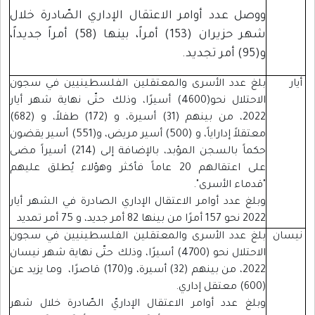
ووصل عدد أوامر الاعتقال الإداري الصّادرة خلال
شهر حزيران (153) أمراً، بينها (58) أمراً جديداً،
و(95) أمر تجديد.
أيار
بلغ عدد الأسرى والمعتقلين الفلسطينيين في سجون
الاحتلال نحو(4600) أسيرًا، وذلك حتّى نهاية شهر أيار
2022، من بينهم (31) أسيرة، و (172) طفلاً، و (682)
معتقلاً إداراياً، و (500) أسير مريض، و(551) أسير يقضون
حكماً بالسجن المؤبد، بالإضافة إلى (214) أسيراً مضى
على اعتقالهم 20 عاماً فأكثر وهؤلاء يُطلق عليهم
"قدماء الأسرى".
وبلغ عدد أوامر الاعتقال الإداري الصادرة في الشهر أيار
2022 نحو 157 أمرًا من بينها 82 أمر جديد، و 75 أمر تمديد
نيسان
بلغ عدد الأسرى والمعتقلين الفلسطينيين في سجون
الاحتلال نحو (4700) أسيرًا، وذلك حتّى نهاية شهر نيسان
2022، من بينهم (32) أسيرة، و(170) قاصرًا، وما يزيد عن
(600) معتقل إداري.
وبلغ عدد أوامر الاعتقال الإداريّ الصّادرة خلال شهر