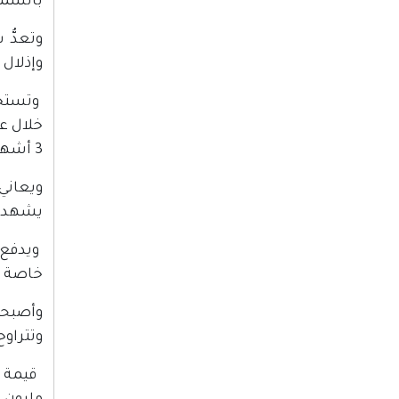
بالسماح
وتعدُّ 
وإذلال 
وتستخد
3 أشهر.
ويعاني
يشهد عام 2015 زيارات لأسرى قطاع
ويدفع ا
خاصة ا
وأصبحت
وتتراوح بين 200 شيق