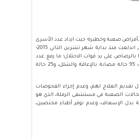
المعتقلين بأمراض صعبة وخطيرة؛ حيث ازداد عدد الأسرى
المرضى بسبب اعتقال الجرحى والمصابين خلال الهبة الشعبية التي اندلعت منذ بداية شهر تشرين الثاني 2015؛
رى والمحررين اعتقال 35 جريحًا مصابًا بالرصاص على يد قوات الاحتلال؛ ما رفع عدد
المرضى بشكل عام إلى أكثر من 1500 حالة مرضية؛ منهم ما يقارب 95 حالة مصابة بالإعاقة والشلل، و25 حالة
 تقديم العلاج لهم، وعدم إجراء الفحوصات
الحالات الصعبة في مستشفى الرملة، الذي هو
ة بدل الإسعاف، وعدم توفر أطباء مختصين،