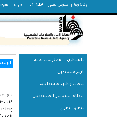
עברית
وكالة وفا
معرض الصور
English
ançais
فلسطين ... معلومات عامة
الرئيس
تاريخ فلسطين
ملفات وطنية فلسطينية
النظام السياسي الفلسطيني
قضايا الصراع
واعتدا
المستو