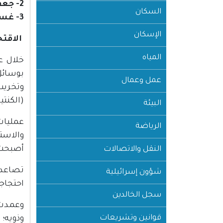
2- جعفر عوض
السكان
3- غسان الريماوي.
الإسكان
الاقتح
المياه
بوسائل
عمل وعمال
وتخريب
(الكنتي
البيئة
عمليات 
الرياضة
والاست
أصبحت 
النقل والاتصالات
شؤون إسرائيلية
احتجاج
سجل الخالدين
وعمدت 
قوانين وتشريعات
وذويه؛