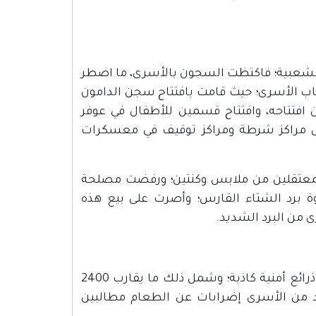
خاصة خلال اندلاع الهبة الشعبية؛ فاكتظت السجون بالأسرى، ما اضطر
ب الأسرى؛ حيث قامت بافتتاح سجن الدامون
افتتاحه، وافتتاح قسمين للأطفال في عوفر
 مراكز شرطة ومراكز توقيف في معسكرات
 للمعتقلين من ملابس وكنتين؛ ورفضت مصلحة
 برد الشتاء القارس؛ وأصرت على بيع هذه
 من البرد الشديد.
واصلت حكومة إسرائيل حرمان الآلاف من الأسرى من الزيارات تحت ذرائع أمنية كاذبة؛ وشمل ذلك ما يقارب 2400
د من الأسرى إضرابات عن الطعام مطالبين