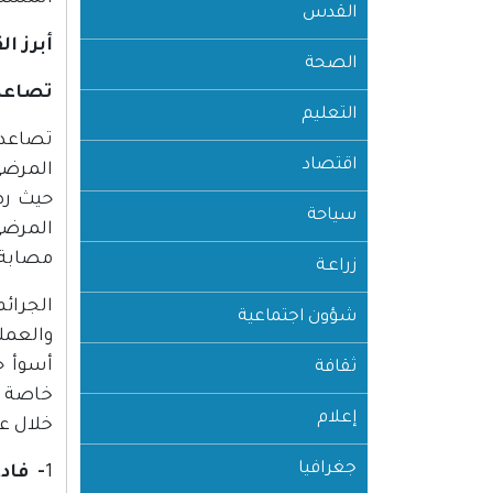
القدس
أبرز ال
الصحة
تصاعد 
التعليم
اقتصاد
سياحة
مصابة 
زراعـة
الجرائ
شؤون اجتماعية
والعمل
أسوأ ح
ثقافة
خاصة ل
إعلام
خلال عام 2015 ارتقى(3) شهداء بسبب الإ
جغرافيا
1
- فادي