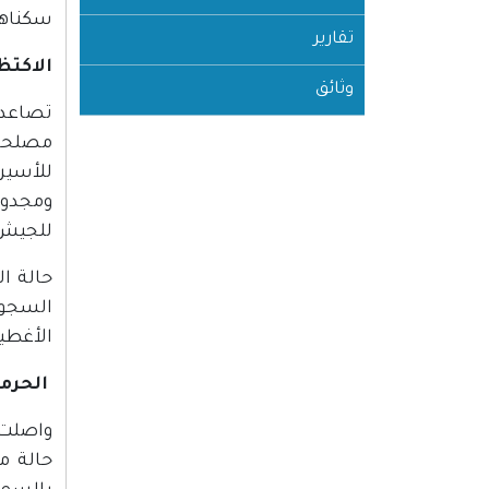
سكناهم
تقارير
الاكتظ
وثائق
مصلحة 
للأسير
ومجدو،
للجيش خ
حالة ا
السجون
الأغطية
الحرما
حالة م