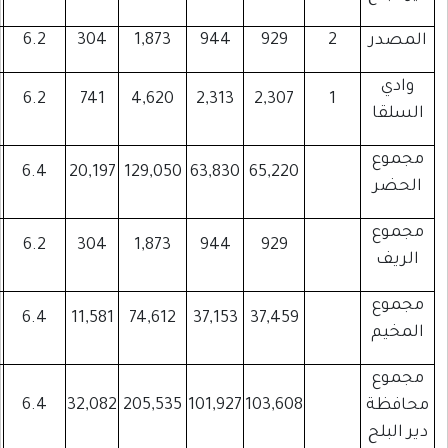
355
445
89
6.2
304
1,873
944
825
861
62
6.2
741
4,620
2,313
22,034
15,746
2,521
6.4
20,197
129,050
63,830
355
445
89
6.2
304
1,873
944
12,244
8,710
1,831
6.4
11,581
74,612
37,153
34,633
24,901
4,441
6.4
32,082
205,535
101,927