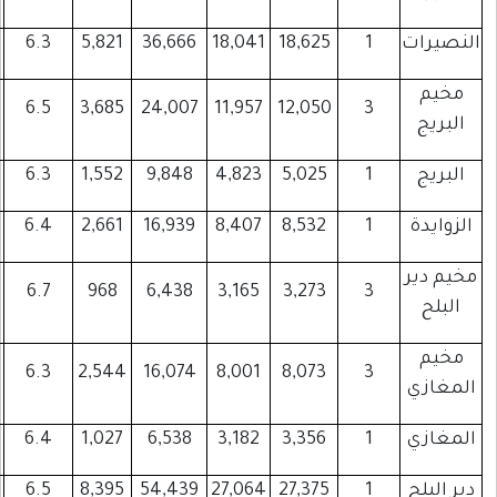
6,298
3,919
785
6.3
5,821
36,666
18,041
3,829
2,653
586
6.5
3,685
24,007
11,957
1,708
1,313
200
6.3
1,552
9,848
4,823
3,023
2,340
244
6.4
2,661
16,939
8,407
1,135
914
158
6.7
968
6,438
3,165
2,678
1,916
442
6.3
2,544
16,074
8,001
1,058
913
122
6.4
1,027
6,538
3,182
9,122
6,400
1,108
6.5
8,395
54,439
27,064