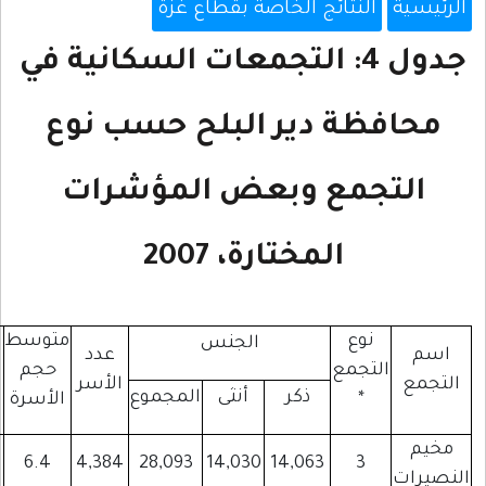
صة بقطاع غزة
التجمعات السكانية في
البلح حسب نوع
عض المؤشرات
، 2007
متوسط
الجنس
عدد
عدد
عدد
عدد
حجم
الأسر
المنشآت
المباني
المساكن
أنثى
المجموع
الأسرة
4,602
3,227
645
6.4
4,384
28,093
14,030