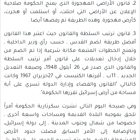
2ـ قانون الأراضي المهجورة الذي يمنح الحكومة صلاحية
الإعلان عن الأراضي التي احتلت، أو استلمت أو هجرت،
كأرض مهجورة. وهذه الطريقة تم رفضها أيضا.
3ـ قانون ترتيب السلطة والقانون حيث اعتبر هذا القانون
أفضل طريقة لضم القدس ـ حسب رأي وزير الداخلية ـ
وتمنح الخطوات المتبعة مكانة شرعية إذا تم الضم من
خلال إدخال تعديلات على قانون أمر ترتيب السلطة
والقانون الذي صدر في 26 أيلول 1948، وصيغة التعديل
الجديد ـ 11ب ـ أقرتها الكنيست في 27حزيران 1967 وكانت
كالتالي "القانون والقضاء وإدارة الدولة تسري على أية
مساحة من أرض إسرائيل تقررها الحكومة".
وفي صبيحة اليوم التالي نشرت سكرتارية الحكومة أمراً
تلحق بموجبه البلدة القديمة ومساحات واسعة أخرى ـ
خصوصا من شمال وجنوب المدينة ـ إلى دولة إسرائيل،
وبالإضافة إلى الأمر السابق فصلت حدود الأرض