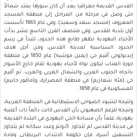
القدس القديمة جغرافيا بعد أن كان سورها يمتد شمالاً
حتى وصل في مرحلة من المراحل إلى منطقة المسجد
المعروف (مسجد سعد وسعيد). وفي عام 1863 تأسست
أول بلدية للقدس. وفي منتصف القرن التاسع عشر بدأت
الأحياء اليهودية تظهر طابع هذه الحدود، لتبدأ في رسم
الحدود السياسية لمدينة القدس، ومن أجل هدف
إيديولوجي أقيم حي (يمين موشيه) عام 1850 في منطقة
جورة العناب ليكون نواة لأحياء يهودية تقام خارج الأسوار
باتجاه الجنوب الغربي والشمال الغربي والغرب. ثم أقيم
حي (مئة شعاريم) في منطقة المصرارة، و(ماقور حاييم)
المسكوبية في عام 1858.
ونتيجة لنشوء الضواحي الاستيطانية في المنطقة الغربية،
ونتيجة للزعم الصهيوني بأن القدس كانت دائماً ذات أغلبية
يهودية، علماً بأن مساحة الحي اليهودي في البلدة القديمة
في مدينة القدس لم تتجاوز 5دونم وعدد سكانه لم يتجاوز
التسعين أسرة، فإن حكومة الانتداب البريطاني وقادة