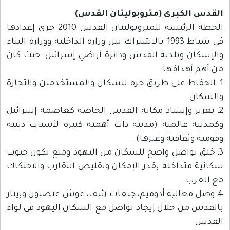
القدس الكبرى (متروبوليتان القدس)
الخطة الرئيسة للمتروبوليتان القدس 2010 جرى إعدادها
في شباط 1993 بالاشتراك بين وزارة الداخلية ووزارة البناء
والإسكان وبلدية القدس ودائرة أراضي إسرائيل. حيث كان
من أهم أهدافها:
1ـ الحفاظ على طريق حرة للسكان والمستخدمين والتجارة
والسكان.
2ـ تعزيز وإسناد مكانة القدس الخاصة كعاصمة إسرائيل
وكمدينة عالمية (مدينة ذات أهمية كبيرة لأسباب دينية
وقومية وثقافية وغيرها).
3ـ خلق تواصل واضح للسكان من اليهود ومنع تكون جيوب
سكانية متداخلة بقدر الإمكان وتقليص التقارب والاحتكاك
مع العرب.
4ـ وصل معاليه أدوميم، جبعات زئيف، غوش عتصيون وبيتار
بالقدس من خلال إيجاد تواصل مع السكان اليهود في لواء
القدس.