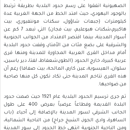
الصهيونية اتفقوا على رسم حدود البلدية بطريقة ترتبط
بالوجود اليهودي، حيث امتد الخط من الجهة الغربية عدة
كيلومترات (جبعات شاؤول، سكنات مونتفيوري، بيت
هاكيرم،شكنات هبوعليم، بيت فجان) التي تبعد 7 كم عن
أسوار المدينة، بينما اقتصر الامتداد من الجوانب الجنوبية
والشرقية على بضع مئات من الأمتار، وقفت حدود البلدية
أمام مداخل القرى العربية المجاورة للمدينة ومنها قرى
عربية كبيرة، خارج الحدود (الطور،شعفاط، لفتا، دير ياسين،
سلوان، العيسوية، عين كارم، المالحة، بيت صفافا) رغم أن
هذه القرى تتاخم المدينة حتى تكاد تكون كل منها ضاحية
من ضواحيها.
ثم جرى ترسيم الحدود البلدية عام 1921 حيث ضمت حدود
البلدة القديمة وقطاعاً عرضياً بعرض 400 على طول
الجانب الشرقي لسور المدينة بالإضافة إلى أحياء (باب
الساهرة، وادي الجوز، الشيخ جراح) من الناحية الشمالية،
ومن الناحية الجنوبية انتهى خط الحدود إلى سور المدينة