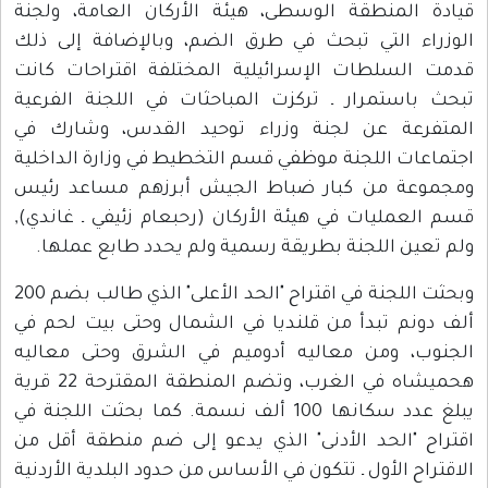
قيادة المنطقة الوسطى، هيئة الأركان العامة، ولجنة
الوزراء التي تبحث في طرق الضم، وبالإضافة إلى ذلك
قدمت السلطات الإسرائيلية المختلفة اقتراحات كانت
تبحث باستمرار ـ تركزت المباحثات في اللجنة الفرعية
المتفرعة عن لجنة وزراء توحيد القدس، وشارك في
اجتماعات اللجنة موظفي قسم التخطيط في وزارة الداخلية
ومجموعة من كبار ضباط الجيش أبرزهم مساعد رئيس
قسم العمليات في هيئة الأركان (رحبعام زئيفي ـ غاندي),
ولم تعين اللجنة بطريقة رسمية ولم يحدد طابع عملها.
وبحثت اللجنة في اقتراح "الحد الأعلى" الذي طالب بضم 200
ألف دونم تبدأ من قلنديا في الشمال وحتى بيت لحم في
الجنوب، ومن معاليه أدوميم في الشرق وحتى معاليه
هحميشاه في الغرب، وتضم المنطقة المقترحة 22 قرية
يبلغ عدد سكانها 100 ألف نسمة. كما بحثت اللجنة في
اقتراح "الحد الأدنى" الذي يدعو إلى ضم منطقة أقل من
الاقتراح الأول ـ تتكون في الأساس من حدود البلدية الأردنية