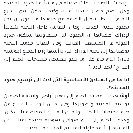
ـ وبحثت اللجنة ساعات طويلة في مسألة الحدود الجديدة
وهل يضم مطار قلنديا أم لا، وكيف يمكن شق شارع
التفافي يربط شمال الضفة مع جنوبها من دون أن يمر
بحدود بلدية القدس. وكان النقاش داخل اللجنة شديداً
لإدراك أعضائها أن الحدود التي سيقرونها ستكون حدود
الدولة في المستقبل القريب. وفي النهاية قدمت اللجنة
توصياتها إلى لجنة الوزراء التي يرأسها وزير الدفاع (موشيه
ديان) الذي قام على ما يبدو بتقليص مساحات الضم إلى
اقتراح "الحد الأدنى".
إذا ما هي المبادئ الأساسية التي أدت إلى ترسيم حدود
المدينة؟.
أولاً:
هدفت عملية الضم إلى توفير أراضي واسعة لضمان
توسيع المدينة وتطويرها، وفي نفس الوقت الامتناع عن
ضم مخيمات اللاجئين والقرى العربية المكتظة بالسكان،
وهدف الضم إلى بناء ضواحي يهودية جديدة تفشل في
المستقبل أية محاولة لتقسيم المدينة من جديد.