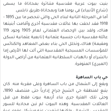
بنيت بيوت عربية مقدسية متناثرة بمحاذاة ما يسمى
(شارع الأنبياء) في يومنا هذا وبمحاذاة طريق نابلس.
أما في المرحلة الثانية لبناء الحي والتي تنحصر ما بين 1895 -
1918 فقد لحقت بها عائلات مقدسية أخرى وأقامت أبنيتها
هناك، ولقد بين الإحصاء العثماني لعام 1905 وجود 119
عائلة مقدسية ذات جنسية عثمانية (تابعية عثمانية تسكن
ومقيمة) هناك، وتخلل الحي بناء بعض المعاهد والكنائس
للمؤسسات المسيحية المقدسية التي آلت لها الأرض إما
بالشراء أو بالهبات السلطانية العثمانية من أراضي الدولة
(الميري) المتوفرة.
حي باب الساهرة
ويقع إلى الشمال من باب الساهرة وعلى مقربة منه. كان
يتبع لمنطقة حي الشيخ جراح إدارياً حتى منتصف 1890،
وحتى تلك الفترة جرى بناء أربعة بيوت فقط من قبل
العائلات المقدسية. وهذه البيوت لم تبن محاذية للسور