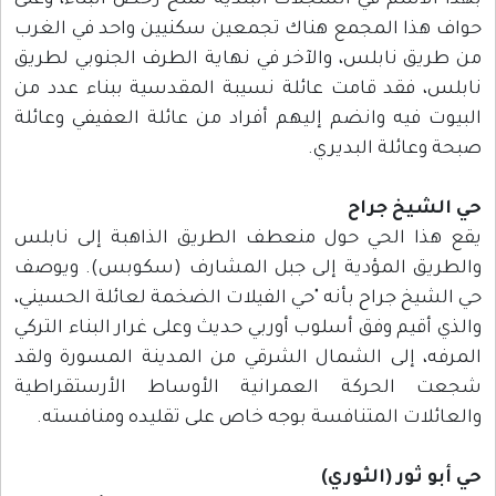
بهذا الاسم في السجلات البلدية لمنح رخص البناء، وعلى
حواف هذا المجمع هناك تجمعين سكنيين واحد في الغرب
من طريق نابلس، والآخر في نهاية الطرف الجنوبي لطريق
نابلس، فقد قامت عائلة نسيبة المقدسية ببناء عدد من
البيوت فيه وانضم إليهم أفراد من عائلة العفيفي وعائلة
صبحة وعائلة البديري.
حي الشيخ جراح
يقع هذا الحي حول منعطف الطريق الذاهبة إلى نابلس
والطريق المؤدية إلى جبل المشارف (سكوبس). ويوصف
حي الشيخ جراح بأنه "حي الفيلات الضخمة لعائلة الحسيني،
والذي أقيم وفق أسلوب أوربي حديث وعلى غرار البناء التركي
المرفه، إلى الشمال الشرقي من المدينة المسورة ولقد
شجعت الحركة العمرانية الأوساط الأرستقراطية
والعائلات المتنافسة بوجه خاص على تقليده ومنافسته.
حي أبو ثور (الثوري)