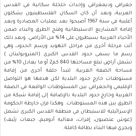
جغرافي وديمغرافي وإحداث خلخلة سكانية في القدس
العربية، وبعد أن كان السكان الفلسطينيون يشكلون
أغلبية في سنة 1967 أصبحوا بعد عمليات المصادرة وبعد
إقامة المشاريع الاستيطانية وفتح الطرق والبناء ضمن
الأحياء العربية يسيطرون على 14% من الأراضي. وبعد ذلك
أتت مرحلة أخرى من مراحل التهويد ورسم الحدود، وهي
رسم ما يسمى حدود القدس الكبرى (المتروبوليتان )
تشمل أراضٍ تبلغ مساحتها 840 كم2 أو ما يعادل 10% من
مساحة الضفة الغربية. لتبدأ حلقة أخرى من إقامة
مستوطنات خارج حدود البلدية لكن هدفها هو التواصل
الإقليمي والجغرافي بين المستوطنات الواقعة في الضفة
الغربية وخارج حدود البلدية بالإضافة إلى إقامة شبكة من
الطرق بين هذه المستوطنات. وهكذا فإن خارطة الحكومة
الإسرائيلية للاستيطان في منطقة القدس الكبرى تشمل
(غوش عتصيون، إفرات، معاليه أدوميم، جبعات زئيف)
ويجري فيها البناء بطاقة كاملة.