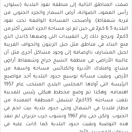
ضمت المناطق التالية إلى منطقة نفوذ البلدية (سلوان،
رأس العمود، الصوانة، أرض السمار والجزء الجنوبي من
قرية شعفاط). وأصبحت المساحة الواقعة تحت نفوذ
البلدية 6.5 كم2 في حين لم تزد مساحة الجزء المبني أكثر من
3كم2. ويرجع ذلك إلى التقييدات التي وضعها كاندل الذي
منع البناء في مناطق مثل جبل الزيتون والحواف القريبة
لجبل المشارف بالإضافة إلى وجود مشاكل أخرى مثل أن
غالبية الأراضي في منطقة الشيخ جراح وشعفاط أراضٍ
مشاع، وامتلاك الأديرة والكنائس مساحة واسعة من
الأرض. وبقيت مسألة توسيع حدود البلدية أحد مواضيع
الرئيسة التي أولاها المجلس البلدي المنتخب عام 1957
اهتمامه. وهكذا تم وضع مخطط هيكلي رئيس للمدينة
بلغت مساحته 135كم2 لتشمل المنطقة الممتدة من
مطار قلنديا في الشمال وحتى حدود بلدية بيت لحم في
الجنوب. ولكن حتى عام 1967 ونشوب حرب حزيران لم تنفذ
هذه التوصية وبقيت حدود البلدية كما كانت عليه في