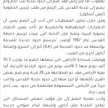
يعقوب، أما قبر رحيل فقد ضم إلى حدود بلدية بيت لحم ولم
يضم إلى بلدية القدس على الرغم من طلب رئيس الحكومة
(ليفي أشكول).
ومن خلال تحليل المعطيات التي أدت إلى الضم يتبين أن
الاعتبارات التخطيطية والحضرية لم تأخذ بعين الاعتبار
بصورة كبيرة، وعليه فإن اللجنة التي عينت لرسم خارطة
القدس عام 1967 أوصت "بترسيم حدود جديدة للمدينة
بواسطة مد حدود المدينة من (4ـ6) كم إلى الشرق وإضافة
أراضٍ أخرى من الغرب.
ووصلت مساحة الأراضي التي شملها الضم ما يقارب 70.5
ألف دونم منها 6.5آلاف دونم من حدود البلدية الأردنية، أما
بقية الأراضي فقد تم اقتطاعها من 28 قرية وتم ضم بعض
القرى بأكملها أو جزء منها إلى حدود بلدية القدس، وكانت
جزءاً من الأراضي المضمومة مقتطعة من حدود بيت لحم
وبيت جالا.
وأدت عملية الضم إلى حل مؤقت لبعض المشاكل التي
تطارد البلدية مثل أراضٍ واسعة لبناء ضواحي جديدة