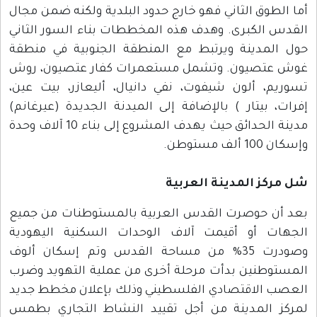
أما الطوق الثاني فهو خارج حدود البلدية ولكنه ضمن مجال
القدس الكبرى. وهدف هذه المخططات بناء السور الثاني
حول المدينة ويرتبط مع المنطقة الجنوبية في منطقة
غوش عتصيون. وتشمل مستعمرات كفار عتصيون، روش
تسوريم، ألون شيفوت، نفي دانيال، أليعازر، بيت عين،
إفرات، بيتار ) بالإضافة إلى الميدنة الجديدة (عيرغانم)
مدينة الحدائق حيث يهدف المشروع إلى بناء 10 آلاف وحدة
وإسكان 100 ألف مستوطن.
شل مركز المدينة العربية
بعد أن حوصرت القدس العربية بالمستوطنات من جميع
الجهات أو أقيمت آلاف الوحدات السكنية اليهودية
وصودرت 35% من مساحة القدس وتم إسكان ألوف
المستوطنين بدأت مرحلة أخرى من عملية التهويد وضرب
العصب الاقتصادي الفلسطيني وذلك بإعلان مخطط جديد
لمركز المدينة من أجل تقييد النشاط التجاري بطمس