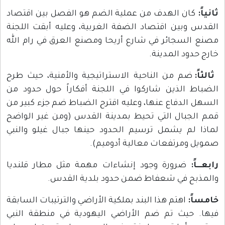
ثانياً:
كان الهدف من عملية الضم هو الفصل بين اقتصاد
القدس وبين اقتصاد الضفة الغربية، وعليه أبقت اللجنة
مصنع السجائر في شارع أريحا ومصنع العرق في رام الله
خارج حدود المدينة.
ثالثاً:
ضم من الناحية الاستراتيجية والأمنية، حيث طرح
الضباط الذين شاركوا في اللجنة أفكاراً حول حدود من
السهل الدفاع عنها، وعليه اقترح الضباط ضم جزء كبير من
قمم الجبال التي تحيط بمدينة القدس (ومن غير الواضح
لماذا لم يشمل ترسيم الحدود حينها جبال غيلو والنبي
صمويل ومرتفعات معالية أدوميم).
رابعـــاً:
ضرورة وجود إنشاءات مهمة مثل مطار قلنديا
والمذبح في شعفاط ضمن حدود بلدية القدس.
خامساً:
اهتم هذا البند بملكية الأراضي والترتيبات السابقة
فيها. حيث تم ضم الأراضي اليهودية في منطقة النبي