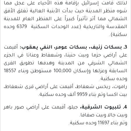
لذلك قامت إسرائيل بإقامة هذه الأحياء على عجل مما
شوه منظر المدينة حيث بدأت الأبنية العالية تغلق الأفق
الشمالي مما أثر تأثيراً كبيراً على المنظر العام للمدينة
المقدسة والتاريخية (عدد الوحدات السكنية 6379 وحده
سكنية).
3ـ بسكات زئيف، بسكات عومر، النفي يعقوب:
أقيمت
على أراضي حزما وبيت حنينا، وشعفاط وعناتا في الجزء
الشمالي الشرقي من المدينة وهدفها تطويق القرى
السابقة وعزلها وإسكان 100,000 مستوطن وبناء 18557
وحده سكنية.
راموت، ريخس شعفاط، أقيمت على أراضي قرى شعفاط،
بيت اكسا وتم بناء 9959 ألف وحده سكنية.
4ـ تلبيوت الشرقية،
جيلو، أقيمت على أراضي صور باهر
وبيت جالا وبيت صفافا.
وتم بناء 11697 وحده سكنية.