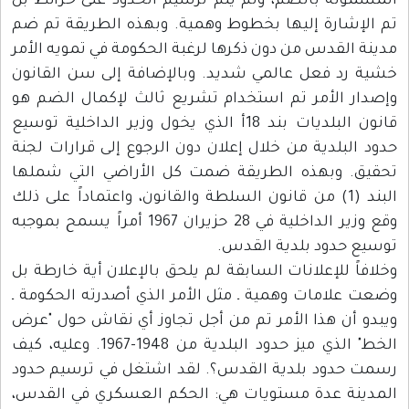
المشمولة بالضم، ولم يتم ترسيم الحدود على خرائط بل
تم الإشارة إليها بخطوط وهمية. وبهذه الطريقة تم ضم
مدينة القدس من دون ذكرها لرغبة الحكومة في تمويه الأمر
خشية رد فعل عالمي شديد. وبالإضافة إلى سن القانون
وإصدار الأمر تم استخدام تشريع ثالث لإكمال الضم هو
قانون البلديات بند 18أ الذي يخول وزير الداخلية توسيع
حدود البلدية من خلال إعلان دون الرجوع إلى قرارات لجنة
تحقيق. وبهذه الطريقة ضمت كل الأراضي التي شملها
البند (1) من قانون السلطة والقانون، واعتماداً على ذلك
وقع وزير الداخلية في 28 حزيران 1967 أمراً يسمح بموجبه
توسيع حدود بلدية القدس.
وخلافاً للإعلانات السابقة لم يلحق بالإعلان أية خارطة بل
وضعت علامات وهمية ـ مثل الأمر الذي أصدرته الحكومة ـ
ويبدو أن هذا الأمر تم من أجل تجاوز أي نقاش حول "عرض
الخط" الذي ميز حدود البلدية من 1948-1967. وعليه، كيف
رسمت حدود بلدية القدس؟. لقد اشتغل في ترسيم حدود
المدينة عدة مستويات هي: الحكم العسكري في القدس،