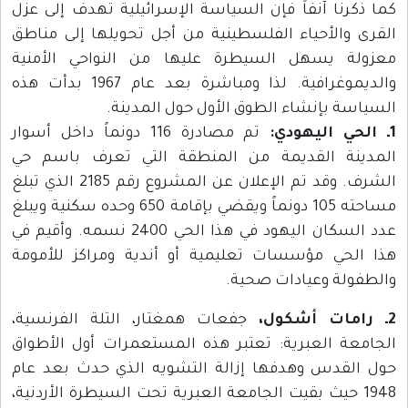
كما ذكرنا آنفاً فإن السياسة الإسرائيلية تهدف إلى عزل
القرى والأحياء الفلسطينية من أجل تحويلها إلى مناطق
معزولة يسهل السيطرة عليها من النواحي الأمنية
والديموغرافية. لذا ومباشرة بعد عام 1967 بدأت هذه
السياسة بإنشاء الطوق الأول حول المدينة.
1ـ الحي اليهودي:
تم مصادرة 116 دونماً داخل أسوار
المدينة القديمة من المنطقة التي تعرف باسم حي
الشرف. وقد تم الإعلان عن المشروع رقم 2185 الذي تبلغ
مساحته 105 دونماً ويقضي بإقامة 650 وحده سكنية ويبلغ
عدد السكان اليهود في هذا الحي 2400 نسمه. وأقيم في
هذا الحي مؤسسات تعليمية أو أندية ومراكز للأمومة
والطفولة وعيادات صحية.
2ـ رامات أشكول،
جفعات همغتار، التلة الفرنسية،
الجامعة العبرية: تعتبر هذه المستعمرات أول الأطواق
حول القدس وهدفها إزالة التشويه الذي حدث بعد عام
1948 حيث بقيت الجامعة العبرية تحت السيطرة الأردنية،