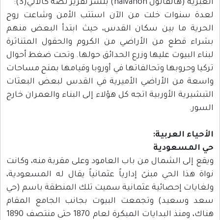
العبرية (هالفانون halvanon) بنشر تقرير نصه كالآتي(3):
لعدة سنوات خلت من الآن استتب الأمن وشاعت روح
الحرية ما بين سكان القدس، حيث ابتدأ البعض منهم
بشراء قطع من الأراضي من الكروم والحقول المتناثرة
لبناء البيوت عليها وزرع الحدائق حولها. وتحت ضغط أحوال
تركيا وحروبها وتحالفاتها في أوروبا وقيامها بمنح مساحات
واسعة من الأراضي الأميرية في القدس لبعض البعثات
التبشيرية الأوربية اتجه كل هؤلاء إلى البناء والعمران خارج
السور.
الأحياء العربية:
حي المسعودية
ويقع إلى الشمال من باب العامود وعلى مقربة منه، وكانت
نواة هذا الحي مبنىً إدارياً عثمانياً يقال له المسعودية،
ولغايات إحصائية عثمانية سميت تلك المنطقة باسم (حي
سعد وسعيد) وتجمعت البيوت بجانب الجامع المقام
هناك، ومنذ البدايات المبكرة لعام 1870 حتى منتصف 1890