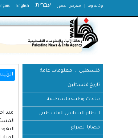
עברית
وكالة وفا
معرض الصور
English
ançais
فلسطين ... معلومات عامة
الرئيس
تاريخ فلسطين
ملفات وطنية فلسطينية
النظام السياسي الفلسطيني
المستو
قضايا الصراع
اليهود
المناز