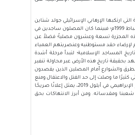
تي ارتكبها الإرهابي الإسرائيلي جولد شتاين
(أحد مستوطني كريات أربع) في الخامس عشر من رمضان في 25 شباط 1999م؛ فبينما كان المصلون ساجدين في
ه المجزرة تسعة وعشرون مصلياً؛ فضلاً عن
رم لإرضاء حقد مستوطنيه وعنصريتهم العمياء
يخ المساجد الإسلامية؛ لتبدأ مرحلة أشدة
 بحقيقة تاريخ هذه الأرض عبر محاولة تنفير
طرق والشوارع أمام المصلين الذين يقصدون
 كثيرًا ما وصلت إلى حد القتل والاعتقال ومنع
رفع الأذان، ولعل اقتحام رئيس حكومة الاحتلال بنيامين نتنياهو للحرم الإبراهيمي في أيلول 2019، يمثل إعلانًا صريحًا
عبنا ومقدساته. ومن أبرز الانتهاكات بحق