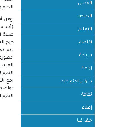
القدس
الحرم و
الصحة
ومن أف
التعليم
صلاة ا
جرح ال
اقتصاد
وتم تق
سياحة
خطورة 
المسلم
زراعـة
الحرم ل
شؤون اجتماعية
وواضحً
ثقافة
الحرم ا
إعلام
جغرافيا