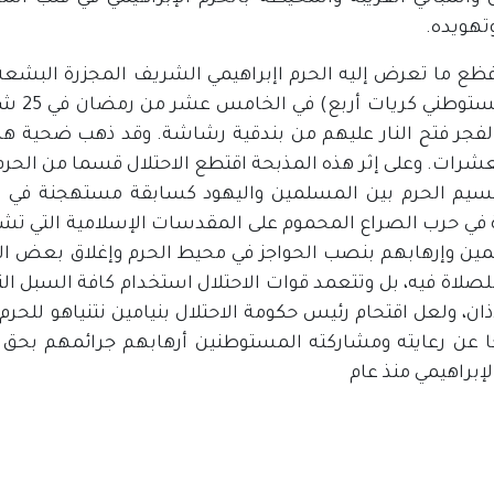
تهويده.
ظع ما تعرض إليه الحرم اإبراهيمي الشريف المجزرة البشعة ال
لفجر فتح النار عليهم من بندقية رشاشة. وقد ذهب ضحية هذ
عشرات. وعلى إثر هذه المذبحة اقتطع الاحتلال قسما من الح
سيم الحرم بين المسلمين واليهود كسابقة مستهجنة في تار
في حرب الصراع المحموم على المقدسات الإسلامية التي تشهد
ين وإرهابهم بنصب الحواجز في محيط الحرم وإغلاق بعض ال
لصلاة فيه، بل وتتعمد قوات الاحتلال استخدام كافة السبل التي
ا عن رعايته ومشاركته المستوطنين أرهابهم جرائمهم بحق ش
لإبراهيمي منذ عام