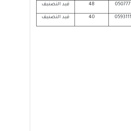
050777
48
قيد التصنيف
059311
40
قيد التصنيف