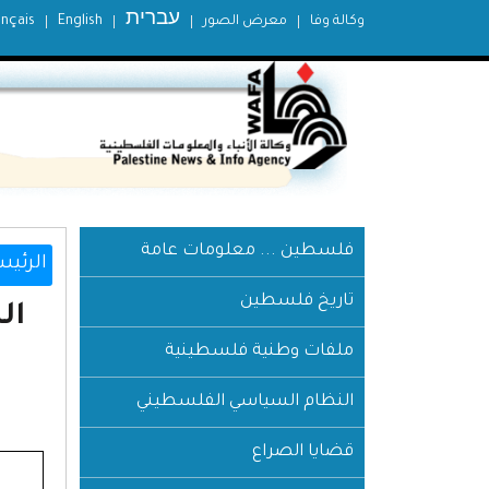
עברית
وكالة وفا
معرض الصور
English
ançais
فلسطين ... معلومات عامة
الرئيس
تاريخ فلسطين
ال
ملفات وطنية فلسطينية
النظام السياسي الفلسطيني
قضايا الصراع