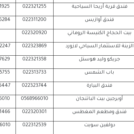
فندق قرية أريحا السياحية
022321255
1925
فندق أوازيس
022311200
6284
بيت الحجاج الكنيسة الروماني
022320920
الزينة للاستثمار السياحي لازورد
022323869
2247
جريكو وليد هوستل
022321358
7629
باب الشمس
022313733
5755
فندق البيارة
022323744
5447
أوبرجين بيت الباتنجان
0568966010
6010
فندق ومطعم المغطس
022320301
1466
دولفين سويت
022312539
6010