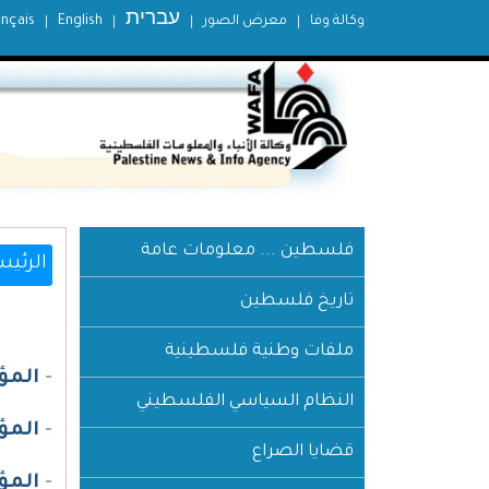
עברית
وكالة وفا
معرض الصور
English
ançais
فلسطين ... معلومات عامة
الرئيس
تاريخ فلسطين
ملفات وطنية فلسطينية
-
المؤ
النظام السياسي الفلسطيني
-
المؤ
قضايا الصراع
-
المؤ