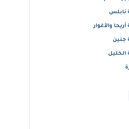
 نابلس
حا والأغوار
 جنين
الخليل
ة