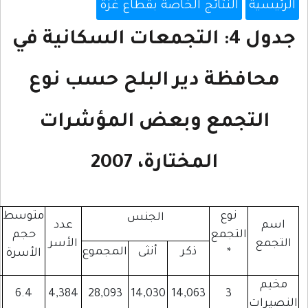
صة بقطاع غزة
التجمعات السكانية في
البلح حسب نوع
عض المؤشرات
، 2007
متوسط
الجنس
عدد
عدد
عدد
عدد
حجم
الأسر
المنشآت
المباني
المساكن
أنثى
المجموع
الأسرة
4,602
3,227
645
6.4
4,384
28,093
14,030