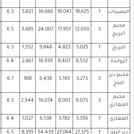
6,298
3,919
785
6.3
5,821
36,666
18,041
3,829
2,653
586
6.5
3,685
24,007
11,957
1,708
1,313
200
6.3
1,552
9,848
4,823
3,023
2,340
244
6.4
2,661
16,939
8,407
1,135
914
158
6.7
968
6,438
3,165
2,678
1,916
442
6.3
2,544
16,074
8,001
1,058
913
122
6.4
1,027
6,538
3,182
9,122
6,400
1,108
6.5
8,395
54,439
27,064