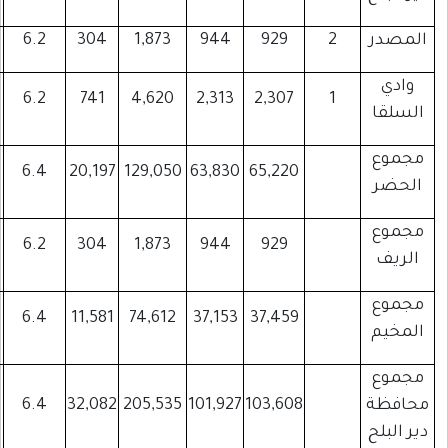
355
445
89
6.2
304
1,873
944
825
861
62
6.2
741
4,620
2,313
22,034
15,746
2,521
6.4
20,197
129,050
63,830
355
445
89
6.2
304
1,873
944
12,244
8,710
1,831
6.4
11,581
74,612
37,153
34,633
24,901
4,441
6.4
32,082
205,535
101,927