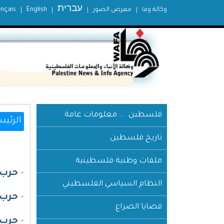
עברית
وكالة وفا
معرض الصور
English
ançais
فلسطين ... معلومات عامة
الرئيس
تاريخ فلسطين
ملفات وطنية فلسطينية
-
حرب غز
النظام السياسي الفلسطيني
-
حرب غز
قضايا الصراع
-
حرب غز