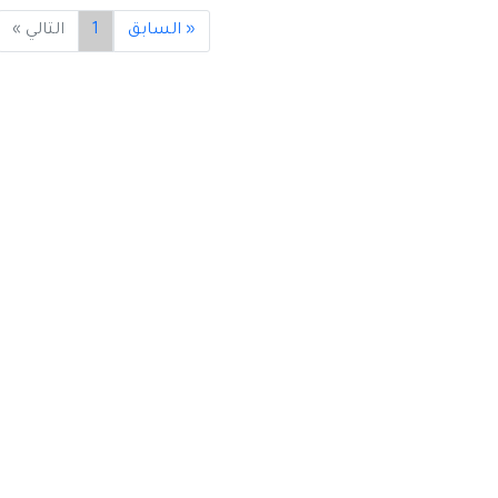
« السابق
1
التالي »