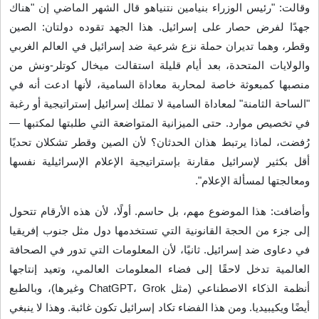
وقالت: "رئيس الوزراء بنيامين نتنياهو قال الشهر الماضي إن "هناك
جهدًا لفرض حصار على إسرائيل. هذا الجهد تقوده دولتان: الصين
وقطر، وهما تديران حملة نزع شرعية ضد إسرائيل في العالم الغربي
والولايات المتحدة، بعد أيام قليلة استقالت ميخال كوتلر-ونش من
منصبها كمبعوثة خاصة لمحاربة معاداة السامية، لأنها ادعت أنه في
"الساحة الثامنة" لمعاداة السامية لا تملك إسرائيل إستراتيجية أو رغبة
في تخصيص موارد. حتى الميزانية المتواضعة التي طلبتها لمكتبها —
رُفضت، لماذا يرتبط هذان الحدثان؟ لأن الصين وقطر تشكلان تحديًا
أقل بكثير لإسرائيل مقارنة بإستراتيجية الإعلام الإسرائيلية نفسها
ومعالجتها لمسألة الإعلام
".
وأضافت: هذا الموضوع مهم، بل حاسم. أولًا، لأن هذه الأرقام تتحول
إلى جزء من الحجة القانونية التي تستخدمها دول مثل جنوب إفريقيا
في دعاوى ضد إسرائيل. ثانيًا، لأن المعلومات التي تدور في الصحافة
العالمية تدخل لاحقًا إلى فضاء المعلومات العالمي، وتعيد إنتاجها
أنظمة الذكاء الاصطناعي
(
مثل
ChatGPT
Grok
،
وغيرها
)
، وبالطبع
أيضًا ويكيبيديا. ومن هذا الفضاء تكاد إسرائيل تكون غائبة. وهذا لا ينبغي