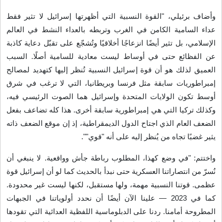
وأضاف برئيلي، "القوة النسبية التي أظهرتها إسرائيل لا تثير فقط
عداء السامية الكامن في الغرب وتربطه بالعداء النشط في العالم
الإسلامي، بل تثير أيضًا انزعاجًا أخلاقيًا وتُشجّع على تقبّل دعاية كاذبة
عن الفظائع حتى في أوساط ليست معادية للسامية أصلًا. السبب
العميق لذلك هو أن قوة إسرائيل النسبية تُنظر إليها كتهديد لمصالح
إمبراطوريات سابقة مثل فرنسا وبريطانيا، التي لا ترغب في شرق
أوسط تكون الولايات المتحدة وإسرائيل هما الصوت الرئيسي فيه،
وكذلك تركيا التي هي إمبراطورية سابقة أخرى. هذا كله تضاعف بفعل
الضعف العام الذي اجتاح الدول الديمقراطية، إذ إن موقع الضعف ذاته
يثير غضبًا تجاه من يُنظر إليه على أنه "قوي
"".
واختتم: "في وضع كهذا، المطلوب رباطة جأش وواقعية. لا ينبغي أن
نُسرّ من انتصاراتنا العسكرية حتى نبدأ بالحديث كما لو أن إسرائيل قوة
عظمى. قوتنا النسبية مهمة، ولها مستقبل، لكنها ليست غير محدودة.
كما في 2023 — علينا الآن أيضًا أن نحدد أولوياتنا في الجبهات
المطروحة أمامنا. ردنا على الدبلوماسية اللفظية العدائية التي تقودها