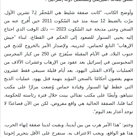
وأوضح الكاتب، "كانت صفقة شليط هي المُحفّز لِـ7 تشرين الأول.
مرّت بالضبط 12 سنة منذ عيد السّكوت 2011 حين أُفرج عنه من
السجن وحتى مذبحة عيد السّكوت 2023 — ذلك الوقت الذي احتاج
إليه يحيى السنوار للصعود إلى الحكم في القطاع، لبناء "جيش
الإرهاب" التابع لحماس، لتدريبه، ولإصدار الأمر بالخروج للذبح في
جنوب البلاد. في الأيام المقبلة سيُفرَج عن 250 من كبار المجرمين
المحبوسين في إسرائيل بعد عقود من الإرهاب وعشرات الآلاف من
العمليات وآلاف القتلى اليهود. بعد أيام قليلة سيبقى فقط عشرون
منهم يقضون أحكامًا بالسجن المؤبد بتهمة قتل يهود. عمليات الذبح
التي خطط لها السنوار وقيادة حماس وُضعت مرارًا على مكتب
نتنياهو، وأيضًا على مكتب نفتالي بينت خلال فترة رئاسته للحكومة.
كما قلنا، الصفقة الحالية هي واقع مفروض، لكن من الآن فصاعدًا لا
توجد أعذار بعد اليوم
".
وختم: "هذا الأمر هرب من بين أيدينا، وبقيت لدينا صفقة إنهاء الحرب.
هذا هو الواقع، ويجب الاعتراف به. سنفرح على الأقل بتحرير إخوتنا