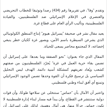
وتقدم "وفا"، في تقريرها رقم (434) رصدا وتوثيقا للخطاب التحريضي
والعنصري في الإعلام الإسرائيلي ضد الفلسطينيين، والقيادة
الفلسطيينية، وتأليب الرأي العام على قطاع غزة
.
يعيد مقال نشر في صحيفة "يسرائيل هيوم" إنتاج المنطق الكولونيالي
الذي يشرعن السيطرة باسم الأمن، ويصور غزة ككيان خطر ينبغي
إخضاعه، لا كمجتمع محاصر يسعى للحياة
.
المقال الذي جاء بعنوان: "نحو الصفقة وما بعدها: على إسرائيل أن
تضمن بقاء حرية العمل في غزة" يُجرّد الفلسطينيون من صفتهم
كشعب ويُعاد تعريفهم كمشكلة أمنية دائمة. الهدف ليس التحليل
السياسي بل ترسيخ فكرة أن القوة وحدها تضمن الوجود الإسرائيلي
وتمنع أي أفق لبناء وطني فلسطيني
.
واعتبر أن الآمال بأن "حماس" ستتخلى عن سلاحها طوعًا، وأن قوات
دولية ستنتشر في القطاع، وأن يبدأ فيه مسار لبناء إدارة فلسطينية لا
تكون حماس جزءًا منها، هي آمال وهمية، لذلك على إسرائيل أن