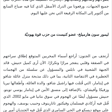
جميع الجبهات، ورفعونا من الدرك الأسفل الذي كنا فيه صباح السابع
من أكتوبر إلى المكانة الرفيعة التي نحن عليها اليوم
.
ليمور سون هارميلخ- عضو كنيست من حزب قوة يهوديّة
أرتجف من الجنون: أراجع أسماء المخربين المتوقع إطلاق سراحهم
في الصفقة وقلبي ينفجر مرارًا وتكرارًا. الآن أرى كميل حنيش، قائد
الجبهة الشعبية في نابلس والمسؤول عن سلسلة من الهجمات
الخطيرة في الانتفاضة الثانية، بما في ذلك مذبحة منزل عائلة شافو
في إيتامار، التي قُتلت فيها راشيل شافو، والدة العائلة، وأطفالها نيريا
وزفيكا وأفيشاي، بالإضافة إلى منسق الأمن في إيتامار يوسي تويتو.
حنيش مسؤول أيضًا عن الهجوم في سوق نتانيا في مايو 2002، الذي
قُتل فيه أركادي فيسلمان وفيكتور تاتارينوف وحبيب يوسف، والهجوم
على موقع ديسكو في الحي السامري الذي قُتل فيه الجنديان أمير بن