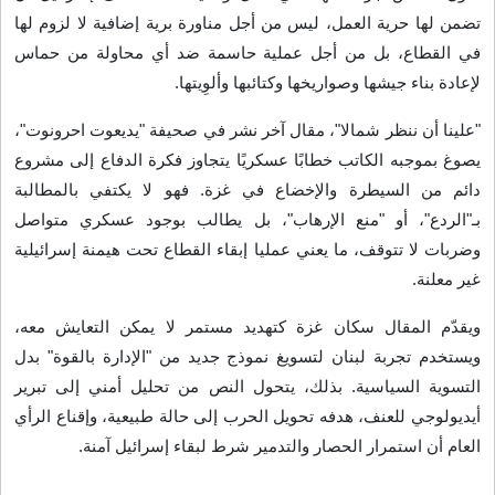
تضمن لها حرية العمل، ليس من أجل مناورة برية إضافية لا لزوم لها
في القطاع، بل من أجل عملية حاسمة ضد أي محاولة من حماس
لإعادة بناء جيشها وصواريخها وكتائبها وألوِيتها
.
"
علينا أن ننظر شمالا"، مقال آخر نشر في صحيفة "يديعوت احرونوت"،
يصوغ بموجبه الكاتب خطابًا عسكريًا يتجاوز فكرة الدفاع إلى مشروع
دائم من السيطرة والإخضاع في غزة. فهو لا يكتفي بالمطالبة
بـ"الردع"، أو "منع الإرهاب"، بل يطالب بوجود عسكري متواصل
وضربات لا تتوقف، ما يعني عمليا إبقاء القطاع تحت هيمنة إسرائيلية
غير معلنة
.
ويقدّم المقال سكان غزة كتهديد مستمر لا يمكن التعايش معه،
ويستخدم تجربة لبنان لتسويغ نموذج جديد من "الإدارة بالقوة" بدل
التسوية السياسية. بذلك، يتحول النص من تحليل أمني إلى تبرير
أيديولوجي للعنف، هدفه تحويل الحرب إلى حالة طبيعية، وإقناع الرأي
العام أن استمرار الحصار والتدمير شرط لبقاء إسرائيل آمنة
.