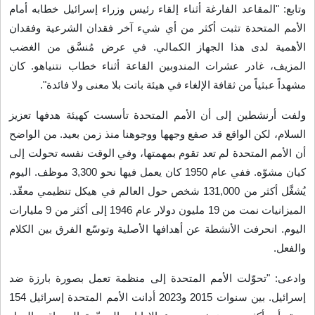
وتابع: "المقاعد الفارغة أثناء إلقاء رئيس وزراء إسرائيل خطابه أمام
الأمم المتحدة تثبت أكثر من أي شيء آخر فقدان الشرعية وفقدان
الأهمية لدى هذا الجهاز الكمالي. في عرض مُنسَّق من الغضب
المزيف، غادر عشرات المندوبين القاعة أثناء خطاب نتنياهو. كان
مشهداً عبثياً من ثقافة الإلغاء في هيئة باتت بلا معنى ولا فائدة
".
ولفت أرنشطين إلى أن الأمم المتحدة تأسست كهيئة هدفها تعزيز
السلام، لكن الواقع قد صفع وجهها ووجوهنا منذ زمن بعيد. من الواضح
أن الأمم المتحدة لم تعد تقوم بمهمتها، وفي الوقت نفسه تحولت إلى
كيان مشوّه. ففي عام 1950 كان يعمل فيها نحو 3,300 موظف. اليوم
يُشغَّل أكثر من 131,000 شخص حول العالم في هيكل تنظيمي معقّد.
الميزانيات نمت من 19 مليون دولار عام 1946 إلى أكثر من 9 مليارات
اليوم. انحرفت الأنشطة عن أهدافها الأصلية وتوسّع الفرق بين الكلام
والفعل
.
وادعى: "تحوّلت الأمم المتحدة إلى منظمة تعمل بصورة بارزة ضد
إسرائيل. بين سنوات 2015 و2023 أدانت الأمم المتحدة إسرائيل 154