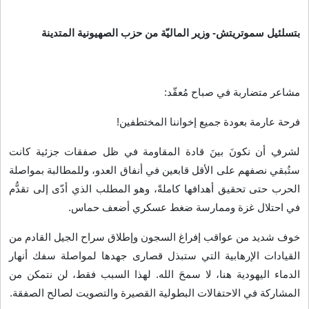
بتسلئيل سموتريتش- وزير الماليّة من حزب الصهيونية المتدينة
مشاعر متضاربة في صباح مُعقّد
:
فرحة عارمة بعودة جميع إخواننا المختطفين
!
لشرفِ أن نكونَ بينَ قادة المقاومة في ظل صفقات جزئية كانت
ستُبقي نصفهم على الأقل قابعين في أنفاق العدو، وللمطالبة بمواصلة
الحرب حتى تحقيق أهدافها كاملةً، وهو المطلب الذي أدّى إلى تقدُّم
في احتلال غزة وممارسة ضغط عسكري أضعف حماس
.
خوف شديد من عواقب إفراغ السجون وإطلاق سراح الجيل القادم من
القيادات الإرهابية التي ستبذل قصارى جهدها لمواصلة سفك أنهار
الدماء اليهودية هنا، لا سمحَ الله. لهذا السبب فقط، لن نتمكن من
المشاركة في الاحتفالات البطولية القصيرة والتصويت لصالح الصفقة
.