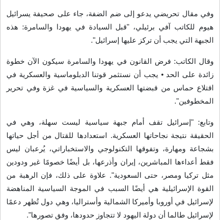
وفي مقال تحريضي يدعو إلى ضم الضفة، جاء على صحيفة يسرائيل
هيوم للكاتب آفي برئيلي، "قبل السيادة في يهودا والسامرة: هذه
الجبهة التي يجب أن تركز عليها إسرائيل
".
وقال الكاتب: فرض القانون في يهودا والسامرة سيكون الآن خطوة
زائدة على الحد • يجب أن نستثمر قوتنا الدبلوماسية والعسكرية في
اقتلاع حماس من قبضتها العسكرية والسياسية في غزة وفي تحرير
المخطوفين
".
وتابع: "إسرائيل تقف أمام جبهة سياسية ليست سهلة، وهي في
الحقيقة نتيجة نجاحاتها العسكرية. استعدادها للقتال من أجل حياتها
بشجاعة ومهارة، وتفوقها التكنولوجي والاستخباراتي، يُرعبان ليس
فقط أعداءها المباشرين، إيران وأذرعها، بل أيضًا خصومًا غير ودودين
مثل تركيا ومصر، حتى السعودية". علاوة على ذلك، فإن الرهبة من
القوة الإسرائيلية هي أيضًا السبب في الموجة السياسية المناهضة
لإسرائيل في أوروبا وأميركا الشمالية وأستراليا، وهي دول تُظهر دعمًا
لإسرائيل طالما أن دولة اليهود لا تتجاوز حدودها، وفق تصورها
".