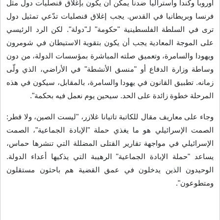
أوروبا وكندا وأستراليا ضدنا يمكن أن يكون بإغلاق قنصليات دول مثل
فرنسا وبريطانيا في القدس. يجب إغلاق قنصليات تدّعي تمثيل دول
ترى في السلطة الفلسطينية "حكومة" لـ"دولة". لكن الرد الرئيسي
على الموجة المعادية يجب أن يكون بتقوية الاستيطان في شومرون
ويهودا والسامرة، وتعميق صلته المباشرة بمؤسسات الدولة، من دون
وساطة وزارة الدفاع أو "منسق الأنشطة" في الأراضي، الذي ولّى
زمانه. تطبيق القانون في يهودا والسامرة، بالمقابل، سيكون في هذه
المرحلة خطوة زائدة على الحد. سيحين يوم نعمل فيه بحكمة
".
وجاء على معاريف مقال للكاتبة تاتيانا غلازر، "ليست الصين، ولا قطر:
الصمت الإسرائيلي هو ما يغذي حملة "الإبادة الجماعية"، الصمت
الإسرائيلي في مواجهة تقارير القتلى المضللة التي تنشرها حماس،
يساعد "حملة الإبادة الجماعية" الرهيبة التي يذكيها أعداء الدولة.
الوحيدون الذين يدخلون في عمق القضية هم باحثون مستقلون
ومتطوعون
".