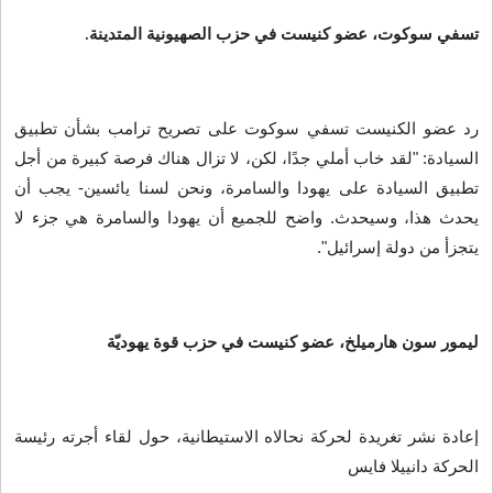
تسفي سوكوت، عضو كنيست في حزب الصهيونية المتدينة
.
رد عضو الكنيست تسفي سوكوت على تصريح ترامب بشأن تطبيق
السيادة: "لقد خاب أملي جدًا، لكن، لا تزال هناك فرصة كبيرة من أجل
تطبيق السيادة على يهودا والسامرة، ونحن لسنا يائسين- يجب أن
يحدث هذا، وسيحدث. واضح للجميع أن يهودا والسامرة هي جزء لا
يتجزأ من دولة إسرائيل
".
ليمور سون هارميلخ، عضو كنيست في حزب قوة يهوديّة
إعادة نشر تغريدة لحركة نحالاه الاستيطانية، حول لقاء أجرته رئيسة
الحركة دانييلا فايس