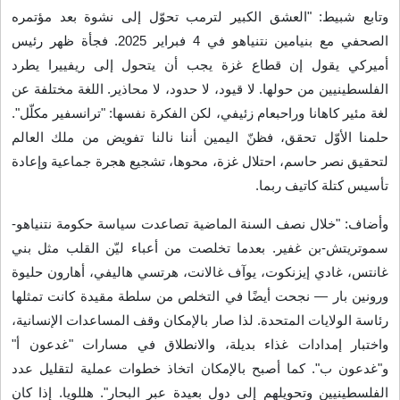
وتابع شبيط: "العشق الكبير لترمب تحوّل إلى نشوة بعد مؤتمره
الصحفي مع بنيامين نتنياهو في 4 فبراير 2025. فجأة ظهر رئيس
أميركي يقول إن قطاع غزة يجب أن يتحول إلى ريفييرا يطرد
الفلسطينيين من حولها. لا قيود، لا حدود، لا محاذير. اللغة مختلفة عن
لغة مئير كاهانا وراحبعام زئيفي، لكن الفكرة نفسها: "ترانسفير مكلّل".
حلمنا الأوّل تحقق، فظنّ اليمين أننا نالنا تفويض من ملك العالم
لتحقيق نصر حاسم، احتلال غزة، محوها، تشجيع هجرة جماعية وإعادة
تأسيس كتلة كاتيف ربما
.
وأضاف: "خلال نصف السنة الماضية تصاعدت سياسة حكومة نتنياهو-
سموتريتش-بن غفير. بعدما تخلصت من أعباء ليّن القلب مثل بني
غانتس، غادي إيزنكوت، يوآف غالانت، هرتسي هاليفي، أهارون حليوة
ورونين بار — نجحت أيضًا في التخلص من سلطة مقيدة كانت تمثلها
رئاسة الولايات المتحدة. لذا صار بالإمكان وقف المساعدات الإنسانية،
واختبار إمدادات غذاء بديلة، والانطلاق في مسارات "غدعون أ"
و"غدعون ب". كما أصبح بالإمكان اتخاذ خطوات عملية لتقليل عدد
الفلسطينيين وتحويلهم إلى دول بعيدة عبر البحار". هللويا. إذا كان