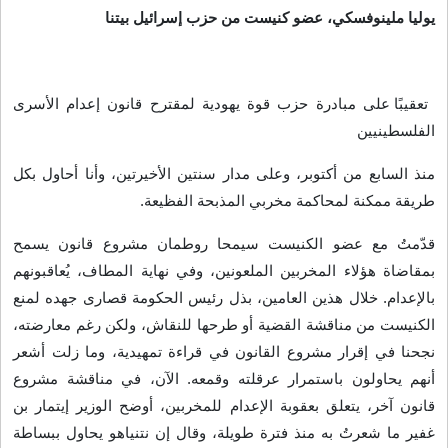
يوليا ملينوفسكي، عضو كنيست من حزب إسرائيل بيتنا
تعقيبًا على مبادرة حزب قوة يهودية لمقترح قانون إعدام الأسرى
الفلسطينيين
منذ السابع من أكتوبر، وعلى مدار سنتين الأخيرتين، وأنا أحاول بكل
طريقة ممكنة لمحاكمة مخربي المذبحة الفظيعة
.
قدّمتُ مع عضو الكنيست سيمحا روطمان مشروع قانون يسمح
بمقاضاة هؤلاء المخربين الملعونين، وفي نهاية المطاف، يُعاقبونهم
بالإعدام. خلال هذين العامين، بذل رئيس الحكومة قصارى جهده لمنع
الكنيست من مناقشة القضية أو طرحها للنقاش، ولكن رغم معارضته،
نجحنا في إقرار مشروع القانون في قراءة تمهيدية، وما زلت أشعر
أنهم يحاولون باستمرار عرقلته وقمعه. الآن، في مناقشة مشروع
قانون آخر، يتعلق بعقوبة الإعدام للمخربين، أوضح الوزير إيتمار بن
غفير ما شعرتُ به منذ فترة طويلة، وقال إن نتنياهو يحاول ببساطة