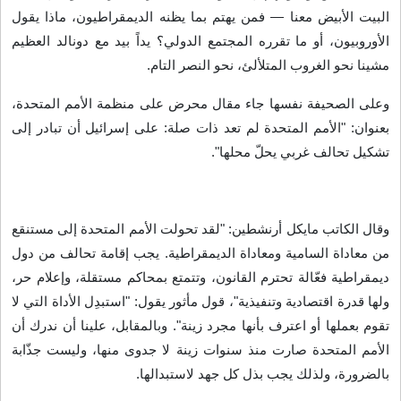
البيت الأبيض معنا — فمن يهتم بما يظنه الديمقراطيون، ماذا يقول
الأوروبيون، أو ما تقرره المجتمع الدولي؟ يداً بيد مع دونالد العظيم
مشينا نحو الغروب المتلألئ، نحو النصر التام
.
وعلى الصحيفة نفسها جاء مقال محرض على منظمة الأمم المتحدة،
بعنوان: "الأمم المتحدة لم تعد ذات صلة: على إسرائيل أن تبادر إلى
تشكيل تحالف غربي يحلّ محلها
".
وقال الكاتب مايكل أرنشطين: "لقد تحولت الأمم المتحدة إلى مستنقع
من معاداة السامية ومعاداة الديمقراطية. يجب إقامة تحالف من دول
ديمقراطية فعّالة تحترم القانون، وتتمتع بمحاكم مستقلة، وإعلام حر،
ولها قدرة اقتصادية وتنفيذية"، قول مأثور يقول: "استبدِل الأداة التي لا
تقوم بعملها أو اعترف بأنها مجرد زينة". وبالمقابل، علينا أن ندرك أن
الأمم المتحدة صارت منذ سنوات زينة لا جدوى منها، وليست جذّابة
بالضرورة، ولذلك يجب بذل كل جهد لاستبدالها
.