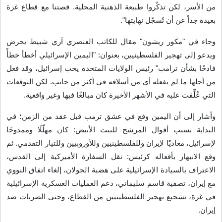
من الأسر، لكن تذكّروا طبيعة الذهنية المحلية. قصتنا مع قطاع غزة
بعيدة جداً عن أن تُسجّل نهايتها
".
وجاء في "مكور ريشون" مقال للكاتب العنصري آري شبيط يحرض
ويدعو إلى تهجير الفلسطينيين، بعنوان: "اليمين الإسرائيلي أخطأ خطأً
فادحًا بشأن ترامب" رئيس الولايات المتحدة يحب إسرائيل، وقد فعل
من أجلها ما لم يفعله أي من أسلافه في أكثر من جانب. لكن التوقعات
التي عُلِّقت عليه في الأشهر الأخيرة كان مبالغًا فيها وغير واقعية
.
وأشار إلى أن اليمين وقع في عشق ترمب قبل عقد من الزمن؛ في
البداية بسبب أقوال المرشح للبيت الأبيض: كان مهلّلًا وممدوحًا
لإسرائيل، معاديًا لإيران وللفلسطينيين وللأوروبيين وللتيار التقدمي. ثم
وقع الانبهار بأفعاله كرئيس: نقل السفارة الأميركية إلى القدس،
الاعتراف بالسيادة الإسرائيلية على هضبة الجولان، إلغاء اتفاق النووي
مع إيران، تصفية قاسم سليماني، دعم العمليات العسكرية الإسرائيلية
في غزة، تشجيع تهجير الفلسطينيين من القطاع، وحتى الضربات ضد
إيران
.