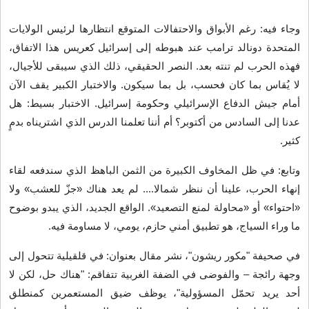
وجاء فيه: رغم الأبواق والاحتفالات المتوقع انتظارها لرئيس الولايات
المتحدة دونالد ترامب عند هبوطه إلى إسرائيل كعريس هذا الاتفاق،
فهذه الحرب لم تنته بعد. النصر الحقيقي، ذلك الذي سيبقى للأجيال،
لا يُقاس بما كان فحسب، بل بما سيكون. والاختبار الكبير يقف الآن
أمام جيش الدفاع الإسرائيلي وحكومة إسرائيل. الاختبار بسيط: هل
عدنا إلى السادس من أكتوبر؟ أم أننا تعلمنا الدرس الذي اشتريناه بدمٍ
كثير
.
وتابع: في ظل المخاوف الكبيرة من الثمن الباهظ الذي سندفعه لقاء
إنهاء الحرب، علينا أن ننظر شمالا.... لم يعد هناك «جزّ للعشب» ولا
«احتواء» أو «محاولة لمنع التصعيد». الواقع الجديد، الذي يبدو بوضوح
ما وراء السياج، هو تطبيق أمني حازم، يومي، لا مساومة فيه
.
في صحيفة "مكور ريشون"، نشر مقال بعنوان: في قلقيلية تتحول إلى
وجهة رائجة – والفوضى في الضفة الغربية تتفاقم: "هناك حل، لكن لا
أحد يريد تحمّل المسؤولية"، يوظف ضيق المستعمرين كمنطلق