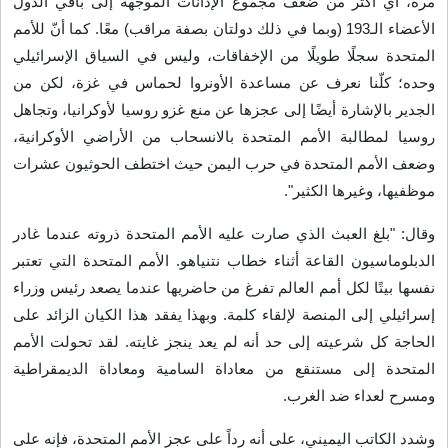
مرة، أي أكثر من ضعف مجموع الإدانات الموجّهة إلى باقي الدول
الأعضاء الـ193 (وبما في ذلك دولتان بصفة مراقب) معًا. كما أنّ للأمم
المتحدة سجلًا طويلًا من الإخفاقات، وليس في السياق الإسرائيلي
وحده؛ كلّنا نعرف عن مساعدة الأونروا لحماس في غزة، لكن من
الجدير بالإشارة أيضًا إلى عجزها عن منع غزو روسيا لأوكرانيا، وتجاهل
روسيا لمطالبة الأمم المتحدة بالانسحاب من الأراضي الأوكرانية،
وضعف الأمم المتحدة في حرب اليمن حيث اختطف الحوثيون عشرات
موظفيها، وغيرها الكثير
".
وقال: "بلغ العبث الذي صارت عليه الأمم المتحدة ذروته عندما غادر
الدبلوماسيون القاعة أثناء خطاب نتنياهو. الأمم المتحدة التي تعتبر
نفسها بيتًا لكل أمم العالم تفرغ من حاضريها عندما يصعد رئيس وزراء
إسرائيلي إلى المنصة لإلقاء كلمة. وبهذا يفقد هذا الكيان الزائد على
الحاجة كل شرعيته إلى حد أنه لم يعد ينجز غايته. لقد تحولت الأمم
المتحدة إلى مستنقع من معاداة السامية ومعاداة الديمقراطية
ومسرح لعداء ضد الغرب
.
وشدد الكاتب اليميني، على أنه رداً على عجز الأمم المتحدة، فإنه على