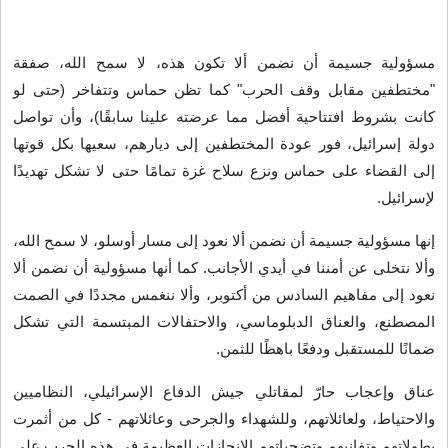
مسؤولية جسيمة أن نضمن ألا تكون هذه، لا سمح الله، صفقة
"مختطفين مقابل وقف الحرب" كما تظن حماس وتتفاخر (حتى لو
كانت بشروط افتتاحية أفضل مما عرضته علينا سابقًا)، وأن تواصل
دولة إسرائيل، فور عودة المختطفين إلى ديارهم، سعيها بكل قوتها
إلى القضاء على حماس ونزع سلاح غزة تمامًا حتى لا تشكل تهديدًا
لإسرائيل
.
إنها مسؤولية جسيمة أن نضمن ألا نعود إلى مسار أوسلو، لا سمح الله،
وألا نتخلى عن أمننا في أيدي الأجانب. كما أنها مسؤولية أن نضمن ألا
نعود إلى مفاهيم السادس من أكتوبر، وألا ننغمس مجددًا في الصمت
المصطنع، والعناق الدبلوماسي، والاحتفالات المبتسمة التي تشكل
ضمانًا للمستقبل ودفعًا باهظًا للثمن
.
عناق وإعجاب حارّ لمقاتلي جيش الدفاع الإسرائيلي، النظاميين
والاحتياط، ولعائلاتهم، وللشهداء والجرحى وعائلاتهم - كل من أثمرت
بطولاتهم وتفانيهم وتضحياتهم الإنجازات العظيمة في هذه الحرب على