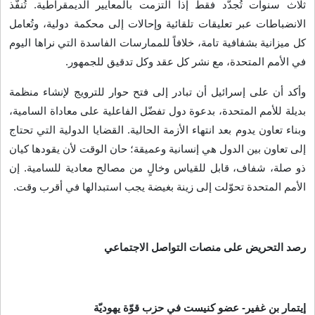
ثلاث سنوات تُجدَّد فقط إذا التزمت بالمعايير الديمقراطية. تُنفّذ
الانضباطات عبر تعليقات تلقائية وإحالات إلى محكمة دولية، وتُعامل
كل ميزانية بشفافية تامة، خلافاً للممارسات الفاسدة التي نراها اليوم
في الأمم المتحدة، مع نشر كل عقد وكل تدقيق للجمهور
.
وأكد أن على إسرائيل أن تبادر إلى فتح حوار للترويج لإنشاء منظمة
بديلة للأمم المتحدة، بدعوة دول تفضّل الفاعلية على معاداة السامية،
وبناء تعاون يدوم بعد انتهاء الأزمة الحالية. القضايا الدولية التي تحتاج
إلى تعاون بين الدول هي إنسانية وعميقة؛ حان الوقت لأن يقودها كيان
ذو صلة، شفاف، قابل للقياس وخالٍ من مصالح معادية للسامية. إن
الأمم المتحدة تحوّلت إلى زينة بغيضة يجب استبدالها في أقرب وقت
.
رصد التحريض على منصات التواصل الاجتماعي
إيتمار بن غفير- عضو كنيست في حزب قوّة يهوديّة