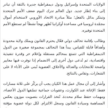
الولايات المتحدة وإسرائيل ودول ديمقراطية جديرة بالثقة أن تبادر
إلى بناء إطار جديد. دول العالم تدرك اليوم ضعف الأمم المتحدة
وتبتكر بدائل بالفعل؛ مثلاً مبادرة الاتحاد الأوروبي لاستخدام أموال
مجمّدة لروسيا في مساعدة أوكرانيا تُظهر نهجاً نشطاً لم تستطع الأمم
المتحدة توفيره
.
وطالب بإقامة تحالف دولي فعّال يحترم القانون ويملك ولاية محدودة
وأهدافاً قابلة للقياس. يبدأ هذا التحالف بمجموعة صغيرة من الدول
الديمقراطية التي تتمتع بمحاكم مستقلة وإعلام حر وقدرة تنفيذية
واقتصادية، ثم تُدعى دول أخرى إلى الانضمام إذا توفرت فيها معايير
واضحة للانتخابات والعدالة والأخلاق. العضوية تُبنى على الأداء لا على
الشعارات، وتقاس بالنتائج
.
وأشار إلى أن مجال عمل هذا الكيان يجب أن يركّز على ثلاثة مسارات
فقط: الإغاثة عند الكوارث، وعقوبات جماعية تنسّقها الدول الأعضاء،
ومهمات حفظ سلام محددة. تُتخذ القرارات بتصويت موزون يعكس
المساهمة وسيادة القانون وسجل الالتزام. لكل دولة عضوية مؤقتة