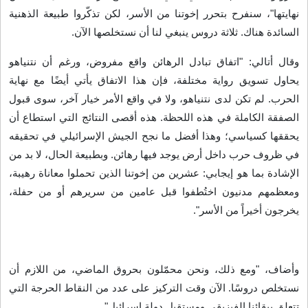
نهايتها"، سنفرح بتحرر إخوتنا من الأسر، لكن تذكّروا طبيعة الذهنية
السائدة هناك. ثلاثة دروس ينبغي لنا أن نستخلصها الآن
.
وقال أتالي: "اتفاق تبادل الرهائن واقع مفروض، ورغم أن نتنياهو
يحاول تسويق رواية مختلفة، فإن هذا الاتفاق يأتي أيضًا مع نهاية
الحرب. لم تكن لدى نتنياهو، ولا في واقع الأمر خيار آخر، سوى قبول
الصفقة الكاملة في هذه اللحظة. هذه أقصى النتائج التي استطاع أن
يحققها كسياسي؛ وهذا أفضل ما نجح الجيش الإسرائيلي في تحقيقه
في ظروف حرب داخل أرض يوجد فيها رهائن. وبطبيعة الحال، لا بد من
الإشادة بما هو إيجابي: عشرين من إخوتنا الذين تحملوا معاناة رهيبة،
ومعظمهم مدنيون اختُطفوا قبل عامين من سريرهم أو من حفلة،
يخرجون أخيراً من الأسر
".
وأضاف، "ومع ذلك، ونحن محمّلون بحروق الماضي، من اللازم أن
نستخلص دروسًا. الآن وقت التركيز على عدد من النقاط الحرجة التي
تتعلق ببقائنا الفيزيقي ومستقبل دولة إسرائيل
".