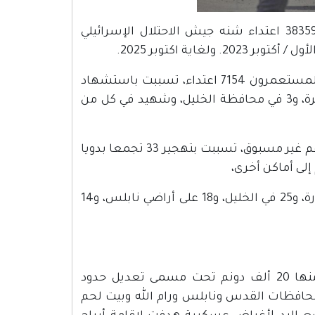
أعلنت هيئة مقاومة الجدار والاستيطان، أنها رصدت ما مجموعه 38359 اعتداء شنه جيش الاحتلال الإسرائيلي
ية اكتوبر 2025.
ووصل عدد اعتداءات جيش الاحتلال إلى 31205 اعتداءات، فيما شن المستعمرون 7154 اعتداء، تسببت باستشهاد
33 مواطنا، 14 منهم محافظة نابلس، و12 في محافظة رام الله والبيرة، و3 في محافظة الخليل، وشهيد في كل من
وفي ذات الفترة، أقام المستعمرون 114 بؤرة استعمارية جديدة، في رقم غير مسبوق، تسببت بتهجير 33 تجمعا بدويا
وتركزت البؤر الاستعمارية في محافظات رام الله والبيرة بواقع 30 بؤرة، و25 في الخليل، و18 على أراضي نابلس، و14
واستولت دولة الاحتلال على 55 ألف دونم من أراضي المواطنين، منها 20 ألف دونم تحت مسمى تعديل حدود
ل 14 إعلان أراضي دولة في محافظات القدس ونابلس ورام الله وبيت لحم