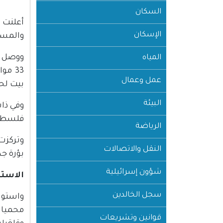
السكان
الإسكان
والمستعم
المياه
عمل وعمال
بيت لح
البيئة
فلسطينيا، تتكون من 455 ع
الرياضة
النقل والاتصالات
بؤرة جد
شؤون إسرائيلية
الاستيلاء على 55 ألف
سجل الخالدين
قوانين وتشريعات