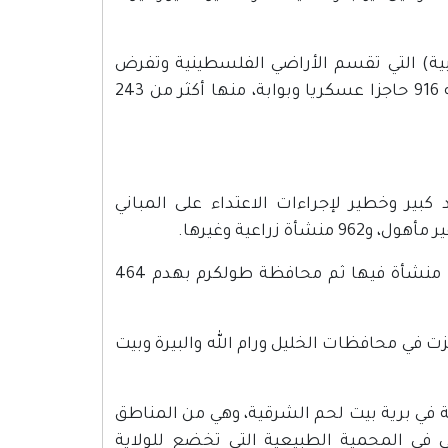
ابية) التي تقسم الأراضي الفلسطينية وتفرض
تشديدات على تنقل الأفراد والبضائع بلغت حتى اللحظة ما مجموعه 916 حاجزا عسكريا وبوابة، منها أكثر من 243
10 عملية هدم في تصاعد كبير وخطير لإجراءات الاعتداء على المباني
وتركز الهدم في محافظات القدس بـ 880 منشأة، والخليل بهدم 529 منشأة فيها ثم محافظة طولكرم بهدم 464
لسطينية، تركزت في محافظات الخليل ورام الله والبيرة وبيت
قرية المالحة في برية بيت لحم الشرقية، وهي من المناطق
في المحمية الطبيعية التي تخضع للولاية