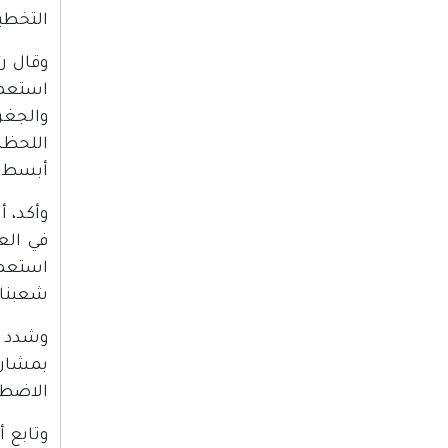
التخطي
وقال ر
استعما
والجغر
اللحظة
أبسط حق
وأكد، 
في الع
استعما
شعبنا 
وشدد ع
بمشارك
الاضطلا
وتابع أ