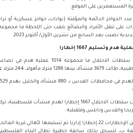
 المستعمرين على الموقع.
دد الحواجز الدائمة والمؤقتة (بوابات، حواجز عسكرية أو تر
ديدية نصبت بعد السابع من تشرين الأول/ أكتوبر 2023.
ونفذت سلطات الاحتلال ما مجموعه 14
 1288 منزلا مأهولا، 244 منزلا غير مأهول، و962 منشأة زراعية وغيرها.
وسلمت سلطات الاحتلال 1667 إخطارا لهدم منشآت ف
ريحا والقدس ونابلس وقلقيلية.
ومن بين الإخطارات 22 إخطارا إداريا تم تسليمها لأهالي 
ة ب، لتسجل بذلك سابقة خطيرة تطال البناء الفلسطيني 