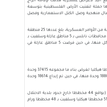
ا مجموعه 1756 دونما من خلال 108 أوامر لوضع اليد لأغراض عسكرية هدفت لإقامة أبراج
ا حملة لتفتيت الأرض الفلسطينية بتوسعة
كمال منهجية وصل الكتل الاستعمارية وفصل
وشرع الاحتلال بإنشاء مناطق عازلة حول المستعمرات من خلال جملة من الأوامر العسكرية، بلغ عددها 25 منطقة
حول المستعمرات، تركز معظمها في شمال الضفة الغربية وتحديدا محافظات نابلس بـ 5 مناطق عازلة وسلفيت بـ
4 مناطق عازلة وقلقيلية بمنطقتين وطولكرم وطوباس بمنطقة لكل منها، في حين فرضت 5 مناطق عازلة في
ودرست الجهات التخطيطية في دولة الاحتلال ما مجموعه 355 مخططا هيكليا لغرض بناء ما مجموعه 37415 وحدة
استعمارية، على مساحة 38551 دونما جرت عملية المصادقة على 18801 وحدة منها، في حين تم إيداع 18614 وحدة
وتركزت هذه المخططات في محافظة القدس بـ148 مخططا هيكليا (بواقع 44 مخططا خارج حدود بلدية الاحتلال
و104 في مستعمرات داخل حدود البلدية)، تليها محافظة بيت لحم بـ 51 مخططا هيكليا وسلفيت بـ 48 مخططا ورام