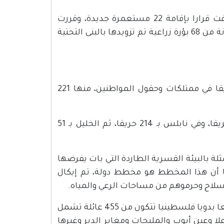
وقررت دولة الاحتلال فصل 13 حيا استعماريا واعتبارها أحياء، وأضافت قرارا بإقامة 22 مستعمرة جديدة، وقررت
تسوية أوضاع 11 بؤرة من خلال قرارات حكومية تضاف إلى قائمة مكونة من 68 بؤرة زراعية تم تزويدها بالبنى التحتية
وأقدم جيش الاحتلال والمستعمرون على التسبب بإشعال 767 حريقا في ممتلكات وحقول المواطنين، منها 221
وتركزت هذه الاعتداءات في محافظات رام الله والبيرة بواقع 244 حريقا، وفي نابلس بـ 214 حريقا، ثم الخليل بـ 51
 بالبيئة القسرية الطاردة التي بات يفرضها
ا أن هذا المخطط هو مخطط دولة، تم إيكال
سلاح وحرموهم من مساحات الرعي والمياه.
وأدت إجراءات الاحتلال وإرهاب مليشيا مستعمريه إلى تهجير 33 تجمعا بدويا فلسطينيا تتكون من 455 عائلة تشمل
علا وعين أيوب والمليحات ومغاير الدير وغيرها