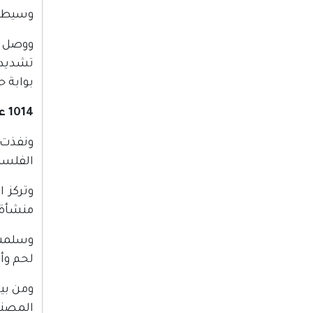
وسيطرة
ووصل ع
بوابة ح
1014 عملية هدم وتسليم 1667 إخطارا
الفلسطينية، طالت 3679 منشأة، بينها
منشأة.
لحم وأ
المصنف