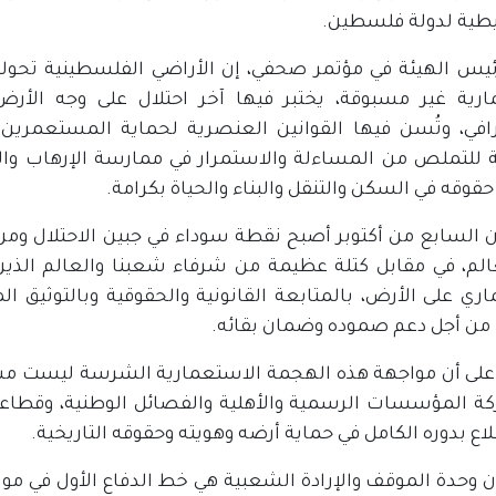
طية لدولة فلسطين.
ئيس الهيئة في مؤتمر صحفي، إن الأراضي الفلسطينية تحولت
رية غير مسبوقة، يختبر فيها آخر احتلال على وجه الأرض
افي، وتُسن فيها القوانين العنصرية لحماية المستعمرين
 للتملص من المساءلة والاستمرار في ممارسة الإرهاب والع
وقه في السكن والتنقل والبناء والحياة بكرامة.
أن السابع من أكتوبر أصبح نقطة سوداء في جبين الاحتلال وم
الم، في مقابل كتلة عظيمة من شرفاء شعبنا والعالم الذي
ري على الأرض، بالمتابعة القانونية والحقوقية وبالتوثيق ال
من أجل دعم صموده وضمان بقائه.
لى أن مواجهة هذه الهجمة الاستعمارية الشرسة ليست مسؤ
ة المؤسسات الرسمية والأهلية والفصائل الوطنية، وقطاعات
ع بدوره الكامل في حماية أرضه وهويته وحقوقه التاريخية.
ن وحدة الموقف والإرادة الشعبية هي خط الدفاع الأول في موا