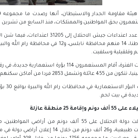
رون بحق المواطنين والممتلكات، منذ السابع من تشرين الأول / أكتوبر 2023. ولغا
م وقلقيلية وسلفيت.
ائلة وتشمل 2853 فردا من أماكن سكنهم إلى أماكن أخرى،
يدة في بيت لحم.
 دونم وإقامة 25 منطقة عازلة
محميات طبيعية، و26 ألف دونم من خلا