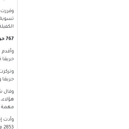
الكفيلة
767 حريقا وتهجير 33 تجمعا بدويا وتضررت 48728 شجرة
حريقا في الممتلكات
حريقا وطول
وقال ش
هؤلاء،
مهمة ت
53