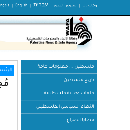
עברית
وكالة وفا
معرض الصور
English
ançais
فلسطين ... معلومات عامة
الرئيس
تاريخ فلسطين
مُ
ملفات وطنية فلسطينية
النظام السياسي الفلسطيني
قضايا الصراع