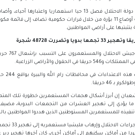
 بتثبتيها على أراضي المواطنين.
 و546 حريقا في الحقول والأراضي الزراعية.
كرم بـ 46 حريقا.
عبان إن أبرز أشكال هجمات المستعمرين خطورة تلك المتمثلة
 ما يؤدي إلى تهجير العشرات من التجمعات البدوية، مضيف
نفيذه للمستعمرين المستوطنين الذين هددوا المواطنين بال
28 فردا من أماكن سكنهم إلى أماكن أخرى، كان آخرها تهجير دير 