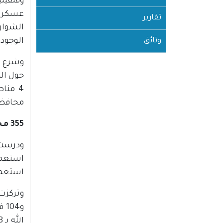
عسكرية
تقارير
الشوار
وثائق
الوجود
محافظة رام الله و5 أ
355 مخططا هيكليا وشرعنة 11 بؤرة استعمارية
استعما
الله بـ 38 مخططا وقلقيلية بـ 20 ونابلس 19 مخططا هيكليا وغيرها.