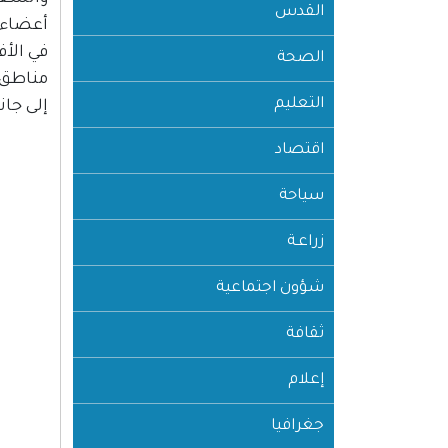
القدس
أعضاء ا
في الأف
الصحة
مناطق 
التعليم
إلى جا
اقتصاد
سياحة
زراعـة
شؤون اجتماعية
ثقافة
إعلام
جغرافيا