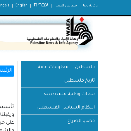
עברית
وكالة وفا
معرض الصور
English
ançais
فلسطين ... معلومات عامة
الرئيس
تاريخ فلسطين
ملفات وطنية فلسطينية
النظام السياسي الفلسطيني
قضايا الصراع
على حرك
والشعرا