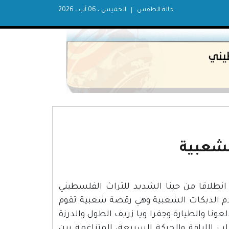
حالة الطقس
الخميس ، 06 آب ، 2026
لشعبية
 الشعبية منذ عام 2006 في فلسطين انطلاقا من حبنا الشديد للتراث الفلسطيني
وتعريف العالم به، وتتكون الفرقة من 30 شابا نقدم الدبكات الشعبية وهي رقصة شعبية تقوم
عونا والطيارة وجفرا ويا زريف الطول والدرزة
طلب اللياقة والحركة السريعة، المتناغمة بين