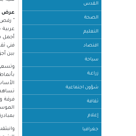
القدس
عرض 
الصحة
" رقص 
عربية 
التعليم
أجمل ما
فني ثقا
اقتصاد
بين أجز
سياحة
وتسعى 
زراعـة
بأنماط
الأساس
شؤون اجتماعية
تساهم 
فرقة وش
ثقافة
إعلام
بمبادرة
وانبثق
جغرافيا