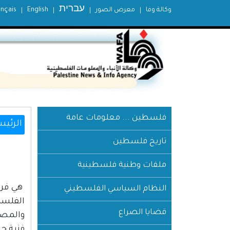
עברית
وكالة وفا
معرض الصور
English
ançais
فلسطين ... معلومات عامة
الرئيس
تاريخ فلسطين
ملفات وطنية فلسطينية
هي فرق
النظام السياسي الفلسطيني
قضايا الصراع
والمصم
فنية ج