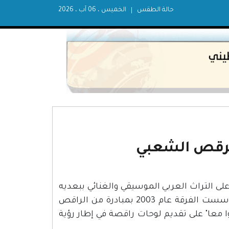
حالة الطقس
الخميس ، 06 آب ، 2026
لرقص الشعبي
ى التراث العربي الموسيقي والغنائي ببعديه
الفلسطيني والعربي، وتشتغل على تقديمه كصور بصرية راقصة. تأسست الفرقة عام 2003 بمبادرة من الراقص
عا" على تقديم لوحات راقصة في إطار رؤية