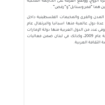
 الروح، ووضع الفرقة على الخارطة المحلية
لين هما “قمر وسنابل”و”رقص” .
من ثلاثين مرة في المدن والقرى والمخيمات الفلسطينية داخل
كما تم تقديمه في عدة دول عالمية منها اسبانيا والبرتغال عام
 وفي عدد من الدول العربية منها دولة الإمارات
العربية المتحدة في افتتاح فعاليات القدس عاصمة الثقافة العربية عام 2009، وكذلك في لبنان ضمن فعاليات
لثقافة العربية.