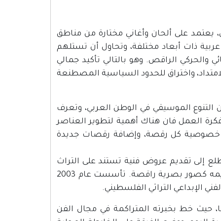
يعتمد على ألحان وأغاني مختارة من مناطق
ربية ذات أبعاد مختلفة، وتحاول أن تستلهم
ئي والحركي الراقص. وهو بالتالي تأكيد جمالي
الامتداد، واختراق للحدود السياسية المصطنعة
 التنوع الموسيقي في الوطن العربي، وتعرف
كرة العمل فان هناك أهمية لتطوير العناصر
بين خصوصية كل رقصة، وإضافة رقصات جديدة
تطلع إلى تقديم عروض فنية تستند على التراث
الموسيقي والغنائي ببعديه الفلسطيني والعربي. وتشتغل على تقديمه كصور بصرية راقصة. تأسست عام 2003
ني الإبداعي التراثي الفلسطيني.
، حيث خط بخبرته المتراكمة في مجال الفن