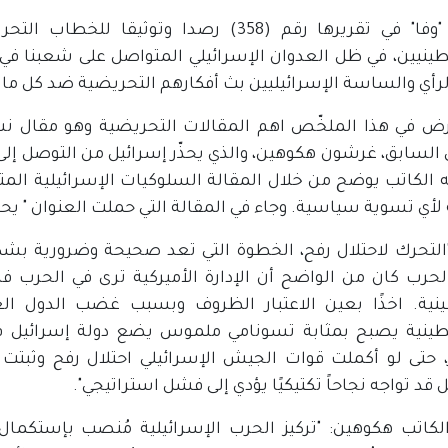
وتقدم "وفا" في تقريرها رقم (358) رصدا وت
ينيين، في ظل العدوان الإسرائيلي المتواصل على شعبنا في
الرأي والساسة الإسرائيليين بث أفكارهم التحريضية ضد كل ما
 في هذا الملخّص اهم المقالات التحريضية وهو مقال نشر
ي السابق، غرشون هكوهين، والذي يحذّر إسرائيل من التوصل إل
ه الكاتب يوضح من خلال المقالة السلوكيات الإسرائيلية المت
أي تسوية سياسية. وجاء في المقالة التي حملت العنوان " يحظر
"التحرك لاحتلال رفح، الخطوة التي تعد صحيحة وضرورية بشكل
الحرب كان من الواضح أن الإدارة الأميركية ترى في الحرب فر
ية. اخذًا بعين الاعتبار الظروف وبسبب غضب الدول ال
ينية يصبح بمثابة تسونامي ملموس يضع دولة إسرائيل في 
ر، حتى لو أكملت قوات الجيش الإسرائيلي احتلال رفح وثبت
 قد تواجه نجاحاً تكتيكيًا يؤدي إلى فشل استراتيجي".
الكاتب هكوهين: "تركيز الحرب الإسرائيلية مُنصب بإستكمال ا