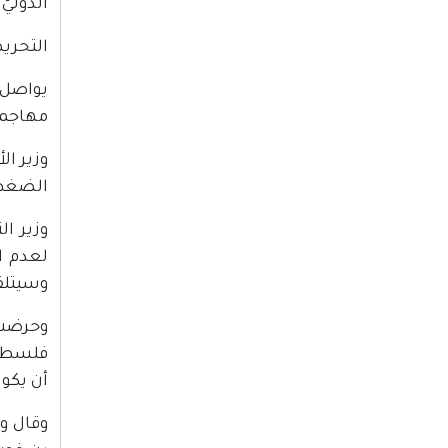
الدوليّ
التحري
يواصل 
مهاجمة
وزير ال
الضغط
وزير ا
لعدم ا
وسيتلقى
وحرضت 
فلسطين
أن يكون
وقال و