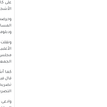
على كا
الأشجا
وحرضت 
المساع
ودبلوما
ونقلت 
الأغلب
مجلس ا
الجمعية
كما أشا
قال فيه
تصريحات
التصري
وادعى: 