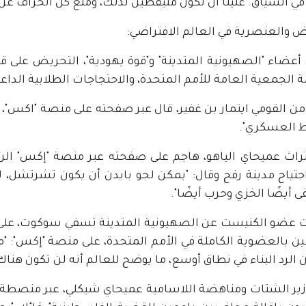
 في السياق. علينا أنّ نكون متيقظين لذلك، ومنع كل انحراف عن ا
ض والعنصرية في العالم الافتراضي:
أعضاء "الصهيونية المتدينة" و"قوة يهودية"، التحريض على قط
 الجمعية العامة للأمم المتحدة، والاحتجاجات الطلابية الد
أمن القومي ايتمار بن غفير، قال عبر صفحته على منصة "اكس"، "إ
 العسكري".
لتراث عميحاي الياهو، هاجم على صفحته عبر منصة "إكس" الر
جتياح مدينة رفح وقال: "يمكن لجو بايدن أن يكون تشرتشل، لك
 أيضًا الخزي وحرب أيضًا".
عضو الكنيست عن الصهيونية المتدينة تسفي سوكوت، على ال
 بالعضوية الكاملة في الأمم المتحدة، على منصة "إكس": "م
 الرد البناء في نطاق أوسع، ما يوضح للعالم أنه لن تكون هناك 
زير الشتات ومناهضة اللاسامية عميحاي شيكلي، عبر منصطة 