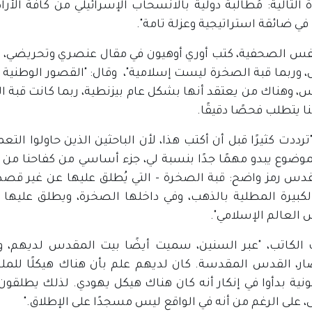
في ضائقة استراتيجية وعزلة تامة".
فس الصحفية، كتب أوري أوهيون في مقال عنصري وتحريضي، "الحق
 وربما قبة الصخرة ليست إسلامية"، وقال: "القصور الوطنية ف
 وهناك من يعتقد أنها بشكل عام بيزنطية، ربما كانت قبة الص
نا يتطلب فحصًا دقيقًا.
"ترددت كثيرًا قبل أن أكتب هذا، لأن الباحثين الذين حاولوا التع
موضوع يبدو مهمًا جدًا بنسبة لي، جزء أساسي من كفاحنا من
قدس رمز واضح: قبة الصخرة - التي يُطلق عليها عن غير قص
الكبيرة المطلية بالذهب، وفي داخلها الصخرة، ويطلق عل
العالم الإسلامي".
الكاتب، "عبر السنين، سميت أيضًا بيت المقدس لديهم،
ار، القدس المقدسة. كان لديهم علم بأن هناك هيكلًا للم
نية بدأوا في إنكار أنه كان هناك هيكل يهودي. لذلك يطلقو
 على الرغم من أنه في الواقع ليس مسجدًا على الإطلاق."