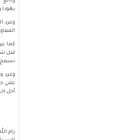
وتابع:
يهودا و
وغرد ا
المفاو
كما غرد
نسمح اب
وغرد و
علني ج
أجل احب