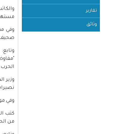
والكات
تقارير
مستهدف
وثائق
وفي مق
صحيفة "
وتابع:
"مفاوض
الحرب ب
وزير ا
نصيرات
وفي موا
كتب ال
من الحم