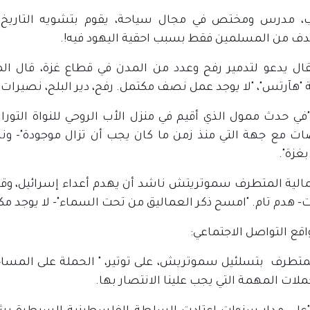
ب، مدرس ومختص في مجال سياحة، يقوم بتشويه التاريخ و
 من المسلمين فقط بسبب احقية اليهود فيه!.
ال يدعو لتدمير رفح وعدد من المدن في قطاع غزة، قال
هآرتس"، "لا يوجد عمل نصف مكتمل. رفح، دير البلح، نصيرات- 
 "في حدث ممول الذي أقيم في منزل الأب الروحي للنواة التور
ات مع جهة التي منذ زمن ما كان يجب أن تزال موجودة"- ون
غزة".
لمالية المتطرف سموتريتش ناشد أن يهدم أعداء إسرائيل، وقال
- هدم تام. "امسح ذكر العماليق من تحت السماء"- لا يوجد مك
قع التواصل الاجتماعي:
متطرف بتسلئيل سموتريش، على توتير، " الحملة على المساحا
لات المهمة التي يجب علينا الانتصار بها.