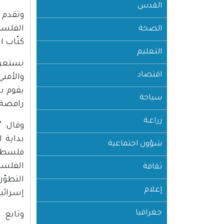
القدس
الفلسط
الصحة
كتّاب 
التعليم
نستعرض
اقتصاد
والأمن
يقوم ب
سياحة
رافضة ل
زراعـة
وقال: 
بداية 
شؤون اجتماعية
فلسطين
الفلسط
ثقافة
التطوّ
إعلام
إسرائيل
جغرافيا
وتابع 