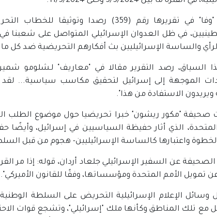
في الفترة ما بين 5/5/2024 وحتى 11/5/2024.
وتقدم "وفا" في تقريرها رقم (359) رصدا وت
ينيين، في ظل العدوان الإسرائيلي المتواصل على شعبنا في
الرأي والساسة الإسرائيليين بث أفكارهم التحريضية ضد كل ما
ا السياق، رصد التقرير مقالا في "معاريف" لـشلومو شمي
ادات الموجهة إلى إسرائيل لتحقيق مكاسب سياسية... لق
 ويريدون الاستفادة من هذا".
صحيفة "مكور ريشون" خبرا تحريضيا حول موضوع الطلب ال
لمتحدة، الذي أثار حفيظة السياسيين في إسرائيل، وأيضًا حفي
لخطوة واعتبارها كالساسة الإسرائيليين- هجوم من قبل السل
لصحيفة عن السفير الإسرائيلي جلعاد أردان، قوله: إذا مر القرا
عن تمويل الأمم المتحدة ومؤسساتها، وفقًا للقانون الأميركي".
 وسائل الإعلام الإسرائيلية التحريض على السلطة الوطنية 
ل مع تلك المناطق وكأنها ملك "إسرائيلي"، وتشجع قوات الا