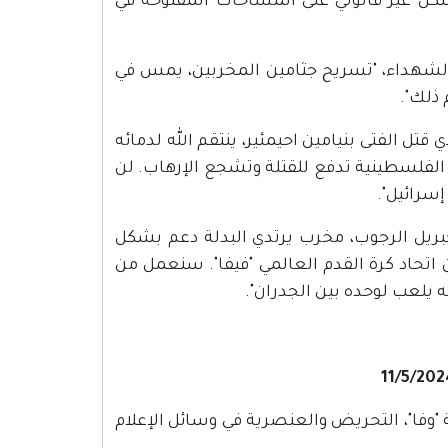
كل غير قانوني على المساحات المفتوحة في
 الشهداء، "تسريح جثامين المخربين، يمس في
 ذلك".
 قتل الفتى بنيامين احيمئير، ينتقم الله لدمائه
 5.5 مليون شيقل! السلطة الفلسطينية تدفع للقتلة وتشجع الإرهاب. لن
إسرائيل".
"جبريل الرجوب، مخرب يرتدي البدلة دعم بشكل
اتحاد كرة القدم العالمي "فيفا". سنعمل من
 يلعب لوحده بين الجدران".
فلسطينية "وفا"، التحريض والعنصرية في وسائل الإعلام