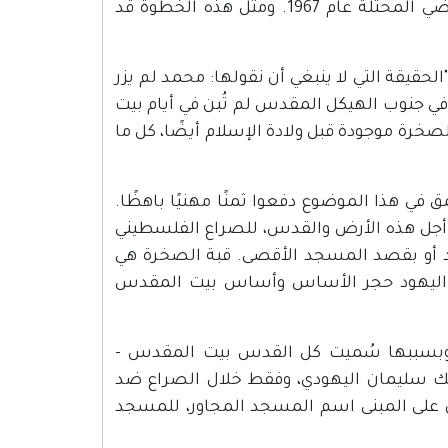
الخطوة التالية: مُطالبة دولية بالانسحاب الإسرائيلي من كافة الأراضي المحتلة عام 1967. ومثل هذه الخطوة قد
يقة التي لا ينبغي أن نقولها: محمد لم يزر
ي جنوب الهيكل المقدس لم تُبن في أيام بيت
خرة موجودة قبل ولادة الإسلام أيضًا، كل ما
مق في هذا الموضوع دفعوا ثمنًا مهنيًا باهظًا.
 أجل هذه الأرض والقدس، للصراع الفلسطيني
د أو بقصد المسجد الأقصى. قبة الصخرة هي
يها اليهود حجر الأساس وأساس بيت المقدس
 وبسببها سُميت كل القدس بيت المقدس -
لك سليمان اليهودي، وفقط خلال الصراع ضد
ن على المبنى اسم المسجد المجاور، للمسجد