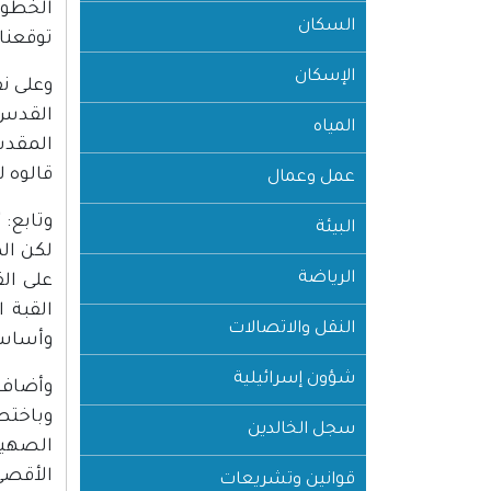
السكان
توقعنا 
الإسكان
وعلى ن
القدس،
المياه
المقدس،
قالوه ل
عمل وعمال
وتابع: 
البيئة
لكن ال
الرياضة
على ال
القبة 
النقل والاتصالات
وأساس 
شؤون إسرائيلية
وأضاف 
وباختص
سجل الخالدين
الصهيو
الأقصى،
قوانين وتشريعات