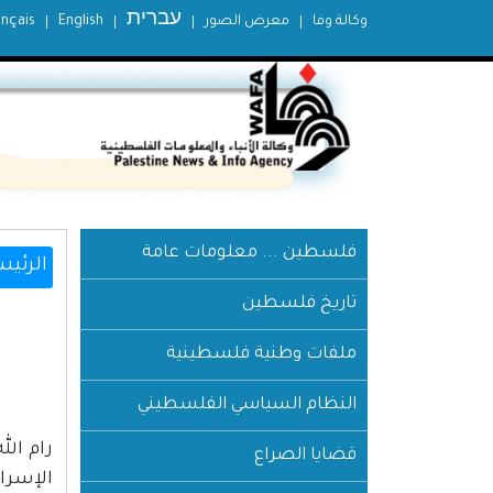
עברית
وكالة وفا
معرض الصور
English
ançais
فلسطين ... معلومات عامة
الرئيس
تاريخ فلسطين
ملفات وطنية فلسطينية
النظام السياسي الفلسطيني
قضايا الصراع
الإسرائيلية، 