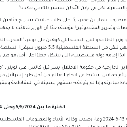
 "على مدار سنوات اعتادت السلطة الفلسطينية السيطرة بش
السامرة، لكن في بإذن الله لن يستمر ذلك في عهدنا".
لمتطرف ايتمار بن غفير، ردًا على طلب غالانت تسريح جثامين
ضات وتحرير المخطوفين! مؤسف جدًا أن الوزير غالانت لا يفهم
 وزير الطاقة والبنى التحتية ايلي كوهين على تويتر، "المخرب الذي
قبل شهر، تلقى من السلطة الفلسطينية
دًا إقامة دولة فلسطينية، التي تشكل خطرًا على أمن مواطني 
زير الخارجية في حكومة الاحتلال يسرائيل كاتس على تويتر ، 
رائم حماس. ينشط في انحاء العالم من أجل طرد إسرائيل من 
اط مبادرته وإذا لم يتوقف- سنقوم بسجنه في المقاطعة ونبقيه
الفترة ما بين 5/5/2024 وحتى 11/5/2024
رام الله 13-5-2024 وفا- رصدت وكالة الأنباء والمعلومات ال