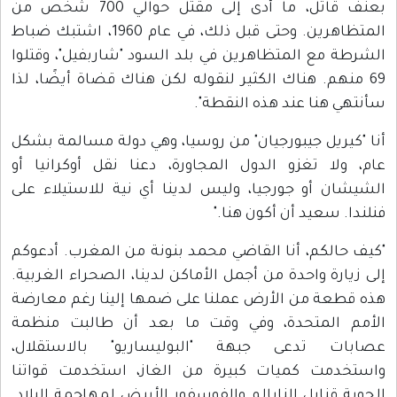
بعنف قاتل، ما أدى إلى مقتل حوالي 700 شخص من
المتظاهرين. وحتى قبل ذلك، في عام 1960، اشتبك ضباط
الشرطة مع المتظاهرين في بلد السود "شاربفيل"، وقتلوا
69 منهم. هناك الكثير لنقوله لكن هناك قضاة أيضًا، لذا
سأنتهي هنا عند هذه النقطة".
أنا "كيريل جيبورجيان" من روسيا، وهي دولة مسالمة بشكل
عام، ولا تغزو الدول المجاورة، دعنا نقل أوكرانيا أو
الشيشان أو جورجيا، وليس لدينا أي نية للاستيلاء على
فنلندا. سعيد أن أكون هنا."
"كيف حالكم، أنا القاضي محمد بنونة من المغرب. أدعوكم
إلى زيارة واحدة من أجمل الأماكن لدينا، الصحراء الغربية.
هذه قطعة من الأرض عملنا على ضمها إلينا رغم معارضة
الأمم المتحدة، وفي وقت ما بعد أن طالبت منظمة
عصابات تدعى جبهة "البوليساريو" بالاستقلال،
واستخدمت كميات كبيرة من الغاز، استخدمت قواتنا
الجوية قنابل النابالم والفوسفور الأبيض لمهاجمة البلاد.