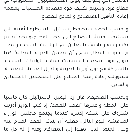
الاحتلال التي بموجبها يتولى "الفلسطينيون" المسؤولية في
قطاع غزة، وسيتم تكليف قوة متعددة الجنسيات بمهمة
إعادة التأهيل الاقتصادي والمادي للقطاع.
وبحسب الخطة ستحتفظ إسرائيل بالسيطرة الأمنية التي
ستشمل تفتيش البضائع التي تدخل القطاع، واتخاذ "تدابير
تكنولوجية ومادية"، بالتعاون مع الولايات المتحدة ومصر،
في جنوب القطاع ينبغي أن تضمن "العزلة الفعالة"، كما
تتولى قوة متعددة الجنسيات بقيادة الولايات المتحدة،
بالشراكة مع دول أوروبا الغربية والدول العربية المعتدلة،
مسؤولية إعادة إعمار القطاع على الصعيدين الاقتصادي
والمادي.
وبحسب الصحيفة، فإن رد اليمين الإسرائيلي كان قاسيا
على الخطة واعتبرها "نقضا للعهد"، إذ كتب الوزير أوريت
شتروك على شبكة إكس، "عندما يجتمع مجلس الوزراء
لمناقشة اليوم التالي، فعليه أن يتذكر العقد المبرم بينه
وبين الجنود الذين ذهبوا إلى المعركة، وفيه إزالة كل ما