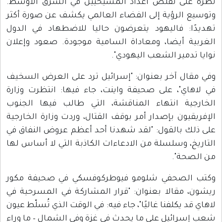
نظرة على تقلص أعداد المسيحيين في الشرق الأوسط.
وتوسيع الرؤية إلى الفضاء العالمي يكشف عن صورة أكثر
تهديدًا: فاليهود يتعرضون حاليا للاضطهاد في الدول
الغربية أيضا، ومعاداة السامية موجودة. صعود وإعلان
نوايا تدمير الشعب اليهودي".
وفي مقال آخر بعنوان: "إسرائيل ترد على العرض السخيف
في لاهاي"، على صحيفة واينت، جاء فيها: انتظرت وزارة
الخارجية انتهاء المناقشة، التي طالب فيها الجنوب
الإفريقيون بإصدار أمر بوقف القتال، وردت وزارة الخارجية
على ذلك بالقول: "لقد شهدنا أحد أعظم عروض النفاق في
التاريخ، وسلسلة من الادعاءات الكاذبة التي لا أساس لها
من الصحة".
وكتب الصحفي شلومو فيوطركوفسكي في صحيفة مكور
ريشون، مقالا بعنوان: "قرار المشاركة في المسرحية في
لاهاي قد يكلفنا غاليًا"، جاء فيه: في الوقت الذي تُسلّط عيون
شعب إسرائيل على ما يحدث في غزة وفي الشمال – ما وراء