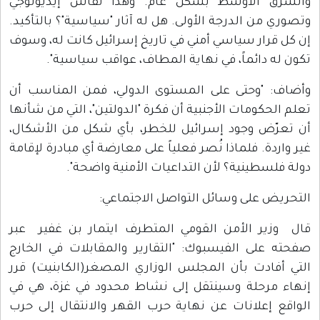
والشرق الأوسط بشكل عام. وهذا نقاش إيديولوجي
وتصوري من الدرجة الأولى. هل له آثار "سياسية"؟ بالتأكيد.
إن كل قرار سياسي أمني في تاريخ إسرائيل كانت له، وسوف
تكون له دائماً، في نهاية المطاف، عواقب سياسية".
وأضاف: "وحتى على المستوى الدولي، فمن المناسب أن
تعلم الحكومات الأجنبية أن فكرة "الدولتين"، التي من شأنها
أن تعرّض وجود إسرائيل للخطر، بأي شكل من الأشكال،
غير واردة. فلماذا نُصر فعلياً على معارضة أي مبادرة لإقامة
دولة فلسطينية؟ لأن التداعيات الأمنية واضحة".
التحريض على وسائل التواصل الاجتماعي:
قال وزير الأمن القومي المتطرف ايتمار بن غفير عبر
صفحته على الفيسبوك: "التقارير والمقابلات في الخارج
التي أفادت بأن المجلس الوزاري المصغر(الكابنيت) قرر
إنهاء مرحلة وسينتقل إلى نشاط محدود في غزة، هي في
الواقع إعلانات عن نهاية حرب القهر والانتقال إلى حرب