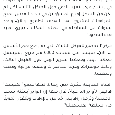
من فرنسا مع عائلته عام 2005، كان يحلم منذ فترة طويلة
في إنشاء مركز لتعزيز الوعي حول الهيكل الثالث، لكن لم
يكن من السهل إقناع المسؤولين في بلدية القدس، بمنح
الموافقات لمشروع بهذا الهدف الطموح. والآن، وبعد
سنوات من المماطلة في مختلف المكاتب، يجري تنفيذ
هذه الخطوة".
مركز "التحضير للهيكل الثالث"، الذي تم وضع حجر الأساس
له الآن، سيمتد على مساحة 6000 متر مربع وسيشمل
معهدا دينيا، ومعهدا لتعزيز الوعي حول الهيكل الثالث،
وقاعة مؤتمرات، وغرف محاضرات وسقف مراقبة ومكتبة
ومطعما.
القناة السابعة نشرت نص رسالة كتبها عضو "الكنيست"
هاليفي لـ"وزير الداخلية"، قال فيها إن الوزير "يمكنه سحب
الجنسية وترحيل إرهابيين مُدانين بالإرهاب ويتلقون تمويلًا
من السلطة الفلسطينية".