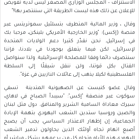
الاستنزاف – المجلس الوزاري المصغر ليس لديه تفويض
للإعلان عن ذلك هذه ليست الطريقة التي سننتصر بها!"
وقال ، وزير المالية المتطرف بتسلئيل سموتريتس عبر
منصة (إكس): "وزير الخارجية الأمريكي بلينكن، مرحبا بك
في إسرائيل. نحن نقدّر كثيرا دعم الولايات المتحدة
لإسرائيل، لكن فيما يتعلق بوجودنا في بلادنا، فإننا
سنتصرف دائما وفقا للمصلحة الإسرائيلية. ولذا سنواصل
القتال بكل قوتنا، ولن ننقل شيقلًا إلى السلطة
الفلسطينية لكيلا يذهب إلى عائلات النازيين في غزة".
وقال عضو كنيست عن الصهيونية المتدينة تسفي
سوكوت عبر منصفة "إكس": "سيبدأ الصباح في لاهاي،
سيرك معاداة السامية الشرير والمنافق. دول مثل لبنان
والصين وروسيا ستدين الشعب اليهودي بتهمة الإبادة
الجماعية، إن إظهار الاعتذار السياسي يجب أن يصبح
أصبع اتهام تجاه أولئك الذين يحاولون تدمير الشعب
اليهودي هذه الأيام وتجاه كل من يدعمهم بشكل مباشر أو