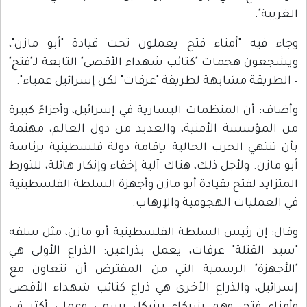
الغربية".
وجاء فيه "أمناء فتح يعملون تحت قيادة "أبو مازن"،
ويشجعون هجمات "كتائب شهداء الأقصى" التابعة لـ"فتح"
– الطريقة مشابهة لطريقة "عرفات" لكن إسرائيل عمياء".
وأضاف: أن المنظمات اليسارية في إسرائيل، وأجزاءً كبيرة
من المؤسسة الأمنية، والعديد من دول العالم، مهتمة
بأن تنتهي الحرب الحالية بإقامة دولة فلسطينية برئاسة
أبو مازن. ولأجل ذلك، هناك آلية إخفاء وإنكار هائلة، للتورط
المتزايد لفتح بقيادة أبو مازن وأجهزة السلطة الفلسطينية
في العمليات الهجومية والإرهاب.
وقال: إن رئيس السلطة الفلسطينية أبو مازن، مثل سلفه
"سيد القتلة" عرفات، يعمل بذراعين: الذراع الأولى هي
"الأجهزة" الرسمية التي من المفترض أن تتعاون مع
إسرائيل، والذراع الأخرى هي ذراع كتائب شهداء الأقصى