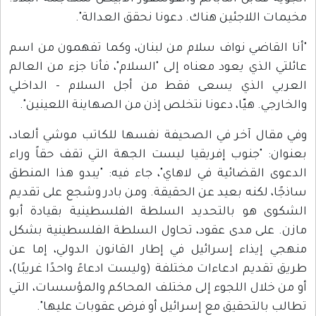
مخيمات اللاجئين هناك. دعونا نحقق العدالة".
"أنا القاضي نواف سلام من لبنان، وكما تفهمون من اسم
عائلتي الذي يعود معناه إلى "السلام"، فأنا جزء من العالم
العربي الذي يسعى فقط من أجل السلام - الداخلي
والخارجي. هيّا، دعونا نتخلص إذن من الصهاينة اللعينين".
وفي مقال آخر في الصحيفة نفسها للكاتب موشي ألعاد،
بعنوان: "جنوب إفريقيا ليست الجهة التي تقف حقاً وراء
الدعوى القضائية في لاهاي"، جاء فيه: "يبدو هذا المنطق
ساذجًا، لكنه بعيد عن الحقيقة. ومن بادر وشجع على تقديم
الشكوى هو بالتحديد السلطة الفلسطينية بقيادة أبو
مازن. على مدى عقود، تحاول السلطة الفلسطينية بشكل
منهجي إيذاء إسرائيل في إطار القانون الدولي، إما عن
طريق تقديم ادعاءات مختلفة (وليست ادعاءً واحدًا غريبًا)،
أو من خلال اللجوء إلى مختلف المحاكم والمؤسسات، التي
تطالب بالتحقيق مع إسرائيل أو فرض عقوبات عليها".