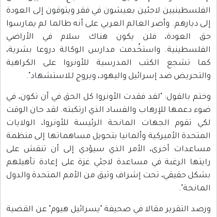
الفلسطينيين لاجئين يعيشون في فقر ويتوقون إلى العودة
إلى ديارهم. وأصر العالم العربي على أنه طالما لم يمارسوا
حق العودة، فلن يكون هناك سلام في الأراضي
الفلسطينية. واستخُدمت مدارس الوكالة دروعا بشرية،
كما تشجع الكتب المدرسية للأونروا على الكراهية
والتحريض ضد إسرائيل واليهود، ويروج لـلاستشهاد".
وختم بالقول: "لقد فقدت الأونروا كل الحق في أن تكون، في
ضوء دعمها للإرهاب والفساد الذي ارتكبته. لقد حان الوقت
لكي تقوم الجهات المانحة الرئيسة للأونروا، الولايات
المتحدة الأميركية وألمانيا بتحويل مساهماتها إلى منظمة
مساعدات أخرى، الأمر الذي سيؤدي إلى أن تنقش على
رايتها الرغبة في مساعدة لاجئي غزة على إعادة تأهيلهم
بشكل حقيقي، تحت إشراف وثيق من الأمم المتحدة والدول
المانحة".
ورصد التقرير مقالا في صحيفة "يسرائيل هيوم" عن القضية