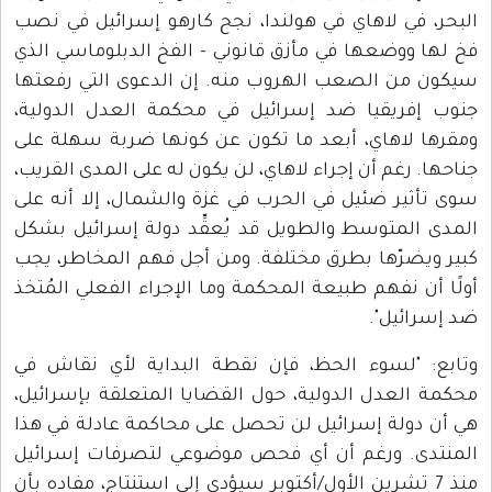
البحر، في لاهاي في هولندا، نجح كارهو إسرائيل في نصب
فخ لها ووضعها في مأزق قانوني - الفخ الدبلوماسي الذي
سيكون من الصعب الهروب منه. إن الدعوى التي رفعتها
جنوب إفريقيا ضد إسرائيل في محكمة العدل الدولية،
ومقرها لاهاي، أبعد ما تكون عن كونها ضربة سهلة على
جناحها. رغم أن إجراء لاهاي، لن يكون له على المدى القريب،
سوى تأثير ضئيل في الحرب في غزة والشمال، إلا أنه على
المدى المتوسط والطويل قد يُعقِّد دولة إسرائيل بشكل
كبير ويضرّها بطرق مختلفة. ومن أجل فهم المخاطر، يجب
أولًا أن نفهم طبيعة المحكمة وما الإجراء الفعلي المُتخذ
ضد إسرائيل".
وتابع: "لسوء الحظ، فإن نقطة البداية لأي نقاش في
محكمة العدل الدولية، حول القضايا المتعلقة بإسرائيل،
هي أن دولة إسرائيل لن تحصل على محاكمة عادلة في هذا
المنتدى. ورغم أن أي فحص موضوعي لتصرفات إسرائيل
منذ 7 تشرين الأول/أكتوبر سيؤدي إلى استنتاج، مفاده بأن