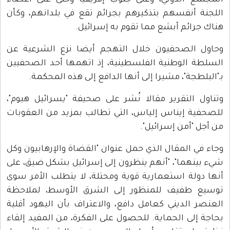
المجتمع الدولي، وعلى جنوب إفريقيا وحتى على أعضاء
اللجنة أنفسهم بتذكيرهم بجرائم تقع في بلدانهم، وكأن
هناك جرائم أبشع مما تقوم به إسرائيل.
وحاول الصحفيون خلال التهجم أيضا نزع الشرعية عن
السلطة الوطنية الفلسطينية، إذ اتهمها أحد الصحفيين
بـ"البلطجة"، مشيرا إلى أنها الدافع إلى هذه المحكمة.
وتناول التقرير مقالا نُشر على صحيفة "يسرائيل هيوم"،
للصحفية إيناس إلياس، التي تطالب بمزيد من العقوبات
من أجل "أمن إسرائيل".
وجاء في المقال الذي حمل عنوان "القضاة والإرهابيون وكل
شيء بينهما"، "أنهم ينظرون إلى إسرائيل بشكل ضيق، على
أنها دولة استعمارية قوية ومحتلة، لا يتطلب الأمر سوى
توسيع طفيف للمنظور إلى الشرق الأوسط، لملاحظة
العنصر الديني كعامل دافع، والاعتراف بأن اليهود أقلية
بحاجة إلى الحماية. للحصول على الفكرة، من المفيد إلقاء