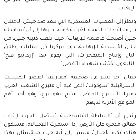
وأمناء فتح، وهم شركاء بشكل رسمي وعملي أكثر في
الإرهاب.
وتطرّ إلى العمليات العسكرية التي تنفذ ضد جيش الاحتلال
في محافظات الضفة الغربية كافة، منوها إلى أن "محافظة
جنين أصبحت عاصمة للإرهاب"، حيث تلعب كتيبة جنين، من
خلال الأنشطة الإرهابية، دورا مركزيا في عمليات إطلاق
النار، وإنتاج المتفجرات، التي يقوم بها "إرهابيو فتح"
التابعون لكتائب شهداء الأقصى".
مقال آخر نُشر في صحيفة "معاريف" لعضو الكنيست
الإسرائيلية "سوكوت"، ادعى فيه أن مثيري الشغب العرب
دمروا الأسبوع الماضي مذبح يهوشوع، وهو أحد أهم
المواقع الأثرية لديهم.
وتذرع أن "السلطة الفلسطينية تستغل الحرب لإثبات
حقائق مدمرة على الأرض، إذا استمرت اللامبالاة، فسيكون
هناك بكاء لأجيال"، مشيرا إلى أنه جرت مناقشتان بهذا