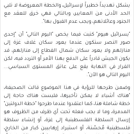
يشكل تهديداً خطيراً لإسرائيل، والخطة المعروضة لا تلبي
الحد الأدنى من المعايير، وبالتالي فهي خرق للعقد مع
الجنود وعائلاتهم، ويجب عدم القبول بها".
"يسرائيل هيوم" كتبت فيما يخص "اليوم التالي" أن "إحدى
صور النصر ستكون عندما يعود سكان غلاف غزة إلى
منازلهم ولا يعود سكان شمال القطاع إلى منازلهم، قد
يكون الجيش قادراً على الدفع بهذا الأمر أو التردد فيه، لكن
القرار في النهاية يقع على عاتق المستوى السياسي...
اليوم التالي هو الآن".
وضمن طرحها للرؤية في هذا الموضوع قالت الصحيفة،
"هناك أشياء لا يمكن تأخيرها، فليست هناك حاجة إلى
خطة شاملة هنا، كما اعتقدوا عندما طرحوا "خطة الدولتين"
المدمرة، وما لا يجب فعله تحت أي ظرف من الظروف هو
إرسال السلطة الفلسطينية إلى غزة، أو إنشاء سلطة
فلسطينية مُحسّنة، أو استيراد إرهابيين كبار من الخارج،