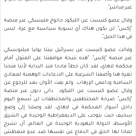
غير مباشر".
وقال عضو كنيست عن الليكود حانوخ مليبسكي عبر منصة
"إكس": لن يكون هناك أي تسوية سياسية مع غزة. ليس
في هذا الجيل".
وقالت عضو كنيست عن يسرائيل بيتنا يوليا ميلنوبسكي
عبر منصة "إكس": "هذه نتيجة موافقتنا على المثول أمام
محكمة لاهاي، لقد كان خطأ فادحا منذ البداية لأننا فتحنا
ثغرة هنا وأضفنا الشرعية على الادعاءات الوهمية لمعادي
السامية وداعمي الإرهاب. ولم يفت الأوان بعد للرجوع عن
وقال عضو كنيست عن الليكود داني دنون عبر منصة
"إكس": صرخة المختطفين والمختطفات لن تُسمع اليوم
داخل أسوار المحكمة في لاهاي، لقد وصلنا إلى وضع
سخيف حيث يتوجب على الديمقراطية الوحيدة في الشرق
الأوسط، الدولة اليهودية الوحيدة في العالم، أن تشرح
لماذا لها الحق في الدفاع عن نفسها ضد عدو متعطش