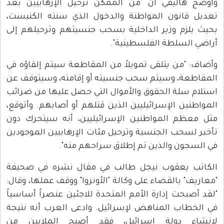
وأوضح هاليفي أن "من الممكن ترحيل الإرهابيين بعد
تعديل قانون المواطنة والدخول الذي سنته الكنيست،
بحيث يلزم وزير الداخلية بسحب جنسيتهم وترحيلهم إلى
أراضي السلطة الفلسطينية".
وأضاف: "من يتلقى تمويلاً من المقاطعة سيتم إلقاؤه في
المقاطعة، وسيتم سحب جنسيته أو إقامته، وسيتوقف عن
استلام سلة الحقوق والأموال التي حصل عليها من ضرائب
المواطنين الإسرائيليين الذين قتلهم أو أصابهم. وأتوقع،
مثل معظم المواطنين الإسرائيليين، أنه سيتحرك دون
تأخير لسحب الجنسية وترحيل مئات الإرهابيين الموجودين
في السجون والذين تم إطلاق سراحهم منه".
الكاتب يعقوب نيجل طالب في مقال نشره في صحيفة
"معاريف" بالقضاء على وكالة "الأونروا" ووقف عملها، وقال:
"لقد أصبحت إدارة الأمم المتحدة للاجئين عنصراً أساسياً
في الخطاب المناهض لإسرائيل. وادعى العرب أنه نتيجة
لإنشاء دولة إسرائيل، فقد أصبح الملايين من