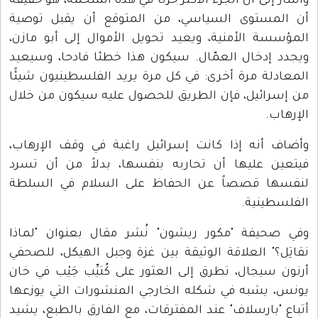
وأشار إلى أن الجزء الأكثر حزناً في هذه الملحمة، هو حقيقة
أن المستوى السياسي، من المتوقع أن يقبل توصية
المؤسسة الأمنية، ويعيد تحويل الأموال إلى أبو مازن،
ويجدد إدخال العمّال. سيكون هذا خطئا فادحا، وسيعيد
المعادلة مرة أخرى: في كل مرة يريد الفلسطينيون شيئًا
من إسرائيل، فإن الطريق للحصول عليه سيكون من خلال
الإرهاب.
وأضاف أنه إذا كانت إسرائيل راغبة في وقف الإرهاب،
فيتعين عليها أن تحاربه بنفسها، بدلاً من أن تسرد
لنفسها قصصاً عن الحفاظ على السلام في السلطة
الفلسطينية.
وفي صحيفة "مكور ريشون" نُشر مقال بعنوان "لماذا
نقاتِل؟" العلاقة الوثيقة بين غزة وجبل الهيكل، للصحفي
أرنون سيجال، تطرق إلى العثور على كُتيِّب جَيْب في خان
يونس، يشبه في شكله الخارجي المنشورات التي يوزعها
أتباع "بارسلاف" عند المفترقات، مع الفارق بالطبع، يشيد