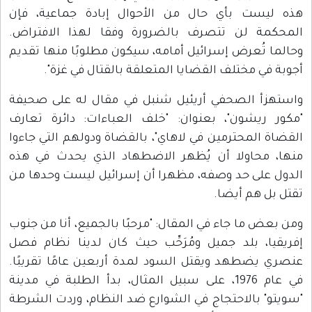
هذه ليست بأي حال من الأحوال إبادة جماعية، فإن
المحكمة لن تتصرف بالضرورة وفقا لهذا الافتراض.
وحالما تُعرض إسرائيل أمامه، سيكون مطلوبًا منها تقديم
أجوبة في مختلف القضايا المتعلقة بالقتال في غزة".
واستهزأ الصحفي أريئيل شنبل في مقال له على صحيفة
"مكور ريشون"، بعنوان: "خلف العباءات: دائرة تعارف
القضاة المحترمين في لاهاي"، بالقضاة ودولهم التي جاءوا
منها، محاولا أن يُظهر الاضطهاد الذي يحدث في هذه
الدول على حد وصفه، مظهرا أن إسرائيل ليست وحدها من
تقتل بل هم أيضا.
ومن بعض ما جاء في المقال: "مرحبًا بالجميع، أنا من جنوب
إفريقيا، بلد جميل ومُرَحِّب حيث كان لدينا نظام فصل
عنصري يضطهد ويقتل السود لمدة أربعين عامًا تقريبًا.
في عام 1976، على سبيل المثال، بدأ الطلبة في مدينة
"سويتو" بالاحتجاج في الشوارع ضد النظام، وردت الشرطة