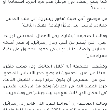
كما يُمنع إعطاء دول موطئ قدم مرة أخرى، اقتصاديا أو
سياسيا".
في موضوع آخر، كتبت "مكور ريشون"، "في قلب القدس..
ملياردير فرنسي يبني مركزًا لإقامة الهيكل الثالث".
وقالت الصحيفة: "يشارك رجل الأعمال المقدسي لورانط
ليفي، الذي يُعتبر من أغنى رجال إسرائيل، إذ تقدر أملاكه
بمليارين ونصف مليار دولار، في جهود الحصول على بقرة
حمراء حلال".
وكشفت الصحيفة أنه "خلال الحانوكا وفي صمت متقن،
بعيدًا عن أعين الجمهور"، تم وضع حجر الأساس للمجمع
الذي من المفترض أن يكون "مركز الإعداد للهيكل الثالث،
مركز المعبد الذي في الطريق"، ويقع هذا في قلب القدس،
"في المكان الذي كانت تقع فيه بيت جيشر" حتى وقت قريب.
وقالت الصحيفة إن "لورانط ليفي، الذي هاجر إلى إسرائيل