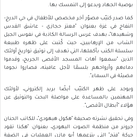
بوصية الجهاد ويدعو إلى التمسك بها.
كما صدر كتيّب مصوّر آخر مخصص للأطفال في حي الدرج-
التفاح في غزة بعنوان: "معتز حجازي - عاشق القدس
وشهيدها"، بهدف غرس الرسالة الكاذبة في نفوس الجيل
الشاب من الإرهابيين، حيث كُتبت على ظهره طبيعة
سلسلة الكتب بأكملها، التي تهدف إلى توثيق تواريخ أولئك
الذين "سمعوا آهات المسجد الأقصى الجريح، وقدموا
دماءهم وأرواحهم بلسمًا لأجل عافيته، فصاروا نجوما
مضيئة في السماء".
ويوجد على ظهر الكتيّب أيضًا بريد إلكتروني، لأولئك
المهتمين بالمساعدة على مواصلة البحث والتوثيق عن
هؤلاء "أبطال الأقصى".
وفي تحقيق نشرته صحيفة "هكول هيهودي"، للكاتب الحنان
جرونر من منظمة الصوت اليهودي، بعنوان: "هكذا تقود
حركة "فتح" التي يتزعمها أبو مازن العمليات في الضفة