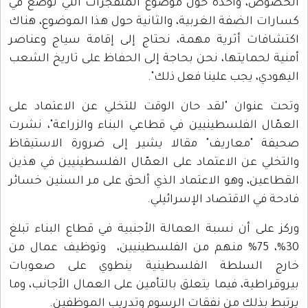
الخصوص، واحدة حول موضوع المتفجرات التي توضع في
كسارات الضفة الغربية، والثانية حول هذا الموضوع، هناك
اكتشافات أثرية مهمة، نحتاج إلى إقامة سياج وعناصر
أمنية لحمايتها، نحن بحاجة إلى الحفاظ على تاريخ الشعب
اليهودي، يجب علينا فعل ذلك".
وتحت عنوان "لقد حان الوقت للتخلي عن الاعتماد على
العمّال الفلسطينيين في قطاعي البناء والزراعة"، نشرت
صحيفة "معاريف" مقالا يشير إلى ضرورة الاستيقاظ
والتخلي عن الاعتماد على العمّال الفلسطينيين في هذين
القطاعين، وهو الاعتماد الذي ألحق على مر السنين خسائر
فادحة في الاقتصاد الإسرائيلي.
وركز على أن نسبة العمالة الأجنبية في قطاع البناء تبلغ
30%، 75% منهم من الفلسطينيين، وتوظيف عمال من
خارج السلطة الفلسطينية ينطوي على صعوبات
بيروقراطية، فيما يتعلق بالتأمين على العمال الأجانب، وما
يرتبط بذلك من نفقات الرسوم وتدريب الموظفين.