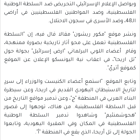
ويواصل الإعلام الإسرائيلي التحريض ضد السلطة الوطنية
الفلسطينية، وضد المواطنين الفلسطينيين في أراضي
الـ48، وضد الأسرى في سجون الاحتلال.
ونشر موقع "مكور ريشون" مقالا قال فيه، إن "السلطة
الفلسطينية تعمل على محو آثار تاريخية بصورة ممنهجة،
وقام أعضاء اللوبي البرلماني "ارض إسرائيل" بجولة حول
"تل اريحا"، في اعقاب نية اليونسكو الإعلان عن الموقع
كموقع أثريّ".
وتابع الموقع: "استمع أعضاء الكنيست والوزراء إلى سردٍ
لتاريخ الاستيطان اليهودي القديم في اريحا، وعن سيطرة
البناء العربي في المنطقة "ج"، وعن تدمير مواقع التاريخ من
قبل السلطة الفلسطينية. من هناك، توجهوا إلى قصور
"هحوشمنئيم" وشاهدوا تدمير السلطة الوطنية
الفلسطينية في المكان وفي المقبرة اليهودية، وتابعوا
الجولة إلى تل أريحا، الذي يقع في المنطقة "أ".