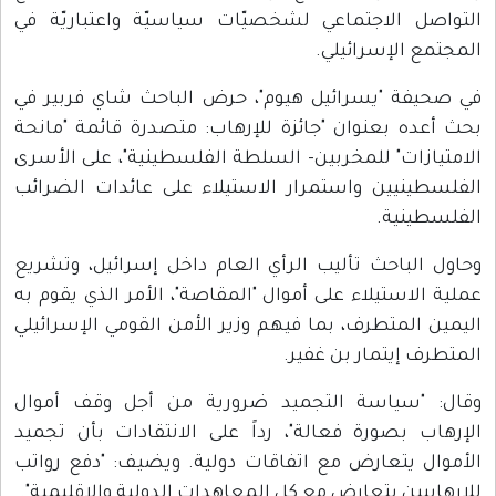
التواصل الاجتماعي لشخصيّات سياسيّة واعتباريّة في
المجتمع الإسرائيلي.
في صحيفة "يسرائيل هيوم"، حرض الباحث شاي فربير في
بحث أعده بعنوان "جائزة للإرهاب: متصدرة قائمة "مانحة
الامتيازات" للمخربين- السلطة الفلسطينية"، على الأسرى
الفلسطينيين واستمرار الاستيلاء على عائدات الضرائب
الفلسطينية.
وحاول الباحث تأليب الرأي العام داخل إسرائيل، وتشريع
عملية الاستيلاء على أموال "المقاصة"، الأمر الذي يقوم به
اليمين المتطرف، بما فيهم وزير الأمن القومي الإسرائيلي
المتطرف إيتمار بن غفير.
وقال: "سياسة التجميد ضرورية من أجل وقف أموال
الإرهاب بصورة فعالة"، رداً على الانتقادات بأن تجميد
الأموال يتعارض مع اتفاقات دولية. ويضيف: "دفع رواتب
للإرهابيين يتعارض مع كل المعاهدات الدولية والإقليمية".