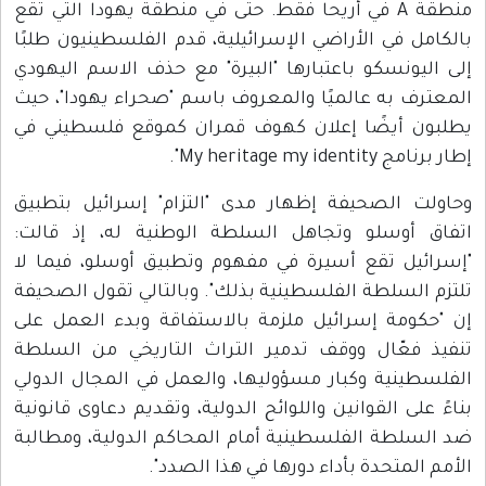
منطقة A في أريحا فقط. حتى في منطقة يهودا التي تقع
بالكامل في الأراضي الإسرائيلية، قدم الفلسطينيون طلبًا
إلى اليونسكو باعتبارها "البيرة" مع حذف الاسم اليهودي
المعترف به عالميًا والمعروف باسم "صحراء يهودا"، حيث
يطلبون أيضًا إعلان كهوف قمران كموقع فلسطيني في
إطار برنامج My heritage my identity".
وحاولت الصحيفة إظهار مدى "التزام" إسرائيل بتطبيق
اتفاق أوسلو وتجاهل السلطة الوطنية له، إذ قالت:
"إسرائيل تقع أسيرة في مفهوم وتطبيق أوسلو، فيما لا
تلتزم السلطة الفلسطينية بذلك". وبالتالي تقول الصحيفة
إن "حكومة إسرائيل ملزمة بالاستفاقة وبدء العمل على
تنفيذ فعّال ووقف تدمير التراث التاريخي من السلطة
الفلسطينية وكبار مسؤوليها، والعمل في المجال الدولي
بناءً على القوانين واللوائح الدولية، وتقديم دعاوى قانونية
ضد السلطة الفلسطينية أمام المحاكم الدولية، ومطالبة
الأمم المتحدة بأداء دورها في هذا الصدد".