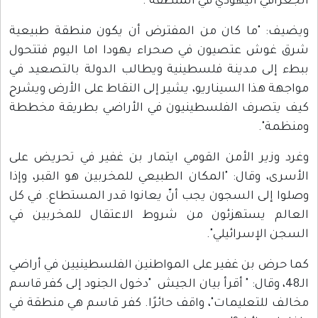
الجغرافي اليهودي في المنطقة".
ويضيف: "ما كان من المفترض أن يكون منطقة طبيعية
شرق غوش عتصيون في صحراء يهودا اما اليوم فتتحول
ببطء إلى مدينة فلسطينية ويطالب الدولة بالتصعيد في
مواجهة هذا السيناريو، يشير إلى النقاط على الأرض ويشرح
كيف يتصرف الفلسطينيون في الأراضي بطريقة مخططة
ومنظمة".
وغرد وزير الأمن القومي ايتمار بن غفير في تحريض على
الأسرى، وقال: "المكان الطبيعي للمخربين هو القبر، وإذا
وصلوا إلى السجون يجب أنّ يعانوا قدر المستطاع. في كل
العالم يستهزئون من شروط الاعتقال للمخربين في
السجن الإسرائيلي".
كما حرض بن غفير على المواطنين الفلسطينيين في أراضي
الـ48، وقال: " أقرأ بيان الجيش "دخول الجنود إلى كفر قاسم
مخالف للتعليمات"، واقف حائرًا. كفر قاسم هي منطقة في