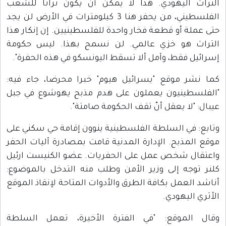
التراث اليهودي. هذا لا يمكن أن يكون تراثًا للشعب
الفلسطيني، من يحفر هنا 3 كيلومترات في الأرض لن يجد
حتى عملة أو قطعة فخار واحدة للفلسطينيين. إن إنكار هذا
التراث هو خزي عالمي. لن نسمح بهذا. ليس حكومة
إسرائيل فقط، وآمل ألا تسقط اليونسكو في هذه الحفرة".
كما نشر موقع "يسرائيل هيوم" خبرا محرضا، جاء فيه:
"الفلسطينيون يعملون على هدم مذبح يهوشوع في جبل
عيبال: "لا يعقل أنّ تقف الحكومة صامتة".
وتابع: في السلطة الفلسطينية ينوون إقامة حي سكني على
موقع المذبح. الإدارة المدنية قامت بمصادرة آليات الحفر
واعتقال شخص عمل على الحفريات. عضو الكنيست ارئيل
كلنر توجه إلى وزير الأمن وطلب منه التدخل بالموضوع:
أناشد العمل بكافة الطرق والأدوات المتاحة لإنقاذ الموقع
الأثري اليهودي.
وقال الموقع: "في الفترة الأخيرة، تعمل السلطة