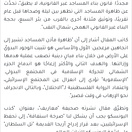
مجددًا: قانون بناء المساجد غير القانونية، لا يطبق"، تحدّث
عن ظاهرة المساجد التي تظهر بين ليلة وضحاها قبل عام
تقريبًا، وتوثيق مئذنة أخرى بالقرب من بئر السبع، بحجة
البناء غير القانوني الهمجي شمال النقب".
كاتب المقال أشار إلى أن "ظاهرة مآذن المساجد تشير إلى
اتجاهين مزعجين: الأول والأساسي هو تثبيت الوجود البدويّ
على الأرض من خلال بناء مبانٍ دينية تصعب عملية هدمها
وإزالتها. والهدف الثاني والأكثر إزعاجًا هو اندماج الجزء
الشمالي للحركة الإسلامية في المجتمع البدولي.
"الإسلاموية" تؤدي إلى انعزال عن المجتمع الإسرائيلي،
واعتماد الرواية الفلسطينية لـ'"الاحتلال"، وبالتالي الانجراف
نحو الإرهاب في وقت قصير".
وتطرّق مقال نشرته صحيفة "معاريف"، بعنوان: "كذب
اليونسكو يجب أن يشكل لنا "صرخة استفاقة"، إلى تحفظ
الإسرائيليين، بعد قرار إدراج أريحا القديمة "تل السلطان"