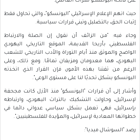
على لائحة اليونسكو للتراث العالمي.
حيث اتهم الإعلام الإسرائيلي "اليونسكو"، والتي تحاول فقط
إثبات الحق، بالتضليل وتبني قرارات سياسية.
وجاء فيه: "من الزائف أن نقول إن الصلة والارتباط
الفلسطيني بأريحا القديمة، الموقع التاريخي اليهودي
الواضح والموثق منذ أيام التوراة والأدب التاريخي للشعب
اليهودي، هما معدومان ومزيفان تمامًا. ومع ذلك، وعلى
الرغم من ثقتنا بهذه الأمور، فإن القرار الذي اتخذته
اليونسكو يشكل تحديًا لنا على مستوى الوعي".
وأشار إلى أن قرارات "اليونسكو" منذ الأزل كانت مجحفة
لإسرائيل، وحاولت التشكيك بالتراث اليهودي، وارتباطه
بإسرائيل، فهي تعمل بشكل سياسي عدواني دائما في
خطواتها المعادية لإسرائيل، والمؤيدة للفلسطينيين".
رصد "السوشال ميديا":