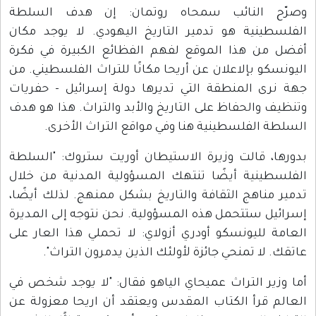
وصرّح النائب سمحاه روتمان: إن هدف السلطة
الفلسطينية هو تدمير التاريخ اليهودي. لا يوجد مكان
أفضل من هذا الموقع لفهم الفظائع الكبيرة في فكرة
اليونسكو بإلاعلان عن أريحا مكانًا للتراث الفلسطيني. من
جهة نرى المنطقة التي تديرها دولة إسرائيل - حفريات
وتنظيف والحفاظ على التاريخ والأبد والتراث. هذا هو هدف
السلطة الفلسطينية هنا وفي مواقع التراث الأخرى.
بدورها، قالت وزيرة الاستيطان أوريت ستروك: "السلطة
الفلسطينية أيضًا تنتهك المسؤولية المدنية من خلال
تدمير مناهج الثقافة والتاريخ بشكل ممنهج. لذلك أيضًا،
إسرائيل ستتحمل هذه المسؤولية. نحن نتوجه إلى المديرة
العامة لليونسكو أودري أزولاي: لا تحملي هذا العار على
عاتقك. لا تمنحي جائزة لأولئك الذين يدمرون التراث".
أما وزير التراث عميحاي الياهو فقال: "لا يوجد شخص في
العالم قرأ الكتاب المقدس ويعتقد أن اريحا معزولة عن