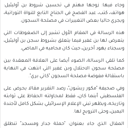
وجاء فيها: زوجها مهتم في تحسين شروط بن أوليئيل:
هواتف، كتب، عيد الفصح في الجناح التابع للنواة التوراتية،
ويجري حاليا بعض التغييرات في مصلحة السجون.
هذه الرسالة في المقام الأول تشير إلى الضغوطات التي
يتعرض لها بن غفير فيما يتعلق بشروط سجن بن أوليئيل،
وسجناء يهود آخرين، حيث كان محاميه في الماضي.
كما تلقي الرسالة، الضوء أيضا على العلاقة المعقدة بين
مصلحة سجون الاحتلال وبن غفير التي انتهت في النهاية
باستقالة مفوضة مصلحة السجون "كاتي بري".
وفي صحيفة "مكور ريشون"، رصد التقرير مقالا يحرض على
الفلسطيني أينما كان، فقط لمحاولته الحفاظ على ثوابته
وتاريخه، ويظهر تبني الإعلام الإسرائيلي بشكل كامل لأجندة
اليمين، وحتى الترويج لها.
المقال الذي جاء بعنوان: "حملة جدار ومسجد" تنطلق