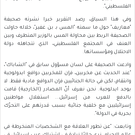
الفلسطيني".
وفي هذا السياق، رصد التقرير خبرا نشرته صحيفة
"معاريف" حول ما سمته "المس بـ بن غفير"، خلاله حاولت
الصحيفة الربط بين محاولة المس بالوزير المتطرف وبين
العنف في المجتمع الفلسطيني، الذي تتجاهله دولة
الاحتلال ومؤسساتها.
وادعت الصحيفة على لسان مسؤول سابق في "الشاباك"،
"عند الحديث عن مخربين، فإن للمخربين دوافع ايدولوجية
وانتقام، لكن في حالة الجنائيين فإن الدوافع مادية فقط. لا
يوجد ايدلوجية. نحن نعرف أنّ المصادر (الخارجية) قامت
بالدفع للعرب من إسرائيل... استغلال مواطنين
إسرائيليين مع خلفية جنائية بسبب قدرتهم على التحرّك
بحرية في الدولة".
وتابعت: "عن تطور العلاقة مع الشخصيات المنخرطة في