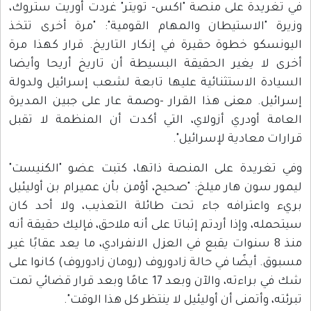
في تغريدة على منصة "اكس- تويتر" غردت أوريت ستروك،
وزيرة "الاستيطان والمهام القومية": "مرة أخرى تتخذ
اليونسكو خطوة حقيرة في إنكار التاريخ. قرار كهذا مرة
أخرى لا يغير الحقيقة البسيطة أن تاريخ أريحا وأيضا
السيادة الاستثنائية عليها تابعة لشعب إسرائيل ولدولة
إسرائيل. معنى هذا القرار -وصمة عار على جبين المديرة
العامة أودري أزولاي، التي أكدت أن المنظمة لا تقبل
قرارات معادية لإسرائيل".
وفي تغريدة على المنصة ذاتها، كتبت عضو "الكنيست"
ليمور سون هار ميلخ: "صحيح، أؤمن بأن عميرام بن أوليئيل
بريء واعترافه جاء تحت طائلة التعذيب، ولا أحد كان
سيتحمله، وإذا أردتم إثباتا على أنه ملاحق، فإليك حقيقة أنه
منذ 8 سنوات يقبع في العزل الانفرادي، ما يعد عقابًا غير
مسبوق. أيضًا في حالة زادوروف (رومان زادوروف) كانوا على
شك في براءته، والآن وبعد 17 عامًا وبعد قرار قضائي تمت
تبرئته، وأتمنى أن أوليئيل لا ينتظر كل هذا الوقت".