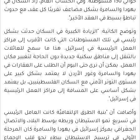
حوالي 150 مستوطنة. وفي الحساب العام، زاد السكان في
يهودا والسامرة بشكل مضاعف تقريبًا كل عقد، مع حدوث
تباطؤ بسيط في العقد الأخير".
وتوضح الكاتبة: "الزيادة الكبيرة في السكان حدثت بشكل
رئيسي في تلك المستوطنات التي كانت الأقرب إلى مراكز
العمل الرئيسية في إسرائيل. هذا ما سمح للعائلات
بالتنقل إلى مناطق سكنية جديدة دون الحاجة لتغيير مكان
العمل. يمكن أن نرى حتى اليوم أن الطلب على العقارات في
يهودا والسامرة وغور الأردن لا يعتمد بشكل كبير على
مستوى التوتر الأمني مع السكان الفلسطينيين، بل يعتمد
بشكل أساسي على المسافة إلى مراكز العمل الرئيسية
في إسرائيل".
وأضافت أن "بنية الطرق الإلتفافيّة كانت العامل الرئيسي
في تسريع نمو الاستيطان وربطه بوسط البلاد، والاتصال
الجغرافي بمركز إسرائيل في يهودا والسامرة كان المرحلة
الأولى في ترسيخ الاستيطان ببطء نحو قلب الإجماع