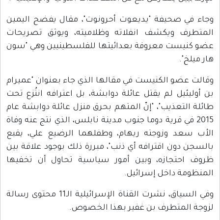
وجاء في صحيفة "يديعوت أحرونوت"، مقال يفضح اليمين
المتطرف ويكشف انفلاته وظلاميته، ويوثق تصريحات
عضو كنيست معروفة بعدائيتها للفلسطينيين وهي "سون
هار ميلخ".
وقالت عضو الكنيست في مقالها الذي جاء بعنوان "عميرام
بن أوليئيل لم يقتل عائلة دوابشة، بل اعترافه انتُزع تحت
طائلة التعذيب"، "إنّ المتهم بحرق منزل عائلة دوابشة عام
2015 في قرية دوما جنوب مدينة نابلس، الذي نتج عنه وفاة
الأب سعد وزوجته ريهام، وطفلهما الرضيع علي، يقبع
بالسجن دون اقترافه أي ذنب"، مبررة ذلك بوجود علاقة بين
ظروف احتجازه، وبين أمور سياسية تحاول أن تخفيها
المنظومة داخل إسرائيل.
وفي السياق، نشرت القناة الإسرائيلية الـ11 محتوى رسالة
لزوجة المتطرف بن غفير بهذا الخصوص.