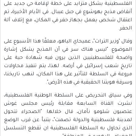
الفلسطينية بشكل متزايد على خطة لإقامة حي جديد على
أنقاض مذبح يهوشوع في جبل عيبال. في الأيام الأخيرة، تم
اعتقال شخص يعمل بجهاز حفر في المكان، مع إتلاف آلة
الحفر.
وقال "وزير التراث"، عميحاي الياهو، معلقًا هذا الأسبوع على
الموضوع: "ليس هناك سر في أن المذبح يشكل إشارة
واضحة للفلسطينيين الذين يرون فيه شهادة حية على
تاريخ شعب إسرائيل في أرضه. لهذا، يتم تنفيذ محاولات
مروعة في السلطة للتأثير على هذا المكان، لنهب تاريخنا،
وسرقة هويتنا الحقيقية في هذه الأرض".
وفي سياق التحريض على السلطة الوطنية الفلسطينية،
نشرت القناة السابعة مقابلة رئيس مجلس غوش
عتصيون شلومو نأمان، قال خلالها: "الصحراء تتحول
لمدينة فلسطينية والدولة تصمت"، يتنبأ عن قرب الوضع
الذي تحاول به السلطة الفلسطينية ان تقطع التسلسل