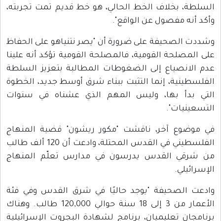
السلطة، بخلاف الخط الحالي، هو خط قديم تمت تجربته،
وأكد أنه مفصول عن الواقع".
وشددت الصحيفة على ضرورة أن "يصر نتنياهو على الحفاظ
على المصلحة القومية، فالمصلحة القومية تؤكد أنه علينا
عدم الانصياع إلى الضغوطات المطالبة بتعزيز السلطة
الفلسطينية، إنما التثبت ببناء شرق أوسط جديد، الخطوة
التي بدأ بها، وليس المهم الذي عشناه في سنوات
التسعينيات".
في موضوع آخر، ناقشت "مكور ريشون" قضية المنهاج
الفلسطيني في القدس المحتلة، وادعت أن 120 ألف طالب
من شرقي القدس يدرسون في مدارس تعلّم المنهاج
الإسرائيلي.
وادعت الصحيفة "يوجد حاليًا في شرق القدس وفي فئة
الأعمار من 3 إلى 18 سنة حوالي 120,000 طالب. وهناك
برنامجان تعليميان، برنامج لشهادة البجروت الإسرائيلية