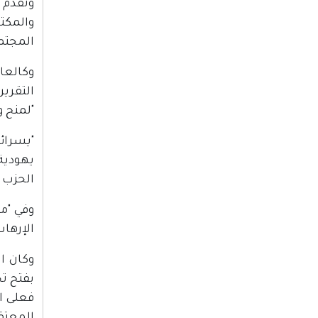
والمكت
المجتمع
وكالعا
التقري
"لمنح و
"يسرائ
يهودية
الحزب 
وفي "م
الإرهاب
وكان ال
بفتح تح
فعلى ال