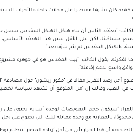
كهذه كان نشرها مقتصرا على مجلات داخلية للأحزاب الدينية ا
.
لكاتب: "يعتقد الناس أن بناء هيكل الهيكل المقدس سيحل جم
جميع مشاكلنا، لكن على الأقل ليس هذا الهدف الأساسي، 
ية، والهيكل المقدس لم يتم بناؤه بعد".
ا لفكرته، يقول الكاتب: "بيت المقدس هو في جوهره مشروع وطن
وافق واسع لدعم إقامته".
ع آخر، رصد التقرير مقالا في "مكور ريشون" حول مصادقة "الل
ت في النقب، وقالت إن "من المتوقع أن تشهد سياسة تخصيص 
 للقرار "سيكون حجم التعويضات لوحدة أسرية تحتوي على 
محدودًا، بالمقارنة مع وحدة مماثلة لتلك التي تحتوي على رجل
لصحيفة أن هذا القرار يأتي من أجل "زيادة المحفز لتنظيم توط