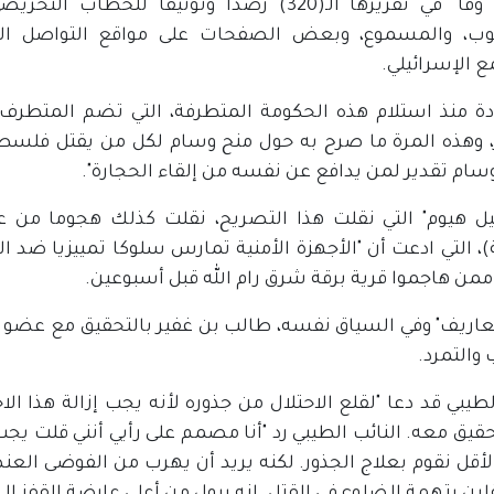
وتُقدم "وفا" في تقريرها الـ(320) رصدًا وتوثيق
وب، والمسموع، وبعض الصفحات على مواقع التواصل الاج
 الإسرائيلي.
دة منذ استلام هذه الحكومة المتطرفة، التي تضم المتطرف 
ر، وهذه المرة ما صرح به حول منح وسام لكل من يقتل فلسطيني
سام تقدير لمن يدافع عن نفسه من إلقاء الحجارة".
يل هيوم" التي نقلت هذا التصريح، نقلت كذلك هجوما من 
)، التي ادعت أن "الأجهزة الأمنية تمارس سلوكا تمييزيا ضد 
ممن هاجموا قرية برقة شرق رام الله قبل أسبوعين.
عاريف" وفي السياق نفسه، طالب بن غفير بالتحقيق مع عضو "
 والتمرد.
طيبي قد دعا "لقلع الاحتلال من جذوره لأنه يجب إزالة هذا الاح
قيق معه. النائب الطيبي رد "أنا مصمم على رأيي أنني قلت يجب 
أقل نقوم بعلاج الجذور. لكنه يريد أن يهرب من الفوضى العنص