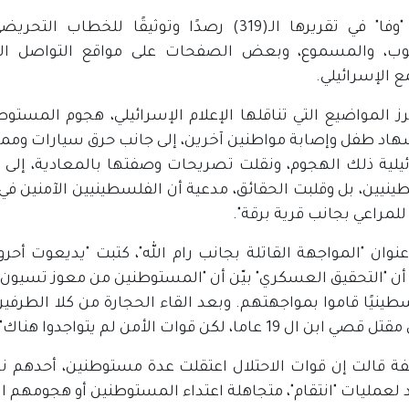
وتُقدم "وفا" في تقريرها الـ(319) رصدًا وتوثيق
وب، والمسموع، وبعض الصفحات على مواقع التواصل الاج
 الإسرائيلي.
ز المواضيع التي تناقلها الإعلام الإسرائيلي، هجوم المستوط
اد طفل وإصابة مواطنين آخرين، إلى جانب حرق سيارات وممتل
ئيلية ذلك الهجوم، ونقلت تصريحات وصفتها بالمعادية، إلى ج
ينيين، بل وقلبت الحقائق، مدعية أن الفلسطينيين الآمنين في
للمراعي بجانب قرية برقة".
وان "المواجهة القاتلة بجانب رام الله"، كتبت "يديعوت أحرو
ن "التحقيق العسكري" بيّن أن "المستوطنين من معوز تسيون خر
لسطينيًا قاموا بمواجهتهم. وبعد القاء الحجارة من كلا الطرفين
ابن ال 19 عاما، لكن قوات الأمن لم يتواجدوا هناك".
ة قالت إن قوات الاحتلال اعتقلت عدة مستوطنين، أحدهم ناش
لعمليات "انتقام"، متجاهلة اعتداء المستوطنين أو هجومهم ا