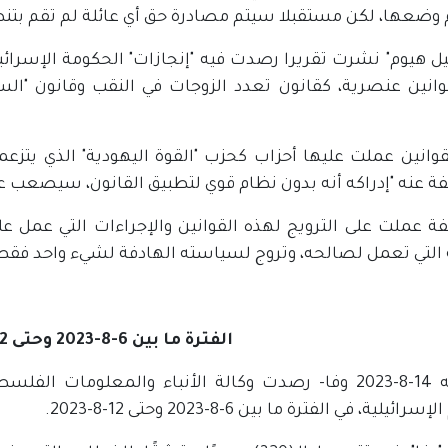
 وضعها، لكن مستقبلا سيتم مصادرة حق أي عائلة لم تقم بتنظي
يل هيوم" نشرت تقريرا رصدت فيه "إنجازات" الحكومة الإسرائ
وانين عنصرية، كقانون تعدد الزوجات في النقب وقانون "السيا
وانين عملت عليها أحزاب كحزب "القوة اليهودية" الذي يتزعمه
ة عنه "إدراكه أنه بدون نظام قوي لتطبيق القانون، سيصعب ع
 عملت على الترويج لهذه القوانين والإجراءات التي عمل عليه
 التي تعمل لصالحه، وتروج لسياسته الهادفة لشيء واحد فقط ه
الفترة ما بين 6-8-2023 وحتى 12-8-2023
رام الله 14-8-2023 وفا- رصدت وكالة الأنباء والمعلوم
رائيلية، في الفترة ما بين 6-8-2023 وحتى 12-8-2023.