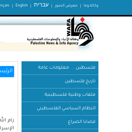
עברית
وكالة وفا
معرض الصور
English
ançais
فلسطين ... معلومات عامة
الرئيس
تاريخ فلسطين
ملفات وطنية فلسطينية
النظام السياسي الفلسطيني
قضايا الصراع
الإسرائيلية، 