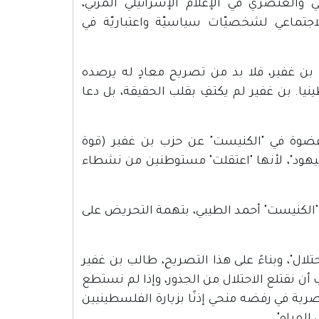
ًا للخطاب التحريضي والعنصري في الإعلام الإسرائيلي المرئي،
تماعي لشخصيّات سياسيّة واعتباريّة في
بن غفير، فلا بد من تصريح معادٍ له يرصده
ا. بن غفير لم يكتفِ بقلب الحقيقة، بل دعا
عضوة في "الكنيست" عن حزب بن غفير (قوة
اليهود"، لأنها "اعتقلت" مستوطنين من نشطاء
الكنيست" أحمد الطيبي، بتهمة التحريض على
تلال"، وبناءً على هذا التصريح، طالب بن غفير
أن نقتلع الاحتلال من الجذور، وإذا لم نستطع
رية في رفضه منحي إذنًا بزيارة الفلسطينيين