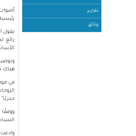
أصوات 
تقارير
رئيسية
وثائق
يقول ا
رائع ل
الأساس
وتوضيح
هناك ت
في موضو
الزوجا
جذريًا".
ووفقًا
النساء 
وادعت ا