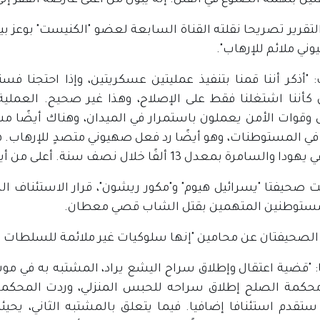
ين بتهمة الضلوع في القتل. إنه يبول من أعلى عارضة القفز إلى 
تقرير تصريحا نقلته القناة السابعة لعضو "الكنيست" بوعز بي
ني ملائم للإرهاب".
 "أذكر أننا قمنا بتنفيذ عمليتين عسكريتين، وإذا احتجنا فس
وقوات الأمن يعملون باستمرار في الميدان، وهناك أيضًا مشرو
ء في المستوطنات، وهو أيضًا رد فعل صهيوني متصدٍ للإرهاب. 
 والسامرة بمعدل 13 ألفًا خلال نصف سنة. أعلى من أيام ترمب".
صحيفتا "يسرائيل هيوم" و"مكور ريشون"، قرار الاستئناف الذي 
مستوطنين المتهمين بقتل الشاب قصي معطان.
الصحيفتان عن محامين "إنها سلوكيات غير ملائمة للسلطات في
ا: "قضية اعتقال وإطلاق سراح اليشع يراد، المشتبه به في مو
حكمة الصلح إطلاق سراحه للحبس المنزلي، وردت المحكمة الل
ستقدم استئنافا إضافيا. فيما يتعلق بالمشتبه الثاني، يحيئي