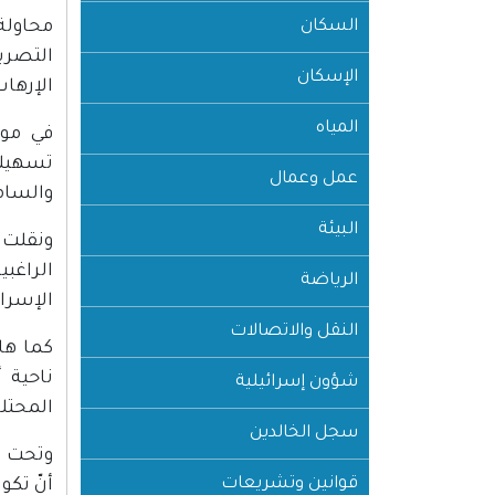
السكان
محاولة
التصري
الإسكان
الإرها
المياه
عمل وعمال
والسام
البيئة
ونقلت 
الراغبي
الرياضة
الإسرائ
النقل والاتصالات
كما ها
ناحية 
شؤون إسرائيلية
المحتلة
سجل الخالدين
وتحت ع
قوانين وتشريعات
أنّ تكو