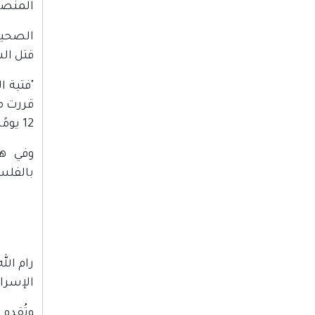
المنصرم تم اعتقال 12 مستوطنًا
الصحيف
قتل ال
"فتية ا
قررت م
12 يومًا. لم توافق المحكمة، وتم إطلاق إليشع".
وفي هذ
بالفلس
الإسرائيلية،