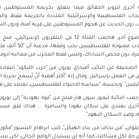
 أخرى لتزوير الحقائق فيما يتعلق بجريمة المستوطنين في
حات الفلسطينية والإسرائيلية المنددة بالجريمة فقط، وال
ب، دون الحديث عن هجوم المستوطنين على قرية آمنة، ودون الت
في موضوع آخر، هاجمت القناة 12 في التلفزيو
تسهيلات ممنوحة
رة، دون فحص الشاباك، وليس فقط المخرب من معاليه ادومي
الصحيفة عن النائب أفيحاي بورون من "حزب الليكود" انتقاد
ن في العمل بإسرائيل. وقال إنه "أكثر أهمية أنّ يُسمح بحرية 
يليين". وبحسبه، "سياسة الاحتواء للفلسطينيين، تعتمد على ف
جمت النائبة ليمور سون هار-ميلخ من "قوة يهودية" إلى بورون
أخرى يعتدي على سكان يهودا والسامرة ... هناك قلق مست
، وضد السكان اليهود".
نوان، "من يخاف من بناء الهيكل"، كتب ابراهام اليتسور "مكو
ن حلا لكل مشاكلنا، كما أنه لن يستبدل الواقع الحالي، لكن ببسا