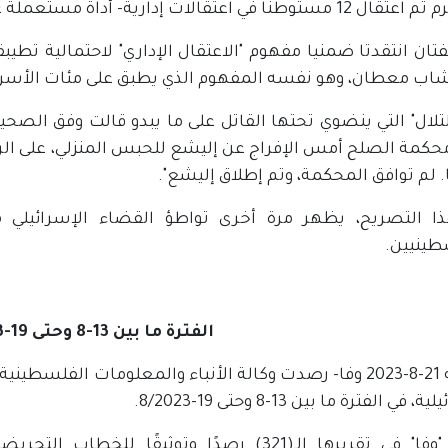
 في اعتقالات إدارية- أداة مستعملة غالبًا في غياب القرائن".
تان انتقدتا ضمنيا مفهوم "الاعتقال الإداري" لاحتمالية تط
شاب معطان، وهو نفسه المفهوم الذي يطبق على مئات الأسرى
لتلال" التي ينضوي تحتها القاتل على ما يبدو قالت وفق الصح
حكمة الصلح أمس الإفراج عن إليشع للحبس المنزلي، على الر
ا التصريح، يظهر مرة أخرى تواطؤ القضاء الإسرائيلي م
طينيين.
الفترة ما بين 13-8 وحتى 19-8/2023
رام الله 21-8-2023 وفا- رصدت وكالة الأنباء والمعلومات ال
 في الفترة ما بين 13-8 وحتى 19-8/2023.
وتُقدم "وفا" في تقريرها الـ(321) رصدًا وتوثيق