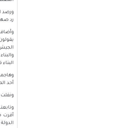
المعتقل
ورصد ال
رد صهيو
وأضاف:
الجيش 
والبنا
البناء في يهودا
وهاجمت 
أحد ال
ونقلت 
وتابعت
أقرت م
الدولة 