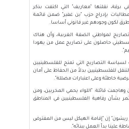
 برقة، نقلتها "معاريف" التي اكتفت بذكر
مطالبات بإدراج حزب "بن غفير" ضمن قائمة
طرق لكون وجودهم غير قانوني أساسا.
ن الإسرائيلي، منح تصاريح لمواطني الضفة الغربية، وأن هناك
 للفلسطينيين يجب وقفها، مدعية أن "50 ألف فلسطيني حاصلون على تصاريح عمل من يهودا
م".
ه لسياسة التصاريح التي تمنح للفلسطينيين
التنقل للفلسطينيين بدلاً من الحفاظ على أمان
رضية خاطئة وعلى اعتبارات مضللة".
 وهاجمت قائلة: "اللواء يحمي المخربين، ومن
مر بشأن رفاهية الفلسطينيين في المناطق
ر ريشون" إن "إقامة الهيكل ليس من المفترض
طة علينا بدأ العمل ببنائه".