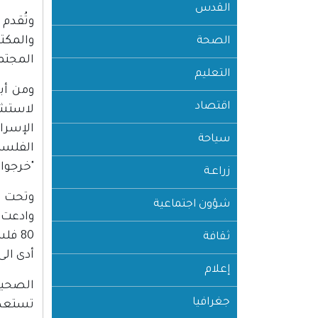
القدس
والمكت
الصحة
المجتمع
التعليم
ومن أبر
اقتصاد
لاستشه
الإسرا
سياحة
الفلسط
"خرجوا 
زراعـة
وتحت عن
شؤون اجتماعية
وادعت أ
80 ف
ثقافة
أدى الى مقتل قصي 
إعلام
الصحيف
جغرافيا
تستعد 