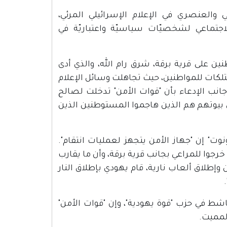
ًا للخطاب التحريضي والعنصري في الإعلام الإسرائيلي المرئي،
تماعي لشخصيّات سياسيّة واعتباريّة في
نين على قرية برقة، شرق رام الله، والذي أدى
كات للمواطنين، حيث تجاهلت وسائل الإعلام
انب الإدعاء بأن "قوات الأمن" تدخلت لصالح
 بيوتهم هم الذين هاجموا المستوطنين الذين
نوت" إن "جهاز الأمن يتجهز لعمليات انتقام".
جوا للمراعي بجانب قرية برقة، وأن ما يقارب
 وإطلاق ألعاب نارية، قام يهودي بإطلاق النار
ط في حزب "قوة يهودية"، وإن "قوات الأمن"
لمميت.