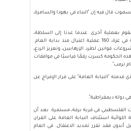
المياه".
سموت قال فيه إن "البناء في يهودا والسامرة،
نقوم بعملية أخرى. عندما عدنا إلى السلطة،
يقولون كأننا اشتغلنا فقط على الإصلاح، وهذا غير صحيح. العملية في غزة، 160 عملية اغتيال منذ بداية العام.
عات قوانين لطرد الإرهابيين، وتعزيز الردع،
هذه الحكومة كسرت رقمًا قياسيًا في موافقات
قدمته "النيابة العامة" على قرار الإفراج عن
 دولة ديمقراطية".
ت الفلسطيني في قرية برقة، مستمرة. بعد أن
وائية استئناف النيابة العامة على القرار،
ل أندور، فقد تقرر تمديد الاعتقال. في العام