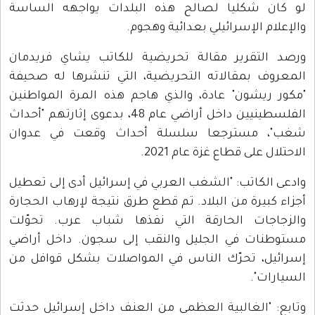
لو كان شكليا لصالح هذه البلدات يواجهه الساسة
والإعلام الإسرائيلي بعدائية وهجوم.
ورصد التقرير مقالة تحريضية للكاتب يشاي فريدمان
المعروف بمقالاته التحريضية، التي تنشرها له صحيفة
"مكور ريشون" عادة، والذي هاجم هذه المرة المواطنين
الفلسطينيين داخل أراضي عام 48، بدعوى إثارتهم "أحداث
شغب"، مسترجعا سلسلة أحداث وقعت في عدوان
الاحتلال على قطاع غزة عام 2021.
وادعى الكاتب: "الشغب العربي في إسرائيل أدى إلى تعطيل
أجزاء كبيرة من البلاد. تم قطع طرق نتيجة لإرهاب الحجارة
والزجاجات الحارقة التي نفذها شباب عرب. تحوّلت
مستوطنات في الجليل والنقب إلى سجون. داخل أراضي
إسرائيل، تحرّك الناس في المواصلات بشكل قوافل من
السيارات".
وتابع: "الغالبية العظمى من العنف داخل إسرائيل حدثت