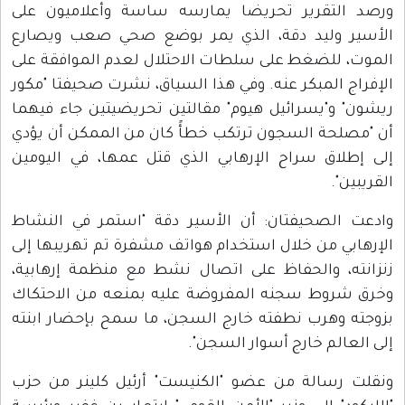
ورصد التقرير تحريضا يمارسه ساسة وأعلاميون على
الأسير وليد دقة، الذي يمر بوضع صحي صعب ويصارع
الموت، للضغط على سلطات الاحتلال لعدم الموافقة على
الإفراج المبكر عنه. وفي هذا السياق، نشرت صحيفتا "مكور
ريشون" و"يسرائيل هيوم" مقالتين تحريضيتين جاء فيهما
أن "مصلحة السجون ترتكب خطأً كان من الممكن أن يؤدي
إلى إطلاق سراح الإرهابي الذي قتل عمها، في اليومين
القريبين".
وادعت الصحيفتان: أن الأسير دقة "استمر في النشاط
الإرهابي من خلال استخدام هواتف مشفرة تم تهريبها إلى
زنزانته، والحفاظ على اتصال نشط مع منظمة إرهابية،
وخرق شروط سجنه المفروضة عليه بمنعه من الاحتكاك
بزوجته وهرب نطفته خارج السجن، ما سمح بإحضار ابنته
إلى العالم خارج أسوار السجن".
ونقلت رسالة من عضو "الكنيست" أرئيل كلينر من حزب