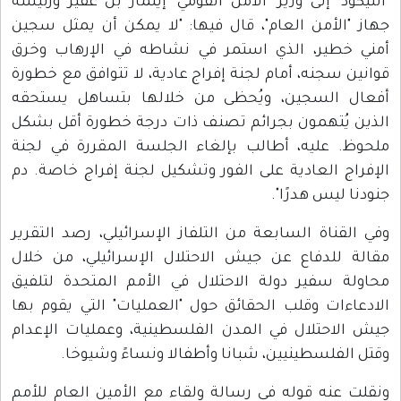
"الليكود" إلى وزير "الأمن القومي" إيتمار بن غفير ورئيسة
جهاز "الأمن العام"، قال فيها: "لا يمكن أن يمثل سجين
أمني خطير، الذي استمر في نشاطه في الإرهاب وخرق
قوانين سجنه، أمام لجنة إفراج عادية، لا تتوافق مع خطورة
أفعال السجين، ويُحظى من خلالها بتساهل يستحقه
الذين يُتهمون بجرائم تصنف ذات درجة خطورة أقل بشكل
ملحوظ. عليه، أطالب بإلغاء الجلسة المقررة في لجنة
الإفراج العادية على الفور وتشكيل لجنة إفراج خاصة. دم
جنودنا ليس هدرًا".
وفي القناة السابعة من التلفاز الإسرائيلي، رصد التقرير
مقالة للدفاع عن جيش الاحتلال الإسرائيلي، من خلال
محاولة سفير دولة الاحتلال في الأمم المتحدة لتلفيق
الادعاءات وقلب الحقائق حول "العمليات" التي يقوم بها
جيش الاحتلال في المدن الفلسطينية، وعمليات الإعدام
وقتل الفلسطينيين، شبانا وأطفالا ونساءً وشيوخا.
ونقلت عنه قوله في رسالة ولقاء مع الأمين العام للأمم