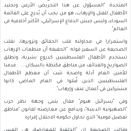
المتحدة: "المسؤول عن هذا التحريض الأرعن وتجنيد
الأطفال للقتل والإرهاب، هو من يجب أن يُدرج على القائمة
السوداء، وليس جيش الدفاع الإسرائيلي، الأكثر أخلاقية في
العالم".
واستمرارا في محاولته قلب الحقائق وتزويرها، نقلت
الصحيفة عن السفير قوله: "الحقيقة أن منظمات الإرهاب
تستخدم الأطفال الفلسطينيين كدروع بشرية، وتطلق
الصواريخ والقذائف من مناطق مكتظة بالسكان.... . قدمنا
للأمين العام أدلة واضحة تثبت أن معظم الأطفال
الفلسطينيين الذين قُتلوا في العام الماضي كانوا
مشتركين في أعمال عنف وإرهاب".
وفي "يسرائيل هيوم" مقال يتبنى وجهة نظر حزب
"الصهيونية الدينية"، ويدافع عن معارضته لقانون "مناطق
تفضيل قومية" الذي تحاول حكومة الاحتلال إقراره.
وقالت الصحيفة إن "الخلفية للمعارضة، هي المس