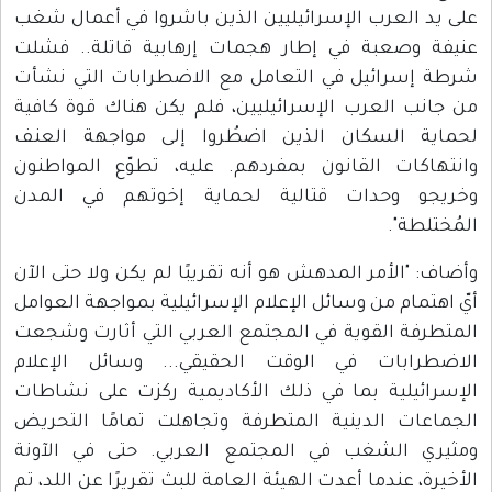
على يد العرب الإسرائيليين الذين باشروا في أعمال شغب
عنيفة وصعبة في إطار هجمات إرهابية قاتلة.. فشلت
شرطة إسرائيل في التعامل مع الاضطرابات التي نشأت
من جانب العرب الإسرائيليين، فلم يكن هناك قوة كافية
لحماية السكان الذين اضطُروا إلى مواجهة العنف
وانتهاكات القانون بمفردهم. عليه، تطوّع المواطنون
وخريجو وحدات قتالية لحماية إخوتهم في المدن
المُختلطة".
وأضاف: "الأمر المدهش هو أنه تقريبًا لم يكن ولا حتى الآن
أيّ اهتمام من وسائل الإعلام الإسرائيلية بمواجهة العوامل
المتطرفة القوية في المجتمع العربي التي أثارت وشجعت
الاضطرابات في الوقت الحقيقي... وسائل الإعلام
الإسرائيلية بما في ذلك الأكاديمية ركزت على نشاطات
الجماعات الدينية المتطرفة وتجاهلت تمامًا التحريض
ومثيري الشغب في المجتمع العربي. حتى في الآونة
الأخيرة، عندما أعدت الهيئة العامة للبث تقريرًا عن اللد، تم