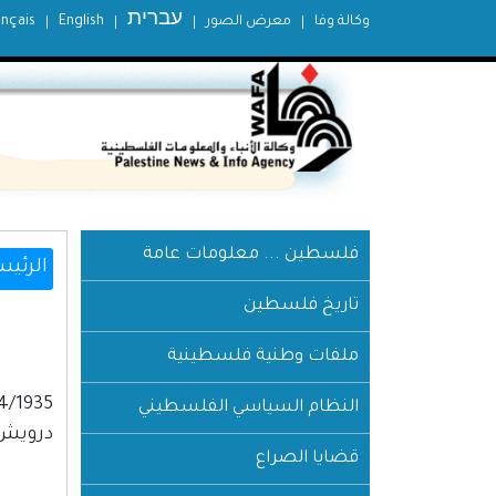
עברית
وكالة وفا
معرض الصور
English
ançais
فلسطين ... معلومات عامة
الرئيس
تاريخ فلسطين
ملفات وطنية فلسطينية
النظام السياسي الفلسطيني
درويش 
قضايا الصراع