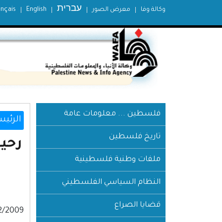
עברית
وكالة وفا
معرض الصور
English
ançais
فلسطين ... معلومات عامة
الرئيس
تاريخ فلسطين
رحيل
ملفات وطنية فلسطينية
النظام السياسي الفلسطيني
قضايا الصراع
25/12/2009: رحيل المناضل د. أنيس صايغ مدير م