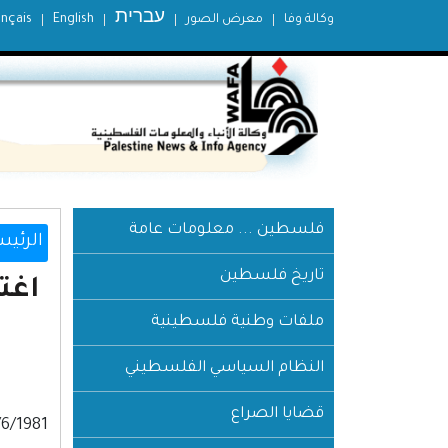
עברית
وكالة وفا
معرض الصور
English
ançais
فلسطين ... معلومات عامة
الرئيس
تاريخ فلسطين
اغت
ملفات وطنية فلسطينية
النظام السياسي الفلسطيني
قضايا الصراع
1/6/1981: اغتيال المناضل نعيم خضر ممثل منظمة التحرير الفلسطي