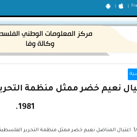
Fr
ية
يال نعيم خضر ممثل منظمة التحرير
1981.
نية في بلجيكا.