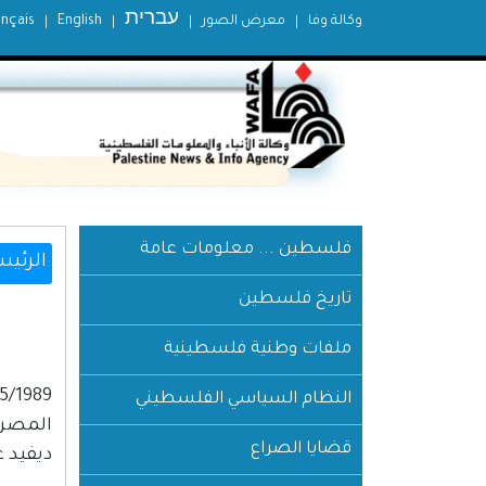
עברית
وكالة وفا
معرض الصور
English
ançais
فلسطين ... معلومات عامة
الرئيس
تاريخ فلسطين
ملفات وطنية فلسطينية
النظام السياسي الفلسطيني
المصري
قضايا الصراع
ديفيد عام 