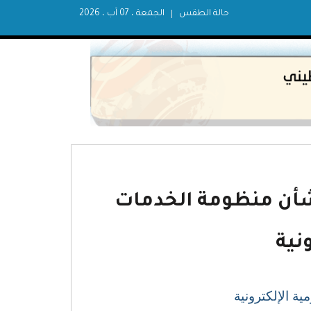
حالة الطقس
الجمعة ، 07 آب ، 2026
ون رقم (11) لسنة 2023م بشأن منظومة الخدمات
نية