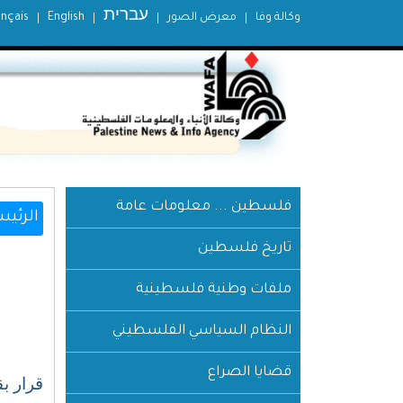
עברית
وكالة وفا
معرض الصور
English
ançais
فلسطين ... معلومات عامة
الرئيس
تاريخ فلسطين
ملفات وطنية فلسطينية
النظام السياسي الفلسطيني
قضايا الصراع
قرار بقانون رقم (11) لسنة 