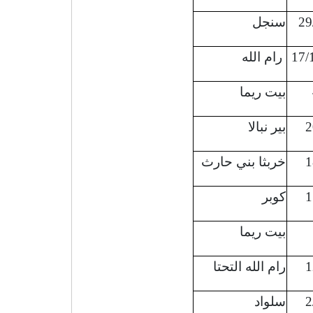
29
سنجل
17/
رام الله
بيت ريما
2
بير نبالا
1
خربثا بني حارث
1
كوبر
بيت ريما
1
رام الله التحتا
2
سلواد