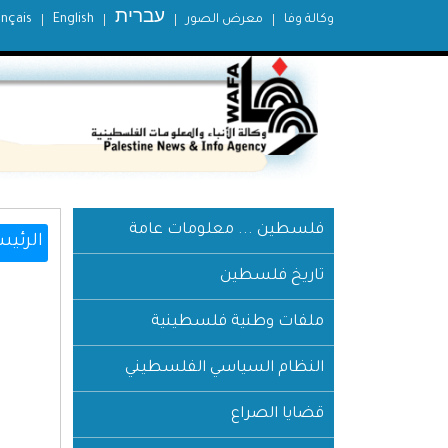
עברית
وكالة وفا
معرض الصور
English
ançais
فلسطين ... معلومات عامة
الرئيس
تاريخ فلسطين
ملفات وطنية فلسطينية
النظام السياسي الفلسطيني
قضايا الصراع