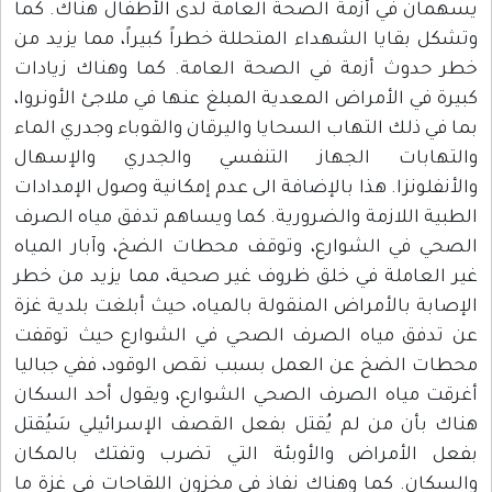
يسهمان في أزمة الصحة العامة لدى الأطفال هناك. كما
وتشكل بقايا الشهداء المتحللة خطراً كبيراً، مما يزيد من
خطر حدوث أزمة في الصحة العامة. كما وهناك زيادات
كبيرة في الأمراض المعدية المبلغ عنها في ملاجئ الأونروا،
بما في ذلك التهاب السحايا واليرقان والقوباء وجدري الماء
والتهابات الجهاز التنفسي والجدري والإسهال
والأنفلونزا. هذا بالإضافة الى عدم إمكانية وصول الإمدادات
الطبية اللازمة والضرورية. كما ويساهم تدفق مياه الصرف
الصحي في الشوارع، وتوقف محطات الضخ، وآبار المياه
غير العاملة في خلق ظروف غير صحية، مما يزيد من خطر
الإصابة بالأمراض المنقولة بالمياه، حيث أبلغت بلدية غزة
عن تدفق مياه الصرف الصحي في الشوارع حيث توقفت
محطات الضخ عن العمل بسبب نقص الوقود، ففي جباليا
أغرقت مياه الصرف الصحي الشوارع، ويقول أحد السكان
هناك بأن من لم يُقتل بفعل القصف الإسرائيلي سَيُقتل
بفعل الأمراض والأوبئة التي تضرب وتفتك بالمكان
والسكان. كما وهناك نفاذ في مخزون اللقاحات في غزة ما