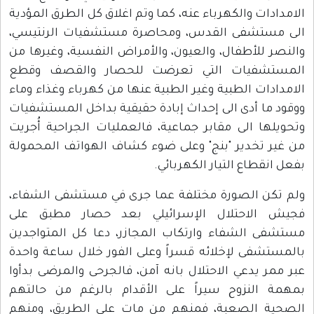
الامدادات والكهرباء عنه، كما وتم اغلاق كل الطرق المؤدية
الى مستشفى القدس، ومحاصرة مستشفيات الرنتيسي،
والنصر للأطفال، والعيون، والأمراض النفسية، وغيرها من
المستشفيات التي تعرضت للحصار والقصف وقطع
الامدادات الطبية وغير الطبية عنها من كهرباء وغذاء وماء
ووقود ما أدى الى إحداث إبادة حقيقية بداخل المستشفيات
وتحويلها الى مقابر جماعية، فالعمليات الجراحية أُجريت
من غير تخدير "بنج" وعلى ضوء كشاف الهواتف المحمولة
بفعل انقطاع التيار الكهربائي.
ولم تكن الصورة مختلفة عما جرى في مستشفى الشفاء،
فجيش الاحتلال الإسرائيلي بعد حصار مطبق على
مستشفى الشفاء وارتكاب المجازر، دعا كل المتواجدين
بالمستشفى لإخلائه قسراً وعلى الفور خلال ساعة واحدة
عبر ممر يدعي الاحتلال بانه آمن، فالجرحى والمرضى بدأوا
بمهمة النزوح سيراً على الأقدام بالرغم من حالتهم
الصحية الصعبة، فمنهم من مات على الطريق، ومنهم