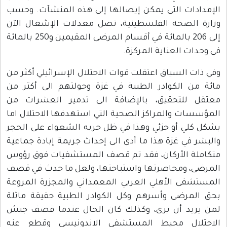
الإمدادات التي يمكن إيصالها إلى هذه المنشآت. وحسب
وزارة الصحة الفلسطينية، تصل معدلات الإشغال الآن
إلى 206 بالمائة في أقسام المرضى المقيمين و250 بالمائة
في وحدات العناية المركزة.
وفي ذات السياق اعتقلت قوات الاحتلال الإسرائيلي أكثر من
مائة من الكوادر الطبية في غزة وحولتهم الى أكثر من
معتقل للتحقيق، بالإضافة الى تدمير العشرات من
المؤسسات والمراكز الصحية التي استهدفها الاحتلال اما
بشكل كلي أو جزئي وهذا في ظل حربه الشعواء على الحجر
والبشر في غزة هذا ما أدى الى إحداث جريمة إبادة جماعية
متكاملة الأركان، فقد تم قصف المستشفيات فوق رؤوس
المرضى، ومحاصرتها واستباحتها، ولعل ما حدث في قصف
المستشفى الأهلي العربي المعمداني والمجزرة المروعة
بحق المرضى وأسرهم وكل الكوادر الطبية حقيقة ماثلة
لمن يريد أن يرى، وكذلك كان الحال عندما قصف جيش
الاحتلال محيط المستشفى الاندونيسي وقطع عنه