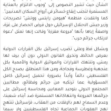
الشأن حيث تشير النصوص إلى: "وجوب الالتزام بالعناية
المستمرة لتجنب إيقاع خسائر في أرواح السكان المدنيين".
كما وانتقدت منظمة "هيومن رايتس ووتش" تصريحات
وزير جيش الاحتلال الإسرائيلي حول فرض الحصار على غزة،
واصفةً إياها بأنها "مروعة مقززة" وقالت إنها تمثل "دعوة
لارتكاب جرائم حرب".
وبشكل فظ وعلني تضرب إسرائيل بكل القرارات الدولية
بعرض الحائط، وتخرق القانون الدولي دون أن يرف لها
رمش، وتنتهك القرارات والمواثيق الدولية والأممية بكل
عنجهية وغطرسة وفجاجة، ومن هذا المنطلق يصدح الكل
الفلسطيني دائماً وأبداً بضرورة تحميل إسرائيل كامل
المسؤولية عما ترتكبه من جرائم وفظائع، مطالبين
المجتمع الدولي بتوحيد المعايير، ومحاسبة إسرائيل على
جرائمها المروعة وانتهاكاتها المستمرة ضد أبناء شعبنا،
وعدم السماح لهم بالإفلات من العقاب، فإسرائيل تنتهج
نهج العقوبات الجماعية تجاه الفلسطينيين ولا سيما