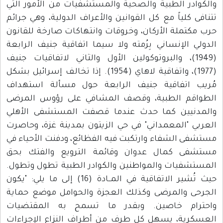
والكوادر الطبية والصحية والمستشفيات من الأمور التي
تتنافى كلياً مع كل القوانين والأعراف الدولية، وهي جرائم
حرب مكتملة الأركان، وخروقات وانتهاكات صارخة للقانون
الدولي الإنساني بِرُمته ولا سيما اتفاقية جنيف الرابعة
(1949)، والبروتوكولين الأول والثاني لاتفاقيات جنيف
(1977)، واتفاقية لاهاي (1954). إذا تخالف إسرائيل بشكل
مُريب اتفاقية جنيف الرابعة حول مسألة استهداف
الطواقم الطبية، وقصف المشافي على رؤوس المرضى
والمدنيين كما حدث عندما قصفت المستشفى الأهلي
العربي "المعمداني" في حي الزيتون بمدينة غزة، وحاصرت
مستشفى الشفاء وارتكبت فيه الفظائع، ودفنت الأحياء في
مستشفى كمال عدوان وقائمة الترويع والفتك بحق
المستشفيات والمواطنين والكوادر الطبية تطول وتطول.
حيث تُشير الاتفاقية في المــادة (16) إلى ما يلي: "يكون
الجرحى والمرضى وكذلك العجزة والحوامل موضع حماية
واحترام خاصين. وبقدر ما تسمح به المقتضيات
العسكرية، يسهل كل طرف من أطراف النزاع الإجراءات