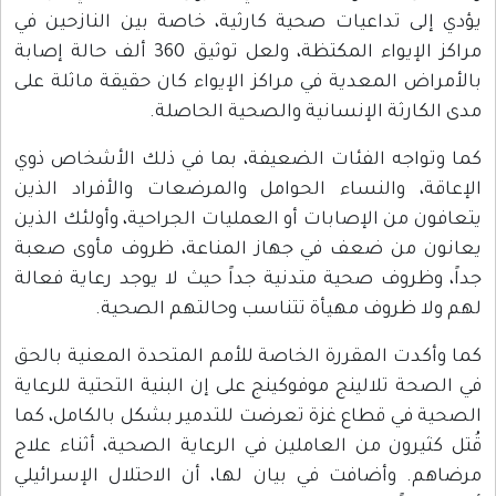
يؤدي إلى تداعيات صحية كارثية، خاصة بين النازحين في
مراكز الإيواء المكتظة، ولعل توثيق 360 ألف حالة إصابة
بالأمراض المعدية في مراكز الإيواء كان حقيقة ماثلة على
مدى الكارثة الإنسانية والصحية الحاصلة.
كما وتواجه الفئات الضعيفة، بما في ذلك الأشخاص ذوي
الإعاقة، والنساء الحوامل والمرضعات والأفراد الذين
يتعافون من الإصابات أو العمليات الجراحية، وأولئك الذين
يعانون من ضعف في جهاز المناعة، ظروف مأوى صعبة
جداً، وظروف صحية متدنية جداً حيث لا يوجد رعاية فعالة
لهم ولا ظروف مهيأة تتناسب وحالتهم الصحية.
كما وأكدت المقررة الخاصة للأمم المتحدة المعنية بالحق
في الصحة تلالينج موفوكينج على إن البنية التحتية للرعاية
الصحية في قطاع غزة تعرضت للتدمير بشكل بالكامل، كما
قُتل كثيرون من العاملين في الرعاية الصحية، أثناء علاج
مرضاهم. وأضافت في بيان لها، أن الاحتلال الإسرائيلي