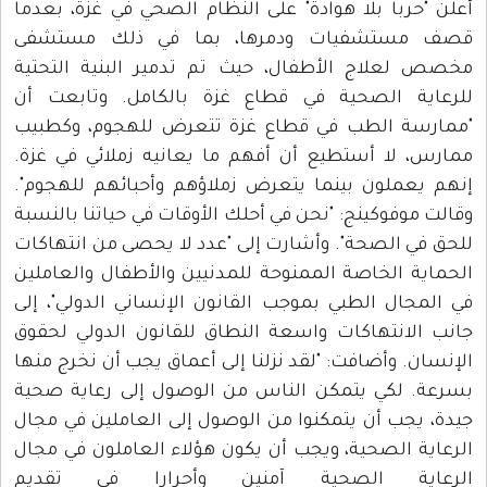
أعلن "حرباً بلا هوادة" على النظام الصحي في غزة، بعدما
قصف مستشفيات ودمرها، بما في ذلك مستشفى
مخصص لعلاج الأطفال، حيث تم تدمير البنية التحتية
للرعاية الصحية في قطاع غزة بالكامل. وتابعت أن
"ممارسة الطب في قطاع غزة تتعرض للهجوم، وكطبيب
ممارس، لا أستطيع أن أفهم ما يعانيه زملائي في غزة.
إنهم يعملون بينما يتعرض زملاؤهم وأحبائهم للهجوم".
وقالت موفوكينج: "نحن في أحلك الأوقات في حياتنا بالنسبة
للحق في الصحة". وأشارت إلى "عدد لا يحصى من انتهاكات
الحماية الخاصة الممنوحة للمدنيين والأطفال والعاملين
في المجال الطبي بموجب القانون الإنساني الدولي"، إلى
جانب الانتهاكات واسعة النطاق للقانون الدولي لحقوق
الإنسان. وأضافت: "لقد نزلنا إلى أعماق يجب أن نخرج منها
بسرعة. لكي يتمكن الناس من الوصول إلى رعاية صحية
جيدة، يجب أن يتمكنوا من الوصول إلى العاملين في مجال
الرعاية الصحية، ويجب أن يكون هؤلاء العاملون في مجال
الرعاية الصحية آمنين وأحرارا في تقديم