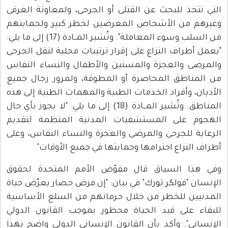
التي تتخذ للبحث عن القتلى أو الجرحى، ولمعاونة الغرقى
وغيرهم من الأشخاص المعرضين لخطر كبير ولحمايتهم
من السلب وسوء المعاملة". وتُشير المــادة (17) إلى ما يلي:
"يعمل أطراف النزاع على إقرار ترتيبات محلية لنقل الجرحى
والمرضى والعجزة والمسنين والأطفال والنساء النفاس
من المناطق المحاصرة أو المطوقة، ولمرور رجال جميع
الأديان، وأفراد الخدمات الطبية والمهمات الطبية إلى هذه
المناطق. وتُشير المــادة (18) إلى ما يلي: "لا يجوز بأي حال
الهجوم على المستشفيات المدنية المنظمة لتقديم
الرعاية للجرحى والمرضى والعجزة والنساء النفاس، وعلى
أطراف النزاع احترامها وحمايتها في جميع الأوقات".
وفي هذا السياق قال مفوّض الأمم المتحدة لحقوق
الإنسان "فولكر تورك" في بيان: "إن فرض حصار يعرّض حياة
المدنيين للخطر من خلال حرمانهم من السلع الأساسية
للبقاء على قيد الحياة محظور بموجب القانون الدولي
الإنساني". وأكد بأن القانون الإنساني الدولي واضح بهذا