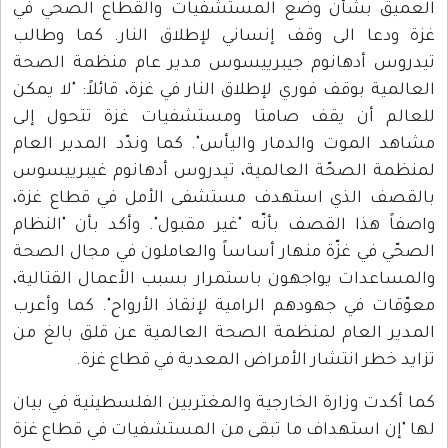
العميق بشأن وضع المستشفيات والقطاع الصحي في
غزة ودعا الى وقف إنساني لإطلاق النار. كما وطالب
تيدروس أدهانوم جيبرييسوس مدير عام منظمة الصحة
العالمية بوقف فوري لإطلاق النار في غزة، قائلاً: "لا يمكن
للعالم أن يقف صامتا ومستشفيات غزة تتحول إلى
مشاهد الموت والدمار واليأس". كما وندّد المدير العام
لمنظمة الصحّة العالمية، تيدروس أدهانوم غيبرييسوس
بالقصف الذي استهدف مستشفى الأمل في قطاع غزة،
واصفاً هذا القصف بأنّه "غير مقبول". وأكد بأن "النظام
الصحّي في غزّة منهار أساساً والعاملون في مجال الصحة
والمساعدات يواجهون باستمرار بسبب الأعمال القتالية،
معوّقات في جهودهم الرامية لإنقاذ الأرواح". كما وأعرب
المدير العام لمنظمة الصحة العالمية عن قلق بالغ من
تزايد خطر انتشار الأمراض المعدية في قطاع غزة.
كما أكدت وزارة الخارجية والمغتربين الفلسطينية في بيان
لها "إن استهداف ما تبقى من المستشفيات في قطاع غزة