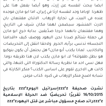
ايضا يبحث لنفسه عن إرث، وهو أيضا يفعل هذا على
ظهرنا. اوباما وجد لنفسه ارثا في إيران، اما ابو مازن فوجده
عنده في البيت، في تجارة الإرهاب. الاثنان مقتنعان بان
الارث المنشود سيضمن لهما مكان شرف في التاريخ،
وهما مقتنعان بانهما خرجا صدّيقين. بداية خرج ابو مازن
في حملة شتائم ضدنا نحن اليهود ووصف كيف «اقدامنا
النجسة» تدنس، برأيه، الحرم. ولاحقا انتقل إلى التحريضات
والاكاذيب. لماذا يكذب أبو مازن؟ هل يحتمل أن يكون بنوكيو
هو بطل طفولته؟ لا، ابو مازن يكذب لان هذا طريقه دوما.
فهل نسي احد ما نظرية رسالة الدكتوراة التي كتبها، والتي
كانت هي الاخرى تقوم على اساس الكذب؟ منكر الكارثة في
شبابه اصبح منكر الإرهاب في كبره. كذاب مزمن.
نشرت صحيفة zzz*zإسرائيل اليومzzz*z بتاريخ
16/10/2015 تقريرًا تحريضيًا ضد الحركة الإسلامية
zzz*zرائد صلاح مسؤول مباشر عن قتل اليهودzzz*z