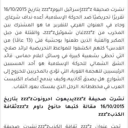
نشرت صحيفة zzz*zإسرائيل اليومzzz*z بتاريخ 16/10/2015
تقريرًا تحريضيًا ضد الحركة الإسلامية، أعده نداف شرغاي.
وجاء في العنوان الفرعي للتقرير: ما هو المشترك بين
المخرب من zzz*zغان شموئيلzzz*z، والقتلة من جبل
المكبر والفتية الذين طعنوا بوحشية فتى (13 عامًا) من
القدس؟ كلهم انكشفوا للمواعظ التحريضية لرائد صلاح،
التي تحظى بشعبية كبيرة في وسائل اعلام حماس. قائد
الشق الشمالي للحركة الإسلامية هو أحد المسببين
الرئيسيين للهجمة القوية، التي تؤدي بالمخربين للخروج إلى
الشوارع. هل يصدق أكاذيبه، وكيف يندمج أعضاء الكنيست
العرب في مخططاته. الرجل الذي يمسك بعود الثقاب.
نشرت صحيفة zzz*zيديعوت احرونوتzzz*z بتاريخ
16/10/2015 مقالة كتبها حانوخ داوم zzz*zثقافة
الكذبzzz*z
تحت عنوان zzz*z ثقافة الكذبzzz*z نشرت صحيفة