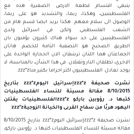
ينبغي اقتسام قطعة الارض الصغيرة هذه مع
الفلسطينيين، وهكذا، ربما، والتشديد هو على ربما،
الوصول الى سلام معهم. هكذا يريد ايضا قسم هام من
الشعب الفلسطيني. ولكن في اسرائيل ولدى
الفلسطينيين على حد سواء هناك كثيرون يؤمنون بان
الطريق الصحيح هو التصفية التامة للخصم. هاتان
الجماعتان هما اللتان ترشقان الان الحجارة الواحدة على
الاخرى، تطلقان النار وتقتلان. في هذا الشأن، بالمناسبة، لا
يوجد تعادل: الفلسطينيون اكثر اجراما بكثير مناzzz*z.
نشرت صحيفة zzz*zإسرائيل اليومzzz*z بتاريخ
8/10/2015 مقالة مسيئة للنساء الفلسطينيات
كتبها د. رؤوبين باركو zzz*zالفلسطينيات يقتلن
اليهود هربًا من سفاح القربى والخيانة الزوجيةzzz*z
نشرت صحيفة zzz*zإسرائيل اليومzzz*z بتاريخ 8/10/2015
مقالة مسيئة للنساء الفلسطينيات كتبها د. رؤوبين باركو،