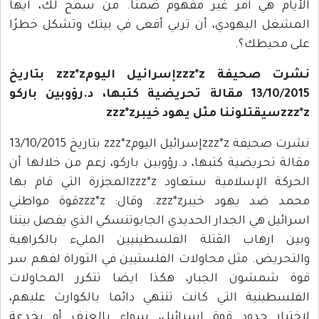
الأيام هي أمر غير مفهوم ضمنًا. من سمح لكَ، أيها
المشغل اليهودي، أن تربي أفعى في بيتك وتشكل خطرًا
على محيطك؟.
نشرت صحيفة zzz*zإسرائيل اليومzzz*z بتاريخ
13/10/2015 مقالة تحريضية كتبها، د.رؤوبين باركو
zzz*zسيقتلوننا مثل يهود خيبرzzz*z
نشرت صحيفة zzz*zإسرائيل اليومzzz*z بتاريخ 13/10/2015
مقالة تحريضية كتبها، د.رؤوبين باركو، زعم من خلالها أن
الحركة الإسلامية ستعاود zzz*zالمجزرة التي قام بها
محمد ضد يهود خيبرzzz*z. وقال: zzz*zقوة مواطني
اسرائيل هي الجدار الحديدي الجابوتنسكي الذي يفصل بيننا
وبين ارهاب القتلة الفلسطينيين المليء بالكراهية
والتحريض. مثل محاولات الفلستيين في التوراة لفهم سر
قوة شمشون الجبار، هكذا ايضا تتكرر المحاولات
الفلسطينية التي كانت تنتهي دائما بالكوارث عليهم،
لاختبار حدود قوة اسرائيل، سواء بالعنف أو بخدعة