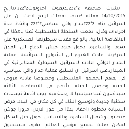
نشرت صحيفة zzz*zيديعوت احرونوتzzz*z بتاريخ
14/10/2015 مقالة كتبتها يفعات ارليخ ادعت ان على
اسرائيل بناء zzz*zجدار واقي سياسيzzz*z واتخاذ عدة
اجراءات.وقال: دفعت السلطة الفلسطينة ثمنا باهظا في
الانتفاضة الثانية. بالواقع فقدت سيطرتها العسكرية على
يهودا والسامرة. دخول جنود جيش الدفاع الى المدن
المركزية اعادت الهدوء الى الشوارع الاسرائيلية. عملية
الجدار الواقي اعادت لاسرائيل السيطرة المخابراتية في
الميدان.على اسرائيل ان تستبق عملية جدار واقي سياسي،
كي يفهم الجمهور الفلسطيني وخصوصا قادته مروجي
الفتنة وحاضني القتلة، بأنهم في الانتفاضة الثالثة
سيدفعون ثمنا سياسيا لا رجعة فيه. يجب اقامة تجمعات
سكنية جديدة وتوسيع البناء في كل مكان في البلاد. فرض
السيادة بخطوة زاحفة، بدءًا من غور الاردن، مرورا جوش
عتصيون وشمال السامرة. وبالاساس تحويل جبل الهيكل
لمكان صلاة لجميع مؤمني العالم- يهود، مسيحيون