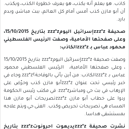
كاذب. هو يعلم أنه يكذب، هو يعرف خطورة الكذب، ويكذب.
أن أبو مازن كذب أمس أمام كل العالم، ببث مباشر، وبدم
بارد.
صحيفة zzz*zإسرائيل اليومzzz*z بتاريخ 15/10/2015،
وعلى صفحتها الأمامية، وصفت الرئيس الفلسطيني
محمود عباس بـ zzz*zالكاذب:
وصفت صحيفة zzz*zإسرائيل اليومzzz*z بتاريخ 15/10/2015
، وعلى صفحتها الأمامية، الرئيس الفلسطيني محمود
عباس بـ zzz*zالكاذب: من أين يأتي بالوقاحة؟zzz*z.وجاء في
خبر رئيسي تحت عنوان zzz*zأبو مازن كذب وحرّض على
الإرهاب في بث حي ومباشرzzz*z: في مكتب رئيس الحكومة
ردوا على خطاب أبو مازن zzz*zتصريحات أبو مازن هذا
المساء هي تصريحات تحريض وكذب. الفتى حي ويتم علاجه
بمستشفى هداسا.
نشرت صحيفة zzz*zيديعوت احرونوتzzz*z بتاريخ