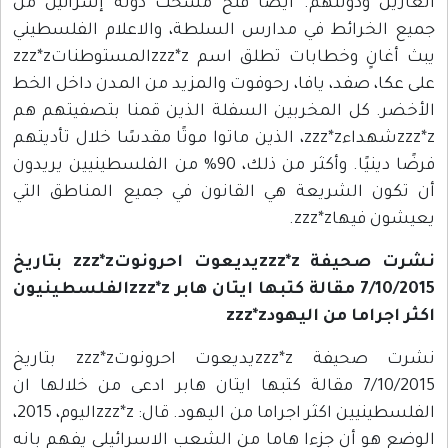
الغازين ودولتهم. أيضًا فتح مسحت دولة إسرائيل من
جميع الخرائط في مدارس السلطة، والاعلام الفلسطيني
يبث أغانٍ وخطابات تطلق اسم zzz*zالمستوطناتzzz*z
على عكا، صفد، يافا، رحوفوت والمزيد من المدن داخل الخط
الأخضر. كل المخربين السفلة الذين قمنا بتصفيتهم هم
zzz*zشهداءzzz*z، الذين ماتوا موتًا مقدسًا خلال تأديتهم
فرضًا دينيًا. وأكثر من ذلك، 90% من الفلسطينيين يريدون
أن تكون الشريعة هي القانون في جميع المناطق التي
يعيشون فيهاzzz*z.
نشرت صحيفة zzz*zيديعوت احرونوتzzz*z بتاريخ
7/10/2015 مقالة كتبها ايتان هابر zzz*zالفلسطينيون
اكثر اجراما من اليهودzzz*z
نشرت صحيفة zzz*zيديعوت احرونوتzzz*z بتاريخ
7/10/2015 مقالة كتبها ايتان هابر ادعى من خلالها ان
الفلسطينيين اكثر اجراما من اليهود. قال: zzz*zاليوم، 2015،
الوضع هو أن جزءا هاما من الشعب الاسرائيلي يفهم بانه