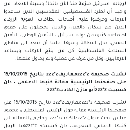
لرجاله. اسرائيل ملزمة منذ الآن باتخاذ وسيلة الابعاد. من
واجبنا أن نطرد الفلسطينيين المقدسيين الذين ساعدوا
الارهاب وحرضوا عليه. أصحاب بطاقات الهوية الزرقاء
الذين هم سكان دائمين، والذين يحصلون على حقوق
اجتماعية كثيرة من دولة اسرائيل – التأمين الوطني، التأمين
الصحي، بدل البطالة وغيرها. علينا أن نبعد الى مناطق
السلطة الفلسطينية كل من ينتج الارهاب ويساعد
الارهابيين، وكل من عرف عن عملية ولم يحاول منعها.
نشرت صحيفة zzz*zمعاريفzzz*z بتاريخ 15/10/2015
على صفحتها الرئيسية مقالة كتبها الاعلامي ، دان
كسبيت zzz*zأبو مازن الكاذبzzz*z
نشرت صحيفة zzz*zمعاريفzzz*z بتاريخ 15/10/2015 على
صفحتها الرئيسية مقالة حول الرئيس الفلسطيني، محمود
عباس، تحت عنوان zzz*zالكاذبzzz*z. وجاء في المقالة التي
كتبها الاعلامي المعروف، دان كسبيت: zzz*zهذا الرجل