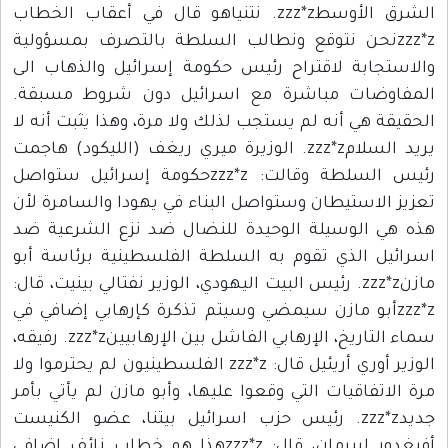
الشرق الأوسطzzz*z. نتنياهو قال في أعقاب الخطاب
zzz*zنحن نتوقع ونطالب السلطة بالتصرف بمسؤولية
والاستجابة لاقتراح رئيس حكومة إسرائيل والذهاب الى
المفاوضات مباشرة مع اسرائيل دون شروط مسبقة.
الحقيقة هي أنه لم يستجب لذلك ولا مرة، وهذا يثبت أنه لا
يريد السلامzzz*z. الوزيرة ميري ريغف (الليكود) هاجمت
رئيس السلطة وقالت: zzz*zحكومة إسرائيل ستواصل
تعزيز الاستيطان وستواصل البناء في يهودا والسامرة لأن
هذه هي الوسيلة الوحيدة للنضال ضد نزع الشرعية ضد
اسرائيل الذي تقوم به السلطة الفلسطينية برئاسة أبو
مازنzzz*z. رئيس البيت اليهودي، الوزير نفتالي بينيت، قال:
zzz*zأبو مازن سيمضي وسيتم تذكرة كإرهابي إضافي في
سماء التاريخ، الإرهابي الفاشل بين الإرهابيينzzz*z. رفيقه،
الوزير أوري أريئيل قال: zzz*z الفلسطينيون لم يحترموا ولا
مرة الاتفاقيات التي وقعوا عليها، وأبو مازن لم يأتي بأمر
جديدzzz*z. رئيس حزب اسرائيل بيتنا، عضو الكنيست
أفيغدور ليبرمان، قال: zzz*zهذا هو خطاب زائف اضافي