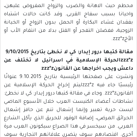
محطم حيث الاهانة والضرب والزواج المفروض عليهن،
واحيانا بسبب سفاح القربى. وقد كانت حالات اشتباه
بفقدان غشاء البكارة أو الحمل بدون الزواج أو الخيانة
الزوجية، ففضلن التفجر أو القتل بدلا من انتقام الأب أو
الأخzzz*z.
مقالة كتبها درور إيدار: كي لا نخطئ بتاريخ 9/10/2015
zzz*zالحركة الإسلامية في اسرائيل لا تختلف عن
داعش ويجب اخراجها عن القانونzzz*z
ونشرت على صفحتها الرئيسية بتاريخ 9.10.2015 عنوانًا
رئيسيًا جاء فيه zzz*zليتم إخراج الحركة الإسلامية عن
القانونzzz*z. وجاء في مقالة كتبها درور إيدار: كي لا نخطئ:
نشاطات أعضاء الكنيست العرب خلال الأسبوع الماضي
ليست حرية تعبير وإنما إشعال تنم عن حافز إشعال
الحرائق المرضي، إضافة الوقود للحريق الذي يأكل الشارع
العربي. من سيخسر في هذا الصراع سيكونون العرب مرة
أخرى. اقتصادهم سوف يتضرر، علاقاتهم التجارية سوف