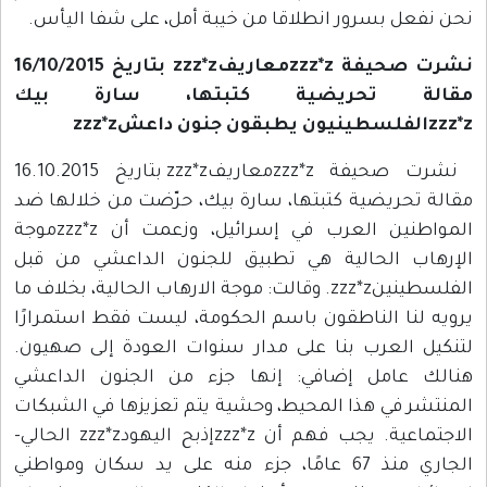
نحن نفعل بسرور انطلاقا من خيبة أمل، على شفا اليأس.
نشرت صحيفة zzz*zمعاريفzzz*z بتاريخ 16/10/2015
مقالة تحريضية كتبتها، سارة بيك
zzz*zالفلسطينيون يطبقون جنون داعشzzz*z
نشرت صحيفة zzz*zمعاريفzzz*z بتاريخ 16.10.2015
مقالة تحريضية كتبتها، سارة بيك، حرّضت من خلالها ضد
المواطنين العرب في إسرائيل، وزعمت أن zzz*zموجة
الإرهاب الحالية هي تطبيق للجنون الداعشي من قبل
الفلسطينينzzz*z. وقالت: موجة الارهاب الحالية، بخلاف ما
يرويه لنا الناطقون باسم الحكومة، ليست فقط استمرارًا
لتنكيل العرب بنا على مدار سنوات العودة إلى صهيون.
هنالك عامل إضافي: إنها جزء من الجنون الداعشي
المنتشر في هذا المحيط، وحشية يتم تعزيزها في الشبكات
الاجتماعية. يجب فهم أن zzz*zإذبح اليهودzzz*z الحالي-
الجاري منذ 67 عامًا، جزء منه على يد سكان ومواطني