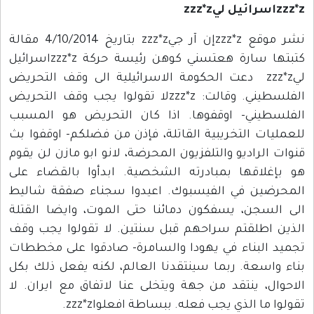
zzz*zاسرائيل ليzzz*z
نشر موقع zzz*zإن آر جيzzz*z بتاريخ 4/10/2014 مقالة
كتبتها سارة هعتسني كوهن رئيسة حركة zzz*zاسرائيل
ليzzz*z دعت الحكومة الاسرائيلية الى وقف التحريض
الفلسطيني. وقالت: zzz*zلا تقولوا يجب وقف التحريض
الفلسطيني- اوقفوها. اذا كان التحريض هو المسبب
للعمليات التخريبية القاتلة، فإذن من فضلكم- اوقفوا بث
قنوات الراديو والتلفزيون المحرضة، لانو ابو مازن لن يقوم
هو بإغلاقها بمبادرته الشخصية. ابدأوا بالقضاء على
المحرضين في الفيسبوك. اعيدوا سجناء صفقة شاليط
الى السجن، يسفكون دمائنا حتى الموت، وايضا القتلة
الذين اطلقتم سراحهم قبل سنتين. لا تقولوا يجب وقف
تجميد البناء في يهودا والسامرة- صادقوا على مخططات
بناء واسعة. ربما سينتقدنا العالم، لكنه يفعل ذلك بكل
الاحوال، ينتقد من جهة ويتخلى عنا لاتفاق مع ايران. لا
تقولوا ما الذي يجب فعله. ببساطة افعلواzzz*z.