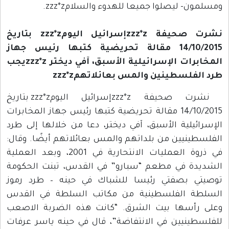
ومسلمون- ليصلوا جميعا للهدوء والسلامzzz*z.
نشرت صحيفة zzz*zإسرائيل اليومzzz*z بتاريخ
14/10/2015 مقالة تحريضية كتبها رئيس جهاز
المخابرات الإسرائيلية الأسبق، آفي ديختر zzz*zيجب
طرد الفلسطينين والمس بعائلاتهمzzz*z
نشرت صحيفة zzz*zإسرائيل اليومzzz*z بتاريخ
14/10/2015 مقالة تحريضية كتبها رئيس جهاز المخابرات
الإسرائيلية الأسبق، آفي ديختر، دعا من خلالها إلى طرد
الفلسطينيين من بلداتهم والمس بعائلاتهم أيضًا. وقال:
في ذروة العمليات الانتحارية في 2001، وبعد العملية
الشديدة في مطعم “سبارو” في القدس، تبنت الحكومة
توصيتي بصفتي رئيسا للشباك في حينه – طرد رموز
السلطة الفلسطينية من مكاتب السلطة في القدس
وعلى رأسها بيت الشرق. “كانت هذه الضربة الاصعب
للفلسطينيين في الانتفاضة”، قال في حينه ياسر عرفات