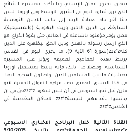
يتعلق بجذور ايمان الإسلام، وبالتأكيد بتفسيره الشائع
الذي نرى ثماره اليوم في الشرق الاوسط وفي اوروبا. ليس
دينا آخر جاء لعبادة الرب إلى جانب الاديان التوحيدية
السابقة، بل الدين الاخير، وريث اليهودية (والمسيحية)،
ممن يؤمر مؤمنوه باشاعته في العالم، حتى بقوة الذراع: هو
الذي ارسل رسوله بالهدى ودين الحق ليظهره على الدين
كلهzzz*z(سورة 61 الآية 9). ما يجري اليوم في القدس
يرتبط بهذه المفاهيم العميقة ويؤثر على المسيرة
السياسية. وفضلا عن ذلك، فإنه يرتبط بمستقبل اوروبا
بعشرات ملايين المسلمين الذين يواصلون الهجرة اليها.
في هذا السياق العميق يجب قراءة الاقوال الحقيرة لابو
مازن قبل نحو اسبوعين في أن ليس لليهود zzz*zحق في ان
يدنسوا باقدامهم النجسةzzz*z الاماكن المقدسة في
القدسzzz*z.
القناة الثانية خلال البرنامج الاخباري الاسبوعي
zzz*zاستوديو الجمعةzzz*z بتاريخ 3/10/2015