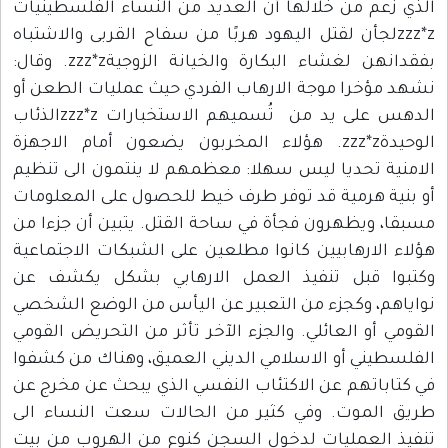
الذي زعم من خلالها أن العديد من النساء الفلسطينيات
zzz*zلجأن لقتل اليهود هربًا من سفاح القربى والاشتباه
بفقدانهن لغشاء البكارة والخيانة الزوجيةzzz*z. وقال:
نشهد مؤخرا موجة الارهاب الفردي حيث عمليات الطعن أو
الدهس على يد من تُسميهم الاستخبارات zzz*zالذئاب
الوحيدةzzz*z. هؤلاء المخربون يضعون أمام الاجهزة
الامنية تحديا ليس سهلا: معظمهم لا ينتمون الى تنظيم
أو بنية هرمية قد توفر طرف خيط للحصول على المعلومات
مسبقا، ويظهرون فجأة في ساحة القتل. يتبين أن جزءا من
هؤلاء الارهابيين كانوا مطلعين على الشبكات الاجتماعية
وكتبوا قبل تنفيذ العمل الارهابي بشكل يكشف عن
نواياهم، وكجزء من التعبير عن اليأس من الوضع الشخصي
القومي أو العائلي. والجزء الآخر تأثر من التحريض القومي
الفلسطيني أو الاسلامي الديني العميق، وهناك من كشفوا
في كتاباتهم عن الاكتئاب النفسي الذي يبحث عن مخرج عن
طريق الموت. وفي كثير من الحالات سعت النساء الى
تنفيذ العمليات لدخول السجن كنوع من الهروب من بيت