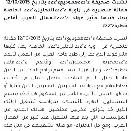
نشرت صحيفة zzz*zهموديعzzz*z بتاريخ 12/10/2015
مقالة عنصرية في زاوية zzz*zالتحليلzzz*z الخاصة
بها، كتبها مئير غولد zzz*zالعمال العرب أفاعي
خطرةzzz*z
نشرت صحيفة zzz*zهموديعzzz*z بتاريخ 12/10/2015 مقالة
عنصرية في زاوية zzz*zالتحليلzzz*z الخاصة بها، كتبها
مئير غولد الذي دعا إلى طرد كافة العرب من العمل لأنهم
zzz*zمخربون محتملونzzz*z ولأنهم zzz*zأفاعي
خطرةzzz*z. وقال: من السهل فهم دوافع المديريين، الذين
قاموا خلال الأيام الماضية بفصل عمال في أعقاب
تعاطفهم مع مواقف المخربين الحقيرين، الذين قتلوا أو
حاولوا المس بالأبرياء.الأمر غير المفهوم هو كيف يسمح
المشغلون اليهود لأنفسهم بمواصلة تشغيل اولئك
الذين قد يكونون مخربين محتملين. هنالك العديد من
المؤسسات التي يتم فيها تشغيل عدد كبير من العمال
العرب، ومع كل الاحترام- مواصلة تشغيلهم في مثل هذه