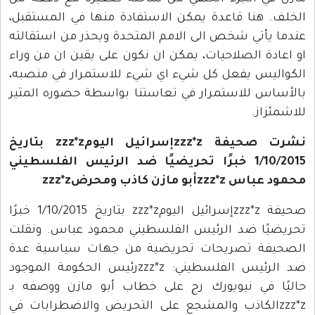
الخلف. هنا قاعدة يمكن الاستفادة منها في المستقبل،
عندما يأتي شخص الى الامم المتحدة ويحذر من استقالته
او اعادة الصلاحيات، يمكن ان نكون على يقين ان من وراء
الكواليس يفعل كل شيء اي شيء للاستمرار في منصبه،
بالأساس للاستمرار في تعاستنا بواسطة حضوره المثير
للاشمئزاز.
نشرت صحيفة zzz*zإسرائيل اليومzzz*z بتاريخ
1/10/2015 خبرًا تحريضيًا ضد الرئيس الفلسطيني
محمود عباس zzz*zأبو مازن كاذب ومحرضzzz*z
صحيفة zzz*zإسرائيل اليومzzz*z بتاريخ 1/10/2015 خبرًا
تحريضيًا ضد الرئيس الفلسطيني محمود عباس. ونقلت
الصحيفة تصريحات تحريضية من جهات سياسية عدة
ضد الرئيس الفلسطيني: zzz*zرئيس الحكومة الموجود
حاليًا في نيويورك رج على خطاب أبو مازن ووصفه بـ
zzz*zالكاذب والمشجع على التحريض والاضطرابات في