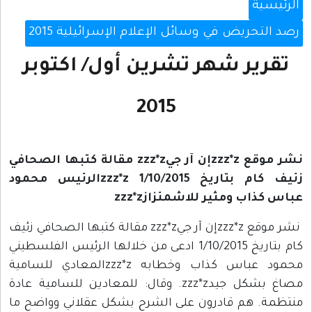
الرئيسية
رصد التحريض في وسائل الإعلام الإسرائيلية 2015
تقرير شهر تشرين أول/ اكتوبر
2015
نشر موقع zzz*zإن آر جيzzz*z مقالة كتبها الصحافي
زئيف كام بتاريخ 1/10/2015 zzz*zالرئيس محمود
عباس كذاب ومثير للاشمئزازzzz*z
نشر موقع zzz*zإن آر جيzzz*z مقالة كتبها الصحافي زئيف
كام بتاريخ 1/10/2015 ادعى من خلالها الرئيس الفلسطيني
محمود عباس كذاب وخطابه zzz*zالمعادي للسامية
مصاغ بشكل جيدzzz*z. وقال: للمعادين للسامية عادة
منتظمة. هم قادرون على الشرح بشكل عقلاني وواضح ما