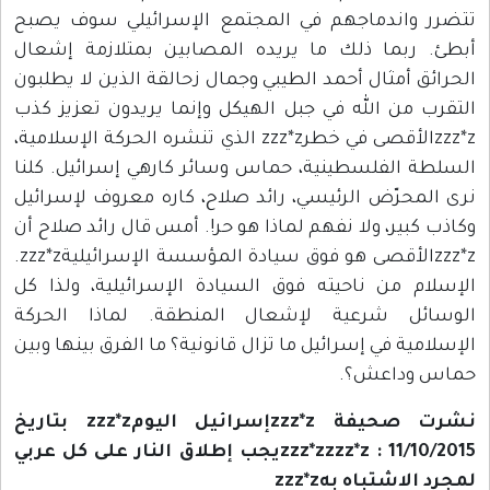
تتضرر واندماجهم في المجتمع الإسرائيلي سوف يصبح
أبطئ. ربما ذلك ما يريده المصابين بمتلازمة إشعال
الحرائق أمثال أحمد الطيبي وجمال زحالقة الذين لا يطلبون
التقرب من الله في جبل الهيكل وإنما يريدون تعزيز كذب
zzz*zالأقصى في خطرzzz*z الذي تنشره الحركة الإسلامية،
السلطة الفلسطينية، حماس وسائر كارهي إسرائيل. كلنا
نرى المحرّض الرئيسي، رائد صلاح، كاره معروف لإسرائيل
وكاذب كبير، ولا نفهم لماذا هو حر!. أمس قال رائد صلاح أن
zzz*zالأقصى هو فوق سيادة المؤسسة الإسرائيليةzzz*z.
الإسلام من ناحيته فوق السيادة الإسرائيلية، ولذا كل
الوسائل شرعية لإشعال المنطقة. لماذا الحركة
الإسلامية في إسرائيل ما تزال قانونية؟ ما الفرق بينها وبين
حماس وداعش؟.
نشرت صحيفة zzz*zإسرائيل اليومzzz*z بتاريخ
11/10/2015 : zzz*zzzz*zيجب إطلاق النار على كل عربي
لمجرد الاشتباه بهzzz*z