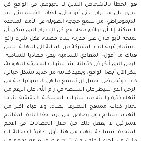
هو الخطأ بالأشخاص اللذين لا يحبوهم. في الواقع كل
شيء على ما يرام. حتى أبو مازن، القائد الفلسطيني غير
الديموقراطي. من سمع حججه الطويلة في الأمم المتحدة
لا يمكنه إلا أن يوافق معه. مع كل الإطراء الذي يمكن أن
نمنحه لأبو مازن على قدرته ببناء قصته، فكل شيء رائع
باستثناء فرية الدم المفبركة من البداية الى النهاية. ليس
هناك ما أقول- المعادي للسامية يبقى معاديا للسامية.
الرجل الذي أنكر في كتاباته منذ سنوات المحرقة اليهودية،
ينكر الآن أيضا الواقع، ويعيد كتابته من جديد بشكل خيالي،
كاذب وتحريضي. جميل ان نسمع ما هي الديموقراطية من
الرجل الذي سيطر على السلطة في رام الله، على الرغم من
انتهاء فترة ولايته منذ سنوات. المشكلة الحقيقية عندما
يختار كذاب ممنهج التصرف بغباء. ولا غباء اكثر من
التهديد بسلاح دون رصاص. من يريد حقا اعادة المفاتيح
لاسرائيل لا يفعل ذلك من خلال الخطابات في الامم
المتحدة. ببساطة يذهب من هنا بأول طائرة او بحالة ابو
مازن في الجزء الخلفي من شاحنة صغيرة مع دفعة من