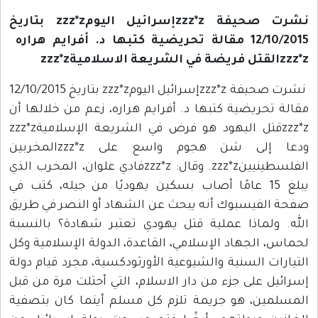
نشرت صحيفة zzz*zإسرائيل اليومzzz*z بتاريخ
12/10/2015 مقالة تحريضية كتبها د. أفرايم هراره
zzz*zالقتل فريضة في الشريعة الاسلاميةzzz*z
نشرت صحيفة zzz*zإسرائيل اليومzzz*z بتاريخ 12/10/2015
مقالة تحريضية كتبها د. أفرايم هراره، زعم من خلالها أن
zzz*zقتل اليهود هو فرض في الشريعة الإسلاميةzzz*z
ودعا إلى شن هجوم واسع على zzz*zالمخربين
الفلسطينيينzzz*z. وقال: zzz*zفادي علوان، المخرب الذي
يبلغ 15 عامًا أصاب بسكين يهوديًا من جيله، كتب في
صفحة الفيسبوك أنه يبحث عن الشهاد أو النصر في طريق
الله. ولماذا عملية قتل يهودي تعتبر شهادة؟ بالنسبة
لحماس، الجهاد الإسلامي، القاعدة، الدولة الإسلامية وكل
التيارات السنية والشيوعية الأورثودكسية، مجرد قيام دولة
إسرائيل على جزء من دار الاسلام، التي أحتلت مرة من قبل
المسلمين، هو جريمة تلزم كل مسلم أينما كان بتصفية