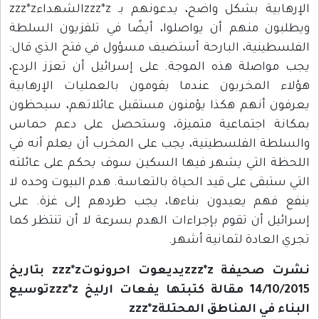
الإرهابية بشكل واضح، يدعونهم بـ zzz*zالشهداءzzz*z
ويطلبون منهم أن يواصلوا، أيضًا في تلفزيون السلطة
الفلسطينية، البارحة أستضيف مسؤول في فتح الذي قال:
يجب مواصلة هذه الموجة. على إسرائيل أن تعزز الردع،
هؤلاء المخربون عندما يقومون بالعمليات الإرهابية
يعرفون أنهم هكذا يؤمنون مستقبل عائلاتهم، سيحظون
بمكانة اجتماعية متميزة، وستحصل على دعم حماس
والسلطة الفلسطينية، يجب على المخرب أن يعلم أنه في
اللحظة التي يشهر فيها السكين سوف يحكم على عائلته
التي ستبقى على قيد الحياة بالتعاسة. هدم البيوت وحده لا
ينفع فهم يعيدون بناءها، يجب طردهم إلى غزة. على
إسرائيل أن تقوم بإجراءات الهدم بسرعة لا أن تنتظر كما
تجري العادة لثمانية أشهر.
نشرت صحيفة zzz*zيديعوت احرونوتzzz*z بتاريخ
14/10/2015 مقالة كتبتها يفعات ارليخ zzz*zتوسيع
البناء في المناطق المحتلةzzz*z