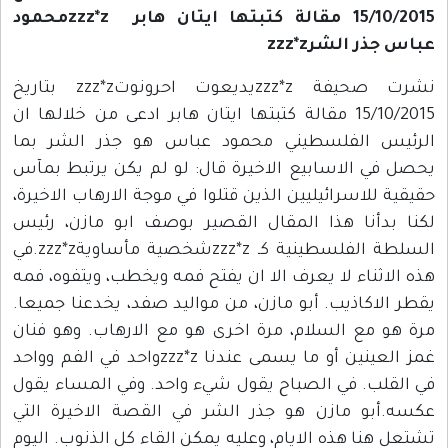
15/10/2015 مقالة كتبتها ايتان هابر zzz*zمحمود
عباس جذر الشرzzz*z
نشرت صحيفة zzz*zيديعوت احرونوتzzz*z بتاريخ
15/10/2015 مقالة كتبتها ايتان هابر ادعى من خلالها ان
الرئيس الفلسطيني محمود عباس هو جذر الشر بما
يحصل في الاسابيع الاخيرة قال: لو لم يكن يرتبط بمآس
حقيقية للاسرائيليين الذين قتلوا في موجة الارهاب الاخيرة،
لكنا بدأنا هذا المقال القصير بوصف ابو مازن، رئيس
السلطة الفلسطينية كـ zzz*zشخصية مأساويةzzz*z.في
هذه الاثناء لا يعرف الا ان يفتح فمه ويخطب، ويتفوه، فمه
يقطر الاكاذيب. أبو مازن، من مواليد صفد، يخدعنا جميعا.
مرة هو مع السلام، مرة اخرى هو مع الارهاب. وهو فنان
غمز العينين أو ما يسمى عندنا zzz*zواحد في الفم وواحد
في القلب. في الصباح يقول شيء واحد. وفي المساء يقول
عكسه.أبو مازن هو جذر الشر في القصة الاخيرة التي
تشتعل هنا هذه الايام، وعليه يمكن القاء كل الذنوب. اليوم