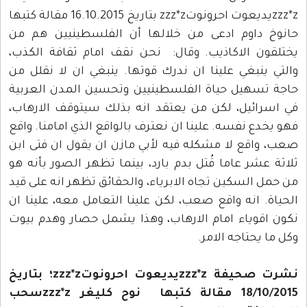
zzz*zيديعوت احرونوتzzz*z بتاريخ 16.10.2015 مقالة كتبها
حانوخ داوم ادعى من خلالها أن الفلسطينيين هم من
يختلقون الاكاذيب. وقال: نحن نقف امام ثقافة الكذب،
والتي ينبغي علينا ان ندرك قوتها. ينبغي ان لا نقلل من
حاجة تسهيل حياة الفلسطينيين وتحسين المدن العربية
في اسرائيل، لكن من يعتقد انه بذلك سيتوقف الارهاب،
فهو يخدع نفسه. علينا ان نعترف بالواقع الذي امامنا. واقع
صعب، واقع لا مشكله فيه لأبي مازن ان يقول ان فتى ابن
ثلاثة عشر عاما قُتل بدم بارد، بينما تظهر الصور بأنه هو
من حمل السكين تجاه الابرياء، والحقائق تظهر انه على قيد
الحياة. انه واقع صعب، لكن علينا التعامل معه، علينا ان
نكون اقوياء امام الارهاب، وهذا يشمل حصار وهدم بيوت
وكل ما يحتاجه الامر.
نشرت صحيفة zzz*zيديعوت احرونوتzzz*z؛ بتاريخ
18/10/2015 مقالة كتبها نوح كليغر zzz*zسحب