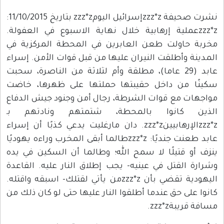
نشرت صحيفة zzz*zإسرائيل اليومzzz*z بتاريخ 11/10/2015:
zzz*zعملية إرهابية خلال نهاية الاسبوع في العفولة.
مخربة حاولت طعن العابرين في المحطة المركزية في
المدينة وأطلقت النيران عليها من قبل قوات الأمن. إسراء
عابد (29 عاما)، مطلقة وأم لثلاثة من الناصرة، سحبت
سكينًا من داخل حقيبتها حملتها على ظهرها، خاضت
مواجهات مع قوات الشرطة، رجال أمن وجنود جيش الدفاع
الذين كانوا بالمحطة، شتمتهم ونادتهم بـ
zzz*zالإرهابيينzzz*z. دان مارغليت يدعي كذبًا أن إسراء
عابد طعنت جنديًا: zzz*zطالما أبقى المخرب وراءه يهوديًا
ينزف أو قتيلًا لا سمح الله؛ وطالما أن السكين في يده
وشرارة القتل في عينيه- يجب إطلاق النار عليه. القاعدة
اليهودية تقضي بأن zzz*zمن يأتي لقتلك- اسبقه واقتله.
كانوا على حق عندما أطلقوا النار عليها حتى لو كان ذلك من
مسافة قريبةzzz*z.