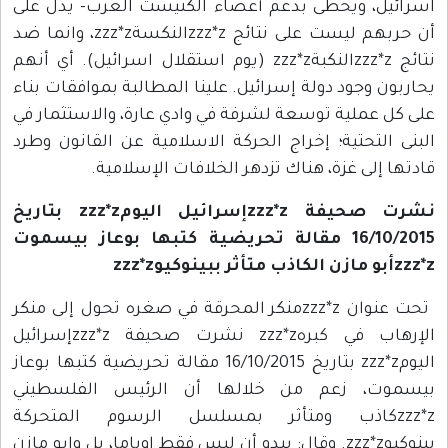
اسرائيل، ويحظى بدعم أعضاء الكنيست العرب- يدل على
أن حربهم ليست على نتائج zzz*zالنكسةzzz*z، وانما ضد
نتائج zzz*zالنكبةzzz*z (يوم استقلال اسرائيل). أي أنهم
يحاربون وجود دولة إسرائيل. علينا المطالبة بموافقات بناء
على كل عملية توسعة لشرفة في وادي عارة، والاستثمار في
البنى التحتية؛ إخراج الحركة الاسلامية عن القانون وطرد
قادتها إلى غزة، هناك تزدهر الخلافات الإسلامية.
نشرت صحيفة zzz*zإسرائيل اليومzzz*z بتاريخ
16/10/2015 مقالة تحريضية كتبها بوعاز بيسموت
zzz*zأبو مازن الكاذب متأثر ببينوكيوzzz*z
تحت عنوان zzz*zمنكر المحرقة في صغره تحول إلى منكر
الإرهاب في كبرهzzz*z نشرت صحيفة zzz*zإسرائيل
اليومzzz*z بتاريخ 16/10/2015 مقالة تحريضية كتبها بوعاز
بيسموت، زعم من خلالها أن الرئيس الفلسطيني
zzz*zكاذب ومتأثر بمسلسل الرسوم المتحركة
بينوكيوzzz*z. وقال: يبدو أن ليس فقط اوباما، بل وابو مازن