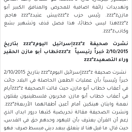
وتهديدات زائفة اضافية للمحرض والمنافق الكبير أبو
مازنzzz*z. رئيس حزب zzz*zييش عتيدzzz*z هاجم:
zzz*zهذا ليس خطابًا، هذا فصل قذف وتشهير بشع
وكاذبzzz*z.
نشرت صحيفة zzz*zإسرائيل اليومzzz*z بتاريخ
2/10/2015 خبراً رئيسياً zzz*zخطاب أبو مازن الحقير
وراء التصعيدzzz*z
نشرت صحيفة zzz*zإسرائيل اليومzzz*z بتاريخ 2/10/2015
خبراً رئيسياً بأن عمليات الطعن الحاصلة في البلاد جائت
في أعقاب خطاب أبو مازن، حيث قالت الصحيفة zzz*zأيام
في أعقاب خطاب أبو مازن: مخربون فلسطينيون يقتلون
نعمة وايتان هينكين أمام أعين أطفالهما الأربعةzzz*z.
ونشرت الصحيفة مقالة تحريضية كتبها درور ايدار، الذي
زعم أن القرآن يعترف بأن لليهود وحدهم حق في القدس،
حيث قال: ما قيل هنا لا يتعلق ببعد ديني مبسط صرف: فهو