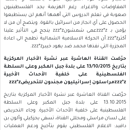
المفاوضات والاغراء. رغم الهزيمة يجد الفلسطينيون
صعوبة في تعلم الدروس التي أهمها أنهم لن يستطيعوا
الحصول على أي انجاز من اسرائيل بالقوة. ويتضح أن من لا
يؤمن بـ zzz*zعمى شمشونzzz*z ينجح في التأثير علينا
أكثرzzz*z.أن الحركة الاسلامية الشمالية تطمح الى اعادة
المجزرة التي نفذها محمد ضد يهود خيبرzzz*z.
حرّضت القناة العاشرة عبر نشرة الأخبار المركزية
بتاريخ 13/10/2015 على بلدة جبل المكبر وعلى السلطة
الفلسطينية على خلفية الأحداث الأخيرة
zzz*zمراسلون إسرائيليون مجندون للتحريضzzz*z
حرّضت القناة العاشرة عبر نشرة الأخبار المركزية بتاريخ
13.10.2015 على بلدة جبل المكبر وعلى السلطة
الفلسطينية على خلفية الأحداث الأخيرة. وجاء التحريض
على لسان مراسلي ومحللي القناة، تسفي يحزكيلي وألون بن
دافيد: الاعلام الفلسطيني يقوم بتأجيج ودعم العمليات