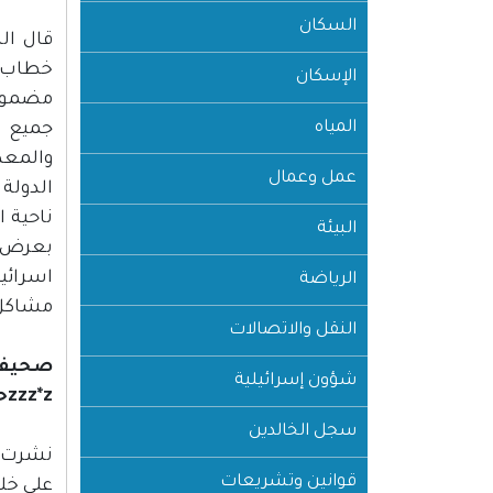
السكان
خطاب ا
الإسكان
مضمون 
المياه
جميع ا
والمعدا
عمل وعمال
البيئة
بعرض ا
اسرائي
الرياضة
مشاكل 
النقل والاتصالات
شؤون إسرائيلية
zzz*zحنين زعبي مخربة وعدوةzzz*z
سجل الخالدين
قوانين وتشريعات
على خل