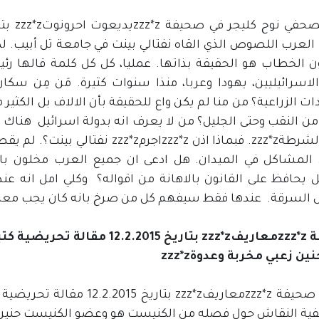
لعرب اللصوص الذي القاه نفتالي بينت في جامعة تل أبيب. لكن
الخطاب هو الحقيقة بذاتها. عمليا، كل كل كلمة قالها رئي
لاسرائيليين، يهودا وعربا، منذا سنوات كثيرة. مَن مِن س
ت الزراعية؟ من منا لم يكن واع للحقيقة بأن الالاف بل الكثير
ناحية الشرطةzzz*z. فبماذا اذن zz*z
لمشاكل في الميدان. هل ادعى ان جميع العرب مخلون بالقان
ل يحافظ على القانون بالاهانة من اقواله؟ وكلي امل انه ع
السرقة. عندها فقط سيفهم كل من صرخ بانه كان يجب معرفة
صحيفة zzz*zمعاريفzzz*z بتاريخ
نشرت صحيفة zzz*zمعاريفzzz*z
فية النقاش حول فصله من الكنيست هو وعضو الكنيست حنين 