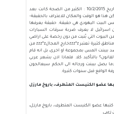
قال الصحفي نوح كليجر في صحيفة zzz*zيديعوت احرونوتzzz*z بتاريخ 10/2/2015 : الكثير من الضجة كانت بعد
 هذا هو الوقت والمكان للاعتراف بالحقيقة-
س البيت اليهودي هي حقيقة. حقيقة يعرفها
كان اسرائيل لا يعرف ضربة سرقات السيارات
 من البيوت التي بُنيت من دون رخصة على اراضي
الدولة من النقب وحتى الجليل؟ من لا يعرف انه بدولة اسرائيل هناك مناطق كثيرة تعتبر zzz*zخارج المجالzzz*z من
zاجرمzzz*z نفتالي بينت؟. لم يقصد بيبنت المس بمجموعة او اخرى، بل انه قام
ون؟ بالتأكيد كلا. فلماذا اذن يشعر عربي
ندما يصل بيبنت ورجاله الى الحكم سيعالجون
 الواقع قبل سنوات كثيرة.
 12.2.2015 مقالة تحريضية كتبها عضو الكنيست المتطرف، باروخ مارزل
 بتاريخ 12.2.2015 مقالة تحريضية كتبها عضو الكنيست المتطرف، باروخ مارزل،
زعبي.