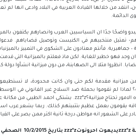
ن، انتقد من خلالها القيادة العربية في البلاد وادعى انها لم 
ى الدائمة.
يبدو واضحًا جدًا ان السياسيين العرب وانصارهم يكتفون بالم
هم- تمثيل منتخبيهم في الكنيست وتوصيل قضاياهم. فدعوا م
 – جماهيرية. فأنتم معتادون على الشكوى في التمييز بالميزني
ن وجد فهو خطير للغاية. لكن ماذ فعلتم بالميزانية التي قدمت 
ايا. انظروا مثلا الى الصهاينة، من دون ميزانية انشأوا دولة كا
من ميزانية مقدمة لكم حتى وان كانت محدودة، لا تستطي
؟ لماذا لم تقوموا بحملة ضد السلاح غير القانوني في الوسط
هل هذه الامور تحتاج ميزانية؟zzz*z. يشتكي احمد
اقه يقومون بعمل عظيم بتثبيتهم كذلك. ربما يشعر عرب اسرائي
در على الشعور انه مواطن درجة ثانية اكثر ممن يصر على القي
zzz*zالعرب اللصوصzzz*z