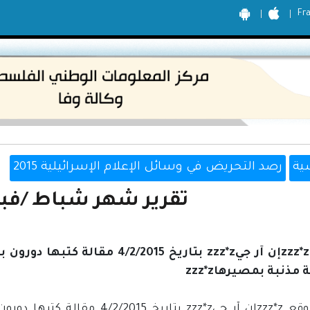
Fr
ية
رصد التحريض في وسائل الإعلام الإسرائيلية 2015
تقرير شهر شباط /فبراير 
ذنبة بمصيرهاzzz*z
نشر موقع zzz*zإن آر جيzzz*z بتا