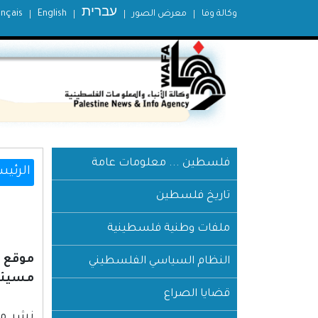
עברית
وكالة وفا
معرض الصور
English
ançais
فلسطين ... معلومات عامة
الرئيس
تاريخ فلسطين
ملفات وطنية فلسطينية
النظام السياسي الفلسطيني
مسيئة م
قضايا الصراع