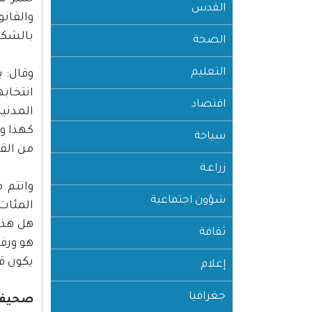
القدس
والقانو
بالشكو
الصحة
التعليم
وقال: 
انتخاب
اقتصاد
المدنية
كهذا وا
سياحة
من القض
زراعـة
وانتم 
شؤون اجتماعية
المئات
ثقافة
هو ورف
يكون قا
إعلام
جغرافيا
صحيفة zzz*zيديعوت احرونوتzzz*z بتاريخ 10/2/2015 الصحفي نوح كليجر 