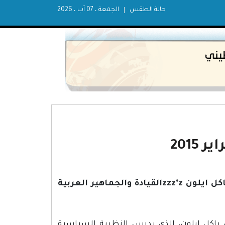
حالة الطقس
الجمعة ، 07 آب ، 2026
2015
موقع zzz*zإن آر جيzzz*z بتاريخ 4/2/2015 مقالة كتبها دورون باكل ايلون zzz*zالقيادة والجماهير العربية
ريخ 4/2/2015 مقالة كتبها دورون باكل ايلون، الذي يدرس النظرية السياسية