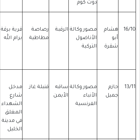
دوت كوم
م
مصور وكالة
الرقبة
رصاصة
قرية برقة
خلال تغطيته
الأناضول
مطاطية
برام الله
مسيرة
ة
التركية
سلمية في
قرية برقة
مصور وكالة
ساقه
قنبلة غاز
مدخل
أثناء تغطيته
الأنباء
الأيمن
شارع
مواجهات بين
الفرنسية
الشهداء
جنود الاحتلال
المغلق
وراشقي
في مدينة
الحجارة في
الخليل
المكان