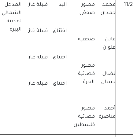
د
مصور
اليد
قنبلة غاز
المدخل
تغطية
ن
صحفي
الشمالي
تظاهرة
لمدينة
سلمية
البيرة
اختناق
قنبلة غاز
صحفية
ن
اختناق
قنبلة غاز
مصور
ل
فضائية
ن
الحرة
اختناق
قنبلة غاز
مصور
رة
فضائية
فلسطين