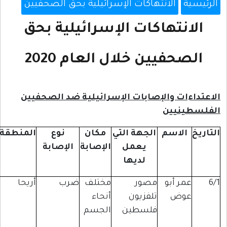
لانتهاكات الإسرائيلية بحق الصحفيين
هاكات الإسرائيلية بحق
يين خلال العام 2020
 والإصابات الإسرائيلية ضد الصحفيين
ين
سم
الجهة التي
مكان
نوع
المنطقة
ملاحظات
يعمل
الإصابة
الإصابة
لديها
بو
مصور
مختلف
ضرب
أريحا
أثناء تغطية
تلفزيون
أنحاء
فعالية
فلسطين
الجسم
شعبية ضد
مصادرة