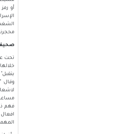
أو رمز
الإسرائ
الشغب ا
محجرنا.
صحيفة "هآرتس"؛ بت
خلالها 
يتقبل" 
وقال: 
لاشعال
مساعدي
فهم ذل
افعال 
المهمة 