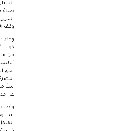
الشبان
صلاة ي
الغربي
وقف ال
من مرت
"بالنسب
بحق ال
النصر؟
سنًا من
عن جد 
وأضاف:
الهيكل،