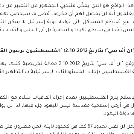
"هذا الواقع هو الذي يمكّن منتخبي الجمهور من التعبير عن
يعلمون أنه لن يحصل لهم أي مكروه، أقصى ما سيحصل لهم ه
 مع تعاظم المشاكل التي تواجه دولة إسرائيل لا يمكن الت
 ليس فقط في مناطق يهودا والسامرة بل في الجليل والنقب، حكمًا ذ
تاريخ 2.10.2012؛ "الفلسطينيون يريدون القيام بتطهير نازي"
الفلسطينيين بإخلاء المستوطنات الإسرائيلية ب"التطهير النا
 الإسلام يلزم الفلسطينيين بعدم إجراء اتفاقيات سلام مع الكف
ل هي أرض إسلامية مقدسة ليس لليهود جزء فيها، لذا لن يواف
ا دولة اليهود.
ثانيًا: نحن لن نقبل بحدود 67 كما هي كحدود ثابتة. نحن