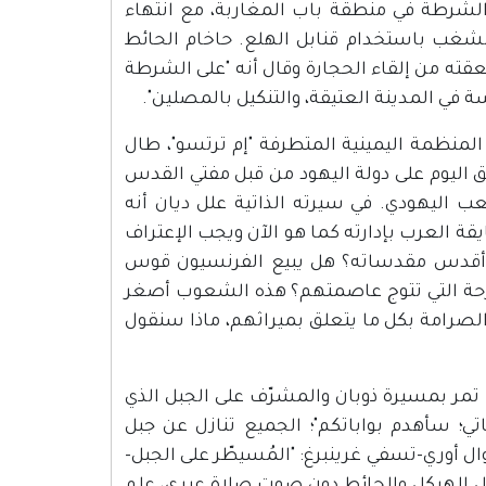
الشرطة في منطقة باب المغاربة، مع انتهاء
غب باستخدام قنابل الهلع. حاخام الحائط
ته من إلقاء الحجارة وقال أنه "على الشرطة
في المدينة العتيقة، والتنكيل بالمصلين".
بتاريخ 9.10.2012 بقلم رئيس خلية المنظمة اليمينية المتطرفة "إم ترتسو"، طال
ما يُطلق اليوم على دولة اليهود من قبل مفتي القدس
اليهودي. في سيرته الذاتية علل ديان أنه
يقة العرب بإدارته كما هو الآن ويجب الإعتراف
 أقدس مقدساته؟ هل يبيع الفرنسيون قوس
ضرحة التي تتوج عاصمتهم؟ هذه الشعوب أصغر
الصرامة بكل ما يتعلق بميراثهم، ماذا سنقول
تمر بمسيرة ذوبان والمشرّف على الجبل الذي
ًا- "إذا لم تأتوا إلى بواباتي؛ سأهدم بواباتكم"؛ الجميع تنازل عن جبل
ال أوري-تسفي غرينبرغ: "المُسيطّر على الجبل-