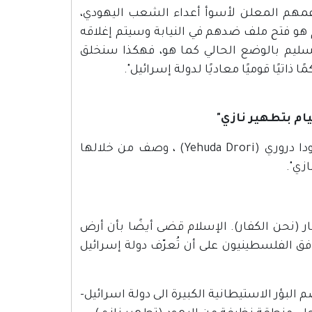
 دعمهم المعلن لأسوأ أعداء الشعب اليهودي،
و فتح ملف ضدهم في النيابة وسيتم إغلاقه
سليم بالوضع الحالي كما هو، فهكذا سنخلق
اتيًا قوميًا معاديًا لدولة إسرائيل".
نشر موقع "ان أف سي" بتاريخ 2.10.2012 مقالة تحريضية كتبها يهودا دروري (Yehuda Drori) ، وصف من خلالها
زي".
ار (نحن الكفار). الإسلام قضى أيضًا بأن أرض
ق الفلسطينيون على أن تُعرّف دولة إسرائيل
 مصرون على ضم البؤر الاستيطانية الكبيرة الى دولة اسرائيل-