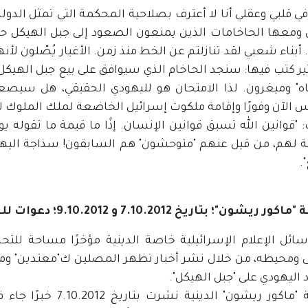
في قلبي وعقلي أنا لا أعترف بصلاحية المحكمة التي تمثل الدو
 ومعها الحاخامات الذين يمنعون الصعود إلى جبل الهيكل حتى
 أبناء شعبي لقد تنازلتم عن الخط منذ زمن. الأغيار يُصّلون لأنه
ير كتب فيها: سنجد الحاخام الذي سيوافق على بيع جبل الهيكل
ناه" وميغرون. لذا الامتحان هو لليهودي الحقيقي، هل سيصعد
الآن وفورًا وإقامة ملكوت إسرائيل الخاضعة لملك الملوك لا 
"قوانين الله تسبق قوانين الإنسان. إذًا ما قيمة ما تقوله يو
ة لهم، من قيل عنهم "متوحشون" هم السابقون! سذاجة اليهود!.
.
ن"؛ بتاريخ 7.10.2012 و 9.10.2012؛ دعوات للسيطرة على المسجد الأٌقصى
سائل الإعلام الإسرائيلية خاصة الدينية مؤخرًا مساحة ل
 ومحيطه، من خلال نشر أخبار تظهر المصلين ك"معتدين" وم
 اليهودي على "جبل الهيكل".
صحيفة "ماكور ريشون" 