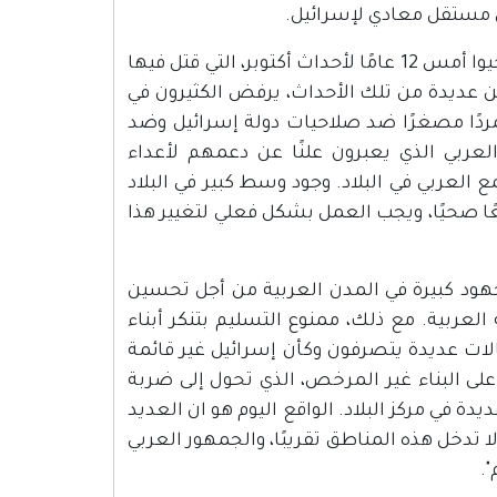
ي مستقل معادي لإسرائيل.
وقال أساف غولان (Assaf Golan) كاتب المقالة: "في الوسط العربي أحيوا أمس 12 عامًا لأحداث أكتوبر، التي قتل فيها
نين عديدة من تلك الأحداث، يرفض الكثيرون في
ردًا مصغرًا ضد صلاحيات دولة إسرائيل وضد
العربي الذي يعبرون علنًا عن دعمهم لأعداء
 العربي في البلاد. وجود وسط كبير في البلاد
ًا صحيًا، ويجب العمل بشكل فعلي لتغيير هذا
جهود كبيرة في المدن العربية من أجل تحسين
العربية. مع ذلك، ممنوع التسليم بتنكر أبناء
جالات عديدة يتصرفون وكأن إسرائيل غير قائمة
لى البناء غير المرخص، الذي تحول إلى ضربة
دة في مركز البلاد. الواقع اليوم هو ان العديد
ا تدخل هذه المناطق تقريبًا، والجمهور العربي
.