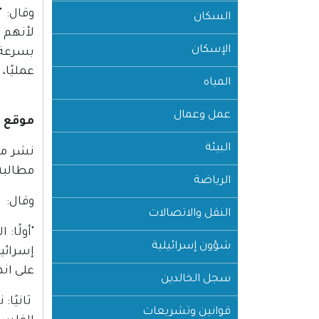
وقال: 
السكان
لأنهم 
الإسكان
بسرعة.
عمليًا،
المياه
عمل وعمال
موقع "ان أف سي"؛ ب
البيئة
مطالبة 
الرياضة
وقال:
النقل والاتصالات
"أولًا:
شؤون إسرائيلية
إسرائي
على انه
سجل الخالدين
قوانين وتشريعات