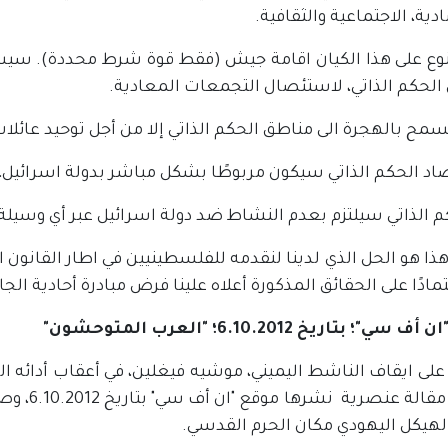
دية، الاجتماعية والثقافية.
نوع على هذا الكيان اقامة جيش (فقط قوة شرط محددة). سيس
الحكم الذاتي، لاستئصال التجمعات المعادية.
هذا هو الحل الذي لدينا لنقدمه للفلسطينيين في اطار القانون ا
تمادًا على الحقائق المذكورة أعلاه علينا فرض مبادرة أحادية ال
ي"؛ بتاريخ 6.10.2012؛ "العرب المتوحشون"
 على ايقاف الناشط اليميني، موشيه فيغلين، في أعقاب أدائه 
فايس مقا
الهيكل اليهودي مكان الحرم القدسي.