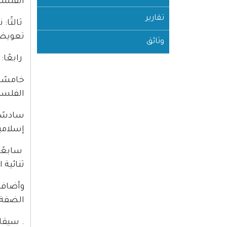
الفلسط
تقارير
ثالثًا:
تعويض ا
وثائق
رابعًا:
خامسًا
الفلسط
سادسًا
إسلامي
سابعًا
ثنائية 
وأضاف: 
الضفة ا
. سيقا