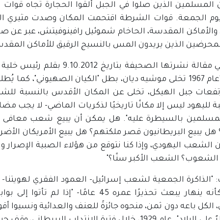
 المسلمين الذين صلوا في الجبل ألقوا الحجارة تجاه قوات 
وم الجمعة. قوات الشرطة اقتحمت المكان وصدت مثيري الش
 والأماكن المقدسة، الحاخام شموئيل رافينوفيتش، عبر عن صعق
محرضين الذين يريدون المس بالنسيج الرقيق للأماكن المقدسة 
وجاء في مقالة نشرتها الصحيفة 
كوبل: "عام 1967 تخلى موشيه ديان، بطل "الكيان الصهيوني"، ك
فعات جبل الهيكل، تخلى عن المكان الأقدس بالنسبة للشعب 
ة لليهود ليس إلا مكانًا تاريخيًا لذكريات الماضي- لا يجب مضا
مسلمين بالسيطرة عليه". هل يمكن أن يبيع شعب معافى
 هل يبيع البريطانيون قصر ملكتهم؟ هل يبيع الأمريكان الأ
 الشعب اليهودي، وإذا كنا نتوقع من هؤلاء الصبية الإصرار و
الشعوب؟ الشعب الأكبر سنًا؟"
 "الذاكرة الجمعية لشعب إسرائيل- العمود الفقري لهويتنا- 
يبدو وكأنه ينهار يبعث تحذيرًا عمره 45 عام
 الكل باعه دون ثمن، منحوه جائزةً للعنف والعدائية ونسيوا أقو