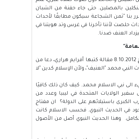
 البريطاني، وقف جبل الهيكل والحائط دون صوت صلاة عبري، علم
نكلين بالمصلين. حتى جاء حفنة من الشبان
ُغرر بنا "ثمن الشجاعة سيكون مطابقًا لأحداث
داث حلصت لأننا تأخرنا في غرس وتد هويتنا في
يزداد العنف ضدنا.
تحت عنوان "لا تنتظروا ربيعًا إسلاميًا" نشرت صحيفة "هآرتس" بتاريخ 8.10.2012 مقالة كتبها أفرايم هراري، دعا من
النبي محمد "العنيف"، ولأن الإسلام كدين "لا
لى نبي الاسلام محمد. كيف كان ذلك كافيًا
 سفير الولايات المتحدة في ليبيا وعدد من
ب الكبرى باستيلائهم على الدولة؟ ان مفتاح
ود في الحديث النبوي. فحسب الاسلام كانت
كامل. وهذا الحديث النبوي أصل من الأصول