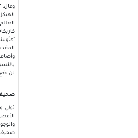
وقال: "
الهيكل
العالم.
كاريكات
"هأولب
المقدس 
وأضاف: 
بالنسب
لن يقع"
صحيفة "ماكور ريشو
تولي و
الأقصى
والوجود