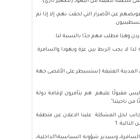
ى منطقة نظيفة من اليهود (تطهير نازي).
تعويضهم عن الأضرار التي لحقت بهم، إلا إذا تم
فلسطينيون.
أردن وهذا مطلب مهم جدًا بالنسبة لنا.
ذا لا يجب الربط بين غزة ويهودا والسامرة.
المدينة العتيقة (ستسيطر على الأقصى جهة
يس مقبولًا عليهم. هم يتآمرون لإقامة دولة
من ناحيتنا".
الجانب لحل المشكلة. علينا الاعلان عن منطقة
التالية: 1
السامرة، وسيدير شؤونه السياسية\الداخلية،