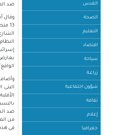
القدس
ضد الم
الصحة
13 مت
التعليم
الشارع
النظام
اقتصاد
إسرائيل
يعارض و
سياحة
الواقع"
زراعـة
وأضاف:
شؤون اجتماعية
البنى ا
الأقلية
ثقافة
بالنسب
ضد الدو
إعلام
من المن
في هذه
جغرافيا