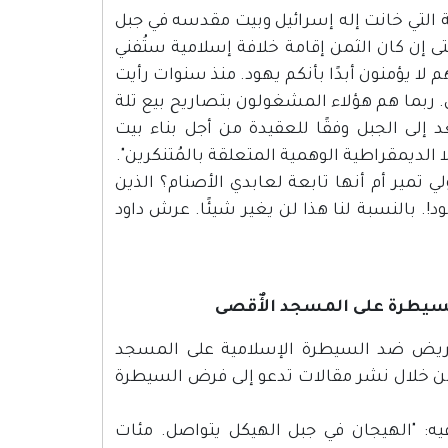
لة التي خانت إله إسرائيل وبيت مقدسه في جبل
 إن كان الثمن إقامة خلافة إسلامية ستُفني
م لا يؤمنون أبدًا بأنكم يهود. منذ سنوات رأيت
. ربما هم هؤلاء المشغولون بتصاريح بيع تلة
 إلى الجبل وفقًا للعقيدة من أجل بناء بيت
الديمقراطية الوهمية المتعلقة بالمُتنكرين".
لي تمير أم أنها تابعة لعابدي الأصنام؟ الذين
 بالنسبة لنا هذا لن يغير شيئًا. عرش داود
لتحريض ضد السيطرة الإسلامية على المسجد
ن خلال نشر مقالات تدعو إلى فرض السيطرة
الدينية نشرت بتاريخ 7.10.2012 خبرًا جاء فيه: "الهيجان في جبل الهيكل يتواصل. مئات