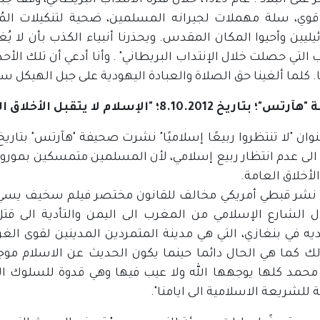
مُسيطّرٌ على البلاد". عام 1929، خلال فترة الانتداب
 قوي، سلة مهملات لجيرانه المسلمين، ضحية لتنكيلات المُ
يليين وأحيوا المكان المقدس. ويحذرنا أنبياء الكذب بأن لا ي
لتي حصلت خلال الإنتداب البريطاني" . وأنا أدعي أن تلك الأح
 كلما ألغينا حق الصلاة والعبادة اليهودية على جبل الهيكل س
اريخ 8.10.2012؛ "الإسلام لا يتقبل الأخلاق العامة"
الى عدم انتظار ربيع إسلامي، لأن المسلمين متمسكين بموروث 
الأخلاق العامة.
" نشر قبطي أمريكي مخالف للقانون مختصر فيلم سخيف يسيء ا
 الشارع الإسلامي من المغرب الى اليمن والتأدية الى قتل
ه في بنغازي، التي هي مدينة المتمردين المدينين لقوى الغر
ك كما هي الحال دائما حينما يكون الحديث عن الاسلام موج
محمد كلها يوجهها الله ولا عيب فيها وهي قدوة للسلوك ال
للشريعة الاسلامية الى ايامنا".