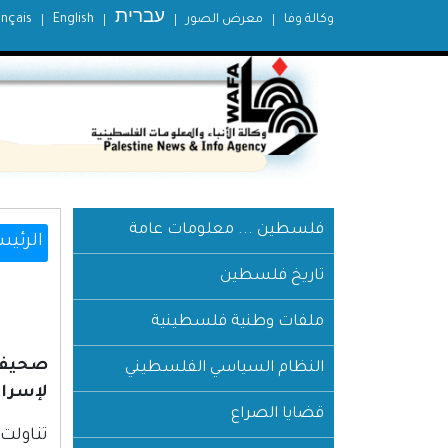
עברית
وكالة وفا
معرض الصور
English
ançais
فلسطين ... معلومات عامة
الرئيس
تاريخ فلسطين
ملفات وطنية فلسطينية
النظام السياسي الفلسطيني
لإسرائ
قضايا الصراع