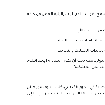
مح لقوات الأمن الإسرائيلية العمل في كافة
لدولي. هذه يجب أن تكون المبادرة الإسرائيلية.
جانب لحل المشكلة".
الصلاة في الحرم القدسي، كتب البروفسور هيلل
لة عنصرية نشرها موقع "ان أف سي" بتاريخ 6.10.2012، وصف من خلالها العرب ب"المتوحشين"، ودعا إلى