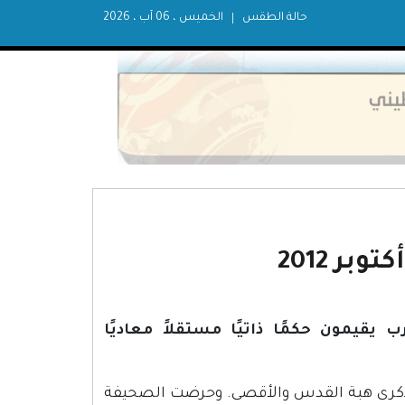
حالة الطقس
الخميس ، 06 آب ، 2026
بر 2012
2.10.201؛ "المواطنون العرب يقيمون حكمًا ذاتيًا مستقلاً معاديًا
لت المقالة الإفتتاحية لصحيفة "ماكور ريشون" بتاريخ 2.10.2012 ذكرى هبة القدس والأقصى. وحرضت الصحيفة