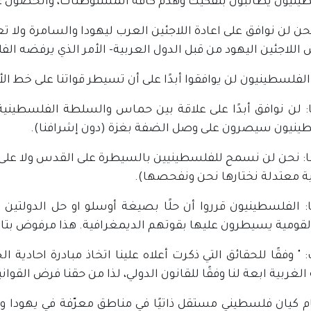
ينيون يطالبون بتفكيك وهدم كافة المستوطنات، والحصول عل
 نحن لن نوافق على اعادة اللاجئين العرب ليهودا والسامرة ولا 
للاجئين اليهود من قبل الدول العربية- الأمر الذي يرفضه ال
 الفلسطينيون لن يوافقوا أبدًا على أن تسيطر قواتنا على خط ال
: لن نوافق أبدًا على علاقة بين حماس والسلطة الفلسطينية ل
ينيون سيصرون على وصل الضفة بغزة (دون إشرافنا).
: نحن لن نسمح للفلسطينيين بالسيطرة على القدس ولا على 
ة معتدلة نختارها نحن ونفحصها).
: الفلسطينيون قرروا أن حلًا بصيغة أوسلو او حل الدولتين ل
القومية يسيطرون عليها بقوتهم الديمغرافية. هذا مرفوض بتاتًا 
" وفقًا للحقائق التي ذكرت أعلاه علينا اتخاذ مبادرة احادية 
لغربية ابعة لنا وفقًا للقانون الدولي، لذا من حقنا فرض القوانين 
م كيان فلسطيني مستقل ذاتيًا في مناطق معرّفة في يهودا و