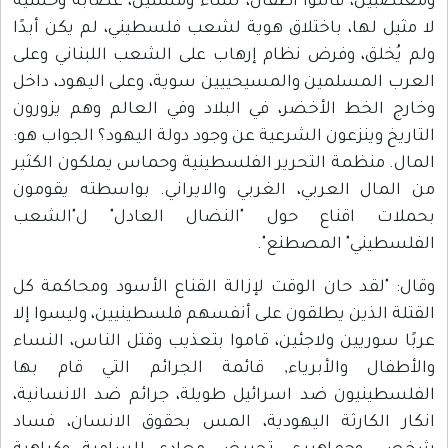
ومغتصبين، قاتلوا أطفال، نساء ومسنين، عصابة وحشية
لا مثيل لها، باختلاق هوية لشعب فلسطيني، لم يكن أبدًا
ولم يُخلق، وفرض نظام إرهاب على الشعب اللبناني وعلى
العرب المسلمين والمسيحييين سوية، وعلى اليهود، داخل
وخارج الخط الأخضر، في البلاد وفي العالم وهم يزورون
التاريخ وينزعون الشرعية عن وجود دولة اليهود؟ الجواب هو:
المال. منظمة التحرير الفلسطينية وحماس يملكون الكثير
من المال العربي، الغربي والايراني. بواسطته يقومون
بحملات اقناع حول "النضال العادل" ل"الشعب
الفلسطيني" المصطنع".
وقال: "لقد حان الوقت لإزالة القناع الأسود ومحاكمة كل
القتلة الذين يطلقون على أنفسهم فلسطينيين، وليسوا إلا
عربًا سوريين ولاجئين، قاموا بتعذيب وقتل الناس، النساء
والأطفال والأبرياء, قائمة الجرائم التي قام بها
الفلسطينيون ضد اسرائيل طويلة، جرائم ضد الانسانية،
انكار الكارثة اليهودية، المس بحقوق الانسان، فساد