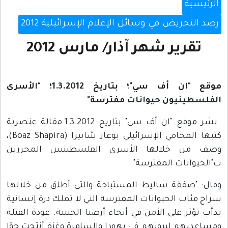
الرئيسية
رصد التحريض في وسائل الإعلام الإسرائيلية 2012
تقرير شهر آذار/ مارس 2012
موقع "ان أف سي"؛ بتاريخ 1.3.2012؛ "الأسرى
الفلسطينيون حيوانات مفترسة"
نشر موقع "ان أف سي" بتاريخ 1.3.2012 مقالة عنصرية
كتبها المحامي الإسرائيلي بوعاز شابيرا (Boaz Shapira)،
وصف من خلالها الأسرى الفلسطينيين المحررين
ب"الحيوانات المفترسة".
وقال: "صفقة شاليط المستباحة والتي أطلق من خلالها
سراح مئات الحيوانات المفترسة التي لا تملك ذرة إنسانية
بدأت تؤثر على الأمن في أنحاء أرضنا الحبيبة. عودة القتلة
ومساعديهم لبيوتهم في يهودا والسامرة وغزة أنتجت جوًا