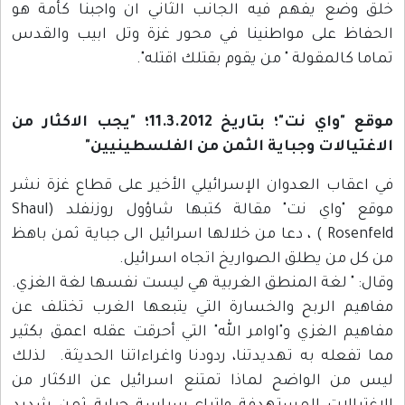
خلق وضع يفهم فيه الجانب الثاني ان واجبنا كأمة هو
الحفاظ على مواطنينا في محور غزة وتل ابيب والقدس
تماما كالمقولة " من يقوم بقتلك اقتله".
موقع "واي نت"؛ بتاريخ 11.3.2012؛ "يجب الاكثار من
الاغتيالات وجباية الثمن من الفلسطينيين"
في اعقاب العدوان الإسرائيلي الأخير على قطاع غزة نشر
موقع "واي نت" مقالة كتبها شاؤول روزنفلد (Shaul
Rosenfeld ) ، دعا من خلالها اسرائيل الى جباية ثمن باهظ
من كل من يطلق الصواريخ اتجاه اسرائيل.
وقال: " لغة المنطق الغربية هي ليست نفسها لغة الغزي.
مفاهيم الربح والخسارة التي يتبعها الغرب تختلف عن
مفاهيم الغزي و"اوامر الله" التي أحرقت عقله اعمق بكثير
مما تفعله به تهديدتنا، ردودنا واغراءاتنا الحديثة. لذلك
ليس من الواضح لماذا تمتنع اسرائيل عن الاكثار من