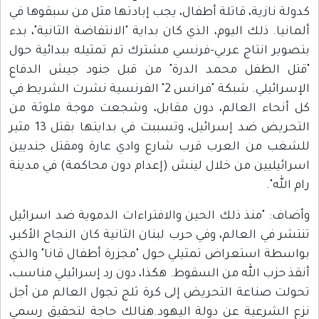
كدولة نازية، قاتلة أطفال، يجب إبادتها مثل من سبقوها في
ألمانيا. ذلك اليوم، الذي كان بداية "الانتفاضة الثانية"، بدء
بتصوير انتاج عربي-فرنسي مشترك تم تمثيله ببدائية حول
"قتل الطفل محمد الدرة" من قبل جنود جيش الدفاع
الإسرائيلي. شبكة "فرانس 2" الفرنسية نشرت الشريط في
كل أنحاء العالم، دون مقابل، وشجعت موجة ملوثة من
التحريض ضد إسرائيل، وتسببت في بدايتها بقتل 13 مثير
للشغب من العرب قرب شارع وادي عارة ومقتل جنديين
اسرائيليين من خلال لينش (إعدام دون محاكمة) في مدينة
رام الله".
وأضاف: "منذ ذلك الحين والافتراءات الدموية ضد اسرائيل
تنتشر في العالم، وفي حرب لبنان الثانية كان النجاح الأكبر،
بواسطة استعراض تمثيلي حول "مجزرة أطفال قانا" والذي
أنقذ حزب الله من السقوط. هكذا، دون رد إسرائيلي مناسب،
تحولت صناعة التحريض إلى كرة ثلج تجول العالم من أجل
نزع الشرعية عن دولة اليهود.هنالك حاجة لتحقيق رسمي