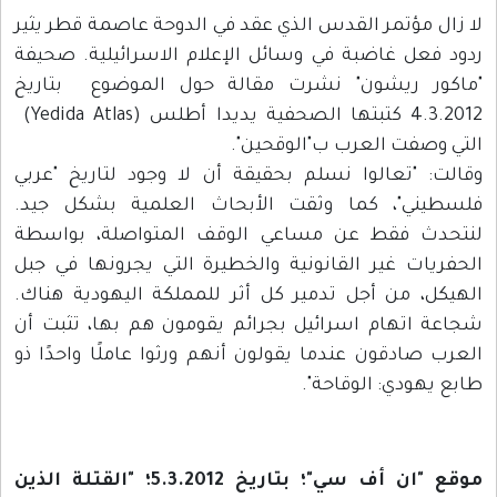
لا زال مؤتمر القدس الذي عقد في الدوحة عاصمة قطر يثير
ردود فعل غاضبة في وسائل الإعلام الاسرائيلية. صحيفة
"ماكور ريشون" نشرت مقالة حول الموضوع بتاريخ
4.3.2012 كتبتها الصحفية يديدا أطلس (Yedida Atlas)
التي وصفت العرب ب"الوقحين".
وقالت: "تعالوا نسلم بحقيقة أن لا وجود لتاريخ "عربي
فلسطيني"، كما وثقت الأبحاث العلمية بشكل جيد.
لنتحدث فقط عن مساعي الوقف المتواصلة، بواسطة
الحفريات غير القانونية والخطيرة التي يجرونها في جبل
الهيكل، من أجل تدمير كل أثر للمملكة اليهودية هناك.
شجاعة اتهام اسرائيل بجرائم يقومون هم بها، تثبت أن
العرب صادقون عندما يقولون أنهم ورثوا عاملًا واحدًا ذو
طابع يهودي: الوقاحة".
موقع "ان أف سي"؛ بتاريخ 5.3.2012؛ "القتلة الذين