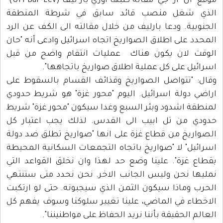
موقع "ان ار جي" مقاله كتبها اوري بار ليف (Uri Bar-Lev)
الذي شغل منصب قائد سابق في شرطة المنطقة
الجنوبية. ودعا بارليف من خلال مقالته الى الكف عن الرد
المحدد على اطلاق الصواريخ اتجاه اسرائيل وادعى أنه "حان
الوقت لان يكون هناك عمليات انتقام واضح من قبل
اسرائيل على كل عملية اطلاق صواريخ باتجاهها".
وقال: "تتواصل الصواريخ وقذائف القسام بالسقوط على
اراضي دولة اسرائيل. اليوم "محور غزة" هو شريط حدودي
لمنطقة اشدود وبئر السبع وغدا سيكون "محور غزة" شريط
حدودي من تل ابيب الى القدس. لذلك يجب اعتبار كل
الصواريخ من قطاع غزة على انها "صواريخ تطلق ضد دولة
اسرائيل" لا "صواريخ باتجاه التجمعات السكانية المحيطة
بقطاع غزة". علينا وضع حد لهذا وان نخلق القواعد التي
نمليها نحن وليس الجانب الاخر. نحن نحدد متى ستنتهي
الحرب وماذا سيكون الثمن الذي سيجبونه. حتى لو ارتكبت
الاخطاء في الماضي، علينا تغيير سلوكنا وسوف يفهم كل
العالم الحقيقة بأننا نريد الحفاظ على مواطنيننا".