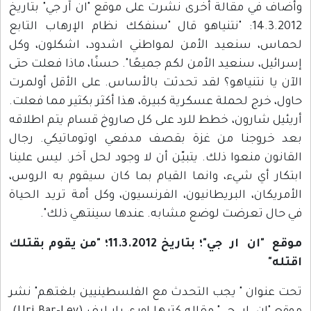
وأضاف في مقالة أخرى نشرت على موقع "ان آر جي" بتاريخ
14.3.2012: "نتنياهو قال "سنفكك نظام الإرهاب التابع
لحماس، سنعيد الأمن لمواطني اشدود، اشكلون، وكل
إسرائيل، سنعيد الأمن لكم جميعًا". حسنًا، ماذا فعلت حتى
الآن يا نتنياهو؟ لقد تحدثت بالأساس. على الأقل أولمرت
حاول، خرج لحملة عسكرية كبيرة، هذا أكثر بكثير مما فعلت.
أريئيل شارون، خطط للرد على كل صاروخ قسام يتم اطلاقه
بعد خروجنا من غزة بقصف مدفعي اوتوماتيكي. رجال
القانون منعوا ذلك. يتبيّن أن لا وجود لحل آخر. ليس علينا
ابتكار أي شيء، وانما القيام بما كان سيقوم به الروس،
الأمريكان، البريطانيون، الفرنسيون، وكل أمة تريد الحياة
في حال تعرضت لوضع مشابه. عندها سينتهي ذلك".
موقع "ان ار جي"؛ بتاريخ 11.3.2012؛ "من يقوم بقتلك
اقتله"
تحت عنوان " يجب التحدث مع الفلسطينيين بلغتهم" نشر