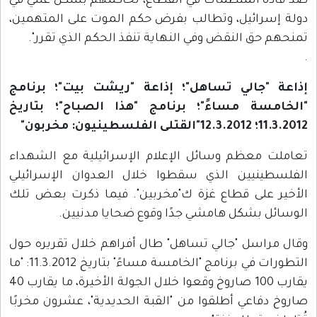
ضد قادة المنظمات في القطاع، تحاكمهم بشكل علني في
دولة إسرائيل، وتطالب بفرض حكم الموت على المتهمين،
تمنحهم حق النقض وفي النهاية تنفذ الحكم الذي تقرر".
.
إذاعة "جالي تساهل"؛ إذاعة "ريشت بيت"؛ برنامج
"الخامسة مساءً"؛ برنامج "هذا الصباح"؛ بتاريخ
11.3.2012؛ 12.3.2012"القتلى الفلسطينيون: مخربون"
تعاملت معظم وسائل الإعلام الإسرائيلية مع الشهداء
الفلسطينيين الذي سقطوا خلال العدوان الإسرائيلي
الأخير على قطاع غزة ك"مخربين". فيما ذكرت بعض تلك
الوسائل بشكل هامشي جدًا وقوع ضحايا مدنيين.
وقال مراسل "جالي تساهل" طال أفراهم خلال تقريره حول
التطورات في برنامج "الخامسة مساءً" بتاريخ 11.3.2012: "ما
يقارب 100 صاروخ وقعوا خلال الجولة الأخيرة، ما يقارب 40
صاروخ دفاعي أطلقوا من "القبة الحديدية"، عشرون مخربًا