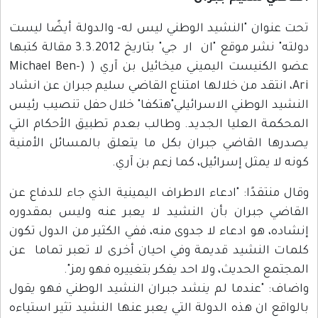
تحت عنوان "النشيد الوطني ليس له- والدولة أيضًا ليست
دولته" نشر موقع "ان ار جي" بتاريخ 3.3.2012 مقالة كتبها
عضو الكنيست اليميني ميخائيل بن آري ( (Michael Ben-
Ari، انتقد من خلالها امتناع القاضي سليم جبران عن انشاد
النشيد الوطني الاسرائيلي"هتكفا" خلال حفل تنصيب رئيس
المحكمة العليا الجديد. وطالب بعدم تطبيق الأحكام التي
يصدرها القاضي جبران بكل ما يتعلق بالمسائل الأمنية
كونه لا يمثل إسرائيل، كما زعم بن آري.
وقال منتقدًا: "ادعاء الاطراف اليمينية الذي جاء للدفاع عن
القاضي جبران بأن النشيد لا يعبر عنه وليس بمقدوره
إنشاده، هو ادعاء لا جدوى منه، ففي الكثير من الدول تكون
كلمات النشيد قديمة وفي احيان أخرى لا تعبر تماما عن
المجتمع الحديث، ولا احد يفكر بتغييره فهو رمز".
واضاف: "عندما لم ينشد جبران النشيد الوطني فهو يقول
بالواقع ان هذه الدولة التي يعبر عنها النشيد تثير استياءه