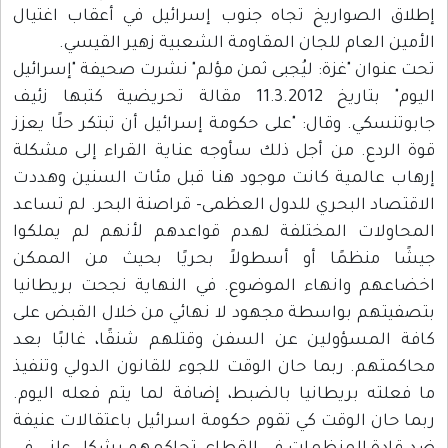
إطلاق الصواريخ تجاه جنوب إسرائيل في أعقاب اغتيال
الأمين العام للجان المقاومة الشعبية زهير القيسي.
تحت عنوان "غزة: ليُجبى ثمن مؤلم" نشرت صحيفة "إسرائيل
اليوم" بتاريخ 11.3.2012 مقالة تحريضية كتبها زئيف
جابوتنسكي. وقال: "على حكومة إسرائيل أن تبتكر حلًا يعزز
قوة الردع. من أجل ذلك سأوجه عناية القراء إلى مشكلة
إرهاب عالمية كانت موجود هنا قبل مئات السنين وهددت
الاقتصاد البحري للدول العظمى- قراصنة البحر. لم تساعد
المحاولات المختلفة لهدم قواعدهم لأنهم لم يملكوا
جيشًا منظمًا أو أسطولاً بحريًا بحيث من الممكن
اخضاعهم وانهاء الموضوع. في النهاية نجحت بريطانيا
بتصفيتهم بواسطة مجهود لا نهائي من خلال القبض على
كافة المسؤولين عن السفن وقتلهم شنقًا، غالبًا بعد
محاكمتهم. ربما حان الوقت للجوء للقانون الدولي وتنفيذ
ما فعلته بريطانيا بالضبط، إضافة لما يتم فعله اليوم.
ربما حان الوقت كي تقوم حكومة اسرائيل باعتقالات عنيفة