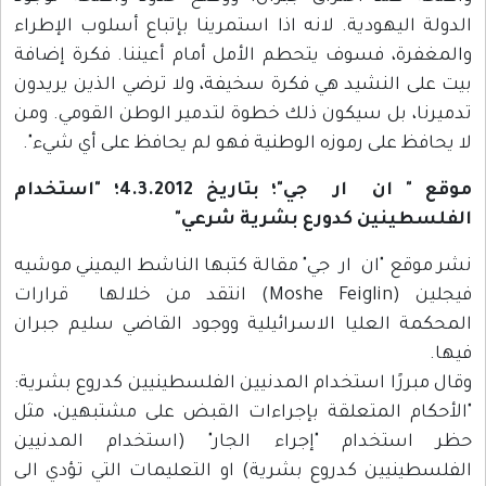
الدولة اليهودية. لانه اذا استمرينا بإتباع أسلوب الإطراء
والمغفرة، فسوف يتحطم الأمل أمام أعيننا. فكرة إضافة
بيت على النشيد هي فكرة سخيفة، ولا ترضي الذين يريدون
تدميرنا، بل سيكون ذلك خطوة لتدمير الوطن القومي. ومن
لا يحافظ على رموزه الوطنية فهو لم يحافظ على أي شيء".
موقع " ان ار جي"؛ بتاريخ 4.3.2012؛ "استخدام
الفلسطينين كدورع بشرية شرعي"
نشر موقع "ان ار جي" مقالة كتبها الناشط اليميني موشيه
فيجلين (Moshe Feiglin) انتقد من خلالها قرارات
المحكمة العليا الاسرائيلية ووجود القاضي سليم جبران
فيها.
وقال مبررًا استخدام المدنيين الفلسطينيين كدروع بشرية:
"الأحكام المتعلقة بإجراءات القبض على مشتبهين، مثل
حظر استخدام "إجراء الجار" (استخدام المدنيين
الفلسطينيين كدروع بشرية) او التعليمات التي تؤدي الى