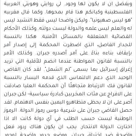
ويفضل ان لا يكون لها وجود. لي روايتي وهويتي العربية
الفلسطينية وكيانكم هذا قام بمحوها. وكما قال مقربيه
"هو ليس صهيونيا". وليكن واضحا ليس فقط النشيد ليس
له والعلم ليس علمه والدولة ليست دولته. وكذلك الأحكام
القضائية المتعلقة بالمسائل الأمنية. هكذا بالنسبة
للجدار الفاصل، الذي اضطرت المحكمة إلى إصدار أمر
بإيقاف بناءه بناءً على أمر أصدره جبران. وكذلك الأمر
بالنسبة لقانون المواطنة عندما انضم للأقلية التي تريد
إغراق إسرائيل بما يسمى "لم الشمل". لقد كان القاضي
الوحيد الذي دعم الالتماس الذي قدمه اليسار بالنسبة
لقانون فك الارتباط متجاهلًا أن المحكمة العليا صادقت
على الافراج عن مئات المخربين كبادرة سياسية- لكن جبران
أصر على ان لا يحظى متظاهرو اليمين بنفس الاهتمام. لقد
حصل القاضي جبران على شرعية دوس رموز الدولة. الرموز
الوطنية ليست حسب الطلب في أي دولة كانت الا اذا
اختارت الدولة الانتحار. يجب ان يكون هناك ردود فعل
واضحة ضد اختراق جبران. ووضع حدود واضحة لوجود