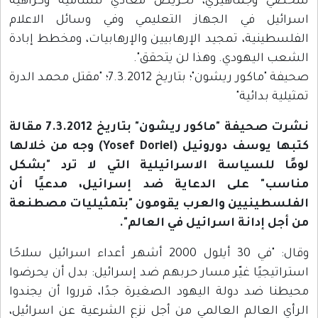
شخصي وجماهيري، تحريض معادي للسامية وكراهية
اسرائيل في الجهاز التعليمي وفي وسائل الاعلام
الفلسطينية، تمجيد الإرهابيين والإرهابيات، ومخطط إبادة
الشعب اليهودي. وهذا لن يتحقق".
صحيفة "ماكور ريشون"؛ بتاريخ 7.3.2012؛ "مقتل محمد الدرة
تمثيلية بدائية"
نشرت صحيفة "ماكور ريشون" بتاريخ 7.3.2012 مقالة
كتبها يوسف دوروئيل (Yosef Doriel) وجه من خلالها
لومًا للسياسة الاسرائيلية التي لا ترد "بشكل
مناسب" على الدعاية ضد إسرائيل، مدعيًا أن
الفلسطينيين والعرب يقومون "بتمثيليات مصطنعة
من أجل إدانة اسرائيل في العالم".
وقال: "في 30 أيلول 2000 أشهر أعداء اسرائيل سلاحًا
استراتيجيًا غيّر مسار حربهم ضد إسرائيل: بدل أن يحرضوا
محيطنا ضد دولة اليهود الصغيرة جدًا، قرروا أن يجندوا
الرأي العالم العالمي من أجل نزع الشرعية عن اسرائيل،