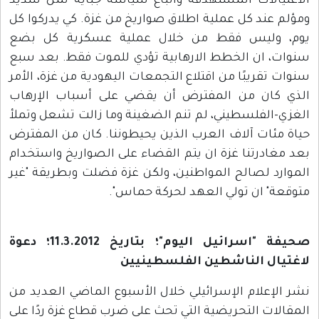
الاغتيالات المستهدفة واتباع سياسة جباية ثمن شديد
ومؤلم عند كل عملية اطلاق صواريخ من غزة. كي يدركوا كل
يوم، وليس فقط من خلال عملية عسكرية كل بضع
سنوات، ان الخطط الارهابية تؤدي للموت فقط. بعد سبع
سنوات تقريبًا من اقتلاع التجمعات اليهودية من غزة، الأمر
الذي كان من المفترض أن يقضي على أسباب الإرهاب
الغزي-الفلسطيني، لم تنم الضغينة وما زالت تشعل وتملأ
حياة مئات آلاف العرب الذين يحيطوننا. كان من المفترض
بعد مغادرتنا غزة ان يتم القضاء على الصواريخ واستخدام
الموارد لصالح المواطنين، ولكن غزة فضلت وبطريقة "غير
متوقعة" ان تولي العهد لحركة حماس".
صحيفة "اسرائيل اليوم"؛ بتاريخ 11.3.2012؛ دعوة
لاغتيال الناشطين الفلسطينيين
نشر الإعلام الإسرائيلي خلال الأسبوع الماضي العديد من
المقالات التحريضية التي تحث على ضرب قطاع غزة ردًا على