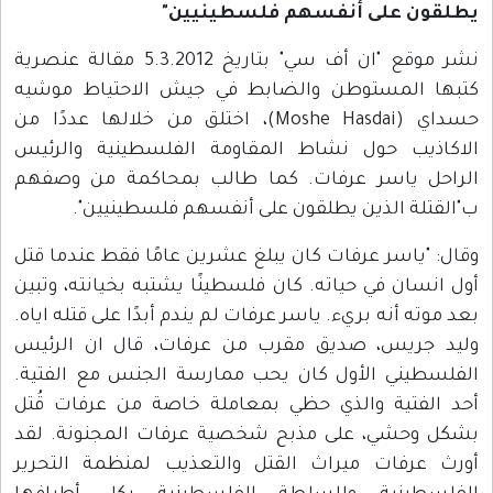
يطلقون على أنفسهم فلسطينيين"
نشر موقع "ان أف سي" بتاريخ 5.3.2012 مقالة عنصرية
كتبها المستوطن والضابط في جيش الاحتياط موشيه
حسداي (Moshe Hasdai)، اختلق من خلالها عددًا من
الاكاذيب حول نشاط المقاومة الفلسطينية والرئيس
الراحل ياسر عرفات. كما طالب بمحاكمة من وصفهم
ب"القتلة الذين يطلقون على أنفسهم فلسطينيين".
وقال: "ياسر عرفات كان يبلغ عشرين عامًا فقط عندما قتل
أول انسان في حياته. كان فلسطينًا يشتبه بخيانته، وتبين
بعد موته أنه بريء. ياسر عرفات لم يندم أبدًا على قتله اياه.
وليد جريس، صديق مقرب من عرفات، قال ان الرئيس
الفلسطيني الأول كان يحب ممارسة الجنس مع الفتية.
أحد الفتية والذي حظي بمعاملة خاصة من عرفات قُتل
بشكل وحشي، على مذبح شخصية عرفات المجنونة. لقد
أورث عرفات ميراث القتل والتعذيب لمنظمة التحرير