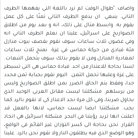
واضاف: "طوال الوقت لم نرد باللغة التي يفهمها الطرف
الثاني. ينبغي ان يدفع الطرف الثاني ثمنًا على كل عمل
يقوم به. وابسط مثال على ذلك، انه و بعد يوم من اطلاق
الصواريخ على اسرائيل، علينا ان نعلم الطرف الثاني انه
وفي غضون ثلاث ساعات سوف نقوم بقصف بيوت منازل
مئة قيادي من حركة حماس في غزة. نمنح ثلاث ساعات
لمغادرة المنازل ومن لا يقوم بذلك سوف يتحمل التبعات.
لسنا بحاجة للاعتذار من احد. قيادة حماس هي التي تسيطر
على غزة وعليها تحمل الثمن. اليوم نقوم بجباية ثمن محدد
جدا، وفقط يتم الحاق الضرر بمن اطلق الصواريخ وليس
من يرسلهم. مشكلتنا ليست مقابل العربي الوحيد الذي
يحاول ضربنا، وفي كل مرة نجد الاعذار كي لا نقوم بالرد كما
يجب. مشكلتنا ايضا ليست حماس، لانها بالفعل قد
اعلنت انها تريد رؤيتنا في البحر. مشكلة اسرائيل هي اتخاذ
القرار. نحن بحاجة الى كسر التوزان غير القائم في الواقع،
وهو الوضع الذي فيه يطلقون النار ولا نقوم نحن بالرد. علينا