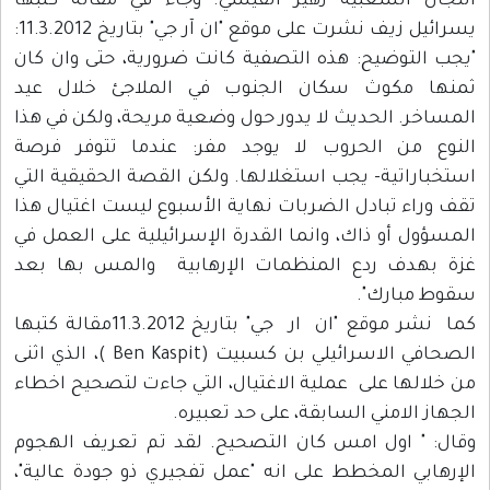
اللجان الشعبية زهير القيسي. وجاء في مقالة كتبها
يسرائيل زيف نشرت على موقع "ان آر جي" بتاريخ 11.3.2012:
"يجب التوضيح: هذه التصفية كانت ضرورية، حتى وان كان
ثمنها مكوث سكان الجنوب في الملاجئ خلال عيد
المساخر. الحديث لا يدور حول وضعية مريحة، ولكن في هذا
النوع من الحروب لا يوجد مفر: عندما تتوفر فرصة
استخباراتية- يجب استغلالها. ولكن القصة الحقيقية التي
تقف وراء تبادل الضربات نهاية الأسبوع ليست اغتيال هذا
المسؤول أو ذاك، وانما القدرة الإسرائيلية على العمل في
غزة بهدف ردع المنظمات الإرهابية والمس بها بعد
سقوط مبارك".
كما نشر موقع "ان ار جي" بتاريخ 11.3.2012مقالة كتبها
الصحافي الاسرائيلي بن كسبيت (Ben Kaspit )، الذي اثنى
من خلالها على عملية الاغتيال، التي جاءت لتصحيح اخطاء
الجهاز الامني السابقة، على حد تعبيره.
وقال: " اول امس كان التصحيح. لقد تم تعريف الهجوم
الإرهابي المخطط على انه "عمل تفجيري ذو جودة عالية"،