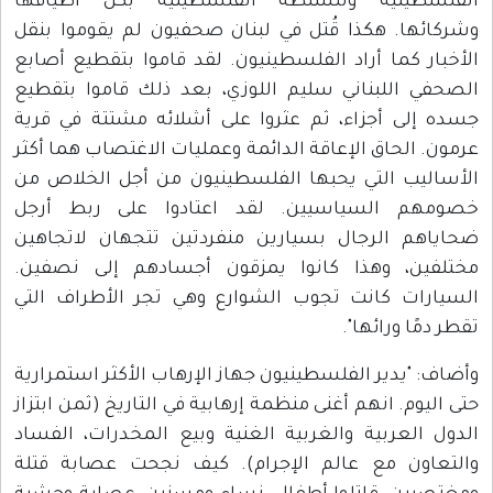
الفلسطينية وللسلطة الفلسطينية بكل أطيافها
وشركائها. هكذا قُتل في لبنان صحفيون لم يقوموا بنقل
الأخبار كما أراد الفلسطينيون. لقد قاموا بتقطيع أصابع
الصحفي اللبناني سليم اللوزي، بعد ذلك قاموا بتقطيع
جسده إلى أجزاء، ثم عثروا على أشلائه مشتتة في قرية
عرمون. الحاق الإعاقة الدائمة وعمليات الاغتصاب هما أكثر
الأساليب التي يحبها الفلسطينيون من أجل الخلاص من
خصومهم السياسيين. لقد اعتادوا على ربط أرجل
ضحاياهم الرجال بسيارين منفردتين تتجهان لاتجاهين
مختلفين، وهذا كانوا يمزقون أجسادهم إلى نصفين.
السيارات كانت تجوب الشوارع وهي تجر الأطراف التي
تقطر دمًا ورائها".
وأضاف: "يدير الفلسطينيون جهاز الإرهاب الأكثر استمرارية
حتى اليوم. انهم أغنى منظمة إرهابية في التاريخ (ثمن ابتزاز
الدول العربية والغربية الغنية وبيع المخدرات، الفساد
والتعاون مع عالم الإجرام). كيف نجحت عصابة قتلة