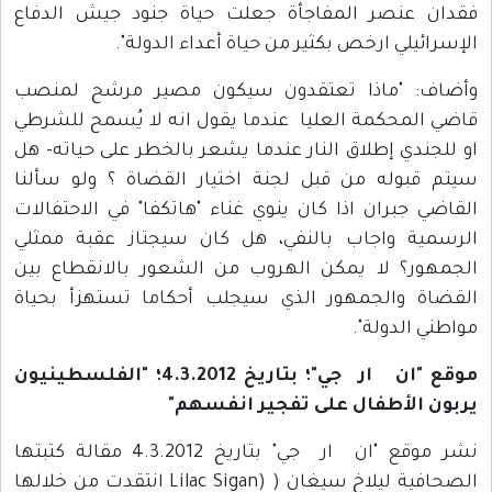
فقدان عنصر المفاجأة جعلت حياة جنود جيش الدفاع
الإسرائيلي ارخص بكثير من حياة أعداء الدولة".
وأضاف: "ماذا تعتقدون سيكون مصير مرشح لمنصب
قاضي المحكمة العليا عندما يقول انه لا يُسمح للشرطي
او للجندي إطلاق النار عندما يشعر بالخطر على حياته- هل
سيتم قبوله من قبل لجنة اختيار القضاة ؟ ولو سألنا
القاضي جبران اذا كان ينوي غناء "هاتكفا" في الاحتفالات
الرسمية واجاب بالنفي، هل كان سيجتاز عقبة ممثلي
الجمهور؟ لا يمكن الهروب من الشعور بالانقطاع بين
القضاة والجمهور الذي سيجلب أحكاما تستهزأ بحياة
مواطني الدولة".
موقع "ان ار جي"؛ بتاريخ 4.3.2012؛ "الفلسطينيون
يربون الأطفال على تفجير انفسهم"
نشر موقع "ان ار جي" بتاريخ 4.3.2012 مقالة كتبتها
الصحافية ليلاخ سيغان ( (Lilac Sigan انتقدت من خلالها