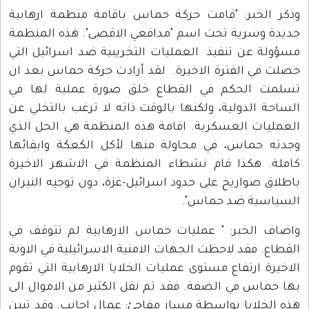
وذكر الخبر: "قامت حركة حماس باقامة منظمة ارهابية
جديدة وسرية تحت اسم "مدافعي الاقصى". هذه المنظمة
مسؤولة عن تنفيذ العمليات التخريبية ضد اسرائيل التي
حصلت في الفترة الاخيرة. لقد أرادت حركة حماس بعد ان
تسلمت الحكم في القطاع خلق صورة عملية لها في
الساحة الدولية، ولكنها بالوقت ذاته لا ترغب بالتخلي عن
العمليات العسكرية. اقامة هذه المنظمة هي الحل الذي
وجدته حماس، في محاولة منها لأكل الكعكة وابقائها
كاملة. هكذا قام نشطاء المنظمة في الاشهر الاخيرة
باطلاق صواريخ على حدود اسرائيل-غزة، دون توجيه النيران
السياسية ضد حماس".
واضاف الخبر: " عمليات حماس الارهابية لم تتوقف في
القطاع. فقد لاحظت الجهات الامنية الاسرائيلية في الاونة
الاخيرة ارتفاع مستوى عمليات الخلايا الارهابية التي تقوم
بها حماس في الضفة. فقد تم نقل الكثير من الاموال الى
هذه الخلايا بواسطة مسار مفاجئ: عمال اجانب. وقد تبين