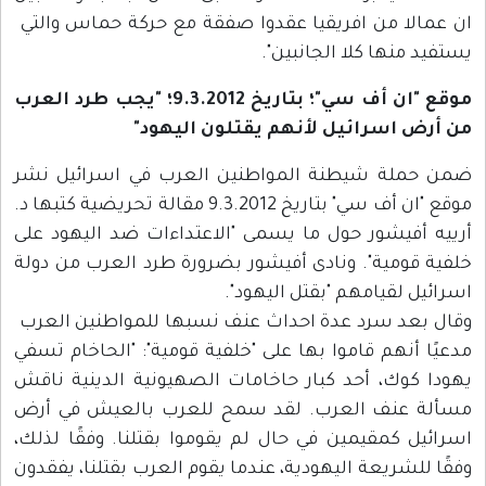
ان عمالا من افريقيا عقدوا صفقة مع حركة حماس والتي
يستفيد منها كلا الجانبين".
موقع "ان أف سي"؛ بتاريخ 9.3.2012؛ "يجب طرد العرب
من أرض اسرائيل لأنهم يقتلون اليهود"
ضمن حملة شيطنة المواطنين العرب في اسرائيل نشر
موقع "ان أف سي" بتاريخ 9.3.2012 مقالة تحريضية كتبها د.
أرييه أفيشور حول ما يسمى "الاعتداءات ضد اليهود على
خلفية قومية". ونادى أفيشور بضرورة طرد العرب من دولة
اسرائيل لقيامهم "بقتل اليهود".
وقال بعد سرد عدة احداث عنف نسبها للمواطنين العرب
مدعيًا أنهم قاموا بها على "خلفية قومية": "الحاخام تسفي
يهودا كوك، أحد كبار حاخامات الصهيونية الدينية ناقش
مسألة عنف العرب. لقد سمح للعرب بالعيش في أرض
اسرائيل كمقيمين في حال لم يقوموا بقتلنا. وفقًا لذلك،
وفقًا للشريعة اليهودية، عندما يقوم العرب بقتلنا، يفقدون