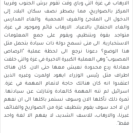
الارهاب في غزة التي وباي وقت تقوم برش الجنوب وقريبا
المركز بالصواريخ، مما يضطر نصف سكان البلاد إلى
الدخول الى الملاجئ والغرف المحمية والغاء المدارس
والغاء الاحتفال بالاعياد. الارهاب قائم وموجود في غزة،
متواجد بقوة وبتنظيم، ويقوم على جمع المعلومات
الاستخبارية. الى متى تسمح دولة ذات سيادة بتحمل مثل
هذا الوضع؟ دعونا نرجع الى لحظة عملية "الرصاص
المصبوب" وهي العملية الكبيرة الاخيرة في غزة والتي خلقت
معادلة ردع محدودة نعيش معها حتى الان. كان هناك
اطراف مثل رئيس الوزراء ايهود اولمرت وغيره الذين
اعتقدوا انه كان هنالك حاجة لاتمام المهمة في غزة.
اسرائيل لم تنه المهمة كالعادة وتنازلت عن سيادتها.
ثمرة ذلك نأكلها الان وسوف نستمر باكلها الى ان نفهم
ان لا احد سوف يقوم بتنظيف غزة من الصواريخ والقذائف
غيرنا، والارهاب، للاسف الشديد، لا يفهم الا لغة واحد
فقط".