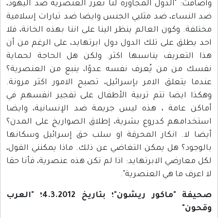
وأضافت: "الدول المجاورة لنا تعزز العنصرية ضد اليهود،
ضد النساء، ضد مثليي الجنس وايضا ضد تيارات إسلامية
مختلفة. وكون العالم ينظر الينا على اننا بهذه الخانة، فلا
احد يطلق على تلك الدول دول ابرتهايد، على الرغم من أن
هذا التعريف يناسبها اكثر. ولكن هل الحاجة لحماية
نفسك من من يُعرف نفسه عدوًا، ينبع من العنصرية؟
عندما يتعلق الامر بإسرائيل، تصبح الامور اكثر مرونة.
وهكذا ايضا تتم تربية الأطفال على تفجير انفسهم في
أماكن عامة ، هذه ليس جريمة ضد الإنسانية، وايضا
استخدامهم كدروع بشرية، إطلاق الصواريخ على المدن؟
أيضا لا. انكار المحرقة او سلب حق إسرائيل وسكانها
بالوجود؟ هل يمكن التغاضي عن ذلك. ماذا يمكنني القول،
لكل معارضي الابرتهايد: اذا لم تكن هذه عنصرية، فأنا حقا
لا اعرف ما هي العنصرية".
صحيفة "ماكور ريشون"؛ بتاريخ 4.3.2012؛ "العرب
وقحون"