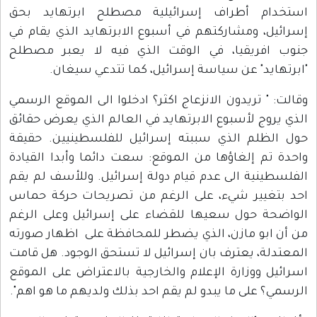
استخدام أطراف إسرائيلية مصطلح ابرتهايد بحق
إسرائيل، ومشاركتهم في أسبوع الابرتهايد الذي يقام في
جنوب افريقيا، في الوقت الذي فيه لا يعبر مصطلح
"ابرتهايد" عن سياسة إسرائيل، كما تتدعي سيغان.
وقالت: " تريدون الانزعاج اكثر؟ ادخلوا الى الموقع الرسمي
الذي يروج لأسبوع الابرتهايد في العالم الذي يعرض حقائق
حول الظلم الذي سببته إسرائيل للفلسطينيين. حقيقة
واحدة تم إلغاؤها من الموقع: سعت دائما وأبدا القيادة
الفلسطينية الى عدم قيام دولة إسرائيل. وللأسف لم يقم
احد بتغيير شيء، على الرغم من تصريحات حركة حماس
الواضحة حول سعيها للقضاء على إسرائيل وعلى الرغم
من أن ابو مازن، الذي يضطر للمحافظة على اظهار صورته
المعتدلة، يعترف بان إسرائيل لا تستحق الوجود. هل قامت
اسرائيل ووزارة الإعلام والخارجية بالاعتراض على الموقع
الرسمي؟ على ما يبدو لم يقم احد بذلك ولديهم ما هو اهم".