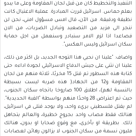
التنفيذ والتخطيط كان من قبل لجان المقاومة وعلى ما يبدو
بعلم حماس. اسرائيل قررت المبادرة. عملية الاغتيال كانت
نظيفة ودقيقة. من الآن، قال امس مسؤول امني، نحن لن
ننجر الى مزيد من التصعيد وتبادل الضربات، من الان
فصاعدا اذا لزم الامر سنبادر وسنعمل من اجل حماية
سكان اسرائيل وليس العكس".
واضاف: "علينا ان نحيي هذا التوجه الجديد، بل اكثر من ذلك،
علينا ان نثني على جيش الدفاع الاسرائيلي لجودة اداءه: حتى
كتابة هذه السطور تم قتل 15 مخربًا، ثلاثة منهم من لجان
المقاومة و12 من الجهاد( هذه ضربه ليست بسيطة
بالنسبة لهم)، اطلاق 100 صاروخا باتجاه سكان الجنوب،
حيث تم اعتراض 28 واحدًا منهم بواسطة "القبة الحديدية".
لم يقتل فلسطيني بريء واحد، ولا يوجد قتلى في اسرائيل،
هنالك فقط مصاب واحد بجروح خطيرة، والعالم يتجاهل
ذلك. بطريقة او بأخرى، مع وقوع ضحايا او بدون، هنالك
مليون نسمة من سكان الجنوب لا يزالون رهائن لعصابات