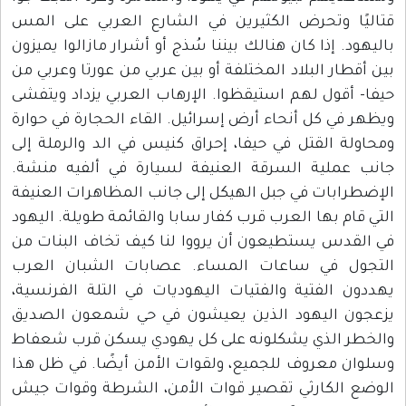
قتاليًا وتحرض الكثيرين في الشارع العربي على المس
باليهود. إذا كان هنالك بيننا سُذج أو أشرار مازالوا يميزون
بين أقطار البلاد المختلفة أو بين عربي من عورتا وعربي من
حيفا- أقول لهم استيقظوا. الإرهاب العربي يزداد ويتفشى
ويظهر في كل أنحاء أرض إسرائيل. القاء الحجارة في حوارة
ومحاولة القتل في حيفا، إحراق كنيس في الد والرملة إلى
جانب عملية السرقة العنيفة لسيارة في ألفيه منشة.
الإضطرابات في جبل الهيكل إلى جانب المظاهرات العنيفة
التي قام بها العرب قرب كفار سابا والقائمة طويلة. اليهود
في القدس يستطيعون أن يرووا لنا كيف تخاف البنات من
التجول في ساعات المساء. عصابات الشبان العرب
يهددون الفتية والفتيات اليهوديات في التلة الفرنسية،
يزعجون اليهود الذين يعيشون في حي شمعون الصديق
والخطر الذي يشكلونه على كل يهودي يسكن قرب شعفاط
وسلوان معروف للجميع، ولقوات الأمن أيضًا. في ظل هذا
الوضع الكارثي تقصير قوات الأمن، الشرطة وقوات جيش