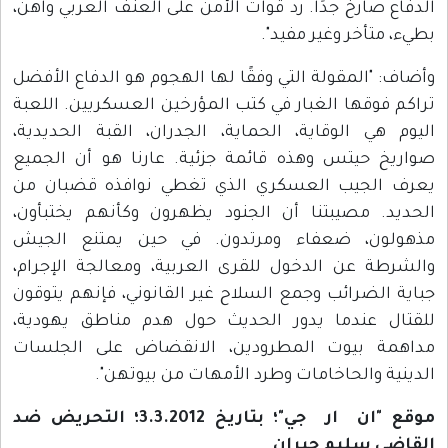
الدفاع صارخ جدًا. رد قوات الأمن على العنف العربي واهن،
بطيء، متأخر وغير مفيد".
وأضاف: "المقولة التي وفقًا لها الهجوم هو الدفاع الأفضل
تراكم فوقها الغبار في كتب المؤرخين العسكريين. اللعبة
اليوم هي الوقاية، الحماية، الجدران، القبة الحديدية،
صواريخ حيتس وهذه قائمة جزئية. عارنا هو أن الجميع
يعرف الجيب العسكري الذي تغطي نوافذه قضبان من
الحديد. مصيبتنا أن الجنود يظهرون وكأنهم يختبأون،
مذهولون، ضعفاء ومرتدون. في حين يمتنع الجيش
والشرطة عن الدخول للقرى العربية، ومعالجة الإجرام،
جباية الضرائب وجمع السلاح غير القانوني، فإنهم يتوقون
للقتال عندما يدور الحديث حول هدم مناطق يهودية،
مداهمة بيوت المطرودين، الانقضاض على الجلسات
الدينية والحاخامات وطرد الأمهات من بيوتهن".
موقع "ان ار جي"؛ بتاريخ 3.3.2012؛ التحريض ضد
القاضي سليم جبران