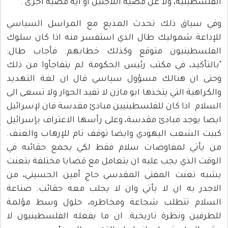
الفلسطينية، ولا عن قضية اللاجئين او أية قضية اخرى".
وفي سياق ذلك تحدث المذيع مع المراسل السياسي
للإذاعة شموليك طال الذي استفسر منه اذا كان سلوك
الفلسطينيون متوقع وكذلك خطابهم. فأجاب طال:
"بالتأكيد، في مكتب رئيس الحكومة لم يتفاجأوا من ذلك
وحتى ان هنالك مسؤول سياسي قال ان لغة التهديد
والكراهية التي يتخذها ابو مازن لا تفيد الحوار ولا تسعى الى
السلام. اذا كان للفلسطينيين مبادئ مقدسة فان لإسرائيل
ايضا يوجد مبادئ مقدسة، وعلى رأسها الاعتراف بإسرائيل
كبيت الشعب اليهودي وايضا توقف تام للإرهاب والعنف.
من يأتي لمفاوضات سلام فقط لكي يجمع حقائبه في
الوقت الذي يجب عليه ان يتعامل مع قضايا مختلفة بتعنت
يشبه تعنت المفتي المقدسي حاج أمين الحسيني، من
الاجدر به ان لا يأتي وان لا يجلب معه حقائب. صناعة
السلام تتطلب شجاعة ومخاطره، حلول وسط مؤلمة
للطرفين ونظرة تاريخية. ان ما يفعله الفلسطينيون لا