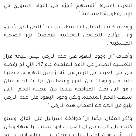
العرب اعتبروا أنفسهم كجزء من اللواء السوري في
الإمبراطورية العثمانية."
ووصف كاتب المقال الفلسطينيين ب- "اللص الذي سُرق،
وان هؤلاء اللصوص الوحشية تقمصت دور الضحية
المسكينة".
وأضاف "ان وجود اليهود على هذه الارض ليس نتيجة قرار
التقسيم الصادر عن الامم المتحدة عام 47، التي تم رفضه
من قبل العرب على الرغم من انه نزع من اليهود ما حصلوا
عليه من وعودات من بلفور وايضا من قرارات لجنة سان
رامو التي تمت الموافقة عليها من عصبة الامم التي
سبقت الامم المتحدة، ولكن وجود اليهود على هذه الارض
ينبع من انهم هم اصحاب هذه الارض."
وذكر المقال ايضًا ان" موافقة اسرائيل على اتفاق اوسلو
كانت على الرغم من ان العرب جاءوا لسلب اراضيها؛ ولكن
اسرائيل ومن اجل السلام وقعت على اتفاق اوسلو مع