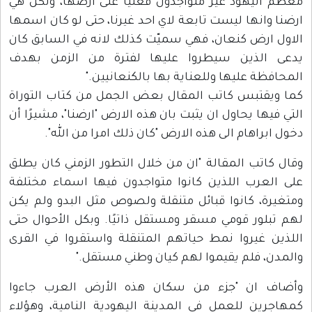
معظم اليهود غير متواجدون فعليًا على ارضها، ولكن هي
ارضنا وانها ليست تابعة لاي احد غيرنا، حتى لو كان اسمها
الاول ارض كنعان، فهي سميّت كذلك لانه في السابق كان
يدعى الذين سيطروا عليها لفترة من الزمن بهدف
المحافظة عليها وللعناية بها بالكنعانيين."
كما ويقتبس كاتب المقال بعض الجمل من كتاب التوراة
التي فيها يحاول ان يثبت بان هذه الارض "ارضنا"، مشيرًا أن
دخول ابراهام الى هذه الارض "كان ذلك امرا من الله".
وقال كاتب المقالة "ان من خلال التطور الزمني كان يطلق
على العرب اللذين كانوا متواجدون فيها اسماء مختلفة
ومتغيرة، كانوا قبائل متنقلة ولصوص مثل البدو ولم يكن
لهم تبلور قومي مسقر ومستقل ذاتيًا. وبكل الأحوال حتى
اللذين غيروا نمط حياتهم المتنقلة واستقروا في القرى
والمدن، فلم يقيموا لهم كيان وطني مستقل."
وأضاف ان "جزء من سكان هذه الأرض العرب جاءوا
كمهاجرين للعمل في المدينة اليهودية النامية، وهؤلاء