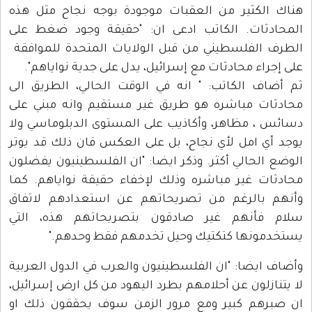
هناك الكثير من العقبات موجودة بوجه نجاح مثل هذه
المحادثات. الكاتب ادعى ان: "حقيقة وجود ضغط على
الطرف الفلسطيني من قبل الولايات المتحدة للموافقة
على إجراء محادثات مع إسرائيل، يدل على جدية نواياهم".
ثم أضاف الكاتب: " انه في الوقت الحالي، الطريق الى
محادثات مباشره هو طريق غير مستقيم وانه مبني على
دسائس ، مظاهر، وأكاذيب على المستوى الدبلوماسي ولا
يوجد أي امل لأي نجاح، بل على العكس فان ذلك قد يوتر
الوضع الحالي أكثر. وذكر ايضا: "ان الفلسطينيون يفضلون
محادثات غير مباشره وذلك لإخفاء حقيقة نواياهم. كما
وأنهم بالرغم من تصريحاتهم عن استعدادهم لاتفاق
سلام فأنهم غير صادقون بتصريحاتهم هذه، التي
يستخدمونها كتكتيك وحيل تخدمهم فقط وحدهم."
وأضاف ايضا: "ان الفلسطينيون والعرب في الدول العربية
لا يتنازلون عن أحلامهم بطرد اليهود من كل ارض إسرائيل،
ان صبرهم كبير ومع مرور الزمن سوف يحققون ذلك او