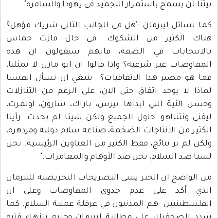
بيتنا لن يسمح باستمرار التجميد في يهودا والسامره".
كما تسائل ليبرمان :"هل في الجانب الثاني شريك مؤهل؟
هناك الكثير من الشكوك. في حال فازت حماس
بالانتخابات في الضفة، فانهم سيقولون ان هذه
المفاوضات غير شرعية؟ واذا قالوا ان ابو مازن لا يمثلنا،
فما هو مصير هذا الاتفاقيات؟ ينبغي ان نسأل انفسنا
لماذا لا يوجد اتفاق حتى الان، على الرغم من التنازلات
وحسن النية التي ابداها بيرس، باراك، شارون، اولمرت،
ليفني ونتنياهو. حاول الجميع ولكن شيئا لم يحدث. رأينا
الكثير من الانتاجات الضخمة، صناعة سلام دولية ومزدهرة،
ولكن لم نر نتائج، فقط الكثير من العناوين الرئيسية. نحن
لسنا ضد السلام، نحن ضد الأوهام والمغامرات."
من الواضح ان الخبر يتبنى التصريحات التحريضية لليبرمان
الذي أكد على عدم جدوى المفاوضات وعلى ان
الفلسطينيين هم المذنبون في عرقلة عملية السلام. كما
شدد الصحفيان على مطالبة ليبرمان وحزبه بانهاء فترة