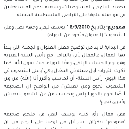
تجميد البناء في المستوطنات، وسعيه لدعم المستوطنين
في مواصلة بناءها على الاراضي الفلسطينية المحتلة.
هموديع؛ بتاريخ 8/9/2010 "
يوسف ليفي: وجهة نظر: وعلى
الشعوب" (العنوان مأخوذ من التوراه)
في البداية لا بد من توضيح معنى العنوان والجملة التي يبدأ
بها المقال، فالمقال يأتي بالتزامن مع رأس السنة العبرية
وهو يوم الحساب الإلهي، وفقًا للتوراه، حيث يقول الله- كما
ذكرت التوراه- أول جمله في المقال وهي "وعلى الشعوب في
هذا اليوم- رأس السنة- أن تحاسب وأقرر أنا (الله) من مِن
الشعوب تجوع ومن تعيش"، من الواضح ان الصحيفة
أيضًا تقوم بالدور الإلهي وتحاسب من مِن الشعوب تعيش
وأخرى تجوع!.
ففي مقال رأي كتبه يوسف ليفي في ملحق صحيفة
"هموديع" يذكر"ان اسرائيل هي ارضنا على الرغم من ان