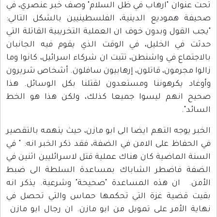
تحت عنوان "ارهاب في ظل السلام" وصف خبر عنصري، في
صحيفة هموديع الدينية، الفلسطينيين بالشكل التالي:
"يجب القول وبدون خوف ان العملية التخريبية القاتلة التي
حدثت في الخليل، في الوقت الذي يقوم فيه الجانبان
بالاجتماع في واشنطن، تثبت ان شركاء اسرائيل، كانوا وما
زالوا مجرمون، قاتلون، إرهابيون سافلون. أشخاص شريرون
وأوغاد يكرهوننا ومستعدون لقتلنا بكل الوسائل. هذا
صحيح انهم ليسوا جميعا كذلك، ولكن هذا هو الخط
السائد".
الخبر يوجه التهم ايضا الى ابو مازن، حيث يتهمه بالتقصير
في الحفاظ على الامن في الضفة، فقد ذكر الخبر انه: " في
السنة الماضية كان هناك عملية قتل لاسرائليين اثنين في
الضفة فاضطر الشاباك بمساعدة السلطة الى ضبط
الأمن. ان هذه المساعدة "صحيحة" وشرعية. يذكر انه
بقيت قضية غزة التي تحكمها حماس والتي تحصل في
نهاية الأمر على تمويل من ابو مازن. ان رجال ابو مازن