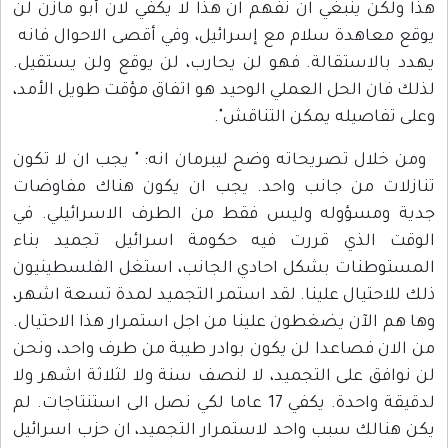
هذا ولكن ينبغي ان نفهم ان هذا لا يكفي لان أبو مازن لن
يوقع معاهدة سلام مع إسرائيل، وفي أقصى الاحوال فانه
يهدد بالاستقالة. فهو لن يحارب، لن يوقع ولن يستقيل.
لذلك فان الحل العملي الوحيد هو اتفاق مؤقت طويل الأمد،
وعلى تفاصيله يمكن التناقش".
ومن خلال تصريحاته وضح ليبرمان انه: " يجب ان لا تكون
تنازلات من جانب واحد. يجب ان يكون هناك مفاوضات
جدية ومسؤوله وليس فقط من الطرف الاسرائيلي. في
الوقت الذي قررت فيه حكومة اسرائيل تجميد بناء
المستوطنات بشكل احادي الجانب، استغل الفلسطينيون
ذلك للاحتيال علينا. لقد استمر التجميد لمدة تسعة اشهر،
وها هم الآن يضغطون علينا من اجل استمرار هذا الاحتيال.
من الان فصاعدا لن يكون بوادر طيبة من طرف واحد، ونحن
لن نوافق على التجميد، لا لنصف سنة ولا لثلاثة اشهر ولا
لدقيقة واحدة. يكفي 17 عاما لكي نصل الى استنتاجات. لم
يكن هنالك سبب واحد لاستمرار التجميد، ان حزب اسرائيل