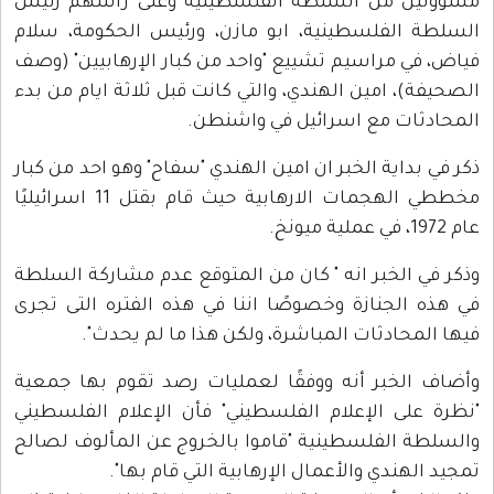
مسؤولين من السلطة الفلسطينية وعلى رأسهم رئيس
السلطة الفلسطينية، ابو مازن، ورئيس الحكومة، سلام
فياض، في مراسيم تشييع "واحد من كبار الإرهابيين" (وصف
الصحيفة)، امين الهندي، والتي كانت قبل ثلاثة ايام من بدء
المحادثات مع اسرائيل في واشنطن.
ذكر في بداية الخبر ان امين الهندي "سفاح" وهو احد من كبار
مخططي الهجمات الارهابية حيث قام بقتل 11 اسرائيليًا
عام 1972، في عملية ميونخ.
وذكر في الخبر انه " كان من المتوقع عدم مشاركة السلطة
في هذه الجنازة وخصوصًا اننا في هذه الفتره التى تجرى
فيها المحادثات المباشرة، ولكن هذا ما لم يحدث".
وأضاف الخبر أنه ووفقًا لعمليات رصد تقوم بها جمعية
"نظرة على الإعلام الفلسطيني" فأن الإعلام الفلسطيني
والسلطة الفلسطينية "قاموا بالخروج عن المألوف لصالح
تمجيد الهندي والأعمال الإرهابية التي قام بها".