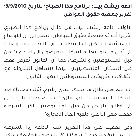
اذعة ريشت بيت؛ برنامج هذا الصباح؛ بتاريخ 5/9/2010؛
تقرير جمعية حقوق المواطن
تناولت اذاعة ريشت بيت، من خلال برنامج هذا الصباح،
تقريرا أعدته جمعية حقوق المواطن، يشير الى ان الاوضاع
المعيشية للسكان الفلسطينيين في القدس، قد وصلت
الى أدنى مستوياتها؛ فالسكان يتعرضون الى اعتداءات من
قبل المستوطنين والشرطة، كما أن القانون يُفرض فقط
على السكان الفلسطينيين، بينما تتساهل الشرطة مع
انتهاكات وخروقات المستوطنين اليهود للقانون.
الاذاعة، ومن خلال مراسلها شاي زيلبرج، نقلت معاناة احد
السكان المقدسيين الذي قال: " لقد تعرضت انا وعائلتي
الى اطلاق نار حي من قبل المستوطنين، لكن الشرطة
حققت معي انا على خلفية القاء الحجارة".
وفي تعقيب على هذا التقرير، بثت الاذاعة ردا للشرطة