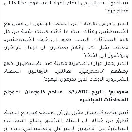
يساعدون اسرائيل في انتقاء المواد المسموح ادخالها الى
قطاع غزة."
الخبر يذكر في نهايته: " من الصعب الوصول الى اتفاق مع
الفلسطينيين وهناك شك اذا كانت هنالك نتيجة من كل
هذه المحادثات. السبب يعود الى خوف الفلسطينيين،
فعندما يخيل لهم بانهم يتقدمون الى الإمام يتوقفون
ويركضون الى الخلف".
الخبر يحمل عبارات عنصرية مهينة ضد الفلسطينين، فهو
يصفهم "بالمجرمين، القاتلين، الارهابيين السفلة،
الشريرون، الاوغاد الذين يكرهون اليهود".
هموديع؛ بتاريخ 3/9/2010 مناحم كلوجمان: اعوجاج
المحادثات المباشرة
نشر مناحم كلوجمان مقال راي في صحيفة هموديع الدينية،
تطرق من خلاله الى الشك المتعلق بنجاح المحادثات
المباشرة بين الطرفين الإسرائيلي والفلسطيني، حيث ان