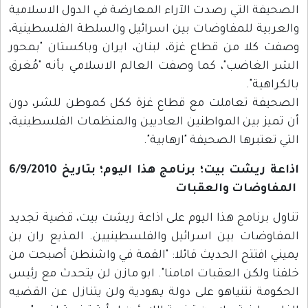
الصحيفة التي رصدت الآراء المعارضة في الدول الاسلامية
والعربية للمفاوضات بين اسرائيل والسلطة الفلسطينية،
وصفت كلا من قطاع غزة، لبنان، ايران وباكستان "بمحور
الشر الغاضب"، كما وصفت العالم الاسلامي بأنه "مُغرق
بالكراهية".
الصحيفة تعاملت مع قطاع غزة ككل كموطن للشر، دون
أن تميز بين المواطنين العاديين والمنظمات الفلسطينية،
التي تعتبرها الصحيفة "ارهابية".
اذاعة ريشت بيت؛ برنامج هذا اليوم؛ بتاريخ 6/9/2010
المفاوضات والعقبات
تناول برنامج هذا اليوم على اذاعة ريشت بيت، قضية تجديد
المفاوضات بين اسرائيل والفلسطينيين. المذيع ران بن
يميني افتتح الحديث قائلا: "القمة في واشنطن أصبحت من
خلفنا ولكن العقبات امامنا". ابو مازن لن يتحدث مع رئيس
الحكومة نتنياهو على دولة يهودية ولن يتنازل عن القضيه