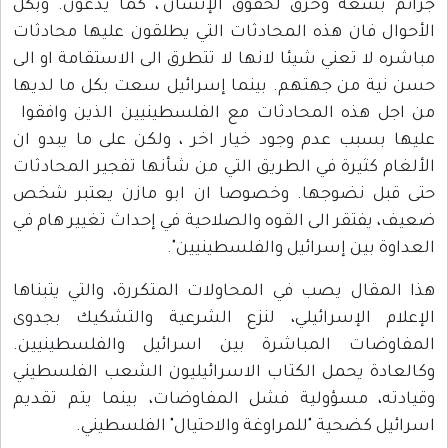
جرائم بشعة وخرق لحقوق الإنسان"، كما يدعون. وبكل
الأحوال فان هذه المحادثات التي يطلقون عليها محادثات
مباشره لا تعني شيئا لانها لا تتطرق الى الاستقامة او الى
حسن نية من جهتهم. بينما إسرائيل سعت بكل ما لديها
من اجل هذه المحادثات مع الفلسطينيين الذين وافقوا
عليها بسبب عدم وجود خيار اخر ، ولكن على ما يبدو ان
الألغام كثيرة في الطريق التي من شأنها تفجير المحادثات
حتى قبل نضوجها. وخصوصا ان ابو مازن يعتبر شخص
ضعيف، يفتقر الى القوه والصلاحية في إحداث تغيير هام في
العداوة بين إسرائيل والفلسطينيين".
هذا المقال يصب في المحاولات المتكررة، والتي يتبناها
الإعلام الإسرائيلي، لنزع الشرعية والتشكيك بجدوى
المفاوضات المباشرة بين اسرائيل والفلسطينيين.
وكالعادة يحمل الكتاب الاسرائيليون الشعب الفلسطيني
وقيادته، مسؤولية فشل المفاوضات، بينما يتم تقديم
اسرائيل كضحية "للمراوغة والاحتيال" الفلسطيني.