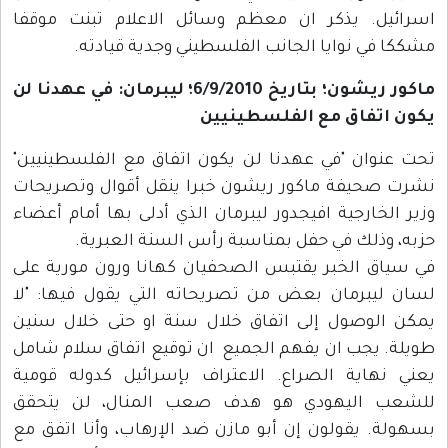
اسرائيل. يذكر ان معظم وسائل الاعلام تبنت موقفا
مشككا في نوايا الجانب الفلسطيني وجدية قيادته.
ماكور ريشون؛ بتاريخ 6/9/2010؛ ليبرمان: في عهدنا لن
يكون اتفاق مع الفلسطينيين
تحت عنوان "في عهدنا لن يكون اتفاق مع الفلسطينيين"
نشرت صحيفة ماكور ريشون خبرا ينقل أقوال وتصريحات
وزير الخارجية افيجدور ليبرمان الذي أدلى بها أمام أعضاء
حزبه، وذلك في حفل بمناسبة رأس السنة العبرية.
في سياق الخبر يقتبس الصحفيان كهانا ورون مورية على
لسان ليبرمان بعض من تصريحاته التي يقول فيها: "لا
يمكن الوصول إلى اتفاق خلال سنة او حتى خلال سنين
طويلة. يجب ان يفهم الجميع ان توقيع اتفاق سلام شامل
يعني نهاية الصراع. الاعتراف بإسرائيل كدوله قومية
للشعب اليهودي هو هدف صعب المنال، لن يتحقق
بسهولة. يقولون إن أبو مازن ضد الإرهاب، وأنا اتفق مع