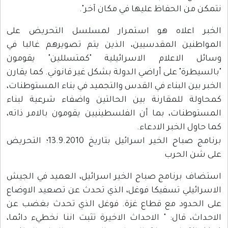
نتمكن من الحفاظ عليها في مكان آخر".
الخبر اعلاه هو استمرار لمسلسل التحريض على
المواطنين المقدسيين، الذين يتم تصويرهم غالبا في
وسائل الاعلام الاسرائيلية "كمتسللين" يقومون
"بالسيطرة" على أراضي الدولة بشكل غير قانوني. كما يقارن
الخبر بين البناء في القدس والتجميد في بناء المستوطنات،
كمحاولة للمقارنة بين الحالتين واضفاء شرعية لبناء
المستوطنات، بما أن الفلسطينيين يقومون بالامر ذاته،
كما حاول الخبر الادعاء.
برنامج صباح الخير اسرائيل بتاريخ 13.9.2010؛ التحريض
على شن الحرب
استضاف برنامج صباح الخير اسرائيل، العميد في الجيش
الاسرائيلي تسفيكا فوغل، الذي تحدث عن تصعيد الاوضاع
على الحدود مع قطاع غزة. فوغل الذي تحدث بغضب عن
الاحداث، قال: " الاحداث الاخيرة تثبت اننا نخطيء دائما،