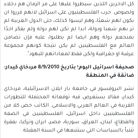
كل الاخرين اللذين سيطروا عليها على مر الزمان هم دخلاء
ولصوص. حرب الفلسطينيون على اسرائيل لانهم قرروا ان
يكون لهم شعبًا، وهم ليسوا كذلك، حتى الدول العربية لم
تر بهم شعبا ودولة، ابدا لم تكن لهم دوله ولم يفكر احدًا
بمنحعم دولة وهم ايضا لم يطلبوا، عليه فإن تضامن
العالم مع الفلسطينين لم يكن نتيجة كونهم مجموعة
عرقية او جغرافية ولكن فقط لمعاداتهم لليهود".
صحيفة اسرائيل اليوم؛ بتاريخ 8/9/2010 مردخاي كيدار:
ضائقة في المنطقة
نشر البروفسور في جامعة بار ايلان الاسرائيلية، مردخاي
كيدار، مقالا يستعرض فيه توقعاته المحتملة للتطورات
القريبة في العالم العربي والاسلامي. الكاتب خص كلا من
الفلسطينيين داخل اسرائيل، الفلسطينيين في الضفة
والقطاع، لبنان، العراق، سورية، مصر، ايران وتركيا، بفقرة
تتنبأ بالسياسات التي ستتبعها في السنة المقبلة.