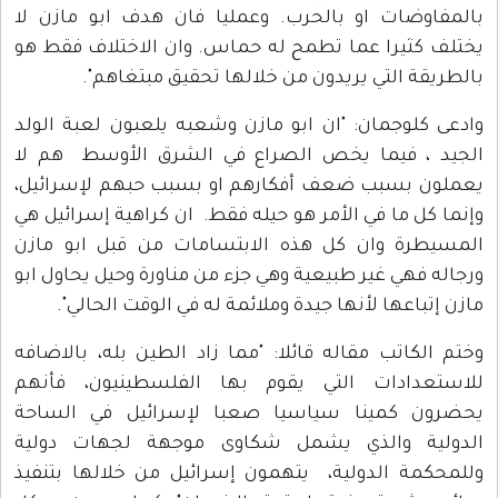
بالمفاوضات او بالحرب. وعمليا فان هدف ابو مازن لا
يختلف كثيرا عما تطمح له حماس. وان الاختلاف فقط هو
بالطريقة التي يريدون من خلالها تحقيق مبتغاهم".
وادعى كلوجمان: "ان ابو مازن وشعبه يلعبون لعبة الولد
الجيد ، فيما يخص الصراع في الشرق الأوسط هم لا
يعملون بسبب ضعف أفكارهم او بسبب حبهم لإسرائيل،
وإنما كل ما في الأمر هو حيله فقط. ان كراهية إسرائيل هي
المسيطرة وان كل هذه الابتسامات من قبل ابو مازن
ورجاله فهي غير طبيعية وهي جزء من مناورة وحيل يحاول ابو
مازن إتباعها لأنها جيدة وملائمة له في الوقت الحالي".
وختم الكاتب مقاله قائلا: "مما زاد الطين بله، بالاضافه
للاستعدادات التي يقوم بها الفلسطينيون، فأنهم
يحضرون كمينا سياسيا صعبا لإسرائيل في الساحة
الدولية والذي يشمل شكاوى موجهة لجهات دولية
وللمحكمة الدولية، يتهمون إسرائيل من خلالها بتنفيذ