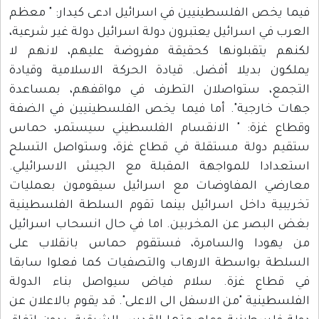
فيما يخص الفلسطينيين في اسرائيل ادعى كيدار: " معظم
العرب في اسرائيل يعتبرون دولة اسرائيل دولة غير شرعية،
لكنهم يتقبلونها كحقيقة مفروضة عليهم، لانهم لا
يملكون بديلا أفضل. قيادة الحركة الاسلامية وقيادة
التجمع، ستواصلان التطرف في مواقفهم، بمساعدة
جهات خارجية". أما فيما يخص الفلسطينيين في الضفة
وقطاع غزة: " الانقسام الفلسطيني سيستمر، حماس
ستقيم دولة مستقلة في قطاع غزة، وستواصل التسلح
استعدادا للمواجهة المقبلة مع الجيش الاسرائيلي.
معارضي المفاوضات مع اسرائيل سيقومون بعمليات
تخريبية داخل اسرائيل بينما تقوم السلطة الفلسطينية
بغض البصر عن المخربين. اما في حال انسحاب اسرائيل
من يهودا والسامرة، فستقوم حماس بانقلاب على
السلطة بواسطة الارهاب والتصفيات كما فعلوا سابقا
في قطاع غزة. سلام فياض سيواصل بناء الدولة
الفلسطينية "من الاسفل الى الاعلى". قد يقوم بالاعلان عن