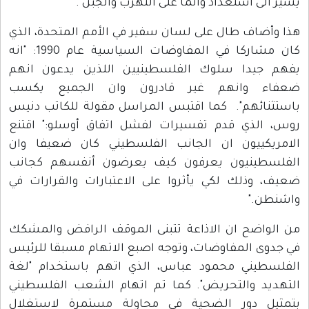
يشير الى استعداد وانما على التهرب والجبن".
هذا وأضاف طال على لسان سفير في الأمم المتحدة، الذي
كان مشاركا في المفاوضات السياسية عام 1990: "انه
يفهم جيدا سلوك الفلسطينيين اللذين يدعون انهم
ضعفاء وانهم غير قادرون وان الجميع يكسب
باستثنائهم". كما اقتبس المراسل مقولة للكاتب دنيس
روس، الذي قدم تفسيرات لفشل اتفاق أوسلو:" اقتنع
الامريكييون ان الجانب الفلسطيني كان ضعيفا وان
الفلسطينيون يعرفون كيف يعرضون أنفسهم كجانب
ضعيف، وذلك لكي يأثروا على الاعتبارات والقرارات في
واشنطن."
من الواضح ان الاذاعة تتبنى الموقف الرافض والمشكك
في جدوى المفاوضات، وتوجه اصبع الاتهام مسبقا للرئيس
الفلسطيني محمود عباس، الذي اتهم باستخدام "لغة
التهديد والتحريض". كما تم اتهام الشعب الفلسطيني
بتمثيل دور الضحية في محاولة مستمرة لاستغلال