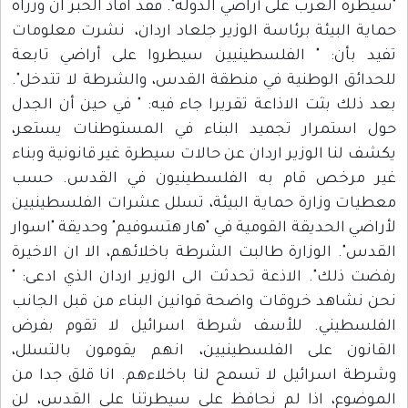
"سيطرة العرب على أراضي الدولة". فقد افاد الخبر ان وزراة
حماية البيئة برئاسة الوزير جلعاد اردان، نشرت معلومات
تفيد بأن: " الفلسطينيين سيطروا على أراضي تابعة
للحدائق الوطنية في منطقة القدس، والشرطة لا تتدخل".
بعد ذلك بثت الاذاعة تقريرا جاء فيه: " في حين أن الجدل
حول استمرار تجميد البناء في المستوطنات يستعر،
يكشف لنا الوزير اردان عن حالات سيطرة غير قانونية وبناء
غير مرخص قام به الفلسطينيون في القدس. حسب
معطيات وزارة حماية البيئة، تسلل عشرات الفلسطينيين
لأراضي الحديقة القومية في "هار هتسوفيم" وحديقة "اسوار
القدس". الوزارة طالبت الشرطة باخلائهم، الا ان الاخيرة
رفضت ذلك". الاذعة تحدثت الى الوزير اردان الذي ادعى: "
نحن نشاهد خروقات واضحة قوانين البناء من قبل الجانب
الفلسطيني. للأسف شرطة اسرائيل لا تقوم بفرض
القانون على الفلسطينيين، انهم يقومون بالتسلل،
وشرطة اسرائيل لا تسمح لنا باخلاءهم. انا قلق جدا من
الموضوع، اذا لم نحافظ على سيطرتنا على القدس، لن