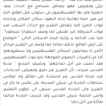
الاسرائيلية جاء فيه: " ان هذا التقرير يصف الحقيقة بشكل
جزئي ومغرض، فهو يتعامل بتسامح مع احداث عنف
خطيرة قام بها الفلسطينيون في سلوان، مثل اطلاق النار
من قبل خلية ارهابية تجاه اليهود، سكان المكان، وباتجاه
قوات الامن؛ كما يتعامل التقرير مع احداث الشغب ضد
قوات الشرطة، كرد طبيعي لما وصف استفزازا شرطويا".
كما بثت الاذاعة رد وزارة البناء الاسكان التالي: " الاوضاع
على ارض الواقع تختلف تماما عما وصف في التقرير، فرجال
الأمن لا يضايقون السكان الفلسطينيين ولا يستفزونهم؛
أما عن كاميرات التصوير الموجهة نحو بيوت الفلسطينيين
فقد نُصبت من أجل حمايتهم". ويضيف المذيع: " بلدية
القدس صرحت بأن التقرير غير دقيق ومغرض، الادعاءات
ضد بلدية القدس غير مستندة على حقائق ولا تعكس
نشاطات البلدية في شرقي المدينة؛ على عكس ما ذكر في
التقرير، فان البلدية القدس تسعى الى تطوير التعليم،
والبنى التحتية شرقي القدس، وقد كرست البلدية مبالغا
طائلة من أجل ذلك".