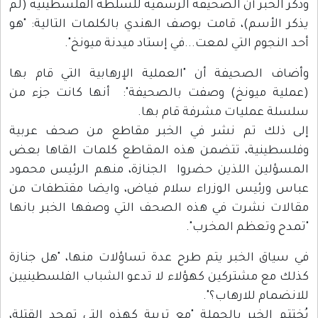
وذكر الخبر أن الصحيفة الرسمية للسلطة الفلسطينية (لم
يذكر الأسم)، قامت بوصف الهندي بالكلمات التالية: "هو
أحد النجوم التي لمعت...في إستاد ميدنة ميونخ".
وأضاف الصحيفة أن "العملية الإرهابية التي قام بها
(عملية ميونخ) وصفت بالصحيفة": أنها كانت جزء من
سلسلة عمليات مشرفة قام بها.
إلى ذلك تم نشر في الخبر مقاطع من صحف عربية
وفلسطينية، تتضمن هذه المقاطع كلمات القاها بعض
المسؤلين اللذين حضروا الجنازة، منهم الرئيس محمود
عباس ورئيس الوزراء سلام فياض، وايضا مقتطفات من
مقالات نشرت في هذه الصحف التي وصفها الخبر بانها
"تمدح وتعظم المخرب".
في سياق الخبر يتم طرح عدة تساؤلات منها، "هل جنازة
كذلك مع مشتركين كهؤلاء لا تدعو الشباب الفلسطينيين
للانضمام للارهاب؟".
يُختتم الخبر بالجملة "مع تربية كهذه التي تمجد القتلة،