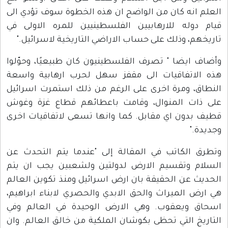
العلم انه كان من الواضح ان هذه الخطوة سوف تؤدي الى
قيام دوله للارهابيين الفلسطينيين للمره الاولى في
تاريخهم، وذلك على حساب الاراضي التاريخية لاسرائيل."
وأضاف ايضا " تصرف الفلسطينيون كان طبيعيًا، وحوّلوا
هذه الاتفاقيات الى مقفز سهل لحرب ارهابية واسعة
النطاق، ومرة اخرى على الرغم من ذلك استمرت اسرائيل
على ذات المنوال، وقامت باعطائهم قطاع غزة وغوش
قطيف بدون اي مقابل. كما وانها تسعى لاتفاقيات اخرى
وجديدة."
وتطرق الكاتب في المقالة إلى "عندما يتم التحدث عن
السلام وتقسيم الارض لدولتين ولشعبين يجب ان يتم
الحديث عن الحقيقة بان ارض اسرائيل ومنذ تكوين العالم
هي ارض الميراث والحق الابدي والحصري لابناء ابراهيم،
اسحاق ويعقوب. وهي الارض الوحيدة في العالم وفي
التاريخ التي تحظى بكوشان الملكية من خالق العالم. وان