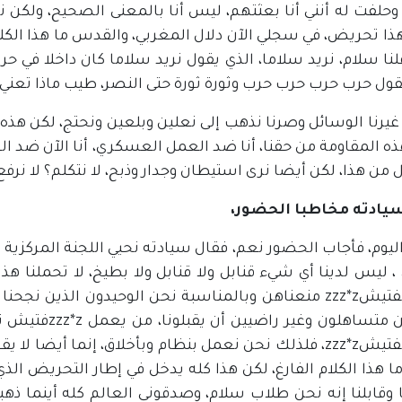
وحلفت له أنني أنا بعثتهم، ليس أنا بالمعنى الصحيح، ولكن ن
ذا تحريض، في سجلي الآن دلال المغربي، والقدس ما هذا الك
لنا سلام، نريد سلاما، الذي يقول نريد سلاما كان داخلا في حر
قول حرب حرب حرب حرب وثورة ثورة حتى النصر، طيب ماذا تعني 
يرنا الوسائل وصرنا نذهب إلى نعلين وبلعين ونحتج، لكن هذه 
هذه المقاومة من حقنا، أنا ضد العمل العسكري، أنا الآن ضد
 من هذا، لكن أيضا نرى استيطان وجدار وذبح، لا نتكلم؟ لا نرفع
يادته مخاطبا الحضور،
ليوم، فأجاب الحضور نعم، فقال سيادته نحيي اللجنة المركزية
كم نحن متساهلو
zzz*zالفتيشzzz*z، فلذلك نحن نعمل بنظام وبأخلاق، إنما أي
ما هذا الكلام الفارغ، لكن هذا كله يدخل في إطار التحريض الذي
وقابلنا إنه نحن طلاب سلام، وصدقوني العالم كله أينما ذهبن