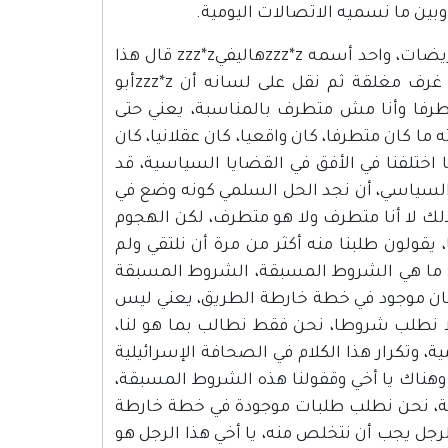
بين ما نسميه الاتصالات اليومية.
طبعا هذا الموقف جر علينا كثيرا من التحريضات، كل يوم نسمع تحريضات، واحد أسمه zzz*zهاليفيzzz*z قال هذا
الرجل لا حاجة له ويجب التخلص منه، السيد نتنياهو قال كلاما في غرف مغلقة ثم نقل على لسانه أن zzz*zأبو
كن متطرفا وأنا مش متطرف بالمناسبة، يعني حتى
ا كان متطرفا، كان واقعيا، كان عقلانيا، كان
اختلفنا في الأفق في القضايا السياسية، قد
 السياسي، أن نجد الحل السلمي كونه وضع في
لك لا أنا متطرف ولا هو متطرف، لكن الهجوم
 يقولون طلبنا منه أكثر من مرة أن نلتقي ولم
ة، ما هي الشروط المسبقة، الشروط المسبقة
ان موجود في خطة خارطة الطريق، يعني ليس
نطلب شروطا، نحن فقط نطالب بما هو لنا،
وتكرار هذا الكلام في الصحافة الإسرائيلية
هناك يا أخي وقفولنا هذه الشروط المسبقة،
، نحن نطلب طلبات موجودة في خطة خارطة
الرجل يجب أن نتخلص منه، يا أخي هذا الرجل هو