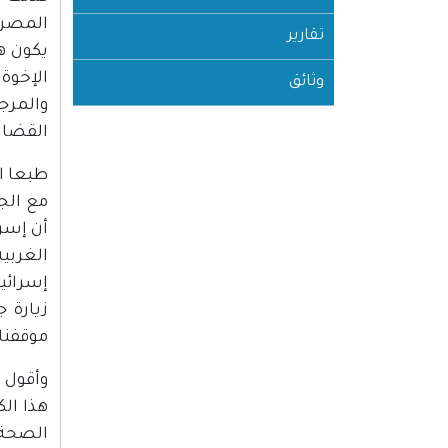
المصري
تقارير
يكون ه
الإخوة
وثائق
والمرجع
القضاي
طبعا ال
مع الج
أن إسر
الغربي
إسرائيل
زيارة 
موقفنا.
وأقول 
هذا الك
الصحة،