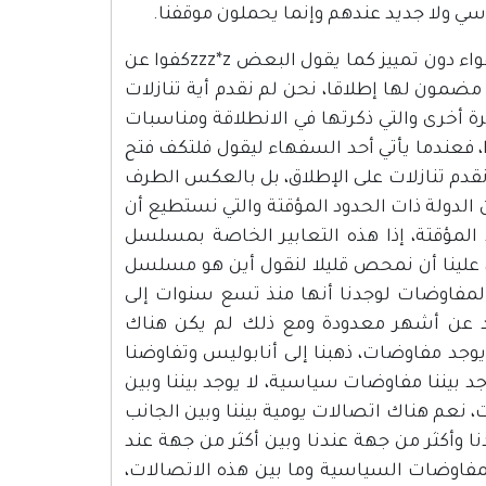
سي ولا جديد عندهم وإنما يحملون موقفنا.
هذا يدعوني مرة أخرى لأن أعود إلى الحديث عن كلام أحيانا يطلق بالهواء دون تمييز كما يقول البعض zzz*zكفوا عن
، ولكن لا مضمون لها إطلاقا، نحن لم نقدم أية تنازلات
يها مرة أخرى والتي ذكرتها في الانطلاقة ومناسبات
الت كما هي إلى يومنا هذا، فعندما يأتي أحد السفهاء ليقول فلتكف فتح
قدم تنازلات على الإطلاق، بل بالعكس الطرف
و الذي في خلال سنة أو سنتين أو ثلاث تحدث كثيرا عن الـ 67 عن الدولة ذات الحدود المؤقتة والتي نستطيع أن
المؤقتة، إذا هذه التعابير الخاصة بمسلسل
ا، علينا أن نمحص قليلا لنقول أين هو مسلسل
 المفاوضات لوجدنا أنها منذ تسع سنوات إلى
 عام 2000 إلى يومنا هذا لم تزد عن أشهر معدودة ومع ذلك لم يكن هناك
، منذ عام 2000 إلى عام 2005 لا يوجد مفاوضات، 2006 لا يوجد مفاوضات، ذهبنا إلى أنابوليس وتفاوضنا
 بيننا مفاوضات سياسية، لا يوجد بيننا وبين
 نعم هناك اتصالات يومية بيننا وبين الجانب
نا وأكثر من جهة عندنا وبين أكثر من جهة عند
لمفاوضات السياسية وما بين هذه الاتصالات،