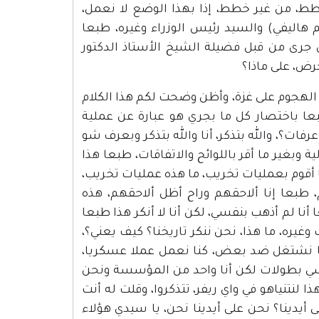
خطط، من غير خطط، إذا بهذا الوضع لا نعمل،
يم هاليفي) والسيد رئيس الوزراء وغيره، طبعا
ي جرى من قبل فضيلة الشيخ الأستاذ الدكتور
ض، على ماذا؟
ى الهجوم على غزة، وأظن وضحت لكم هذا الكلام
عا باختصار كل ما بجري هو عبارة عن عملية
رفات؟، والله بتذكر، أنا والله بتذكر وبعرف شو
 وبغير ما أقر باللوائح والاتفاقات، طبعا هذا
ا أقوم بعمليات تخريب، ما هذه عمليات تخريب،
 طبعا إنا ألاحقهم وراح أظل ألاحقهم، هذه
نا لم أذهب بنفسي، لكن أنا لا أنكر هذا طبعا
وغيره، ما هذا، نحن ننكر تاريخنا؟ كيف يعني؟،
نا نشتغل ضد بعض، كنا نعمل عملا عسكريا،
ي نفسي بطولات لكن أنا واحد من المؤسسة ونحن
لنتنياهو في واي ريفر، تتذكروا، وقلت له أنت
 أيدينا؟ نحن على أيدينا نحن، يا سيدي هؤلاء