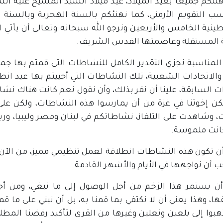
أهنئكم جميعا بعيد الميلاد، عيد ميلاد السيد المسيح عليه ا
سب التقويم الأرمني، كما نهنئكم بالسنة الهجرية وبالسنة ال
ينية الخامس والأربعين ونرجو الله سبحانه وتعالى أن يأتي 
ة المستقلة وعاصمتها القدس الشريف.
المناسبة نجزي التقدير الكامل للنشاطات التي قمتم بها جم
والاتحادات الشعبية، تلك النشاطات التي أحييتم بها عيد انط
ت السابقة، علينا أن نقر بذلك، وأن نقول نعم كانت هناك نشا
كن إخوتنا في غزة من أن يمارسوا هذه النشاطات، ولكن على
، وشاهدت على التلفاز، نشاطاتكم في لبنان ومصر وليبيا، و
انت ملموسة.
ن تكون هذه النشاطات انطلاقة لعمل تنظيمي مميز، من الآن فص
ب أن نواجهها في الأيام والأشهر القادمة.
أن يستمر هذا الزخم من أجل الوصول إلى ما نبغي، ومن أجل
، وهذا يعني أن لا نكتفي بما قمنا به، بل أن نبني على ما قمنا
هبوا إلى بلعين ونعلين وغيرها من القرى لتأكيد رفضنا المطل