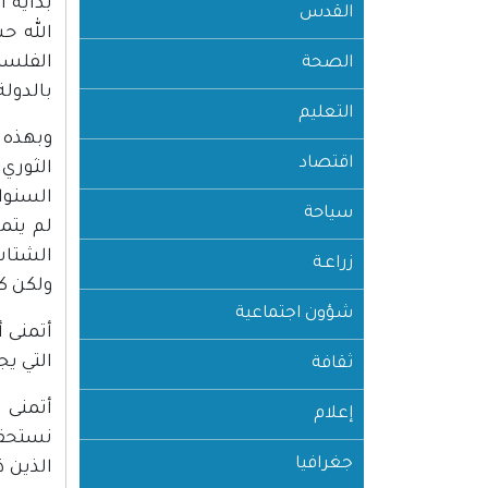
بداية 
القدس
الله ح
الفلسط
الصحة
بالدول
التعليم
وبهذه 
اقتصاد
الثوري 
السنوا
سياحة
لم يتم
الشتات
زراعـة
ولكن ك
شؤون اجتماعية
أتمنى أ
التي يج
ثقافة
أتمنى 
إعلام
نستحقها
جغرافيا
الذين ذ