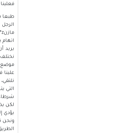
فعلينا 
اتهام ي
يريد أ
نختلف 
موضع ي
علينا ف
نلتقي،
التي ي
شرطا، 
لكن يظ
يؤدي إ
ونحن ن
الطريق،