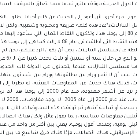
 الدول العربية موقف ملتزم تماما فيما يتعلق بالموقف السيا
مسلسل التنازلاتzzz*z هذه كلمة ظريفة ومحبوبة وشعبية
منذ عام 88 إلى يومنا هذا، وتذكرون النقاط الثمان التي سأعود إل
أخرى، هذه النقاط التي أطلقت في عام 88 لاز
لطة عن مسلسل التنازلات، يجب أن يكون الرد عليهم، نحن لم ن
الآخر ه
نا مسلسل التنازلات عندما يتحدثون عن الدولة ذات الحدود 
لات يجب أن لا ننجر وراء من يطلقونها ووراء من يتحدثون عنه
لات، كذلك هناك حديث عن المفاوضات العبثية، لو نظرنا إلى
الآن لم تزد عن أشهر معدودة، منذ
مفاوضات
سبعة أو ثمانية أشهر ثم توقفت هذه المفاوضات، الآن لا يوجد
ئيليين مفاوضات سياسية، ربما يقول قائل ولكن هناك اتصالات،
يلي يومية، وعندما أقول يومية، يعني بين أكثر من واحد من عند
 الإسرائيلي، هناك اتصالات، فإذا هناك فرق شاسع ما بين ا