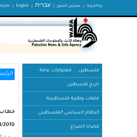
עברית
وكالة وفا
معرض الصور
English
ançais
فلسطين ... معلومات عامة
الرئيس
تاريخ فلسطين
ملفات وطنية فلسطينية
خطاب ا
النظام السياسي الفلسطيني
1/2010
قضايا الصراع