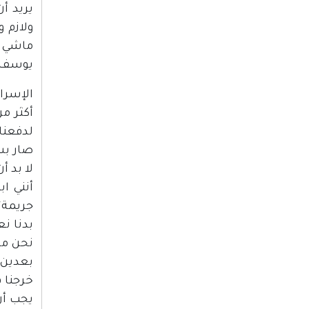
يريد أ
ولازم و
ماشي ا
يوسف ا
الإسرائ
أكثر م
لدفعنا 
صار بس 
لا بد أ
أنني ا
جريمة؟،
بدنا نع
نحن ما
بعدين أ
خرجنا ف
يجب أن 