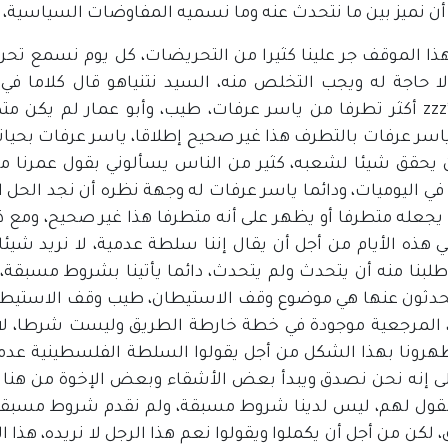
أن نميز بين ما نتحدث عنه وما نسميه المفاوضات السياسية، و
مازنzzz*z أكثر تطرفا من ياسر عرفات، طيب، وأبو عمار لم ي
اسر عرفات بالتطرف هذا غير صحيح إطلاقا، ياسر عرفات بحياته م
ن يحقق شيئا لشعبه، كثير من الناس يسألوني بقول عمرنا ما 
في اليوميات، ودائما ياسر عرفات له وجهة نظره أن نجد الحل
جعله متطرفا أو يظهر على أنه متطرفا هذا غير صحيح، ومع ذ
ي هذه الأيام من أجل أن يقال إننا سلطة عدمية، لا نريد شيئا،
 طلبنا منه أن يتحدث ولم يتحدث، دائما يأتينا بشروط مسبق
تحدثون عنها هي موضوع وقف الاستيطان، طيب وقف الاستيط
المرجعية موجودة في خطة خارطة الطريق وليست شرطا، لا 
هرونا بهذا الشكل من أجل يقولوا السلطة الفلسطينية عدمية، 
لى إنه نحن نصدق ويبدأ بعض الأشقاء وبعض الإخوة من هنا و
قول لهم، ليس لدينا شروط مسبقة، ولم نقدم شروط مسبقة
 لكن من أجل أن يكملوا ويقولوا نعم هذا الرجل لا نريده، هذا 