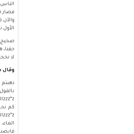
الناس 
فصار ه
والآن ق
الأول ن
صحيح غ
حقنا، 
لا نخجل
وقال س
ذهبتم ا
الماء، 
قابضنا 