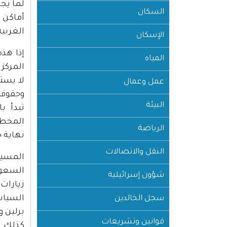
لما يج
السكان
أماكن 
الغربية
الإسكان
إذا هذ
المياه
المركزي
لا يسته
عمل وعمال
وحقوقن
البيئة
تبدأ ب
المخطط
الرياضة
نهاية 
النقل والاتصالات
المسير
السعودي
شؤون إسرائيلية
زيارات
السياسي
سجل الخالدين
برلين و
قوانين وتشريعات
كذلك لا