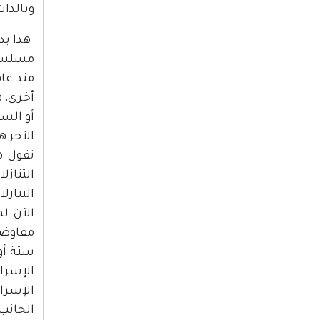
وبالذات
أو الس
نقول ه
التناز
التناز
ستة أو 
الإسرا
الإسرائ
الجانب