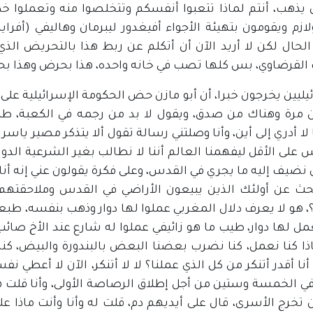
ن يذهب، أنتم لماذا تتعبوا أنفسكم وتتخلصوا منه وتعملوا 
لازم ويقومون بتهيئة الأجواء أفيغدور ليبرمان وهاليفي (أفرا
لحال لكن لا أريد الآن أن أتكلم عن ربط هذا بالتحريض الذ
لقرضاوي، بس كلها تصب في خانه واحده، هذا بحرض وهذا بحر
يليين يخرجون خبرا، أن أبو مازن حض الحكومة الإسرائيلية عل
ن مرة وهناك من صدق، ويقول لا بد من رجمه في الكعبة، طب
لا أدري إلى أين، وأنا وصلتني رسالة تقول ألا يتذكر مصير ياسر ع
على الأقل ليفهمنا العالم أننا لا نطالب بغير الشرعية الدولية
ن نضيف إليه ما يجري في القدس، وعلى فكرة يقولون عني إنه أن
بحث عن أولئك الذين يبيعون الأراضي في القدس وملاحقتهم،
 هو لا يعرف دلال المغربي عملوا لها دوار وذهب بنفسه، طبعا أ
مل لها دوار، طيب ما هو زائيفي عملوا له شارع عند الأخ صائب 
ذا كنا نعمل، كنا نضرب بعضنا البعض بالبندورة والبيض، ك
نا أقدر أتنكر من كل الذي عملنا؟ لا لا أتنكر، الآن لا أعط
ي الخمسة وستين من أجل إطلاق الرصاصة الأولى، وأنا قلت هذا 
تخرج الأسرى، قال على أيديهم دم، قلت له وأنا وأنت ماذا على