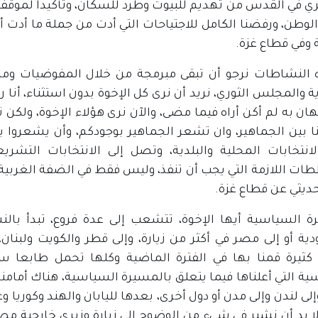
ري في القدس من تهديم للبيوت وطرد للسكان، وتأكيدا لموق
الوطن، ورفضنا الكامل للاجتياحات التي أدت من جملة ما أدت 
 وفي قطاع غزة.
ه النشاطات نرجو أن تبقى مبرمجة من خلال المفوضيات ومن 
ة والمجلس الثوري، نريد أن نرى كل الإخوة بدون استثناء، أنا
ان به لم أكن أراه فيما مضى، والآن نرى هؤلاء الإخوة، ولكن ن
ا بين الجماهير، وان تشعر الجماهير بوجودكم، وأن يشعروا بأ
الانتخابات المحلية والبلدية، وتصل إلى الانتخابات التشري
ات اللازمة التي يجب أن تنفذ، وليس فقط في الضفة الغربية، 
حديثي عن قطاع غزة.
ة السياسية أيها الإخوة، تتشعب إلى عدة فروع، تبدأ بالنش
ة أو إلى مصر في أكثر من زيارة، وإلى قطر والكويت ولبنان، وت
 كثيرة قمنا بها في الفترة الماضية وكلها تحمل طابعا سيا
ة التي أعلناها فيما يتعلق بالمسيرة السياسية، هناك أمامنا أ
إلى لندن وإلى مدن أو دول أخرى، بعدها لليابان والهند وكوريا 
 بد أن نشير في شيء من الوضوح إلى زيارة وزيري خارجية مصر 