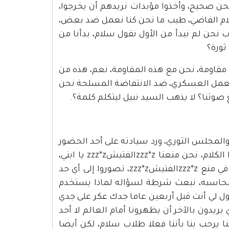
حن صحيح، وأخذوا مؤبدات نريدهم أن يخرجوا،
لام الفاضي، طيب ما نحن كنا نعمل ضد بعض،
ب نحن لم نبدأ من الأول نقول سلام، بدأنا من
ثورة؟
مقاومة، نحن مع هذه المقاومة، نعم، هذه من
 العمل العسكري، ضد الانتفاضة المسلحة نحن
 صوتنا؟ لا يذهب السيد نبيل ليتكلم كلمة؟.
 والمجلس الثوري، ورد سيادته على أحد الحضور
بالقول ، ليس لدينا أي شيء قنابل ولا قنابل ولا بطيخ، لا تحملنا هذا الكلام، نحن منعنا zzz*zالفتيشzzz*z يا ابني،
zzz*zالفتيشzzz*z منعناهن وبالمناسبة نحن الوحيدون الذين نجحنا في منع zzz*zالفتيشzzz*z، تصوروا إلى أي حد
ن وغير راضيين أن يقبلونا، من يعمل zzz*zفتيش نحاسبه، نبعث شرطة لسؤاله لماذا يستخدم
ضا لا يقول لي أنت قبل أربعين عاما جدك عكر على جدي
 يريدون بالآخر أن يظهرونا أمام العالم لا أحد
ا يرحب بنا بأننا فعلا طلاب سلام، لكن أيضا