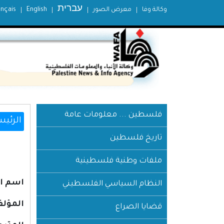
עברית
وكالة وفا
معرض الصور
English
ançais
فلسطين ... معلومات عامة
الرئيس
تاريخ فلسطين
ملفات وطنية فلسطينية
اسم ال
النظام السياسي الفلسطيني
المؤلف
قضايا الصراع