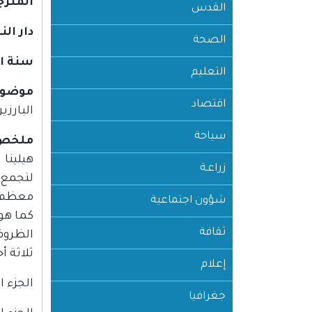
المترج
القدس
دار الن
الصحة
سنة ا
التعليم
موضوع
اقتصاد
البارزين
سياحة
ملخص 
هيلينا
زراعـة
لتجمع 
معظم م
شؤون اجتماعية
كما هو 
ثقافة
ثلاثة أج
إعلام
الجزء ا
جغرافيا