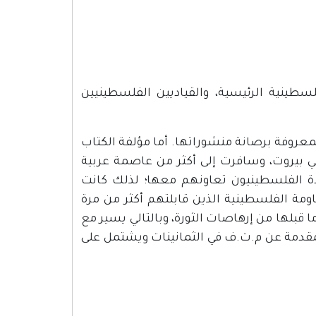
سطينية الرئيسية، والقياديين الفلسطينيين
معروفة برصانة منشوراتها. أما مؤلفة الكتاب
 بيروت، وسافرت إلى أكثر من عاصمة عربية
دة الفلسطينيون تعاونهم معها؛ لذلك كانت
ومة الفلسطينية الذين قابلتهم أكثر من مرة
 قبلها من إرهاصات الثورة، وبالتالي يسير مع
م.ت.ف حتى عام 1983م. ويبدأ الكتاب بمقدمة عن م.ت.ف في الثمانينات ويشتمل على