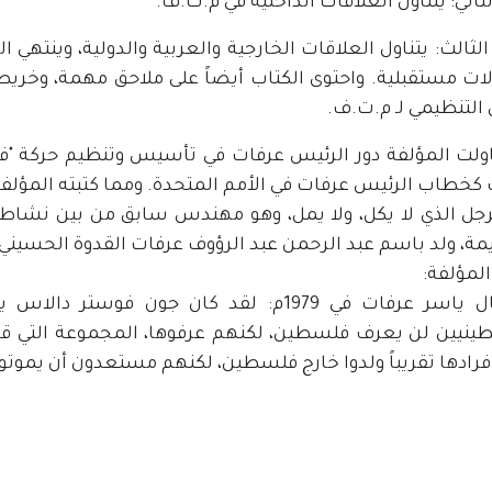
لثاني: يتناول العلاقات الداخلية في م.ت.ف.
الثالث: يتناول العلاقات الخارجية والعربية والدولية، وينته
لات مستقبلية. واحتوى الكتاب أيضاً على ملاحق مهمة، وخر
التنظيمي لـ م.ت.ف.
اولت المؤلفة دور الرئيس عرفات في تأسيس وتنظيم حركة "ف
كخطاب الرئيس عرفات في الأمم المتحدة. ومما كتبته المؤلف
لرجل الذي لا يكل، ولا يمل، وهو مهندس سابق من بين نشاطاته
، ولد باسم عبد الرحمن عبد الرؤوف عرفات القدوة الحسيني، في كان
لمؤلفة:
وقد قال ياسر عرفات في 1979م: لقد كان جون
رادها تقريباً ولدوا خارج فلسطين، لكنهم مستعدون أن يموتوا