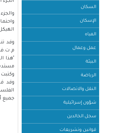
الجزء ا
السكان
والجزء 
الإسكان
واحتما
الهيكل 
المياه
وقد تن
عمل وعمال
م.ت.ف 
"هذا ا
البيئة
مستديمة
وكتبت ا
الرياضة
النقل والاتصالات
جميع أف
شؤون إسرائيلية
سجل الخالدين
قوانين وتشريعات