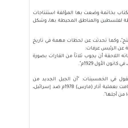
ي الكتاب بخاتمة وضعت بها المؤلفة استنتاجات
يطة لفلسطين والمناطق المحيطة بها، وشكل
تح"، وكما تحدثت عن لحظات مهمة في تاريخ
ة عن الرئيس عرفات:
 اللاحقة أن يجوب ثلاثاً من القارات بصورة
ون الأول 1929م".
 فوستر دالاس يقول في الخمسينات: "أن الجيل الجديد من
الفلسطينيين لن يعرف فلسطين، لكنهم عرفوها، المجموعة التي قامت بعملية آذار (مارس) 1978م ضد إسرائيل،
 من أجلها".