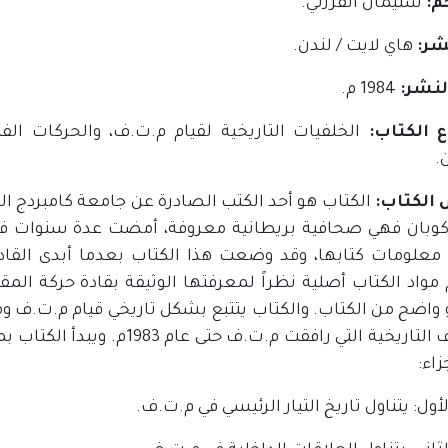
م:
سليمان الفرزلي.
شر:
هاي لايت / لندن.
لنشر:
1984 م.
 الكتاب:
الخلفيات التاريخية لقيام م.ت.ف، والحركات الفل
.
الكتاب:
الكتاب هو أحد الكتب الصادرة عن جامعة كامبردج ال
 كوبان فهي صحافية بريطانية معروفة، أمضت عدة سنوات في
معلومات كتابها، وقد وضعت هذا الكتاب بعدما أبدى القا
واد الكتاب أصلية نظراً لمعرفتها الوثيقة بقادة حركة المقا
واضح من الكتاب. والكتاب يتتبع بشكل تاريخي قيام م.ت.ف وما
الظروف التاريخية التي رافقت 
زاء:
لأول: يتناول تاريخ التيار الرئيسي في م.ت.ف.