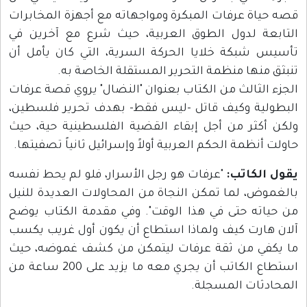
قصه حياة عرفات المبكرة ومواجهاته مع أجهزة المخابرات
التابعة لدول الطوق العربية، حيث شرع مع آخرين في
تأسيس شبكة خلايا الحركة السرية، التي كان يأمل أن
تنبثق منها منظمة التحرير المستقلة الخاصة به.
الجزء الثالث من الكتاب بعنوان "النضال" يروي قصة عرفات
البطولية وكيف قاتل -ليس فقط- بهدف تحرير فلسطين،
ولكن أكثر من أجل إبقاء القضية الفلسطينية حية، حيث
حاولت أنظمة الحكم العربية أولاً وإسرائيل ثانياً تصفيتها.
يقول الكاتب:
"عرفات هو رجل الأسرار، فلو لم يحط نفسه
بالغموض، لما تمكن النجاة من المحاولات العديدة للنيل
من حياته حتى في هذا الوقت". وفي مقدمة الكتاب يوضح
آلان هارت كيف ولماذا استطاع أن يكون أول غريب يكسب
ما يكفي من ثقة عرفات ليتمكن من كشف غموضه، حيث
استطاع الكاتب أن يجري معه ما يزيد على 200 ساعة من
المحادثات المسجلة.