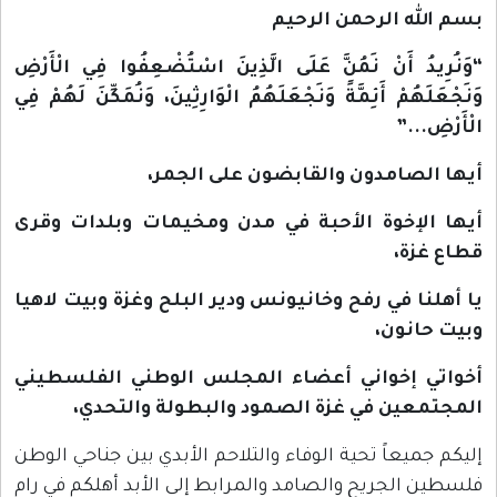
بسم الله الرحمن الرحيم
“وَنُرِيدُ أَنْ نَمُنَّ عَلَى الَّذِينَ اسْتُضْعِفُوا فِي الْأَرْضِ
وَنَجْعَلَهُمْ أَئِمَّةً وَنَجْعَلَهُمُ الْوَارِثِينَ، وَنُمَكِّنَ لَهُمْ فِي
الْأَرْضِ...”
أيها الصامدون والقابضون على الجمر،
أيها الإخوة الأحبة في مدن ومخيمات وبلدات وقرى
قطاع غزة،
يا أهلنا في رفح وخانيونس ودير البلح وغزة وبيت لاهيا
وبيت حانون،
أخواتي إخواني أعضاء المجلس الوطني الفلسطيني
المجتمعين في غزة الصمود والبطولة والتحدي،
إليكم جميعاً تحية الوفاء والتلاحم الأبدي بين جناحي الوطن
فلسطين الجريح والصامد والمرابط إلى الأبد أهلكم في رام