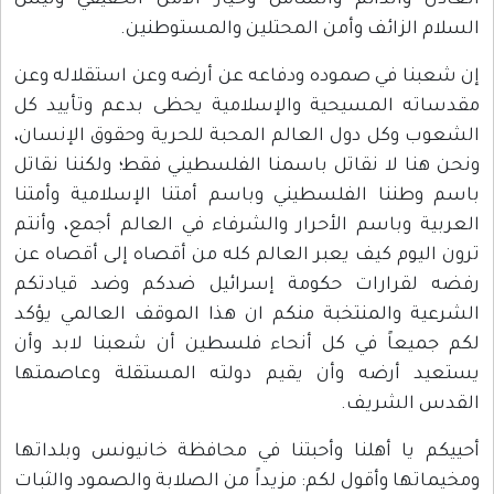
العادل والدائم والشامل وخيار الأمن الحقيقي وليس
السلام الزائف وأمن المحتلين والمستوطنين.
إن شعبنا في صموده ودفاعه عن أرضه وعن استقلاله وعن
مقدساته المسيحية والإسلامية يحظى بدعم وتأييد كل
الشعوب وكل دول العالم المحبة للحرية وحقوق الإنسان،
ونحن هنا لا نقاتل باسمنا الفلسطيني فقط؛ ولكننا نقاتل
باسم وطننا الفلسطيني وباسم أمتنا الإسلامية وأمتنا
العربية وباسم الأحرار والشرفاء في العالم أجمع، وأنتم
ترون اليوم كيف يعبر العالم كله من أقصاه إلى أقصاه عن
رفضه لقرارات حكومة إسرائيل ضدكم وضد قيادتكم
الشرعية والمنتخبة منكم ان هذا الموقف العالمي يؤكد
لكم جميعاً في كل أنحاء فلسطين أن شعبنا لابد وأن
يستعيد أرضه وأن يقيم دولته المستقلة وعاصمتها
القدس الشريف.
أحييكم يا أهلنا وأحبتنا في محافظة خانيونس وبلداتها
ومخيماتها وأقول لكم: مزيداً من الصلابة والصمود والثبات