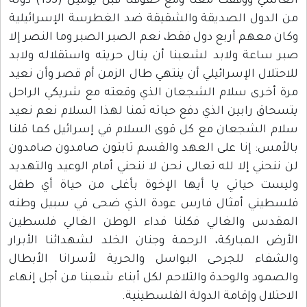
العالمي ووقفت معنا ومع حقوقنا قبل يومين (133) دولة
من الدول الصديقة والشقيقة ضد الغطرسة الإسرائيلية
وكان معهم أربع دول فقط، نعم الصبر الصبر وما النصر إلا
صبر ساعة ولابد لشعبنا أن ينال حريته واستقلاله ولابد
للاحتلال الإسرائيلي أن ينتهي طال الزمن أم قصر وأن نعيد
مرة أخرى سلام الشجعان الذي وقعته مع شريكي الراحل
يتسحاق رابين الذي دفع حياته ثمنا لهذا السلام نعم نعيد
سلام الشجعان مع كل قوى السلام في إسرائيل كما قلنا
بالأمس: إنا على العهد والقسم ثابتون صامدون صامدون
لن ننحني إلا لله تعالى نحن لا ننحني أمام الوعيد والتهديد
وليست حياتي يا أيها الإخوة بأغلى من حياة أي طفل
فلسطيني أمثال فارس عودة الذي ضحى في سبيل وطنه
المقدس والغالي فكلنا فداء الوطن الغالي فلسطين
الأرض المباركة، الرحمة وجنان الخلد لشهدائنا الأبرار
والشفاء للجرحى البواسل والحرية لأسرانا الأبطال
والصمود والوحدة والتلاحم لكل أبناء شعبنا من أجل إنهاء
الاحتلال وإقامة الدولة الفلسطينية.