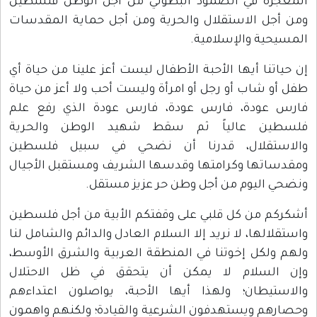
المعجزة في الصمود البطولي من أجل الوطن فلسطين
ومن أجل الاستقلال والحرية ومن أجل حماية المقدسات
المسيحية والإسلامية.
إن حياتنا أيها الأحبة الأطفال ليست أعز علينا من حياة أي
طفل أو شاب أو رجل أو امرأة وليست أحب ولا أعز من حياة
فارس عودة، فارس عودة، فارس عودة الذي رفع علم
فلسطين عالياً ثم سقط شهيد الوطن والحرية
والاستقلال، قدرنا أن نضحي في سبيل فلسطين
ومقدساتها وكرامتها وقدسها الشريف ومستقبل الأجيال
ونضحي اليوم من أجل وطن حر عزيز مستقل.
أشكركم من كل قلبي على وقفتكم الأبية من أجل فلسطين
واستقلالها، لا نريد إلا السلام العادل والدائم والشامل لنا
ولهم ولكل إخوتنا في المنطقة العربية والشرق الأوسط،
وإن السلام لا يمكن أن يتحقق في ظل الاحتلال
والاستيطان؛ ولهذا أيها الأحبة، يواصلون اعتداءهم
وحصارهم ويستهدفون الشرعية والقيادة؛ ولكنهم واهمون