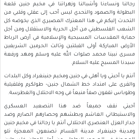
رجالنا ونساءنا وأشبالنا وزهراتنا في مخيم جنين قلعة
البطولة والصمود والتحدي ليس أحب إلى عقلي وقلبي من
التحدث إليكم في هذا المعترك المصيري الذي يخوضه كل
الشعب الفلسطيني من أجل الحرية والاستقلال ومن أجل
حماية المقدسات المسيحية والإسلامية في أرض الرباط
الأرض المباركة أولى القبلتين وثالث الحرمين الشريفين
مسرى نبينا محمد صلوات الله عليه وسلم ومهد ورفعة
سيدنا المسيح عليه السلام.
أنتم يا أحبتي ويا أهلي في جنين ومخيم جنينغراد وكل البلدات
والقرى على امتداد خط الشمال جنين- طولكرم وقلقيلية
وطوباس تقفون صفاً منيعاً في وجه الاحتلال والغطرسة.
أحبتي نقف جميعاً ضد هذا التصعيد العسكري
والاستيطاني الغاشم وبطشهم وحصارهم الصارم وضد
جدار العزل العنصري الاحتلالي أنتم يا رجالنا في مخيم جنين
ومدينة جنينغراد مدينة القسام تصنعون المعجزة تلو