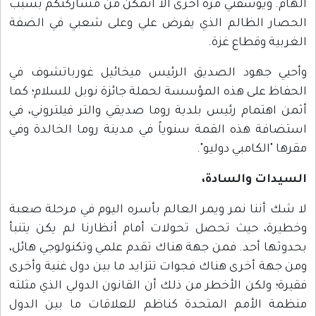
الهام. ويؤسفني مرة أخرى ألا أتمكن من مشاركتكم بسبب
الحصار الظالم الذي يفرض علي وعلى شعبي في الضفة
الغربية وقطاع غزة.
وأحيي جهود الصديق الرئيس ميخائيل غورباتشوف في
الحفاظ على هذه المؤسسة لحملة جائزة نوبل للسلام؛ كما
أثمن اهتمام رئيس بلدية روما صديقي والتر فيلتروني، في
استضافة هذه القمة سنوياً في مدينة روما الخالدة وفي
مقرها "الكامبي دوليو".
السيدات والسادة،
لا شك أننا نمر ويمر العالم بأسره اليوم في مرحلة صعبة
وخطيرة، حيث تحصل تحولات أمام أنظارنا لم يكن يتنبأ
بحدوثها أحد. فمن جهة هناك تقدم علمي وتكنولوجي هائل،
ومن جهة أخرى هناك فجوات تتزايد ما بين دول غنية وأخرى
فقيرة؛ ولكن الأخطر من ذلك أن القانون الدولي الذي مثلته
منظمة الأمم المتحدة كناظم للعلاقات ما بين الدول