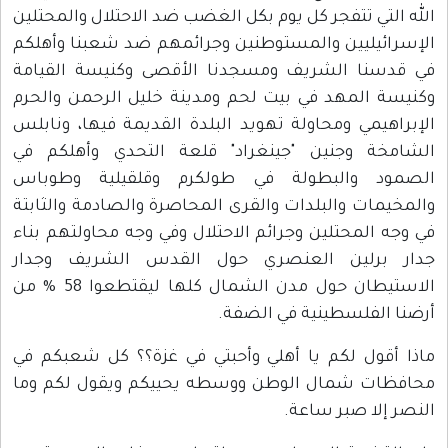
الله التي تتفجر كل يوم بكل الغضب ضد الاحتلال والمحتلين
الإسرائيليين والمستوطنين وجرائمهم ضد شعبنا وأهلكم
في قدسنا الشريف ومسجدنا الأقصى وكنيسة القيامة
وكنيسة المهد في بيت لحم ومدينة خليل الرحمن والحرم
الإبراهيمي ومحاولة تهويد البلدة القديمة فيها، ونابلس
الشامخة وجنين "جينغراد" قلعة التحدي وأهلكم في
الصمود والبطولة في طولكرم وقلقيلية وطوباس
والمخيمات والبلدات والقرى المحاصرة والصادمة والثابتة
في وجه المحتلين وجرائم الاحتلال وفي وجه محاولتهم بناء
جدار برلين العنصري حول القدس الشريف وجدار
الاستيطان حول مدن الشمال كلها ليقتطعوا 58 % من
أرضنا الفلسطينية في الضفة.
ماذا أقول لكم يا أهلي وأحبتي في غزة؟؟ كل شعبكم في
محافظات شمال الوطن ووسطه يحييكم ويقول لكم وما
النصر إلا صبر ساعة.