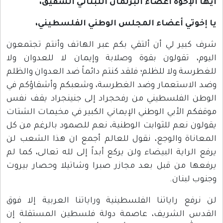
أيها الإخوة أعضاء البرلمان اللبناني الشقيق،
يا إخوتي أعضاء المجلس الوطني الفلسطيني،
شرف كبير لي أن ألتقي بكم عبر الهاتف وأنتم تجتمعون
اليوم، تقولون بقوة وصلابة وإيمان لا للعدوان ولا
للغطرسة ولا للظلم؛ فلقد كنتم دائماً ضد العدوان والظلم
وضد الاستعمار وضد الغطرسة، وشعبكم وأشقاؤكم في
الوطن الفلسطيني من رفحجراد إلى جنينجراد يقف نفس
موقفكم الأبي الوطني الإيماني الكبير في مخيمات الشتات
يقولون نعم للثوابت الوطنية، نعم للصمود بالرغم من كل
المعاناة والوجع، نقول للعالم أجمع ان هذا الشعب لن
يرفع الراية البيضاء ولن يركع أبداً إلى لله تعالى، كما لم
يرفعها من قبل بعد مجازر صبرا وشاتيلا وحصار بيروت
وجنوب لبنان.
لن نرفع راياتنا الفلسطينية وراياتنا العربية إلا فوق
القدس الشريف، عاصمة دولة فلسطين المستقلة إن