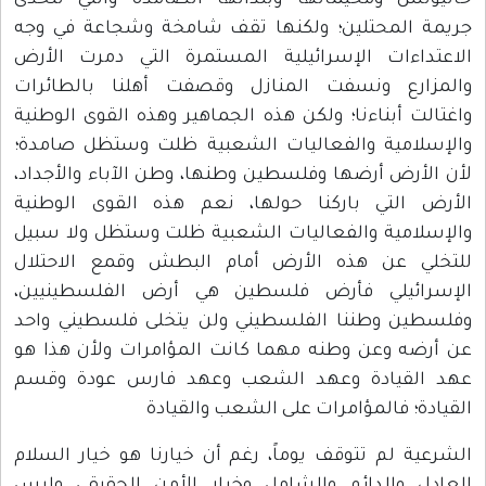
خانيونس ومخيماتها وبلداتها الصامدة والتي تتحدى
جريمة المحتلين؛ ولكنها تقف شامخة وشجاعة في وجه
الاعتداءات الإسرائيلية المستمرة التي دمرت الأرض
والمزارع ونسفت المنازل وقصفت أهلنا بالطائرات
واغتالت أبناءنا؛ ولكن هذه الجماهير وهذه القوى الوطنية
والإسلامية والفعاليات الشعبية ظلت وستظل صامدة؛
لأن الأرض أرضها وفلسطين وطنها، وطن الآباء والأجداد،
الأرض التي باركنا حولها، نعم هذه القوى الوطنية
والإسلامية والفعاليات الشعبية ظلت وستظل ولا سبيل
للتخلي عن هذه الأرض أمام البطش وقمع الاحتلال
الإسرائيلي فأرض فلسطين هي أرض الفلسطينيين،
وفلسطين وطننا الفلسطيني ولن يتخلى فلسطيني واحد
عن أرضه وعن وطنه مهما كانت المؤامرات ولأن هذا هو
عهد القيادة وعهد الشعب وعهد فارس عودة وقسم
القيادة؛ فالمؤامرات على الشعب والقيادة
الشرعية لم تتوقف يوماً، رغم أن خيارنا هو خيار السلام