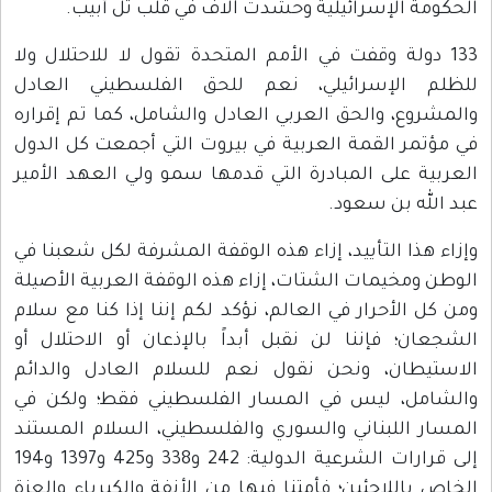
الحكومة الإسرائيلية وحشدت آلاف في قلب تل أبيب.
133 دولة وقفت في الأمم المتحدة تقول لا للاحتلال ولا
للظلم الإسرائيلي، نعم للحق الفلسطيني العادل
والمشروع، والحق العربي العادل والشامل، كما تم إقراره
في مؤتمر القمة العربية في بيروت التي أجمعت كل الدول
العربية على المبادرة التي قدمها سمو ولي العهد الأمير
عبد الله بن سعود.
وإزاء هذا التأييد، إزاء هذه الوقفة المشرفة لكل شعبنا في
الوطن ومخيمات الشتات، إزاء هذه الوقفة العربية الأصيلة
ومن كل الأحرار في العالم، نؤكد لكم إننا إذا كنا مع سلام
الشجعان؛ فإننا لن نقبل أبداً بالإذعان أو الاحتلال أو
الاستيطان، ونحن نقول نعم للسلام العادل والدائم
والشامل، ليس في المسار الفلسطيني فقط؛ ولكن في
المسار اللبناني والسوري والفلسطيني، السلام المستند
إلى قرارات الشرعية الدولية: 242 و338 و425 و1397 و194
الخاص باللاجئين؛ فأمتنا فيها من الأنفة والكبرياء والعزة