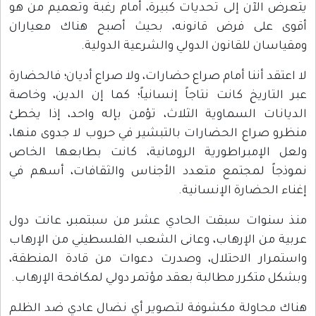
يتعرض الآن إلى تحديات كبيرة، أمام رغبة وتعميم من هو
أقوى على فرض قانونه، بحيث أصبح هناك معياران
ومقياسان للقانون الدولي والشرعية الدولية.
لا اعتقد أننا أمام صراع حضارات، ولا صراع أديان؛ فالحضارة
عبر التاريخ كانت نتاجاً إنسانياً؛ كما إن الدين، وخاصة
الديانات السماوية الثلاث، تؤمن بإله واحد، إذا يخطئ
منظرو صراع الحضارات بالتبشير في حروب لا جدوى منها،
ولعل الإمبراطورية الرومانية، كانت بطابعها الخاص
نموذجاً لمجتمع متعدد الأجناس والثقافات، أسهم في
إغناء الحضارة الإنسانية.
منذ سنوات سبقت الحادي عشر من سبتمبر، عانت دول
عربية من الإرهاب، وعانى الشعب الفلسطيني من الإرهاب
واستمرار الاحتلال، وصدرت دعوات من قادة المنطقة،
وبشكل متكرر مطالبة بعقد مؤتمر دولي لمكافحة الإرهاب.
هناك محاولة مكشوفة لتصوير أي نضال عادي ضد الظلم