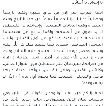
يا إخواني يا أحبائي،
امتنا العربية تمر الآن في مأزق خطير؛ ولكننا تاريخياً
وحضارياً وديننا.. إننا جميعاً دفاعاً عن هذا التاريخ وهذه
الحضارة وهذه الديانات المقدسة، وإخوانكم في فلسطين
لا يدافعون عن أنفسهم؛ ولكننا ندافع عن مقدساتنا
المسيحية والإسلامية، وندافع عن أولى القبلتين وثالث
الحرمين الشريفين مسرى نبينا محمد صلوات الله عليه
وسلم، ومصر ورفعة سيدنا المسيح عليه السلام وذلك
فإن- إن شاء الله- طفل من أطفال امتنا العربية أو زهرة
من زهراتها، سيرفعان علم فلسطين فوق أسوار القدس،
وكنائس القدس، ومآذن القدس، يرونها بعيدة ونراها
قريبة، و"ليدخلوا المسجد كما دخلوه أول مرة أن الله لا
يخلف وعده".
تحية إليكم من القلب والوجدان أخواتنا في لبنان وفي
مخيمات لبنان الذين يعيشون في رحاب إخوتنا الأحبة في