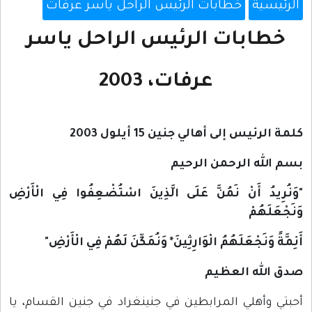
الرئيسية
خطابات الرئيس الراحل ياسر عرفات
خطابات الرئيس الراحل ياسر
عرفات، 2003
كلمة الرئيس إلى أهالي جنين 15 أيلول 2003
بسم الله الرحمن الرحيم
"وَنُرِيدُ أَنْ نَمُنَّ عَلَى الَّذِينَ اسْتُضْعِفُوا فِي الْأَرْضِ
وَنَجْعَلَهُمْ
أَئِمَّةً وَنَجْعَلَهُمُ الْوَارِثِينَ* وَنُمَكِّنَ لَهُمْ فِي الْأَرْضِ"
صدق الله العظيم
أحبتي وأهلي المرابطين في جنينغراد في جنين القسام، يا