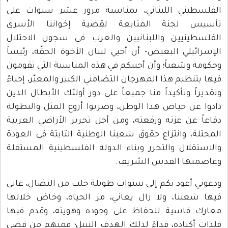
الفلسطيني اللبناني، بمناسبة مرور عشر سنوات على
تأسيس لجنة المتابعة لقضية إخواننا الأسرى
الفلسطينيين واللبنانيين والعرب في سجون الاحتلال
الإسرائيلي البغيض- أن أحيي لبنان الأخوة الحقّة، رئيساً
وحكومة وشعباً؛ وأن أحييكم في هذه المناسبة التي تقومون
فيها بتنظيم هذا المهرجان التضامني الكبير والمعبّر، إحياءً
وتقديراً وتأكيداً منا جميعاً على دور أولئك الأبطال الذين
ذادوا عن حياض هذا الوطن، وضربوا أروع المثل والبطولة
دفاعاً عن عزته ورفعته، ومن أجل تحرير الأراضي العربية
المحتلة، وانتزاع حقوق شعبنا الوطنية الثابتة في العودة
والاستقلال والتحرر وبناء الدولة الفلسطينية المستقلة
وعاصمتها القدس الشريف.
ودعوني أعود بكم إلى سنوات طويلة خلت من النضال، عانى
فيها شعبنا، ولا زال يعاني، مر الحياة، وخاض خلالها
معارك قاسية للحفاظ على وجوده وهويته، وقدم فيها
فلذات أكباده، فداءً لذلك الهدف النبيل؛ فمنهم من قضى