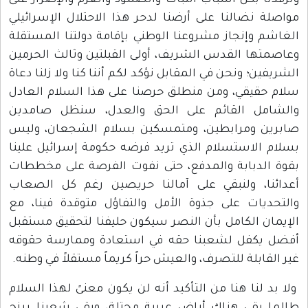
وترفدنا بكل أسباب الثبات والصمود والعزم والإصرار على
مواصلة نضالنا على أرضنا لدحر هذا الاحتلال الإسرائيلي
الغاشم وإنجاز مشروعنا الوطني بإقامة دولتنا المستقلة
وعاصمتها القدس الشريف، أولى القبلتين وثالث الحرمين
الشريفين؛ ونحن في المقابل نؤكد لكم أننا كنا ولا زلنا دعاة
سلام حقيقي، ومن منطلق حرصنا على هذا السلام العادل
والشامل القائم على الحق والعدل، سنظل صامدين
صابرين ومرابطين، ومتمسكين بسلام الشجعان، وليس
بسلام الاستسلام الذي تريد فرضه حكومة إسرائيل علينا
بقوة الدبابة والمدفع، حتى نفوت الفرصة على مخططات
أعدائنا، ولنبقي على آمالنا حريصين رغم كل الصعاب
والتحديات على جذوة الأمل والتفاؤل متوقدة فينا، مع
الإيمان الكامل بأن النصر سيكون حليفنا لتحقيق مستقبل
أفضل يكفل لشعبنا حقه في استعادة وممارسة حقوقه
غير القابلة للتصرف، والعيش حراً كريماً مستقلاً في وطنه.
ولا بد لنا هنا من التأكيد أنه لن يكون معنىً لهذا السلام