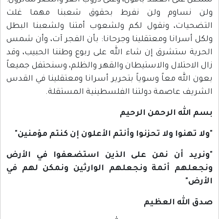
سنظل على العهد باقون، وعلى دروب العز والنصر سائرون؛
ولن نساوم ولن نفرط بحقوق شعبنا مهما غلت
التضحيات، ونقول لكم ولشعوب أمتنا ولشعبنا البطل
ولكل أسرانا ومعتقلينا وجرحانا: بأن الفجر آت، وأن شمس
الحرية ستشرق إن شاء الله على ربوع وطننا الحبيب، وقد
زال الاحتلال والاستيطان والقهر والظلم، وسنحتفل جميعاً
بعون الله معاً وسوياً بتحرير أسرانا ومعتقلينا في القدس
الشريف عاصمة دولتنا الفلسطينية المستقلة.
بسم الله الرحمن الرحيم
"ولا تهنوا ولا تحزنوا وأنتم الأعلون إن كنتم مؤمنين"
"ونريد أن نمن على الذين استضعفوا في الأرض
ونجعلهم أئمة ونجعلهم الوارثين ونمكن لهم في
الأرض"
صدق الله العظيم