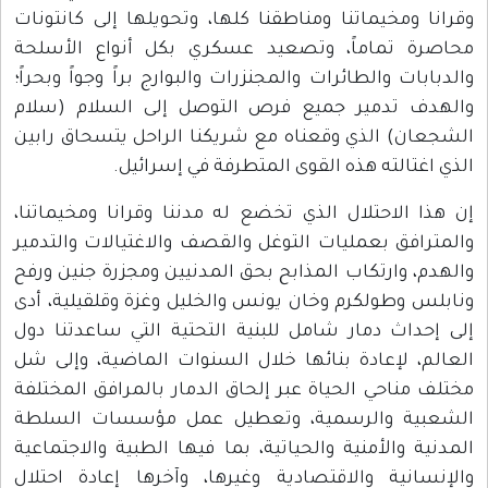
وقرانا ومخيماتنا ومناطقنا كلها، وتحويلها إلى كانتونات
محاصرة تماماً، وتصعيد عسكري بكل أنواع الأسلحة
والدبابات والطائرات والمجنزرات والبوارج براً وجواً وبحراً؛
والهدف تدمير جميع فرص التوصل إلى السلام (سلام
الشجعان) الذي وقعناه مع شريكنا الراحل يتسحاق رابين
الذي اغتالته هذه القوى المتطرفة في إسرائيل.
إن هذا الاحتلال الذي تخضع له مدننا وقرانا ومخيماتنا،
والمترافق بعمليات التوغل والقصف والاغتيالات والتدمير
والهدم، وارتكاب المذابح بحق المدنيين ومجزرة جنين ورفح
ونابلس وطولكرم وخان يونس والخليل وغزة وقلقيلية، أدى
إلى إحداث دمار شامل للبنية التحتية التي ساعدتنا دول
العالم، لإعادة بنائها خلال السنوات الماضية، وإلى شل
مختلف مناحي الحياة عبر إلحاق الدمار بالمرافق المختلفة
الشعبية والرسمية، وتعطيل عمل مؤسسات السلطة
المدنية والأمنية والحياتية، بما فيها الطبية والاجتماعية
والإنسانية والاقتصادية وغيرها، وآخرها إعادة احتلال