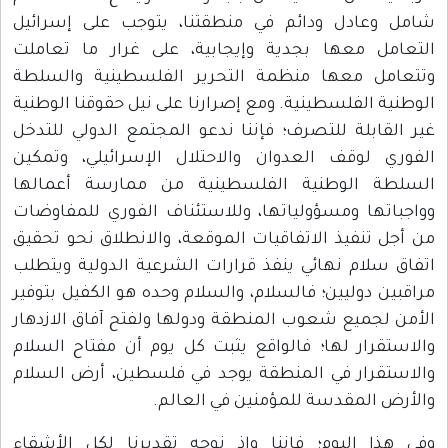
شامل وعادل ودائم في منطقتنا، يتوجب على إسرائيل
التعامل معها بجدية وإيجابية، على غرار ما تعاملت
وتتعامل معها منظمة التحرير الفلسطينية والسلطة
الوطنية الفلسطينية. ومع إصرارنا على نيل حقوقنا الوطنية
غير القابلة للتصرف؛ فإننا ندعو المجتمع الدولي للتدخل
الفوري لوقف العدوان والاحتلال الإسرائيلي، وتمكين
السلطة الوطنية الفلسطينية من ممارسة أعمالها
وواجباتها ومسؤولياتها، وللاستئناف الفوري للمفاوضات
من أجل تنفيذ الاتفاقيات الموقعة، والانطلاق نحو تحقيق
اتفاق سلام نهائي ينفذ قرارات الشرعية الدولية ويتطلب
مراقبين دوليين؛ فالسلام، والسلام وحده هو الكفيل بتوفير
الأمن لجميع شعوب المنطقة ودولها ولفتح آفاق الازدهار
والاستقرار لها؛ فالواقع يثبت كل يوم أن مفتاح السلام
والاستقرار في المنطقة يوجد في فلسطين، أرض السلام
والأرض المقدسة للمؤمنين في العالم.
وفي هذا اليوم؛ فإننا وإذ نوجه تقديرنا لكل الأشقاء