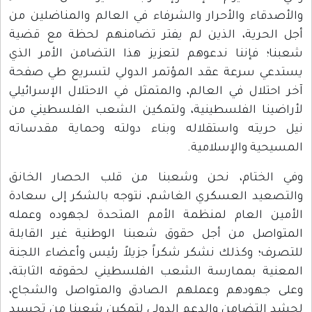
والأصدقاء والأحرار والشرفاء في العالم والمناضلين من
أجل الحرية، الذين لم يفتر تضامنهم لحظة مع قضية
شعبنا؛ فإننا ندعوهم لتعزيز هذا التضامن الأمر الذي
يستدعي سرعة عقد المؤتمر الدولي لتسريع طي صفحة
آخر احتلال في العالم، والمتمثل في الاحتلال الإسرائيلي
لأراضينا الفلسطينية، ولتمكين الشعب الفلسطيني من
نيل حريته واستقلاله وبناء دولته وحماية مقدساته
المسيحية والإسلامية.
وفي الختام، نحن وشعبنا من قلب الحصار الخانق
والتصعيد العسكري الغاشم، نتوجه بالشكر إلى سعادة
الأمين العام لمنظمة الأمم المتحدة لجهوده وعمله
المتواصل من أجل حقوق شعبنا الوطنية غير القابلة
للتصرف؛ وكذلك نشكر شكراً جزيلاً رئيس وأعضاء اللجنة
المعنية بممارسة الشعب الفلسطيني لحقوقه الثابتة،
وعلى جهودهم وعملهم الصادق والمتواصل والشجاع،
لحشد التضامن والدعم الدولي لتمكين شعبنا من تجسيد