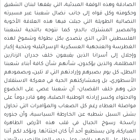
الصادقة وهذه الوقفة المبدئية، التي يقفها لبنان الشقيق
وحكومته وكل قواه إلى جانب نضال شعبنا عبر مسيرته
النضالية الطويلة التي جبلت فيها هذه العلاقة الأخوية
والمصير المشترك بالدم؛ كما نتوجه بالتحية لشعبنا
الفلسطيني الأبي الذي يتصدى بكل بطولة وشموخ لهذه
الغطرسة والعنجهية العسكرية الإسرائيلية؛ وبتحية إكبار
وإجلال إلى أسرانا الذين يقبعون خلف جدران الزنازين
المظلمة، والذين يؤكدون، شأنهم شأن كافة أبناء شعبنا
البطل، كل يوم بصبرهم وإرادتهم التي لا تلين، وبصمودهم
الأسطوري، بل وبمشاركتهم الحية في معركة الاستقلال
حتى وهم خلف القضبان- أن شعبنا عصي على الخضوع
والاحتواء وكسر إرادته الوطنية الصلبة، وهو قادر دوماً على
مواصلة العطاء رغم كل الصعاب والمؤامرات التي تحاول
بشتى السبل شطبه عن الخارطة السياسية، وأن جذوره
راسخة رسوخ الجبال في قلب هذه الأرض الطاهرة
المباركة، ولن يستطيع أحد أياً كان اجتثاثها. ونؤكد لكم أننا