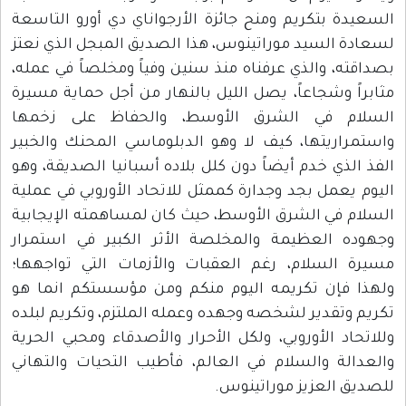
السعيدة بتكريم ومنح جائزة الأرجواناي دي أورو التاسعة
لسعادة السيد موراتينوس، هذا الصديق المبجل الذي نعتز
بصداقته، والذي عرفناه منذ سنين وفياً ومخلصاً في عمله،
مثابراً وشجاعاً، يصل الليل بالنهار من أجل حماية مسيرة
السلام في الشرق الأوسط، والحفاظ على زخمها
واستمراريتها، كيف لا وهو الدبلوماسي المحنك والخبير
الفذ الذي خدم أيضاً دون كلل بلاده أسبانيا الصديقة، وهو
اليوم يعمل بجد وجدارة كممثل للاتحاد الأوروبي في عملية
السلام في الشرق الأوسط، حيث كان لمساهمته الإيجابية
وجهوده العظيمة والمخلصة الأثر الكبير في استمرار
مسيرة السلام، رغم العقبات والأزمات التي تواجهها؛
ولهذا فإن تكريمه اليوم منكم ومن مؤسستكم انما هو
تكريم وتقدير لشخصه وجهده وعمله الملتزم، وتكريم لبلده
وللاتحاد الأوروبي، ولكل الأحرار والأصدقاء ومحبي الحرية
والعدالة والسلام في العالم، فأطيب التحيات والتهاني
للصديق العزيز موراتينوس.