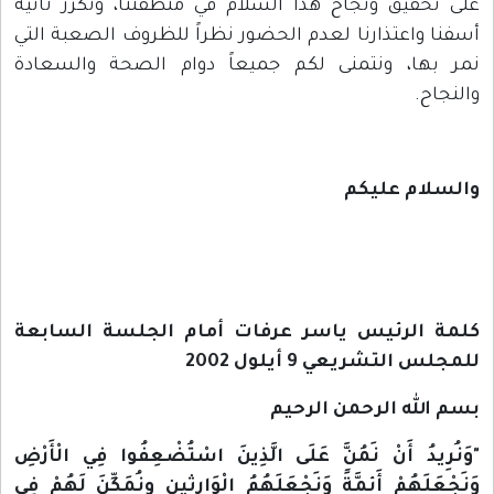
على تحقيق ونجاح هذا السلام في منطقتنا، ونكرر ثانية
أسفنا واعتذارنا لعدم الحضور نظراً للظروف الصعبة التي
نمر بها، ونتمنى لكم جميعاً دوام الصحة والسعادة
والنجاح.
والسلام عليكم
كلمة الرئيس ياسر عرفات أمام الجلسة السابعة
للمجلس التشريعي 9 أيلول 2002
بسم الله الرحمن الرحيم
"وَنُرِيدُ أَنْ نَمُنَّ عَلَى الَّذِينَ اسْتُضْعِفُوا فِي الْأَرْضِ
وَنَجْعَلَهُمْ أَئِمَّةً وَنَجْعَلَهُمُ الْوَارِثِين ونُمَكِّنَ لَهُمْ فِي