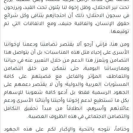
طالما بقي هناك أراض عربية محتلة، وبقي شعبنا يرزح
تحت نير الاحتلال، وظل إخوة لنا يئنون تحت القيد، ويرزحون
في سجون الاحتلال؛ ذلك أن احتجازهم يتنافى وكل شرائع
حقوق الإنسان، واتفاقية جنيف، ومع الاتفاقات التي تم
توقيعها.
ومن هنا، فإنني أرجو ألا يقتصر تضامننا ودعمنا لإخواننا
الأسرى على إحياء مثل هذه المناسبات؛ بل أن يتواصل هذا
التضامن ويتعزز هذا الدعم من خلال التعبير عنه في حياتنا
وممارساتنا اليومية، حتى نتمكن من خلق التضامن
والتعاطف المؤثر والفاعل مع قضيتهم على كافة
المستويات العربية والدولية؛ وأن لا يقتصر دعمهم على
الجهود الرسمية فقط؛ بل أدعو كافة شعوبنا للإسهام
بكل ما تستطيع لدعم إخوتنا وأحبتنا وأبنائنا الأسرى ودعم
عائلاتهم وأسرهم، انطلاقاً من مبدأ تحقيق التكافل
والتضامن الاجتماعي في هذه الظروف العصيبة.
وختاماً، نتوجه بالتحية والإكبار لكم على هذه الجهود