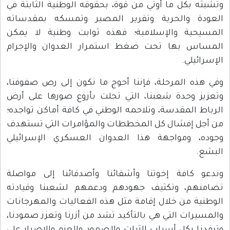
وتشبثه بكل ما أوتي من قوة، بحقوقه الوطنية الثابتة في
العودة والحرية وتقرير المصير وتمسكه بمقدساته
المسيحية والإسلامية؛ فهذه ثوابت وطنية لا يمكن
المساس بها تحت ضغط استمرار العدوان والإجرام
الإسرائيلي.
وفي هذه المرحلة، فإننا أحوج ما نكون إلى رص صفوفنا،
وتعزيز وحدة شعبنا، التي تجلت بأروع صورها على أرض
الرباط المقدسة، وتلاحمه الوطني في كافة أماكن تواجده؛
من أجل إفشال كل المخططات والمؤامرات التي تستهدف
وجوده، ومواجهة هذا العدوان العسكري الإسرائيلي
البشع.
وندعو كافة إخوتنا وأشقائنا وأصدقائنا إلى مواصلة
تضامنهم، وتكثيف جهودهم ودعمهم لشعبنا وقيادته
الوطنية من خلال إقامة مثل هذه الفعاليات والمهرجانات
والمسيرات التي هي بالتأكيد تشد من أزرنا وتعزز صمودنا،