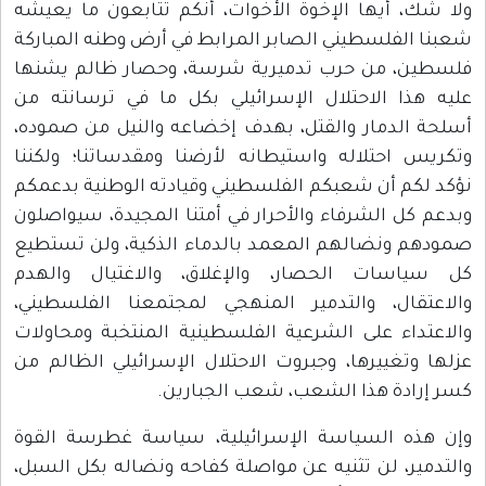
ولا شك، أيها الإخوة الأخوات، أنكم تتابعون ما يعيشه
شعبنا الفلسطيني الصابر المرابط في أرض وطنه المباركة
فلسطين، من حرب تدميرية شرسة، وحصار ظالم يشنها
عليه هذا الاحتلال الإسرائيلي بكل ما في ترسانته من
أسلحة الدمار والقتل، بهدف إخضاعه والنيل من صموده،
وتكريس احتلاله واستيطانه لأرضنا ومقدساتنا؛ ولكننا
نؤكد لكم أن شعبكم الفلسطيني وقيادته الوطنية بدعمكم
وبدعم كل الشرفاء والأحرار في أمتنا المجيدة، سيواصلون
صمودهم ونضالهم المعمد بالدماء الذكية، ولن تستطيع
كل سياسات الحصار، والإغلاق، والاغتيال والهدم
والاعتقال، والتدمير المنهجي لمجتمعنا الفلسطيني،
والاعتداء على الشرعية الفلسطينية المنتخبة ومحاولات
عزلها وتغييرها، وجبروت الاحتلال الإسرائيلي الظالم من
كسر إرادة هذا الشعب، شعب الجبارين.
وإن هذه السياسة الإسرائيلية، سياسة غطرسة القوة
والتدمير، لن تثنيه عن مواصلة كفاحه ونضاله بكل السبل،