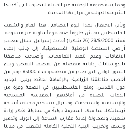
وممارسة حقوقه الوطنية غير القابلة للتصرف التي أكدتها
الشرعية الدولية في قراراتها العديدة.
ويأتي الاحتفال بهذا اليوم التضامني هذا العام والشعب
الفلسطيني يعيش ظروفاً صعبة ومأساوية غير مسبوقة.
فمنذ 28/9/2000 (26 شهرا) أعادت إسرائيل احتلال معظم
أراضي السلطة الوطنية الفلسطينية، إلى جانب إلغاء
الاتفاقات وعدم تنفيذ التفاهمات، وأصبحت مناطقنا
باندوستانات إذلالية منفصلة عن بعضها البعض؛ وبناء
السور الواقي الذي صادر من منطقة واحدة 83000 دونم من
أخصب مناطقنا الزراعية؛ بالإضافة لحائط برلين الجديد
حول القدس، ومنع الفلسطينيين في الضفة وغزة من
الذهاب للصلاة في أماكنهم المقدسة المسيحية
والإسلامية. واستخدمت، وما تزال تستخدم مختلف أسلحة
ترسانتها، بما فيها المحرمة دولياً؛ في محاولة لقهر إرادة
شعبنا، ولمحاولة إعادة عقارب الساعة إلى الوراء وتدمير
ونسف وتخريب البنية التحتية الكاملة لشعبنا في مدننا