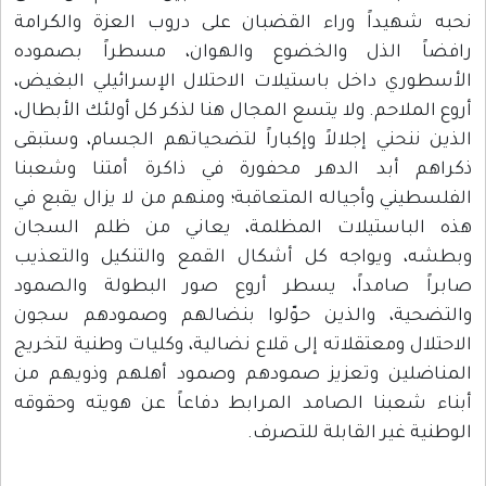
نحبه شهيداً وراء القضبان على دروب العزة والكرامة
رافضاً الذل والخضوع والهوان، مسطراً بصموده
الأسطوري داخل باستيلات الاحتلال الإسرائيلي البغيض،
أروع الملاحم. ولا يتسع المجال هنا لذكر كل أولئك الأبطال،
الذين ننحني إجلالاً وإكباراً لتضحياتهم الجسام، وستبقى
ذكراهم أبد الدهر محفورة في ذاكرة أمتنا وشعبنا
الفلسطيني وأجياله المتعاقبة؛ ومنهم من لا يزال يقبع في
هذه الباستيلات المظلمة، يعاني من ظلم السجان
وبطشه، ويواجه كل أشكال القمع والتنكيل والتعذيب
صابراً صامداً، يسطر أروع صور البطولة والصمود
والتضحية، والذين حوّلوا بنضالهم وصمودهم سجون
الاحتلال ومعتقلاته إلى قلاع نضالية، وكليات وطنية لتخريج
المناضلين وتعزيز صمودهم وصمود أهلهم وذويهم من
أبناء شعبنا الصامد المرابط دفاعاً عن هويته وحقوقه
الوطنية غير القابلة للتصرف.