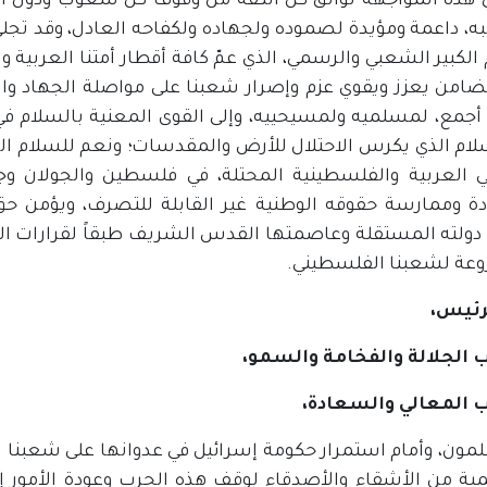
 هذه المواجهة لواثق كل الثـقة من وقوف كل شعوب ودول أمتن
به، داعمة ومؤيدة لصموده ولجهاده ولكفاحه العادل، وقد تجلى
الكبير الشعبي والرسمي، الذي عمّ كافة أقطار أمتنا العربية و
تضامن يعزز ويقوي عزم وإصرار شعبنا على مواصلة الجهاد وال
 أجمع، لمسلميه ولمسيحييه، وإلى القوى المعنية بالسلام في 
لام الذي يكرس الاحتلال للأرض والمقدسات؛ ونعم للسلام العا
ي العربية والفلسطينية المحتلة، في فلسطين والجولان 
ة وممارسة حقوقه الوطنية غير القابلة للتصرف، ويؤمن حق 
 دولته المستقلة وعاصمتها القدس الشريف طبقاً لقرارات الش
عة لشعبنا الفلسطيني.
لرئيس،
الجلالة والفخامة والسمو،
المعالي والسعادة،
لمون، وأمام استمرار حكومة إسرائيل في عدوانها على شعبنا 
يمية من الأشقاء والأصدقاء لوقف هذه الحرب وعودة الأمور 