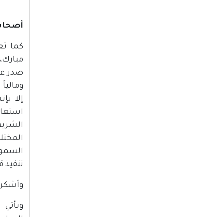
أصحاب 
كما تع
مبارك،
صدر عن
ومالياً
إلا بإ
استعاد
الشريف
المختل
السمو 
تنفيذ ق
وأشكر 
ويأتي 