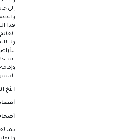
وهو في
إلى جان
والدعم 
هذا ال
العالم
ولا للس
للأراض
استعاد
وإقامة
المشرو
الأخ ا
أصحاب 
أصحاب 
كما تع
والإقل