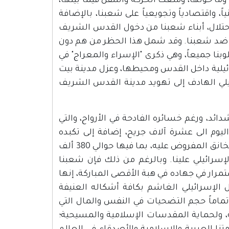
ما حولها، ومنعت الحركة والتنقل فيما بينها،
ً، واقتصادياً وتجويعياً على شعبنا، بالإضافة
احتلال، أبناء شعبنا من دخول القدس الشريف
 ضد شعبنا. وقد شمل هذا الحظر من هم دون
بنا جميعاً، وهي ذكرى "الإسراء والمعراج" في
ئيلية داخل القدس ومحيطها، وعزل مدينة بيت
لي الهادف إلى تهويد مدينة القدس الشريف
ئد، ورغم خسائره الفادحة في الأرواح، والتي
يوم الى عشرة آلاف جريح، إضافة إلى تكبده
خسائر مالية تجاوزت تسعمائة مليون دولار، جراء الحصار الشامل والخانق المفروض عليه، بما فيها حوالي 380 ألف
سرائيلي علينا. وبالرغم من ذلك فإن شعبنا
ار في جهاده في هبة الأقصى المباركة، إنها
 الإسرائيلي الغاشم بكافة أشكاله العنيفة
تماماً حجم التضحيات في النفس والمال التي
ة، ولحماية المقدسات الإسلامية والمسيحية؛