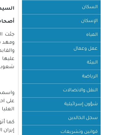
السكان
السيد 
الإسكان
أصحاب 
جئت ال
المياه
ومهد س
عمل وعمال
والقابض
عليها 
البيئة
شعوبها
الرياضة
النقل والاتصالات
واسمحو
على احت
شؤون إسرائيلية
العليا 
سجل الخالدين
كما أتو
إيران 
قوانين وتشريعات