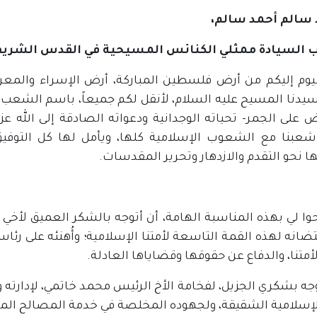
سالم أحمد سالم،
السيادة ممثلي الكنائس المسيحية في القدس الشريف ا
يوم إليكم من أرض فلسطين المباركة، أرض الإسراء والمعرا
يدنا المسيح عليه السلام، لأنقل لكم جميعاً، باسم الشعب 
 على الجمر- تحياته الوجدانية ودعواته الصادقة إلى الله عز و
شعبنا مع الشعوب الإسلامية كلها، ويأمل لها كل التوفيق 
 نحو التقدم والازدهار وتحرير المقدسات.
ا لي بهذه المناسبة الهامة، أن أتوجه بالشكر العميق لأخي
ضانه لهذه القمة التاسعة لأمتنا الإسلامية؛ وأُهنئه على رئاس
لأمتنا، والدفاع عن حقوقها وقضاياها العادلة.
جه بشكري الجزيل، لفخامة الأخ الرئيس محمد خاتمي، لإدارته و
الإسلامية الشقيقة، ولجهوده المخلصة في خدمة المصالح المش