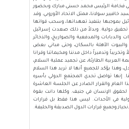
أخي فخامة الرئيس محمد حسني مبارك وبحضور
يد خافيير سولانا، ممثل الاتحاد الأوروبي. وقد
ئيل بموجبها بتنفيذ تعهداتها، وسحب قواتها
 تحقيق دولية. وبدلاً من ذلك صعدت إسرائيل
 والدبابات والمدفعية والصواريخ، والذخائر
والبيوت الآهلة بالسكان، وحتى مباني بعض
خريباً وتدميراً داخل مدننا ومخيماتنا وقرانا
مة العربية الطارئة، عن تجميد عملية السلام،
، وهذا يؤكد للجميع أنها لا تريد هذا السلام
نا. إنها تواصل تحدي المجتمع الدولي بأسره
دة وقراراتها، والتي آخرها قرار مجلس الأمن 1322 في هذا العام والقرار الصادر عن الجلسة العاشرة
ة لحقوق الإنسان في جنيف. وكلها دانت بقوة
ولية في الأحداث. ليس هذا فقط بل قرارات
نحياز وجميع قرارات الدول الصديقة والحليفة.