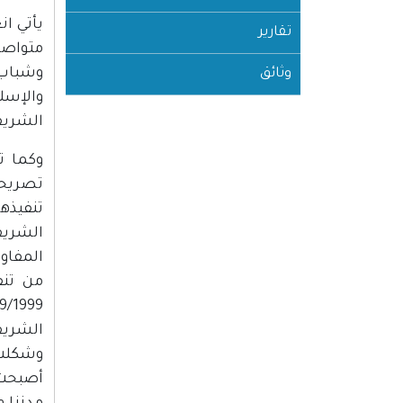
يأتي ا
تقارير
متواصل
وشباب 
وثائق
والإسلا
الشريف
وكما ت
تصريحا
تنفيذه
الشريف
المفاو
من تنف
الشريف
وشكلت 
أصبحت 