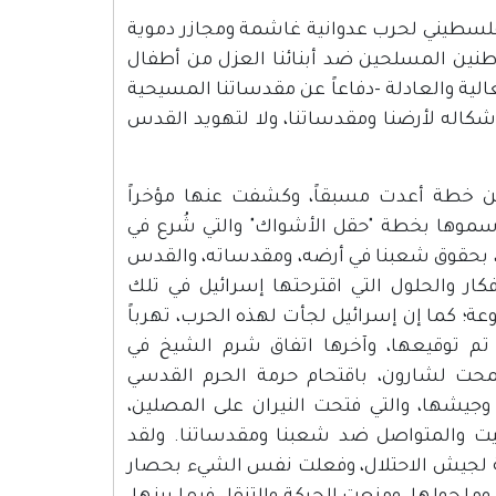
فلسطيني لحرب عدوانية غاشمة ومجازر دموية
نين المسلحين ضد أبنائنا العزل من أطفال
ة والعادلة -دفاعاً عن مقدساتنا المسيحية
 أشكاله لأرضنا ومقدساتنا، ولا لتهويد القدس
من خطة أعدت مسبقاً، وكشفت عنها مؤخراً
أسموها بخطة "حقل الأشواك" والتي شُرع في
ة، بحقوق شعبنا في أرضه، ومقدساته، والقدس
ار والحلول التي اقترحتها إسرائيل في تلك
؛ كما إن إسرائيل لجأت لهذه الحرب، تهرباً
 تم توقيعها، وآخرها اتفاق شرم الشيخ في
 سمحت لشارون، باقتحام حرمة الحرم القدسي
جيشها، والتي فتحت النيران على المصلين،
بيت والمتواصل ضد شعبنا ومقدساتنا. ولقد
لجيش الاحتلال، وفعلت نفس الشيء بحصار