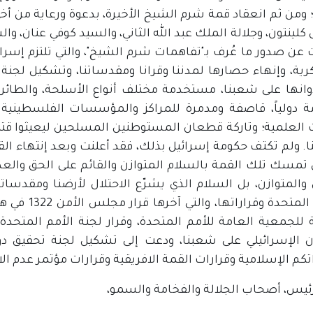
 ومن ثم انعقاد قمة شرم الشيخ الأخيرة، بدعوة ورعاية من 
كلينتون، وجلالة الملك عبد الله الثاني، والسيد كوفي عنان، والس
عن صدور ما عُرف بـ"تفاهمات شرم الشيخ"، والتي تلتزم إسرا
ية، وإنهاء حصارها لمدننا وقرانا ومقدساتنا، وتشكيل لجنة
انها على شعبنا، مستخدمة مختلف أنواع الأسلحة، والطائرات
ة دولياً، قاصفة ومدمرة للمراكز والمؤسسات الفلسطينية 
 العلمية؛ وتاركة قطعان المستوطنين المسلحين ليعيثوا قتلاً وت
ا. ولم تكتف حكومة إسرائيل بذلك، فقد أعلنت وبعد إنتهاء الق
ى تمسك تلك القمة بالسلام المتوازن والقائم على الحق والعدل
 والمتوازن، بل السلام الذي يشرّع الاحتلال لأرضنا ومقدسات
والأمم المتح
ة للجمعية العامة للأمم المتحدة، وقرار لجنة الأمم المتحد
ن الإسرائيلي على شعبنا، ودعت إلى تشكيل لجنة تحقيق د
كم الإسلامية وقرارات القمة الافريقية وقرارات مؤتمر عدم الا
رئيس، أصحاب الجلالة والفخامة والسمو،