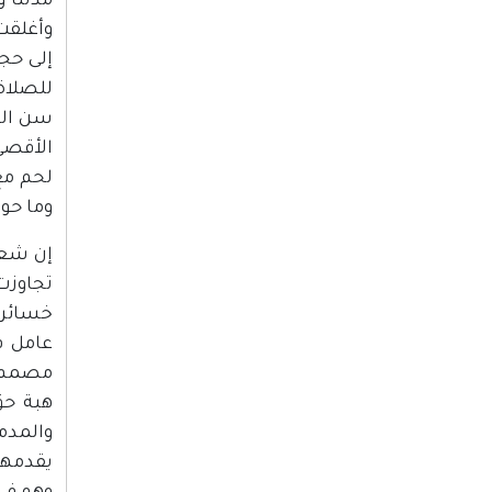
مدننا و
وأغلقت 
إلى حج
للصلاة
سن الخم
الأقصى
لحم مع
وما حول
إن شعب
تجاوزت
عامل ف
مصمم أ
هبة حق
والمدم
يقدمها