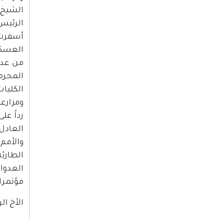
الشيخ؛
الرئيس 
أسفرت 
العسكر
من عدو
المحرم
الكليات
ومزارعن
رداً عل
العادل
الطارئ
العدوا
مؤتمرات
الأخ ال