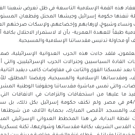
نعقاد هذه القمة الإسلامية التاسعة في ظل تعرض شعبنا ال
ة تنفذها حكومة إسرائيل وجيشها المحتل وقطعان المستوط
ونساء وشيوخ، لإرهابهم وإخضاعهم، ولإسكات صرختهم العالي
مية طبقاً للعهدة العمرية- بأن لا لاستمرار الاحتلال بكافة
 أو محاولة تدنيس مقدساتنا الإسلامية والمسيحية.
علمون، فلقد جاءت هذه الحرب العدوانية الإسرائيلية، ض
ت القادة السياسيين وجنرالات الحرب الإسرائيليين، والتي 
ا بعد تمسكنا القوي والثابت في مفاوضات كامب ديفيد الثاني
، ومقدساتها الإسلامية والمسيحية، ورفضنا المطلق، للأفك
ضات، والتي تمس مباشرة مقدساتنا وحقوقنا الوطنية المشروعة
يذ ما عليها من استحقاقات والتزامات في الاتفاقات التي
4/9/1999م في مصر. ولم تكتف حكومة إسرائيل بكل ذلك، بل
، والمسجد الأقصى المبارك، بحماية الآلاف من شرطتها و
نقطة البداية، في هذا المخطط العدواني الإسرائيلي الم
القدس الشريف بكافة مقدساتها وشوارعها، ثكنة عسكرية 