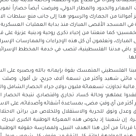
مخيماتنا وقرانا في قطاع غزة والضفة، وخاصة مدينة بيت لحم و
المعابر والحدود والمطار الدولي، وفرضت أيضاً حصاراً تموينيا
ز أموالنا من الجمارك والرسوم؛ هذا إلى جانب منع سلطات ال
 في المسجد الأقصى المبارك منذ بداية العمليات العسكرية
سين؛ كما منعتنا من إحياء ذكرى روحية ودينية عزيزة على قلو
 المبارك، وتعلمون أن كل هذه الإجراءات والممارسات الإسرا
 باقي مدننا الفلسطينية، لتصب في خدمة المخطط الإسرائي
ها.
نا الفلسطيني المتمسك بقوة بإيمانه بالله وبصبره على الشدا
 مائتي شهيد وأكثر من تسعة آلاف جريح، بل أقول: وصلت ال
قدوا عملهم؛ وحالة كساد تجاري واقتصادي نتيجة الحصار الإ
كثر من أي وقتٍ مضى، بمساعدة أشقائه وأصدقائه، على الاستمر
 وعدل وتوق للحرية والاستقلال وللخلاص من براثن الاحتلال
رة. إن شعبنا إذ يخوض هذه المعركة الوطنية الكبرى ليدرك 
 قرباناً من أجل هذا الهدف النبيل، ولممارسة حقوقه الوطني