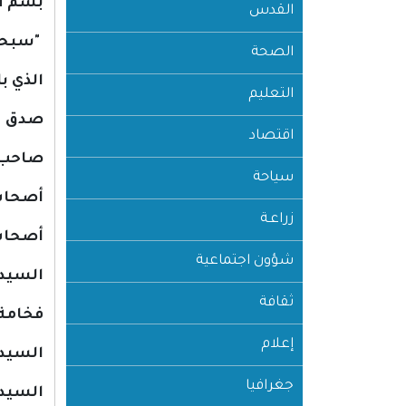
بسم ال
القدس
"سبحان
الصحة
الذي ب
التعليم
صدق ال
اقتصاد
صاحب ا
سياحة
أصحاب 
زراعـة
أصحاب 
شؤون اجتماعية
السيد 
ثقافة
فخامة 
إعلام
السيد 
جغرافيا
السيد