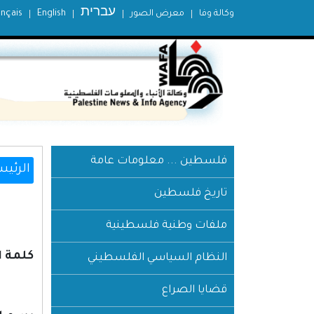
עברית
وكالة وفا
معرض الصور
English
ançais
فلسطين ... معلومات عامة
الرئيس
تاريخ فلسطين
ملفات وطنية فلسطينية
كلمة الر
النظام السياسي الفلسطيني
قضايا الصراع