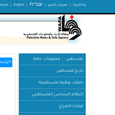
עברית
وكالة وفا
معرض الصور
English
ançais
فلسطين ... معلومات عامة
الرئيس
تاريخ فلسطين
ملفات وطنية فلسطينية
النظام السياسي الفلسطيني
قضايا الصراع