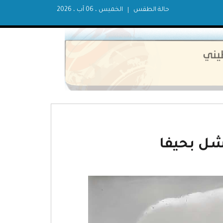
حالة الطقس
الخميس ، 06 آب ، 2026
شل بحيفا