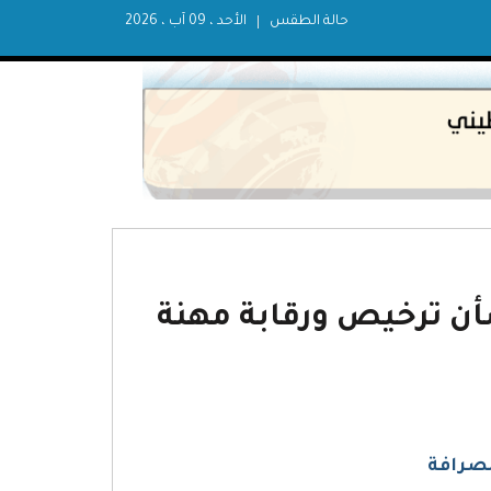
حالة الطقس
الأحد ، 09 آب ، 2026
ن رقم (40) لسنة 2022م بشأن ترخيص ورقابة مهنة