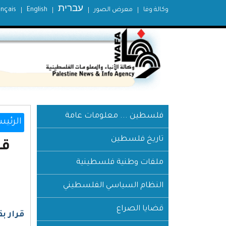
עברית
وكالة وفا
معرض الصور
English
ançais
فلسطين ... معلومات عامة
الرئيس
تاريخ فلسطين
ملفات وطنية فلسطينية
النظام السياسي الفلسطيني
قضايا الصراع
قرار بقانون رقم (40) لس