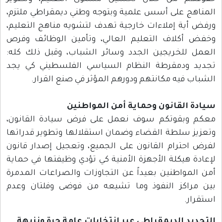
المناهج على أسس علمية وبتوجه وطني ديمقراطي ملتزم،
ورفض أية إملاءات خارجية تهدف لتشويه مناهج التعليم،
وخفض أكلاف التعليم العالي، وتأمين الوظائف وفرص
العمل للخريجين الجدد وسائر الشباب، وقبل ذلك كله:
تجديد ودمقرطة النظام السياسي الفلسطيني كي يجد
الشباب فيه مكانتهم ودورهم المؤثر في صنع القرار.
سيادة القانون وحماية أمن المواطنين
معكم وبقوتكم سوف نعمل على فرض سيادة القانون،
وتعزيز سلطة القضاء وضمان استقلالها وتطوير قدراتها
لفرض احترام القانون على الجميع، وتعجيل إصدار قانون
لإعادة هيكلة الأجهزة الأمنية كي تؤدي وظيفتها في حماية
أمن المواطنين بعيداً عن التجاوزات والصراعات المدمرة
بين مراكز النفوذ وما تشيعه من فوضى وفلتان وعدم
استقرار.
التجديد الديمقراطي عبر انتخابات عامة حرة ونزيهة