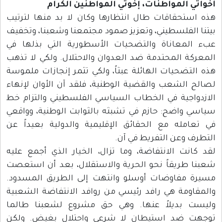
أخواتي المواطنات، إخوتي المواطنين الكرام
هذه استحقاقات طال انتظارها وكان لا بد منها لترتيب
بيتنا الفلسطيني، وتعزيز صمود مجتمعنا وشعبنا، وتخفيف
عبء المعاناة والتضحيات الأسطورية التي بذلها في
المعركة المحتدمة ضد العدوان والاحتلال. ولكي لا تذهب
هذه التضحيات الهائلة عبثاً، ولكي تثمر إنجازات ملموسة
لصالح الشعب والقضية الوطنية، فلقد آن الأوان لإنهاء
الازدواجية في الخطاب السياسي الفلسطيني والتزام خط
سياسي واضح: حازم في تشبثه بالثوابت الوطنية، وواقعي
في تعامله مع الحقائق الإقليمية والدولية بعيداً عن
التطرف وعن التفريط في آن.
لقد كانت الانتفاضة، وما تزال، الخيار الذي أجمع عليه
شعبنا طريقاً نحو الحرية والاستقلال، بعد أن استعصت
مسيرة مفاوضات أوسلو وانتهت إلى الطريق المسدود.
والمقاومة هي رافد رئيسي من روافد الانتفاضة الشعبية
وليست بديلاً عنها. وهي حق مشروع لشعبنا طالما
توجهت ضد استيطان لا شرعي واحتلال بغيض. ولكن