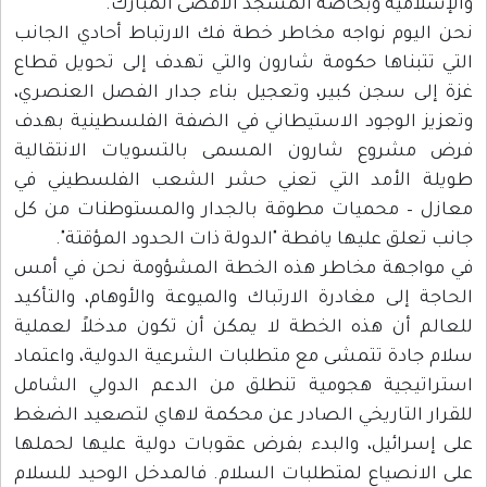
والإسلامية وبخاصة المسجد الأقصى المبارك.
نحن اليوم نواجه مخاطر خطة فك الارتباط أحادي الجانب
التي تتبناها حكومة شارون والتي تهدف إلى تحويل قطاع
غزة إلى سجن كبير، وتعجيل بناء جدار الفصل العنصري،
وتعزيز الوجود الاستيطاني في الضفة الفلسطينية بهدف
فرض مشروع شارون المسمى بالتسويات الانتقالية
طويلة الأمد التي تعني حشر الشعب الفلسطيني في
معازل – محميات مطوقة بالجدار والمستوطنات من كل
جانب تعلق عليها يافطة "الدولة ذات الحدود المؤقتة".
في مواجهة مخاطر هذه الخطة المشؤومة نحن في أمس
الحاجة إلى مغادرة الارتباك والميوعة والأوهام، والتأكيد
للعالم أن هذه الخطة لا يمكن أن تكون مدخلاً لعملية
سلام جادة تتمشى مع متطلبات الشرعية الدولية، واعتماد
استراتيجية هجومية تنطلق من الدعم الدولي الشامل
للقرار التاريخي الصادر عن محكمة لاهاي لتصعيد الضغط
على إسرائيل، والبدء بفرض عقوبات دولية عليها لحملها
على الانصياع لمتطلبات السلام. فالمدخل الوحيد للسلام