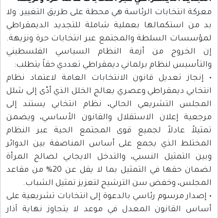
معركة انتخابات الرئاسة هي محطة على طريق التغيير. ولا
بد من استكمالها بعملية شاملة للتجديد الديمقراطي
لمؤسسات السلطة والمجتمع عبر انتخابات حرة ونزيهة.
إن الخروج من أزمة النظام السياسي الفلسطيني
والتأسيس لنظام برلماني ديمقراطي تعددي حقاً يتطلب:
• إنجاز تعديل قانون الانتخابات العامة لاعتماد نظام
انتخابي ديمقراطي وعصري يعالج الخلل الذي أدّى إلى شلل
المجلس التشريعي الحالي، نظام انتخابي يستند إلى
مرجعية إعلان الاستقلال والقانون الأساسي، ويضمن
تمثيلاً عادلاً لجميع قوى المجتمع الحية عبر النظام
المختلط الذي يجمع على أساس المناصفة بين الدوائر
وبين التمثيل النسبي، والتدخل الايجابي لصالح المرأة
لضمان حقها في التمثيل بما لا يقل عن 20% من مقاعد
المجلس، وخفض سن الترشيح لتعزيز تمثيل الشباب.
• إصدار مرسوم رئاسي بالدعوة إلى انتخابات تشريعية على
أساس القانون المعدل في موعد لا يتجاوز نهاية آذار