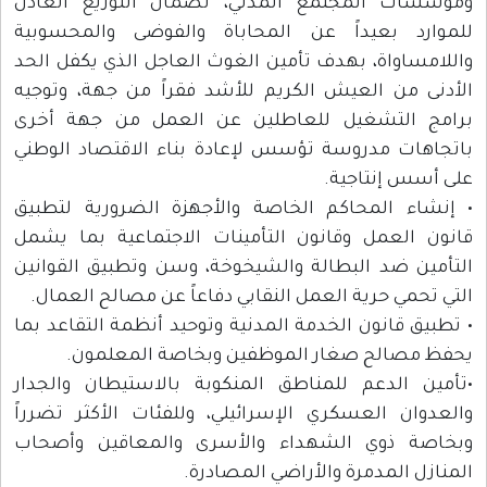
ومؤسسات المجتمع المدني، لضمان التوزيع العادل
للموارد بعيداً عن المحاباة والفوضى والمحسوبية
واللامساواة، بهدف تأمين الغوث العاجل الذي يكفل الحد
الأدنى من العيش الكريم للأشد فقراً من جهة، وتوجيه
برامج التشغيل للعاطلين عن العمل من جهة أخرى
باتجاهات مدروسة تؤسس لإعادة بناء الاقتصاد الوطني
على أسس إنتاجية.
• إنشاء المحاكم الخاصة والأجهزة الضرورية لتطبيق
قانون العمل وقانون التأمينات الاجتماعية بما يشمل
التأمين ضد البطالة والشيخوخة، وسن وتطبيق القوانين
التي تحمي حرية العمل النقابي دفاعاً عن مصالح العمال.
• تطبيق قانون الخدمة المدنية وتوحيد أنظمة التقاعد بما
يحفظ مصالح صغار الموظفين وبخاصة المعلمون.
•تأمين الدعم للمناطق المنكوبة بالاستيطان والجدار
والعدوان العسكري الإسرائيلي، وللفئات الأكثر تضرراً
وبخاصة ذوي الشهداء والأسرى والمعاقين وأصحاب
المنازل المدمرة والأراضي المصادرة.