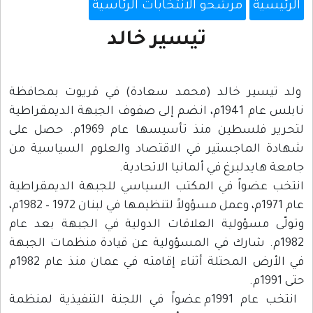
الرئيسية
مرشحو الانتخابات الرئاسية
تيسير خالد
ولد تيسير خالد (محمد سعادة) في قريوت بمحافظة
نابلس عام 1941م، انضم إلى صفوف الجبهة الديمقراطية
لتحرير فلسطين منذ تأسيسها عام 1969م. حصل على
شهادة الماجستير في الاقتصاد والعلوم السياسية من
جامعة هايدلبرغ في ألمانيا الاتحادية.
انتخب عضواً في المكتب السياسي للجبهة الديمقراطية
عام 1971م، وعمل مسؤولاً لتنظيمها في لبنان 1972 – 1982م،
وتولّى مسؤولية العلاقات الدولية في الجبهة بعد عام
1982م. شارك في المسؤولية عن قيادة منظمات الجبهة
في الأرض المحتلة أثناء إقامته في عمان منذ عام 1982م
حتى 1991م.
انتخب عام 1991م عضواً في اللجنة التنفيذية لمنظمة