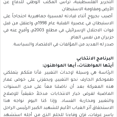
التحرير الفلسطينية، ترأس المكتب الوطني للدفاع عن
الأرض ومقاومة الاستيطان.
أصيب بجروح أثناء قيادته لمسيرة جماهيرية احتجاجاً على
الاستيطان في عصيرة القبلية عام 1998م، واعتقل من قبل
قوات الاحتلال الإسرائيلي في مطلع 2003م، وأفرج عنه في
حزيران من نفس العام.
صدر له العديد من المؤلفات في الاقتصاد والسياسة.
البرنامج الانتخابي
أيتها المواطنات، أيها المواطنون:
الرئاسة هي وسيلة لإحداث التغيير. فأنا مثلكم يتملكني
طموحكم الجارف نحو التغيير، ويحفزني على خوض غمار
هذه المعركة بعد أن ناضلنا معاً على مدى السنوات
الماضية لفرض خيار الانتخابات مدخلاً حقيقياً للإصلاح
والتغيير ومحاربة الفساد. وإذا كنا اليوم نواجه هذا
الاستحقاق أثر الغياب الأليم للشهيد الكبير الرئيس الراحل
ياسر عرفات، فإن وفاءنا للحلم الذي من أجله استشهد