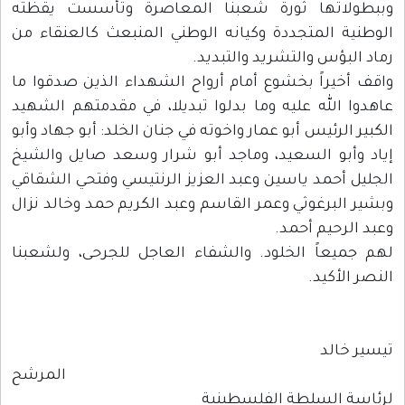
وببطولاتها ثورة شعبنا المعاصرة وتأسست يقظته
الوطنية المتجددة وكيانه الوطني المنبعث كالعنقاء من
رماد البؤس والتشريد والتبديد.
واقف أخيراً بخشوع أمام أرواح الشهداء الذين صدقوا ما
عاهدوا الله عليه وما بدلوا تبديلا، في مقدمتهم الشهيد
الكبير الرئيس أبو عمار واخوته في جنان الخلد: أبو جهاد وأبو
إياد وأبو السعيد، وماجد أبو شرار وسعد صايل والشيخ
الجليل أحمد ياسين وعبد العزيز الرنتيسي وفتحي الشقاقي
وبشير البرغوثي وعمر القاسم وعبد الكريم حمد وخالد نزال
وعبد الرحيم أحمد.
لهم جميعاً الخلود. والشفاء العاجل للجرحى، ولشعبنا
النصر الأكيد.
تيسير خالد
المرشح
لرئاسة السلطة الفلسطينية