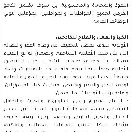
النفوذ والمحاباة والمحسوبية، بل سوف يضمن تكافؤ
الفرص لجميع المواطنات والمواطنين المؤهلين لتولي
الوظائف العامة.
الخبز والعمل والعلاج للكادحين
الأولوية سوف تعطى للتخفيف من وطأة الفقر والبطالة
التي تئن منها الأغلبية الساحقة، ولضمان توزيع العبء
بعدالة بين مختلف طبقات الشعب بحيث لا تتضور
الأغلبية جوعاً بينما تنعم قلة مترفة بالامتيازات وتزداد
جشعاً لنهب المزيد. سوف يعاد النظر في الموازنة العامة
لوقف الهدر والتبذير وتقليص امتيازات كبار المسؤولين،
وإعادة ترتيب الأولويات بما يضمن:
• إنشاء صندوق وطني للطوارىء والغوث والتكافل
الاجتماعي تتجمع فيه كافة الموارد المتاحة من الادخار
الداخلي والعون الخارجي، ويخضع لإدارة نزيهة وكفوءة
يشارك فيها ممثلو النقابات العمالية والمهنية