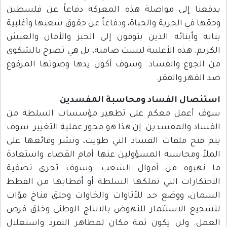
يدفعنا إلى مواصلة هذه المعركة دفاعاً عن فلسطين
وحقها في الحرية والحياة، ودفاعاً عن حقوق شعبها وأغلبية
بناته وأبنائه الذين يتوقون إلى الخبز والأمان والعيش
الكريم. هذه الأغلبية ليست صامتة، بل هي تصرخ بالشكوى
من الجوع والفساد. وسوف أكون يدها وصوتها المرفوع
ضد القهر والفقر.
استئصال الفساد ومحاسبة المفسدين
سوف أعمل معكم على تطهير مؤسسات السلطة من
الفساد والمفسدين. إن هذا هو محور عملية التغيير. سوف
يتم فتح ملفات الفساد التي طويت، ونشر وقائعها على
الملأ ومحاسبة المسؤولين عنها أمام القضاء واستعادة
ما نهبوه من أموال الشعب. وسوف تجري تصفية
الاحتكارات التي تملكها السلطة أو أقطابها من القطط
السمان، ووضع حد للأتاوات والخاوات وخلق مناخ مؤات
لتشجيع الاستثمار للنهوض بالانتاج الوطني وخلق فرص
العمل. ولن يكون ثمة مكان لمظاهر التفرد واستغلال