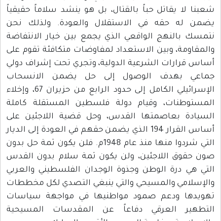
شعبنا لا يقاتل حباً بالقتال، بل هو ينشد سلاماً حقيقياً
يضمن له حقه في الاستقلال والعودة. ولذلك نحن
نتمسك بالنهج الواقعي الذي يجمع بين خيار الانتفاضة
والمقاومة، وبين الاستعداد لمفاوضات متكافئة تقوم على
أساس قرارات الشرعية الدولية، وتجري تحت إشراف دولي
جماعي بهدف الوصول إلى حل يضمن الانسحاب
الإسرائيلي الكامل إلى حدود الرابع من حزيران 67، وإخلاء
المستوطنات، وقيام دولة فلسطين المستقلة كاملة
السيادة بعاصمتها القدس، وحل قضية اللاجئين على
أساس القرار 194 الذي يضمن حقهم في العودة إلى الديار
التي شردوا منها منذ عام 1948م. فلن يكون ثمة حل بدون
صون حقوق اللاجئين، ولن يكون ثمة سلام بدون القدس
التي هي درة الوطن وجذوة الوجدان الفلسطيني والعربي
والإسلامي والمسيحي والتي ينبغي التصدي لكل مخططات
تهويدها ودعم صمود مواطنيها في مواجهة سياسات
التطهير العرقي دفاعاً عن المقدسات المسيحية