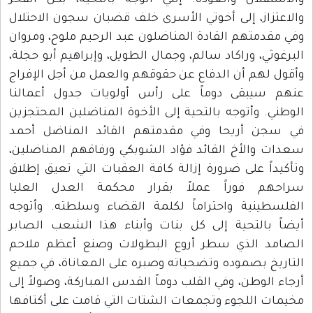
والاستقلال والعودة. إنني أتوجه بالتحية، بكل الفخر
والاعتزاز، إلى أخوتي الأسرى خلف قضبان سجون الاحتلال
وفي مقدمتهم القادة المناضلون عبد الرحيم ملوح، ومروان
البرغوثي، وراكاد سالم، وجمال الطويل، وإبراهيم أبو حجلة،
وأقول لهم أن الدفاع عن حقوقهم والعمل من أجل الإفراج
عنهم سيبقى دوماً على رأس أولويات جدول أعمالنا
الوطني. وأتوجه بالتحية إلى الأخوة المناضلين المحتجزين
في سجن أريحا وفي مقدمتهم القائد المناضل أحمد
سعدات والأخ القائد فؤاد الشوبكي ورفاقهم المناضلين،
وتأكيداً على ضرورة إزالة كافة العقبات التي تعيق إطلاق
سراحهم فوراً عملاً بقرار محكمة العدل العليا
الفلسطينية واحتراماً لكلمة القضاء وسلطته. وأتوجه
أيضاً بالتحية إلى كل بنات وأبناء هذا الشعب الصابر
الصامد الذي سطر أروع البطولات وصنع أعظم ملاحم
التاريخ بصموده وتضحياته وصبره على المعاناة، في جميع
أرجاء الوطن، وفي القلب دوماً القدس المباركة، وصولاً إلى
مخيمات اللجوء وتجمعات الشتات التي قامت على أكتافها