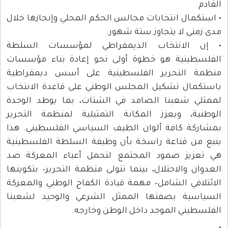
القادم.
• استكمال انتخابات مجالس الحكم المحلي وإنجازها خلال
مدى زمني لا يتجاوز ستة شهور.
• إن الانتخاب الديمقراطي لمؤسسات السلطة
الفلسطينية هو خطوة أولى نحو إعادة بناء مؤسسات
منظمة التحرير الفلسطينية على أسس ديمقراطية
باستكمال تشكيل المجلس الوطني على قاعدة الانتخاب
لممثلي شعبنا الصامد في الشتات، بما يوطد الوحدة
الوطنية، ويعزز المكانة التمثيلية لمنظمة التحرير
بمشاركة كافة ألوان الطيف السياسي الفلسطيني. هذا
ينبع من قناعة راسخة بأن وظيفة السلطة الفلسطينية
هي تعزيز صمود المجتمع لتحمل أعباء المعركة ضد
العدوان والاحتلال، بينما تتولى منظمة التحرير– بتكوينها
الائتلافي الشامل– مهمة قيادة الكفاح الوطني والمعركة
السياسية بصفتها الممثل الشرعي والوحيد لشعبنا
الفلسطيني الموحد داخل الوطن وخارجه.