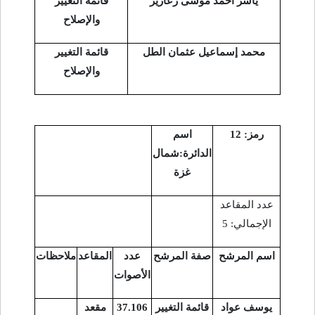
ياسر أحمد موسى زعارير
قائمة التغيير
والإصلاح
محمد إسماعيل عثمان الطل
قائمة التغيير
والإصلاح
رمز: 12
اسم
الدائرة:شمال
غزة
عدد المقاعد
الإجمالي: 5
اسم المرشح
صفة المرشح
عدد
المقاعد
ملاحظات
الأصوات
يوسف عواد
قائمة التغيير
37.106
مقعد