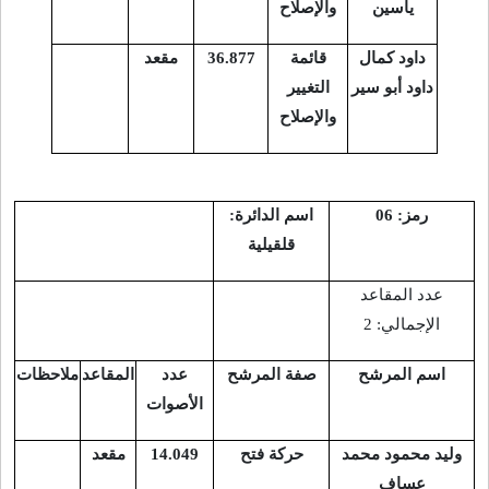
ياسين
والإصلاح
داود كمال
قائمة
36.877
مقعد
داود أبو سير
التغيير
والإصلاح
رمز: 06
اسم الدائرة:
قلقيلية
عدد المقاعد
الإجمالي: 2
اسم المرشح
صفة المرشح
عدد
المقاعد
ملاحظات
الأصوات
وليد محمود محمد
حركة فتح
14.049
مقعد
عساف