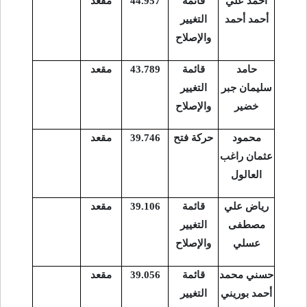
أحمد علي
قائمة
44.957
مقعد
أحمد أحمد
التغيير
والإصلاح
حامد
قائمة
43.789
مقعد
سليمان جبر
التغيير
خضير
والإصلاح
محمود
حركة فتح
39.746
مقعد
عثمان راغب
العالول
رياض علي
قائمة
39.106
مقعد
مصطفى
التغيير
عسلي
والإصلاح
حسني محمد
قائمة
39.056
مقعد
أحمد بوريني
التغيير