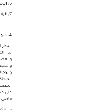
6/ الإشراف على مأموري الضبط القضائي.
7/ الرقابة على مراكز الإصلاح والتأهيل.
4-
ديو
تنظر ا
بين ال
والقضا
والحجر 
والوكا
قاضي ا
- تمكي