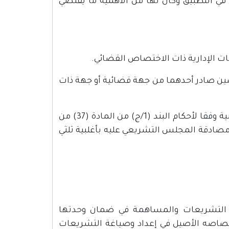
ا في التطبيق وكان لها من الأهمية ما يقتضي
هات الإدارية ذات الاختصاص القضائي.
قضين صادر أحدهما من جهة قضائية أو جهة ذات
خامسًا: البت في الطعن بفقدان رئيس دولة فلسطين الأهلية القانونية وفقا لأحكام البند (1/ج) من المادة (37) من
رارها نافذًا من تاريخ مصادقة المجلس التشريعي عليه بأغلبية ثلثي
ة التشريعات والمساهمة في ضمان وحدتها
صاصه الأصيل في إعداد وصياغة التشريعات