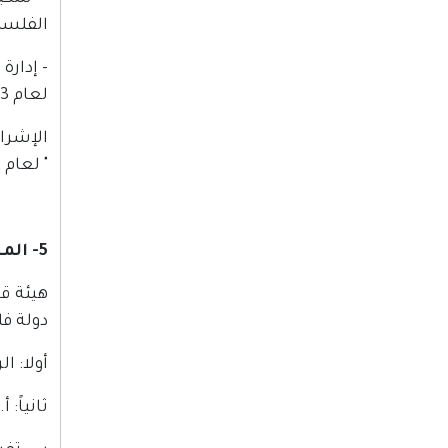
الفلسط
لعام 2003م والمادة 6 من قانون السلطة القضائية رقم 1 لسنة 2002م.
" لعام 2012م الصادر بشأن القضاء الشرعي.
5- المحكمة الدستورية
هيئة ق
دولة ف
أولا: ا
ثانياً: