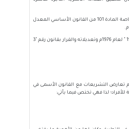
- إدارة المحاكم وشؤونها وشؤون قضاتها طبقًا للقوانين المذكورة خاصة المادة 101 من القانون الأساسي المعدل
الإشراف على المحاكم سنداً لقانون تشكيل المحاكم الشرعية رقم "19 " لعام 1976م وتعديلاته والقرار بقانون رقم "3
 تعارض التشريعات مع القانون الأسمى في
لأفراد؛ لذا فهي تختص فيما يأتي: