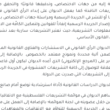
ة إليه من جهات الاختصاص، وتدقيقها قانونيًا؛ والتحقق 
عات النافذة؛ كما يعمل الديوان على إبداء الرأي القانوني ف
 أو للنشر في الجريدة الرسمية ومراسلة جهات الاختصاص ب
إصدار الجريدة الرسمية إنفاذاً للقوانين ولتمكين الكافّة من
معلومات التشريعية، حيث تعتبر التشريعات سارية بعد نشره
 الديوان الرأي القانوني في الاستشارات والفتاوى القانونية ا
ضمن آلية محددة ونموذج معتمد بالخصوص. بالإضافة إلى 
ير على (المرجع الإلكتروني) الذي أعده الديوان ليكون أول ق
علاقة للوصول إلى كافة التشريعات المنشورة في الجريدة ال
إلى التشريعات التي صدرت عن الدولة.
 الديوان الدراسات القانونية كأداة استرشادية توضع أمام صانع ا
اهم الديوان في موائمة التشريعات الفلسطينية مع الاتفاقيات
ن خلال عضويته في لجنة الموائمة؛ بالإضافة إلى العمل على م
شر في الجريدة الرسمية للتواؤم مع الاتفاقيات والمعاهدات ا