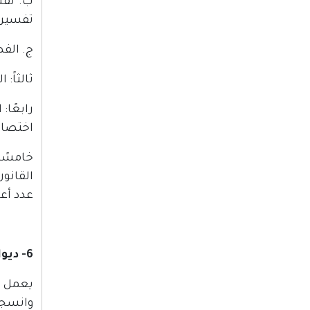
ب. تفسي
تفسيره
ج. الف
ثالثاً:
رابعًا:
اختصاص
عدد أع
6- ديوان الفتوى والتشريع
يعمل د
وانسجا