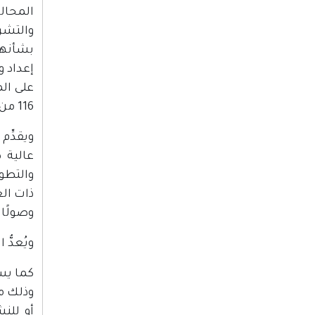
المحال
والتشري
بشأنها
إعداد و
على ال
116 من القانون الأساسي.
ويقدِّم
عالية 
والتطو
ذات ال
وصولًا 
ويُعدُّ
كما يس
وذلك م
أو للن