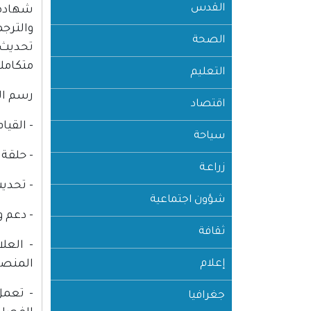
القدس
شهادة 
والترج
الصحة
تحديث 
متكاملة
التعليم
رسم ال
اقتصاد
- القيا
سياحة
- حلقة 
زراعـة
- تحدي
شؤون اجتماعية
- دعم و
ثقافة
- العل
إعلام
المنصو
- تعمل
جغرافيا