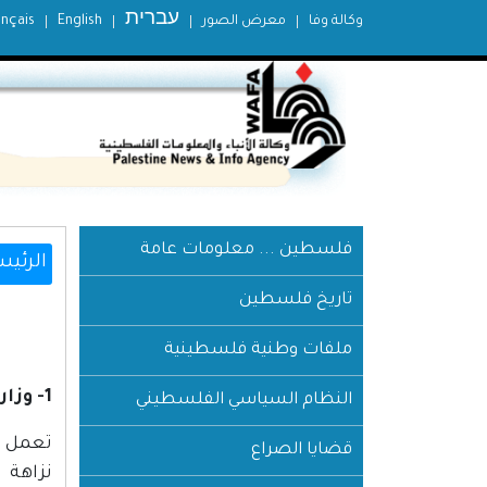
עברית
وكالة وفا
معرض الصور
English
ançais
فلسطين ... معلومات عامة
الرئيس
تاريخ فلسطين
ملفات وطنية فلسطينية
1- وزارة العدل:
النظام السياسي الفلسطيني
تعمل ع
قضايا الصراع
نزاهة 