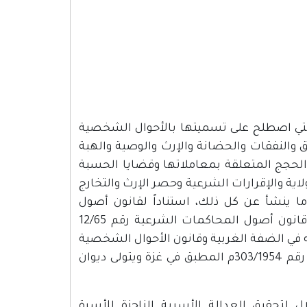
لتي اصطلح على تسميتها بالأحوال الشخصية
ق والنفقات والحضانة والإرث والوصية والهبة
الحجج المتعلقة بمعاملاتها وقضايا الحسبة
لاية والإقرارات الشرعية وحصر الإرث والتخارج
 وما ينشأ عن كل ذلك، استناداً لقانون أصول
المحاكمات الشرعية رقم 31/59 المعمول به في الضفة الغربية، وقانون أصول المحاكمات الشرعية رقم 12/65
ون الأحوال الشخصية رقم 61/76 المعمول به في الضفة الغربية وقانون الأحوال الشخصية
على مذهب الإمام أبو حنيفة، وقانون حقوق العائلة الصادرة في الأمر رقم 303/1954م المطبق في غزة ويتولى ديوان
 لتحقيق العدالة الأسرية الناجزة للأسرة