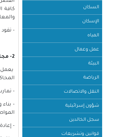
الفصل 
السكان
كافة ا
والمعاه
الإسكان
- تقود وزار
المياه
عمل وعمال
2- مجلس القضاء الأعلى
البيئة
يعمل ع
الرياضة
المحاكم
- تمار
النقل والاتصالات
- بناء
شؤون إسرائيلية
المواطن
سجل الخالدين
- إعاد
قوانين وتشريعات