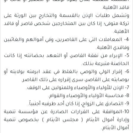
القسمة متعلقة بمال يعود لوقف أو لصغير أو غائب أو
فاقد الأهلية.
وتشمل طلبات الإذن بالقسمة والتخارج بين الورثة على
تركة متوفى؛ إذا كان بين المتخارجين شخص قاصر أو فاقد
الأهلية.
4- المعاملات التي على القاصرين، وفي أموالهم والغائبين
وفاقدي الأهلية.
5- الإبراء من نفقة القاصر، أو التعهد بحضانته؛ إذا كانت
الحاضنة متبرعة بذلك.
6- إقرار الولي والوصي بالغلط في عقد ابرمته بولايته أو
بوصايته على القاصر، سرى إقراره على ذلك القاصر.
7- الإذن للأولياء والأوصياء وللمتولين على الوقف.
8- محاسبة الأولياء والأوصياء والقوام.
9- التصادق على الزواج، إذا كان أحد طرفيه أجنبياً.
10-الموافقة على القرارات الصادرة عن مؤسسة تنمية
وإدارة أموال الأيتام ( مجلس الأيتام ) بخصوص تنمية
أموال الأيتام.