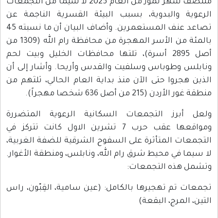
منتصف شهر تموز من العام 2025 لا سيما من التجمعات
ة والبدوية، بسبب البيئة القسرية الناجمة عن
تصاعد عنف المستعمرين. وأضاف البيان أن ما نسبته 45
بالمئة من الأسر المهجرة من محافظة رام الله (1309 من
أصل 2895 أسرة)، تلتها محافظات الخليل وبيت لحم
 وطوباس وسلفيت والقدس وأريحا. وأشار إلى أن
جروا حتى الآن منذ بداية العام الحالي، ثلثهم من
215 من أصل 636 شخصا مهجراً).
برز التجمعات السكانية الرعوية المتضررة
ومواقعها عقب حرب 7 تشرين الاول كانت تتركز في
ت المتأثرة على السفوح الشرقية للضفة الغربية،
 في محيط شرق رام الله، ونابلس، ومنطقة الأغوار.
هذه التجمعات:
تم تهجيرها بالكامل: (عين سامية، القِبّون، راس
لمرج، البقعة)