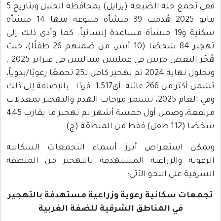
ففي تجمع خلة الضبعة (يزايل) بمحافظة الخليل وبتاريخ 5
مايو 2025 هُدمت 39 منشأة متنوعة منها 14 منشأة
سكنية و19 منشأة مساعدة إنسانياً. كما وأدى ذلك إلى
تهجير 84 شخصًا (10 أسر، من ضمنهم 26 طفلًا)، حيث
هُجّر البعض مرتين في عمليتين متتاليتين في فبراير 2025 .
وبحلول نهاية 2024 تم تهجير كامل لـ25 تجمعًا رعويًا/بدوياً،
تشمل أكثر من 266 عائلة أي1,517 فردًا . بالإضافة إلى ذلك
وفي العام 2025، تستمر موجات الهدم والتهجير بمعدلات
مرتفعة، وضمن أول خمسة أشهر تم تهجير ما يقارب 445
قة (ج).
استعراض أبرز أسماء التجمعات السكانية
ة والزراعية المستهدفة بالتهجير من المنطقة
على النحو الآتي:
 سكانية رعوية وزراعية مستهدفة بالتهجير
في المناطق الشرقية للضفة الغربية