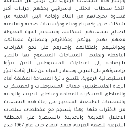
 هذه التجمعات الرعوية على الرحيل من المنطقة
طات الاحتلال الإسرائيلي بحقهم إجراءات أكثر
بحرمانهم من البناء وإقامة البنى التحتية من
طرق وكهرباء ومياه ومؤسسات صحية وتعليمية
تجمعاتهم السكانية، وتستخدم القوة المفرطة
هدم بيوتهم وحظائرهم ومصادرة معداتهم
هم واعتقالهم وإجبارهم على دفع الغرامات
ة وتقليص المساحات المسموح بها بالرعي،
فة إلى اعتداءات المستوطنين الذين بدؤوا
هم على المرعي ومصادر المياه من خلال إقامة البؤر
انية الرعوية، لتتسع دائرة المساحة المغلقة أمام
 الفلسطينيين؛ فهناك المستوطنات والمعسكرات
ق العسكرية المغلقة ومناطق التدريب والرماية
يات الطبيعية المحظور على رعاة هذه التجمعات
قتراب منها. وهذا ينسجم مع مخططات سلطات
ال القديمة والجديدة بالسيطرة على المنطقة
الشرقية للضفة الغربية، فبعد انتهاء حرب عام 1967 قـدم