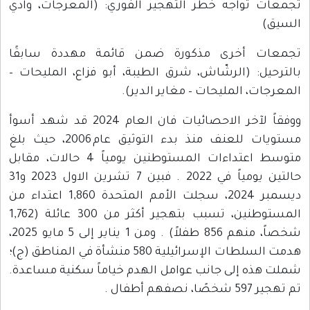
 تواجه خطر التهجير الفوري: (المعرجات، وادي
 أخرى مذكورة ضمن قائمة مهددة سابقًا
ل: (الرشّاش، شرق الطيبة، أبو فزاع، المليحات –
ت، المليحات – مغاير الدير).
ووفقاً لآخر الاحصائيات فان العام 2024 قد شهد أسوأ
مستويات للعنف منذ بدء التوثيق عام 2006، حيث بلغ
متوسط اعتداءات المستوطنين يومياً 4 حالات، مقابل
حالتين يومياً في 2022 . فبين 7 تشرين الاول 2023 و31
ديسمبر 2024، سجلت الأمم المتحدة 1,860 اعتداء من
المستوطنين، تسبب بتهجير أكثر من 300 عائلة (1,762
شخصاً، منهم 856 طفلاً) . ومن 1 يناير إلى 5 مايو 2025،
هدمت السلطات الإسرائيلية 580 منشأة في المناطق (ج)؛
ه إلى جانب عوامل الهدم خياماً سكنية مساعدة.
 أطفال .