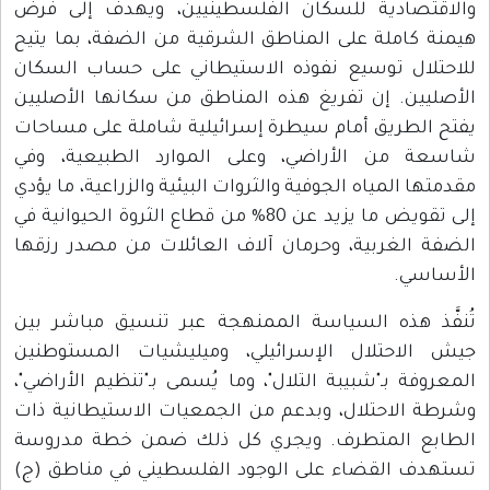
صادية للسكان الفلسطينيين، ويهدف إلى فرض
املة على المناطق الشرقية من الضفة، بما يتيح
ال توسيع نفوذه الاستيطاني على حساب السكان
ن. إن تفريغ هذه المناطق من سكانها الأصليين
طريق أمام سيطرة إسرائيلية شاملة على مساحات
من الأراضي، وعلى الموارد الطبيعية، وفي
المياه الجوفية والثروات البيئية والزراعية، ما يؤدي
إلى تقويض ما يزيد عن 80% من قطاع الثروة الحيوانية في
لغربية، وحرمان آلاف العائلات من مصدر رزقها
ي.
ذ هذه السياسة الممنهجة عبر تنسيق مباشر بين
احتلال الإسرائيلي، وميليشيات المستوطنين
ة بـ"شبيبة التلال"، وما يُسمى بـ"تنظيم الأراضي"،
لاحتلال، وبدعم من الجمعيات الاستيطانية ذات
 المتطرف. ويجري كل ذلك ضمن خطة مدروسة
 القضاء على الوجود الفلسطيني في مناطق (ج)