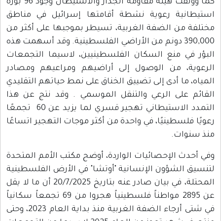
كما ووثقت هيئة مقاومة الجدار والاستيطان وجود 96 بؤرة
نية رعوية نشطة أقامتها إسرائيل في مناطق
من الضفة الغربية، تسيطر بموجبها على أكثر من
390,000 دونم من الأراضي الفلسطينية. وقد أسهمت هذه
في منع السكان الفلسطينيين، لاسيما التجمعات
ة، من الوصول إلى أراضيهم ومراعيهم ومصادر
 ما أدى إلى تضييق الخناق على نمط حياتهم التقليدي
على الرعي والتنقل الموسمي . وقد نتج عن هذا
التمدد الاستيطاني تهجير قسري لما يزيد عن 60 تجمعًا
فلسطينيًا، في واحدة من أكثر موجات التهجير اتساعًا
وات.
ث الإحصائيات الواردة، أوضح مكتب الأمم المتحدة
الشؤون الإنسانية "أوتشا" في الأرض الفلسطينية
المحتلة، في بيان صادر عنه بتاريخ 20/7/2025 أن ما لا يقل
عن 2895 مواطناً فلسطينياً هجروا من 69 تجمعاً سكانياً
في شتى أرجاء الضفة الغربية منذ بداية العام 2023، وحتى