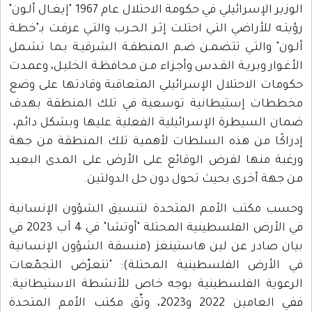
الوزير الإسرائيلي في حكومة الاحتلال عام 1967 "إيغـال ألـون"
لأراضي التـي احتلـت إثـر الحـرب والتـي عرفـت بـ"خطـة
والتـي تتضمـن ضـم المنطقـة الشرقيـة بـما تشـمل
 وبريـة القـدس وأجـزاء مـن محافظـة الخليـل، وعمدت
الاحتلال الإسرائيلي المتعاقبة وقادتها على وضع
 إستيطانية توسعية في تلك المنطقة بهدف
سيطرة الإسرائيلية الفعلية عليها وبشكل دائم،
ا من هذه السلطات لأهمية تلك المنطقة من جهة
نها لفرض الوقائع على الأرض على المدى البعيد
أخرى بحيث تحول دون حل الدولتين.
كتب الأمم المتحدة لتنسيق الشؤون الإنسانية
في الأرض الفلسطينية المحتلة "أوتشا" في 4 آب 2023 في
در عن لين هاستينغز (منسقة الشؤون الإنسانية
رض الفلسطينية المحتلة): "تتعرّض التجمّعات
ة الفلسطينية بوجه خاص للأنشطة الاستيطانية.
ففي العامين 2022 و2023، وثّق مكتب الأمم المتحدة