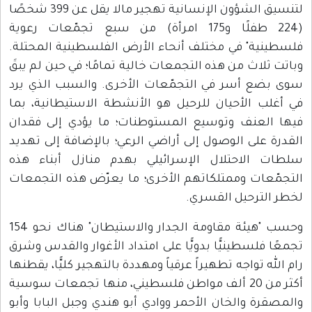
لتنسيق الشؤون الإنسانية تهجير مالا يقل عن 399 شخصًا
(224 طفلًا و175 امرأة) من سبع تجمّعات رعوية
ة" في مختلف أنحاء الأرض الفلسطينية المحتلة.
لاث من هذه التجمعات خالية تمامًا؛ في حين لم يبقَ
ع أسر في التجمّعات الأخرى. والسبب الذي يرد
 الأحيان للرحيل هو الأنشطة الاستيطانية، بما
لعنف وتوسيع المستوطنات؛ ما يؤدي إلى فقدان
على الوصول إلى أراضي الرعي؛ بالإضافة إلى تهديد
الاحتلال الإسرائيلي بهدم منازل أبناء هذه
ات وممتلكاتهم الأخرى؛ ما يعرّض هذه التجمعات
ترحيل القسري.
وحسب "هيئة مقاومة الجدار والاستيطان" هناك نحو 154
فلسطينيًّا بدويًّا على امتداد الأغوار والقدس وشرق
 تواجه تطهيراً عرقياً ومهددة بالتهجير كليًّا، يقطنها
أكثر من 20 ألف مواطن فلسطيني، منها تجمعات سوسية
ة والخان الأحمر ووادي أبو هندي وجبل البابا وأبو