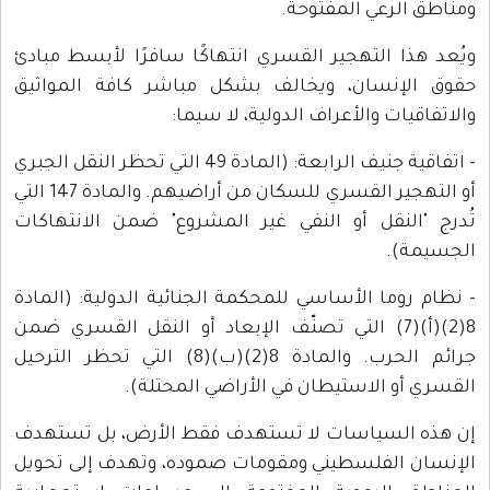
الرعي المفتوحة.
ذا التهجير القسري انتهاكًا سافرًا لأبسط مبادئ
لإنسان، ويخالف بشكل مباشر كافة المواثيق
يات والأعراف الدولية، لا سيما:
- اتفاقية جنيف الرابعة: (المادة 49 التي تحظر النقل الجبري
أو التهجير القسري للسكان من أراضيهم. والمادة 147 التي
النقل أو النفي غير المشروع" ضمن الانتهاكات
ة).
روما الأساسي للمحكمة الجنائية الدولية: (المادة
8(2)(أ)(7) التي تصنّف الإبعاد أو النقل القسري ضمن
جرائم الحرب. والمادة 8(2)(ب)(8) التي تحظر الترحيل
أو الاستيطان في الأراضي المحتلة).
 السياسات لا تستهدف فقط الأرض، بل تستهدف
ن الفلسطيني ومقومات صموده، وتهدف إلى تحويل