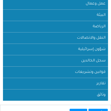
عمال
ة
والاتصالات
سرائيلية
خالدين
 وتشريعات