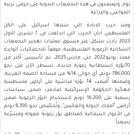
يعتمدون في هذه التجمعات البدوية على حرفتي تربية
، والزراعة.
رب الابادة التي شنتها اسرائيل على الكل
الفلسطيني ابان الحرب التي اندلعت في 7 تشرين الاول
20 زادت بشكل غير مسبوق عمليات تهجير التجمعات
ة الرعوية الفلسطينية، فوفقاً للاحصائيات الواردة
فمنذ يونيو 2022 حتى مارس 2025، تم تأسيس أكثر من
ة استيطانية رعوية جديدة، تسيطر الآن على نحو
786,000 دونم، أي حوالي 14% من مساحة الضفة الغربية،
وضمنها أُقيمت 14 بؤرة مباشرة على أراضٍ فلسطينية
 الحكومة الإسرائيلية صادقت ضمن سياسات
رسمية على 16,200 دونم لاستخدام البؤر الرعوية ضمن
أراضي "أملاك الدولة والغائبين"، وتُخصّص نحو 8,700 دونم
وار الشمالية كمناطق بؤر رعوية ممولة ومشرّعة