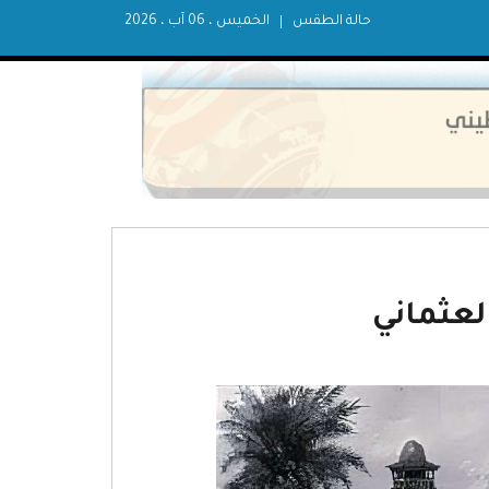
حالة الطقس
الخميس ، 06 آب ، 2026
لعثماني