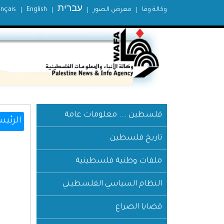
עברית
وكالة وفا
معرض الصور
English
ançais
فلسطين ... معلومات عامة
الرئيس
تاريخ فلسطين
ملفات وطنية فلسطينية
النظام السياسي الفلسطيني
قضايا الصراع